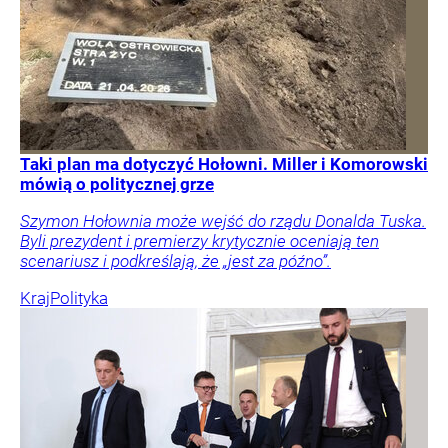
Taki plan ma dotyczyć Hołowni. Miller i Komorowski
mówią o politycznej grze
Szymon Hołownia może wejść do rządu Donalda Tuska.
Byli prezydent i premierzy krytycznie oceniają ten
scenariusz i podkreślają, że „jest za późno”.
Kraj
Polityka