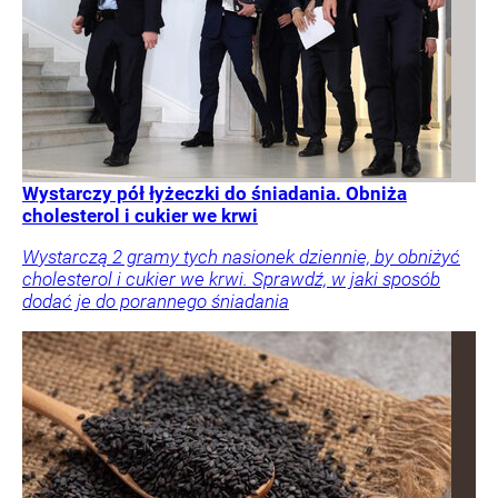
Wystarczy pół łyżeczki do śniadania. Obniża
cholesterol i cukier we krwi
Wystarczą 2 gramy tych nasionek dziennie, by obniżyć
cholesterol i cukier we krwi. Sprawdź, w jaki sposób
dodać je do porannego śniadania