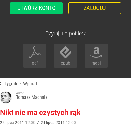
UTWÓRZ KONTO
ZALOGUJ
Czytaj lub pobierz
pdf
epub
mobi
Tygodnik Wprost
Autor:
Tomasz Machała
Nikt nie ma czystych rąk
24
lipca
2011
12:00
/
24
lipca
2011
12:00