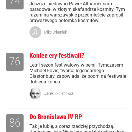
74
Jeszcze niedawno Paweł Althamer sam
paradował w złotym skafandrze kosmity. Tym
razem na warszawskie przedmieście zaprosił
prawdziwego potomka kosmitów.
Mike Urbaniak
Koniec ery festiwali?
76
Letni sezon festiwalowy w pełni. Tymczasem
Michael Eavis, twórca legendarnego
Glastonbury, zapowiada, że boom na festiwale
dobiega końca.
Jacek Skolimowski
Do Bronisława IV RP
86
Tak je lubię, a coraz rzadziej przychodzą.
Papierowe listy. Więc tym bardziej ucieszyłem