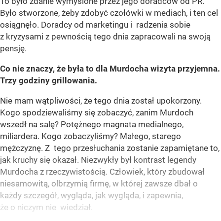
To było zdanie wymyślone przez jego doradców od PR.
Było stworzone, żeby zdobyć czołówki w mediach, i ten cel
osiągnęło. Doradcy od marketingu i radzenia sobie
z kryzysami z pewnością tego dnia zapracowali na swoją
pensję.
Co nie znaczy, że była to dla Murdocha wizyta przyjemna.
Trzy godziny grillowania.
Nie mam wątpliwości, że tego dnia został upokorzony.
Kogo spodziewaliśmy się zobaczyć, zanim Murdoch
wszedł na salę? Potężnego magnata medialnego,
miliardera. Kogo zobaczyliśmy? Małego, starego
mężczyznę. Z tego przesłuchania zostanie zapamiętane to,
jak kruchy się okazał. Niezwykły był kontrast legendy
Murdocha z rzeczywistością. Człowiek, który zbudował
niesamowitą, olbrzymią firmę, w której zawsze dbał o
każdy szczegół, wygląda, jak wygląda, i zapewnia,
że o niczym nie wiedział.