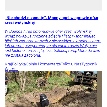
„Nie chodzi o zemstę”. Mocny apel w sprawie ofiar
rzezi wołyńskiej
W Buenos Aires potomkowie ofiar rzezi wołyńskiej
wciąż pokazują rodzinne zdjęcia i listy, wspominając
bliskich zamordowanych z niezwykłym okrucieństwem.
Ich dramat przypomina, że dla wielu rodzin Wołyń nie
jest historią zamkniętą, lecz bolesną raną, która do dziś
nie została zagojona.
Kraj
Polityka
Opinie i komentarze
Tylko u Nas
Tygodnik
Wprost