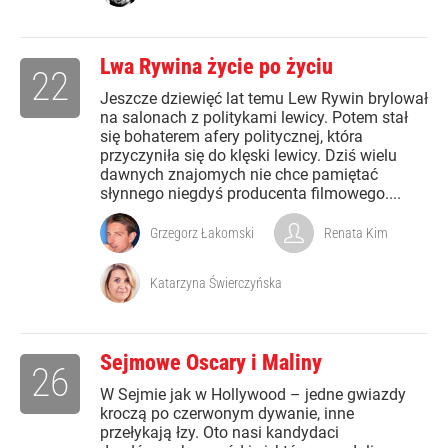
Lwa Rywina życie po życiu
22
Jeszcze dziewięć lat temu Lew Rywin brylował
na salonach z politykami lewicy. Potem stał
się bohaterem afery politycznej, która
przyczyniła się do klęski lewicy. Dziś wielu
dawnych znajomych nie chce pamiętać
słynnego niegdyś producenta filmowego....
Grzegorz Łakomski
Renata Kim
Katarzyna Świerczyńska
Sejmowe Oscary i Maliny
26
W Sejmie jak w Hollywood – jedne gwiazdy
kroczą po czerwonym dywanie, inne
przełykają łzy. Oto nasi kandydaci