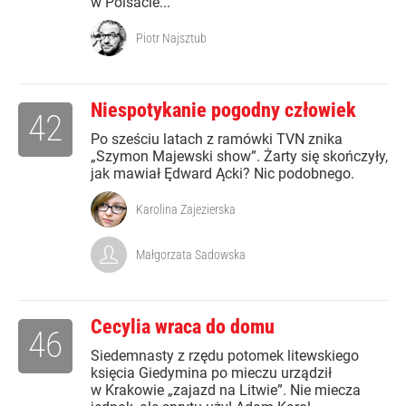
w Polsacie...
Piotr Najsztub
Niespotykanie pogodny człowiek
42
Po sześciu latach z ramówki TVN znika
„Szymon Majewski show”. Żarty się skończyły,
jak mawiał Ędward Ącki? Nic podobnego.
Karolina Zajezierska
Małgorzata Sadowska
Cecylia wraca do domu
46
Siedemnasty z rzędu potomek litewskiego
księcia Giedymina po mieczu urządził
w Krakowie „zajazd na Litwie”. Nie miecza