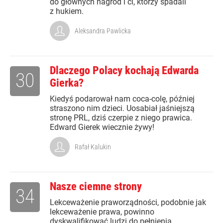
do głównych nagród i ci, którzy spadali
z hukiem.
Aleksandra Pawlicka
Dlaczego Polacy kochają Edwarda
30
Gierka?
Kiedyś podarował nam coca-colę, później
straszono nim dzieci. Uosabiał jaśniejszą
stronę PRL, dziś czerpie z niego prawica.
Edward Gierek wiecznie żywy!
Rafał Kalukin
Nasze ciemne strony
34
Lekceważenie praworządności, podobnie jak
lekceważenie prawa, powinno
dyskwalifikować ludzi do pełnienia