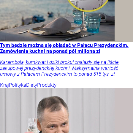
Tym będzie można się objadać w Pałacu Prezydenckim.
Zamówienia kuchni na ponad pół miliona zł
Karambola, kumkwat i dziki brokuł znalazły się na liście
zakupowej prezydenckiej kuchni. Maksymalna wartość
umowy z Pałacem Prezydenckim to ponad 515 tys. zł.
Kraj
Polityka
Diety
Produkty