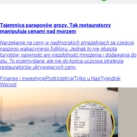
Tajemnica paragonów grozy. Tak restauratorzy
manipulują cenami nad morzem
Narzekanie na ceny w nadmorskich smażalniach są częścią
naszego wakacyjnego folkloru. Jednak to nie głupota
turystów, naiwność ani niezdolność mnożenia i dodawania do
stu. To przemyślana, ale nie do końca uczciwa strategia
restauratorów ukrywających ceny.
Finanse i inwestycje
Podróże
Kraj
Tylko u Nas
Tygodnik
Wprost