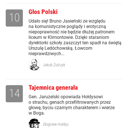
Głos Polski
10
Udało się! Bruno Jasieński ze względu
na komunistyczne poglądy i erotyczną
niepoprawność nie będzie dłużej patronem
liceum w Klimontowie. Dzięki staraniom
dyrektorki szkoły zaszczyt ten spadł na świętą
Urszulę Ledóchowską. Łowcom
nieprawdziwych...
Jakub Żulczyk
Tajemnica generała
14
Gen. Jaruzelski opowiada Hołdysowi
o strachu, genach przefiltrowanych przez
głowę, byciu czarnym charakterem i wierze
w Boga.
Zbigniew Hołdys