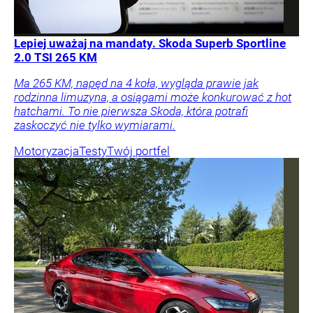
Lepiej uważaj na mandaty. Skoda Superb Sportline
2.0 TSI 265 KM
Ma 265 KM, napęd na 4 koła, wygląda prawie jak
rodzinna limuzyna, a osiągami może konkurować z hot
hatchami. To nie pierwsza Skoda, która potrafi
zaskoczyć nie tylko wymiarami.
Motoryzacja
Testy
Twój portfel