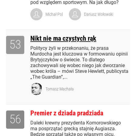
pod względem sportowym. Na jak długo?
Michał Pol
Dariusz Wołowski
Nikt nie ma czystych rąk
53
Politycy żyli w przekonaniu, że prasa
Murdocha jest kluczowa w formowaniu opinii
Brytyjczyków o świecie. To dlatego
zachowywali się wobec niego jak dworzanie
wobec króla – mówi Steve Hewlett, publicysta
„The Guardian”,...
Tomasz Machała
Premier z dziada pradziada
56
Daleki krewny prezydenta Komorowskiego
ma posprzątać grecką stajnię Augiasza.
Będzie sprzątał także po własnym ojcu.