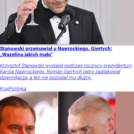
Stanowski przemawiał u Nawrockiego. Giertych:
„Wazelina jakich mało”
Krzysztof Stanowski wystąpił podczas rocznicy prezydentury
Karola Nawrockiego. Roman Giertych ostro zaatakował
dziennikarza, a ten nie pozostał mu dłużny.
Kraj
Polityka