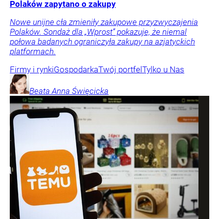
Polaków zapytano o zakupy
Nowe unijne cła zmieniły zakupowe przyzwyczajenia
Polaków. Sondaż dla „Wprost” pokazuje, że niemal
połowa badanych ograniczyła zakupy na azjatyckich
platformach.
Firmy i rynki
Gospodarka
Twój portfel
Tylko u Nas
Beata Anna
Święcicka