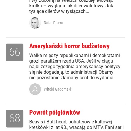
i wyrzuconą na wierzch koszulę. Mówiąc
krótko – wygląda jak diler walutowy. Jak
tysiące dilerów w tysiącach...
Rafał Pisera
Amerykański horror budżetowy
66
Walka między republikanami i demokratami
grozi paraliżem rządu USA. Jeśli w ciągu
najbliższego tygodnia amerykańscy politycy
się nie dogadają, to administracji Obamy
nie pozostanie złamany cent do wydania.
Witold Gadomski
Powrót półgłówków
68
Beavis i Butt-head, bohaterowie kultowej
kreskówki z lat 90., wracają do MTV. Fani serii