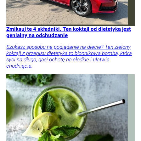
Zmiksuj te 4 składniki. Ten koktajl od dietetyka jest
genialny na odchudzanie
Szukasz sposobu na podjadanie na diecie? Ten zielony
koktajl z przepisu dietetyka to błonnikowa bomba, która
syci na długo, gasi ochotę na słodkie i ułatwia
chudnięcie.