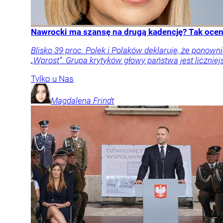
Nawrocki ma szansę na drugą kadencję? Tak oceni
Blisko 39 proc. Polek i Polaków deklaruje, że pon
„Wprost”. Grupa krytyków głowy państwa jest liczniej
Tylko u Nas
Magdalena
Frindt