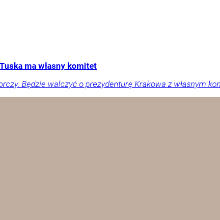
Tuska ma własny komitet
orczy. Będzie walczyć o prezydenturę Krakowa z własnym ko