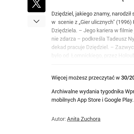
Dziędziel, jakiego znamy, narodził 
w scenie z „Gier ulicznych" (1996)
Dziędziela. – Jego kariera w film
nie zdarza – podkreśla Tadeusz Nycz
dekad pracuje Dziędziel. – Zazwycza
było od Łomnickiego, przez Holoubka
Więcej możesz przeczytać w
30/2
Archiwalne wydania tygodnika Wpr
mobilnych
App Store
i
Google Play
.
Autor:
Anita Zuchora