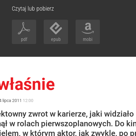
Czytaj lub pobierz
pdf
epub
mobi
 właśnie
4
lipca
2011
12:00
ktowny zwrot w karierze, jaki widziało 
ął w rolach pierwszoplanowych. Do kin 
elem, w którym aktor, jak zwykle, po p