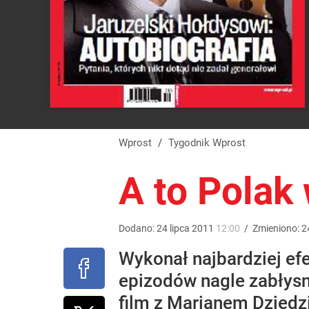
Wprost
/
Tygodnik Wprost
A to Polak
Dodano:
24
lipca
2011
12:00
/
Zmieniono:
2
Wykonał najbardziej efe
epizodów nagle zabłysn
film z Marianem Dziędzi