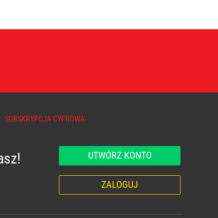
SUBSKRYPCJA CYFROWA
UTWÓRZ KONTO
asz!
ZALOGUJ