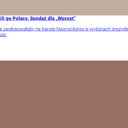
li go Polacy. Sondaż dla „Wprost”
ownie zagłosowałoby na Karola Nawrockiego w wyborach prezy
sza.