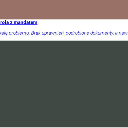
trola z mandatem
skalę problemu. Brak uprawnień, podrobione dokumenty, a na