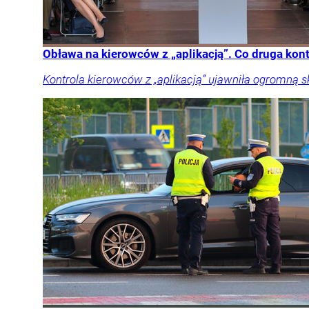
Obława na kierowców z „aplikacją”. Co druga kon
Kontrola kierowców z „aplikacją” ujawniła ogromną 