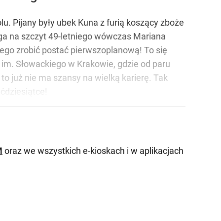
olu. Pijany były ubek Kuna z furią koszący zboże
roga na szczyt 49-letniego wówczas Mariana
iego zrobić postać pierwszoplanową! To się
ru im. Słowackiego w Krakowie, gdzie od paru
 to już nie ma szansy na wielką karierę. Tak
ęćdziesiątce!
M
oraz we wszystkich e-kioskach i w aplikacjach