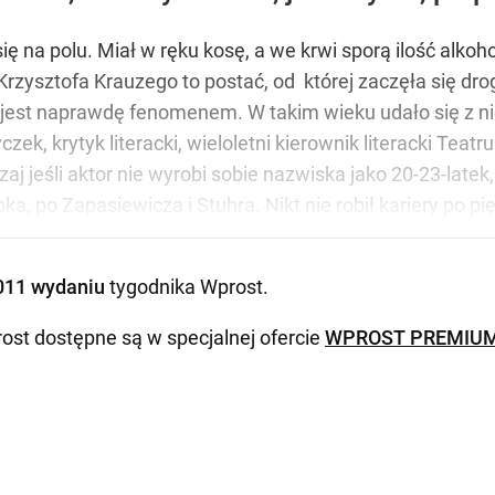
się na polu. Miał w ręku kosę, a we krwi sporą ilość alkoh
 Krzysztofa Krauzego to postać, od której zaczęła się d
ie jest naprawdę fenomenem. W takim wieku udało się z n
ek, krytyk literacki, wieloletni kierownik literacki Teat
j jeśli aktor nie wyrobi sobie nazwiska jako 20-23-latek,
, po Zapasiewicza i Stuhra. Nikt nie robił kariery po pi
011 wydaniu
tygodnika Wprost
.
ost dostępne są w specjalnej ofercie
WPROST PREMIU