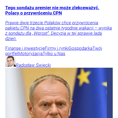
Tego sondażu premier nie może zlekceważyć.
Polacy o przywróceniu CPN
Prawie dwie trzecie Polaków chce przywrócenia
pakietu CPN na dwa ostatnie tygodnie wakacji – wynika
z sondażu dla „Wprost”. Decyzja w tej sprawie lada
dzień.
Finanse i inwestycje
Firmy i rynki
Gospodarka
Twój
portfel
Motoryzacja
Tylko u Nas
Radosław
Święcki