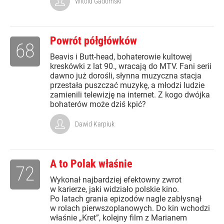
Witold Gadomski
Powrót półgłówków
68
Beavis i Butt-head, bohaterowie kultowej
kreskówki z lat 90., wracają do MTV. Fani serii
dawno już dorośli, słynna muzyczna stacja
przestała puszczać muzykę, a młodzi ludzie
zamienili telewizję na internet. Z kogo dwójka
bohaterów może dziś kpić?
Dawid Karpiuk
A to Polak właśnie
72
Wykonał najbardziej efektowny zwrot
w karierze, jaki widziało polskie kino.
Po latach grania epizodów nagle zabłysnął
w rolach pierwszoplanowych. Do kin wchodzi
właśnie „Kret”, kolejny film z Marianem