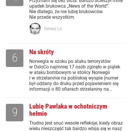
Przyznam się bez bicia. Bardzo ucieszył mnie
upadek brukowca „News of the World”.
Nie dlatego, że nie lubię brukowców.
Nie przede wszystkim.
Tomasz Lis
Na skróty
6
Norwegia w szoku po ataku terrorystów
w OsloCo najmniej 17 osób zginęło w piątek
w ataku bombowym w stolicy Norwegii
i w strzelaninie na pobliskiej wyspie (numer
był oddany do druku przed pojawieniem się
informacji o 80 ofiarach strzelaniny na...
Lubię Pawlaka w ochotniczym
9
hełmie
Trudno jest snuć wesołe refleksje, kiedy obraz
wielu nieszczęść tak bardzo wbija się w nasz