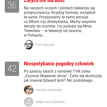
Caryca nie ma dość
36
Na naszych oczach i pilotach telewizja się
przepoczwarza. Rządzą formaty, wszędzie
te same. Przeżywamy te same emocje
co Włoch czy Amerykanka. Mamy wspólne
tematy do rozmów. I to podoba się Ninie
Terentiew – w telewizji od zawsze,
w Polsacie...
Piotr Najsztub
Niespotykanie pogodny człowiek
42
Po sześciu latach z ramówki TVN znika
„Szymon Majewski show”. Żarty się skończyły,
jak mawiał Ędward Ącki? Nic podobnego.
Karolina Zajezierska
Małgorzata Sadowska