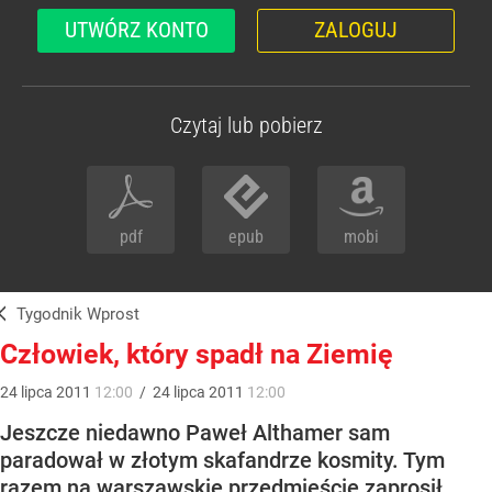
UTWÓRZ KONTO
ZALOGUJ
Czytaj lub pobierz
pdf
epub
mobi
Tygodnik Wprost
Człowiek, który spadł na Ziemię
24
lipca
2011
12:00
/
24
lipca
2011
12:00
Jeszcze niedawno Paweł Althamer sam
paradował w złotym skafandrze kosmity. Tym
razem na warszawskie przedmieście zaprosił