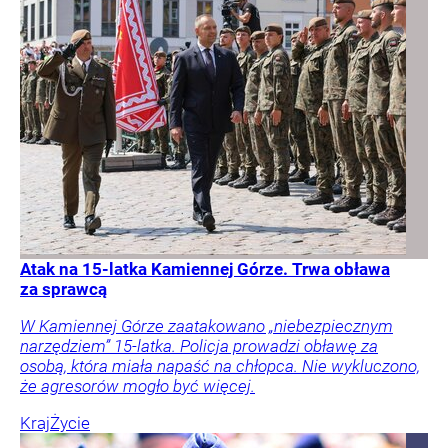
Atak na 15-latka Kamiennej Górze. Trwa obława
za sprawcą
W Kamiennej Górze zaatakowano „niebezpiecznym
narzędziem” 15-latka. Policja prowadzi obławę za
osobą, która miała napaść na chłopca. Nie wykluczono,
że agresorów mogło być więcej.
Kraj
Życie