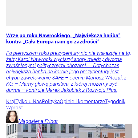
Wrze po roku Nawrockiego. „Największa hańba”
kontra „Cała Europa nam go zazdrości”
Po pierwszym roku prezydentury nic nie wskazuje na to,
żeby Karol Nawrocki wyciszył spory między dwoma
zwaśnionymi politycznymi obozami. – Dotychczas
największą hańbą na karcie jego prezydentury jest
chyba zawetowanie SAFE – ocenia Mariusz Witczak z
KO. – Mamy głowę państwa, z której możemy być
dumni – kontruje Marek Jakubiak z Rozwoju Plus.
Kraj
Tylko u Nas
Polityka
Opinie i komentarze
Tygodnik
Wprost
Magdalena
Frindt