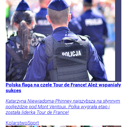
Polska flaga na czele Tour de France! Ależ wspaniały
sukces
Katarzyna Niewiadoma-Phinney najszybsza na słynnym
podjeździe pod Mont Ventoux. Polka wygrała etap i
została liderką Tour de France!
Kolarstwo
Sport