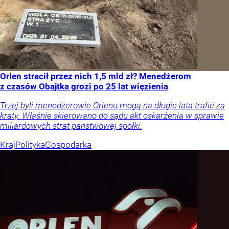
Orlen stracił przez nich 1,5 mld zł? Menedżerom
z czasów Obajtka grozi po 25 lat więzienia
Trzej byli menedżerowie Orlenu mogą na długie lata trafić za
kraty. Właśnie skierowano do sądu akt oskarżenia w sprawie
miliardowych strat państwowej spółki.
Kraj
Polityka
Gospodarka