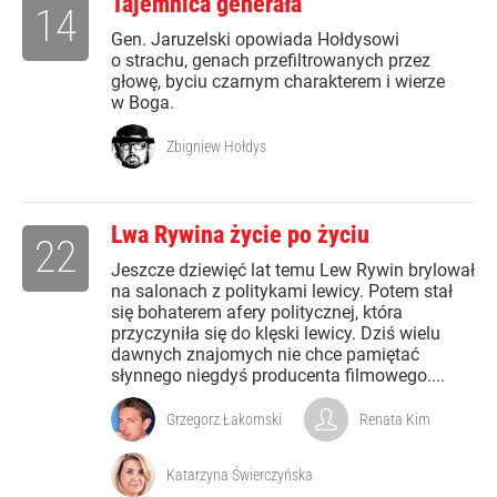
Tajemnica generała
14
Gen. Jaruzelski opowiada Hołdysowi
o strachu, genach przefiltrowanych przez
głowę, byciu czarnym charakterem i wierze
w Boga.
Zbigniew Hołdys
Lwa Rywina życie po życiu
22
Jeszcze dziewięć lat temu Lew Rywin brylował
na salonach z politykami lewicy. Potem stał
się bohaterem afery politycznej, która
przyczyniła się do klęski lewicy. Dziś wielu
dawnych znajomych nie chce pamiętać
słynnego niegdyś producenta filmowego....
Grzegorz Łakomski
Renata Kim
Katarzyna Świerczyńska