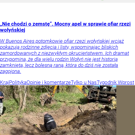
„Nie chodzi o zemstę”. Mocny apel w sprawie ofiar rzezi
wołyńskiej
W Buenos Aires potomkowie ofiar rzezi wołyńskiej wciąż
pokazują rodzinne zdjęcia i listy, wspominając bliskich
zamordowanych z niezwykłym okrucieństwem. Ich dramat
przypomina, że dla wielu rodzin Wołyń nie jest historią
zamkniętą, lecz bolesną raną, która do dziś nie została
zagojona.
Kraj
Polityka
Opinie i komentarze
Tylko u Nas
Tygodnik Wprost