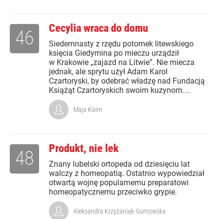
Cecylia wraca do domu
46
Siedemnasty z rzędu potomek litewskiego
księcia Giedymina po mieczu urządził
w Krakowie „zajazd na Litwie”. Nie miecza
jednak, ale sprytu użył Adam Karol
Czartoryski, by odebrać władzę nad Fundacją
Książąt Czartoryskich swoim kuzynom....
Maja Kaim
Produkt, nie lek
48
Znany lubelski ortopeda od dziesięciu lat
walczy z homeopatią. Ostatnio wypowiedział
otwartą wojnę popularnemu preparatowi
homeopatycznemu przeciwko grypie.
Aleksandra Krzyżaniak-Gumowska