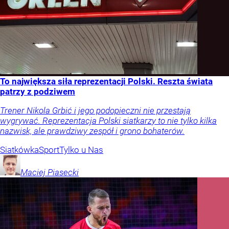
To największa siła reprezentacji Polski. Reszta świata
patrzy z podziwem
Trener Nikola Grbić i jego podopieczni nie przestają
wygrywać. Reprezentacja Polski siatkarzy to nie tylko kilka
nazwisk, ale prawdziwy zespół i grono bohaterów.
Siatkówka
Sport
Tylko u Nas
Maciej
Piasecki