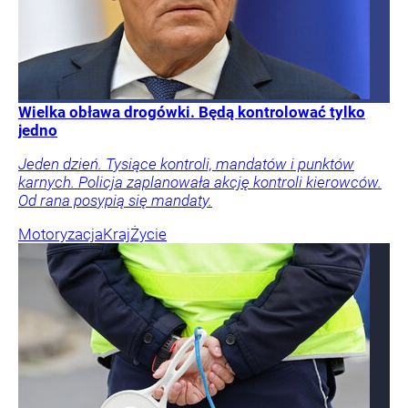
Wielka obława drogówki. Będą kontrolować tylko
jedno
Jeden dzień. Tysiące kontroli, mandatów i punktów
karnych. Policja zaplanowała akcję kontroli kierowców.
Od rana posypią się mandaty.
Motoryzacja
Kraj
Życie