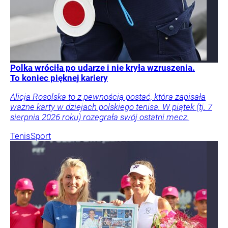
Polka wróciła po udarze i nie kryła wzruszenia.
To koniec pięknej kariery
Alicja Rosolska to z pewnością postać, która zapisała
ważne karty w dziejach polskiego tenisa. W piątek (tj. 7
sierpnia 2026 roku) rozegrała swój ostatni mecz.
Tenis
Sport