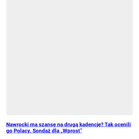
Nawrocki ma szansę na drugą kadencję? Tak ocenili
go Polacy. Sondaż dla „Wprost”