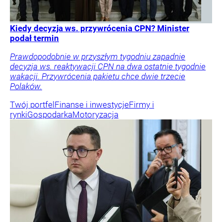
Kiedy decyzja ws. przywrócenia CPN? Minister
podał termin
Prawdopodobnie w przyszłym tygodniu zapadnie
decyzja ws. reaktywacji CPN na dwa ostatnie tygodnie
wakacji. Przywrócenia pakietu chce dwie trzecie
Polaków.
Twój portfel
Finanse i inwestycje
Firmy i
rynki
Gospodarka
Motoryzacja