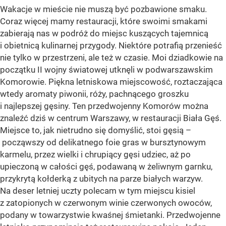
Wakacje w mieście nie muszą być pozbawione smaku.
Coraz więcej mamy restauracji, które swoimi smakami
zabierają nas w podróż do miejsc kuszących tajemnicą
i obietnicą kulinarnej przygody. Niektóre potrafią przenieść
nie tylko w przestrzeni, ale też w czasie. Moi dziadkowie na
początku II wojny światowej utknęli w podwarszawskim
Komorowie. Piękna letniskowa miejscowość, roztaczająca
wtedy aromaty piwonii, róży, pachnącego groszku
i najlepszej gęsiny. Ten przedwojenny Komorów można
znaleźć dziś w centrum Warszawy, w restauracji Biała Gęś.
Miejsce to, jak nietrudno się domyślić, stoi gęsią –
począwszy od delikatnego foie gras w bursztynowym
karmelu, przez wielki i chrupiący gęsi udziec, aż po
upieczoną w całości gęś, podawaną w żeliwnym garnku,
przykrytą kołderką z ubitych na parze białych warzyw.
Na deser letniej uczty polecam w tym miejscu kisiel
z zatopionych w czerwonym winie czerwonych owoców,
podany w towarzystwie kwaśnej śmietanki. Przedwojenne