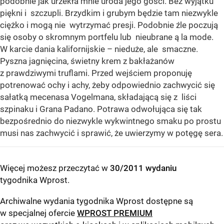
podobnie jak urzekła mnie uroda jego gości. Bez wyjątku
piękni i szczupli. Brzydkim i grubym będzie tam niezwykle
ciężko i mogą nie wytrzymać presji. Podobnie źle poczują
się osoby o skromnym portfelu lub nieubrane ą la mode.
W karcie dania kalifornijskie – nieduże, ale smaczne.
Pyszna jagnięcina, świetny krem z bakłażanów
z prawdziwymi truflami. Przed wejściem proponuję
potrenować ochy i achy, żeby odpowiednio zachwycić się
sałatką mecenasa Vogelmana, składającą się z liści
szpinaku i Grana Padano. Potrawa odwołująca się tak
bezpośrednio do niezwykle wykwintnego smaku po prostu
musi nas zachwycić i sprawić, że uwierzymy w potęgę sera.
Więcej możesz przeczytać w
30/2011 wydaniu
tygodnika Wprost
.
Archiwalne wydania tygodnika Wprost dostępne są
w specjalnej ofercie
WPROST PREMIUM