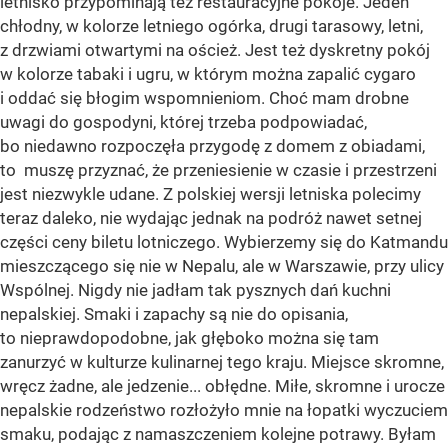
letnisko przypominają też restauracyjne pokoje. Jeden
chłodny, w kolorze letniego ogórka, drugi tarasowy, letni,
z drzwiami otwartymi na oścież. Jest też dyskretny pokój
w kolorze tabaki i ugru, w którym można zapalić cygaro
i oddać się błogim wspomnieniom. Choć mam drobne
uwagi do gospodyni, której trzeba podpowiadać,
bo niedawno rozpoczęła przygodę z domem z obiadami,
to muszę przyznać, że przeniesienie w czasie i przestrzeni
jest niezwykle udane. Z polskiej wersji letniska polecimy
teraz daleko, nie wydając jednak na podróż nawet setnej
części ceny biletu lotniczego. Wybierzemy się do Katmandu
mieszczącego się nie w Nepalu, ale w Warszawie, przy ulicy
Wspólnej. Nigdy nie jadłam tak pysznych dań kuchni
nepalskiej. Smaki i zapachy są nie do opisania,
to nieprawdopodobne, jak głęboko można się tam
zanurzyć w kulturze kulinarnej tego kraju. Miejsce skromne,
wręcz żadne, ale jedzenie... obłędne. Miłe, skromne i urocze
nepalskie rodzeństwo rozłożyło mnie na łopatki wyczuciem
smaku, podając z namaszczeniem kolejne potrawy. Byłam