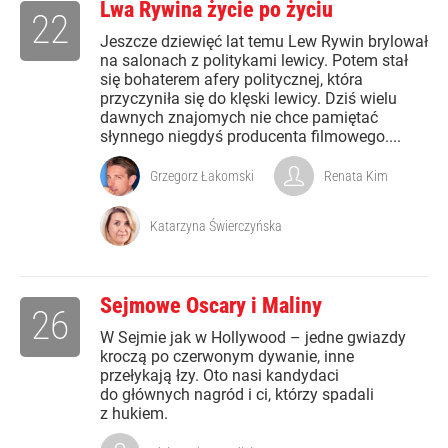
Lwa Rywina życie po życiu
22
Jeszcze dziewięć lat temu Lew Rywin brylował
na salonach z politykami lewicy. Potem stał
się bohaterem afery politycznej, która
przyczyniła się do klęski lewicy. Dziś wielu
dawnych znajomych nie chce pamiętać
słynnego niegdyś producenta filmowego....
Grzegorz Łakomski
Renata Kim
Katarzyna Świerczyńska
Sejmowe Oscary i Maliny
26
W Sejmie jak w Hollywood – jedne gwiazdy
kroczą po czerwonym dywanie, inne
przełykają łzy. Oto nasi kandydaci
do głównych nagród i ci, którzy spadali
z hukiem.