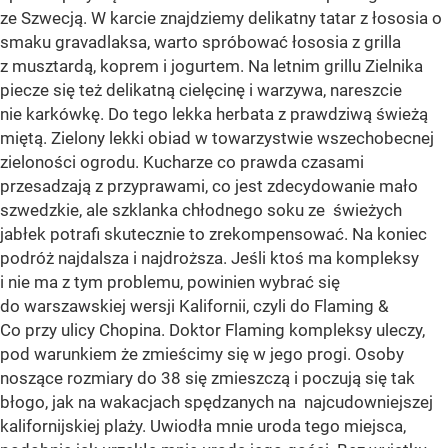
ze Szwecją. W karcie znajdziemy delikatny tatar z łososia o
smaku gravadlaksa, warto spróbować łososia z grilla
z musztardą, koprem i jogurtem. Na letnim grillu Zielnika
piecze się też delikatną cielęcinę i warzywa, nareszcie
nie karkówkę. Do tego lekka herbata z prawdziwą świeżą
miętą. Zielony lekki obiad w towarzystwie wszechobecnej
zieloności ogrodu. Kucharze co prawda czasami
przesadzają z przyprawami, co jest zdecydowanie mało
szwedzkie, ale szklanka chłodnego soku ze świeżych
jabłek potrafi skutecznie to zrekompensować. Na koniec
podróż najdalsza i najdroższa. Jeśli ktoś ma kompleksy
i nie ma z tym problemu, powinien wybrać się
do warszawskiej wersji Kalifornii, czyli do Flaming &
Co przy ulicy Chopina. Doktor Flaming kompleksy uleczy,
pod warunkiem że zmieścimy się w jego progi. Osoby
noszące rozmiary do 38 się zmieszczą i poczują się tak
błogo, jak na wakacjach spędzanych na najcudowniejszej
kalifornijskiej plaży. Uwiodła mnie uroda tego miejsca,