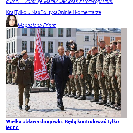
dumni – kontruje Marek Jakubiak z Rozwoju Plus.
Kraj
Tylko u Nas
Polityka
Opinie i komentarze
Magdalena
Frindt
Wielka obława drogówki. Będą kontrolować tylko
jedno