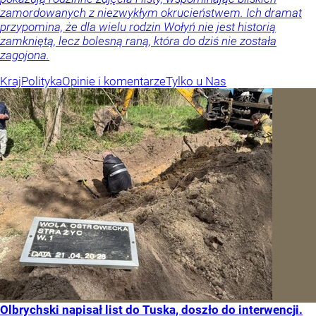
zamordowanych z niezwykłym okrucieństwem. Ich dramat
przypomina, że dla wielu rodzin Wołyń nie jest historią
zamkniętą, lecz bolesną raną, która do dziś nie została
zagojona.
Kraj
Polityka
Opinie i komentarze
Tylko u Nas
Olbrychski napisał list do Tuska, doszło do interwencji.