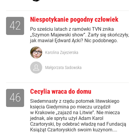
Niespotykanie pogodny człowiek
42
Po sześciu latach z ramówki TVN znika
„Szymon Majewski show”. Żarty się skończyły,
jak mawiał Ędward Ącki? Nic podobnego.
Karolina Zajezierska
Małgorzata Sadowska
Cecylia wraca do domu
46
Siedemnasty z rzędu potomek litewskiego
księcia Giedymina po mieczu urządził
w Krakowie „zajazd na Litwie”. Nie miecza
jednak, ale sprytu użył Adam Karol
Czartoryski, by odebrać władzę nad Fundacją
Książąt Czartoryskich swoim kuzynom....