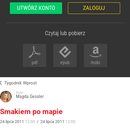
UTWÓRZ KONTO
ZALOGUJ
Czytaj lub pobierz
pdf
epub
mobi
Tygodnik Wprost
Autor:
Magda Gessler
Smakiem po mapie
24
lipca
2011
12:00
/
24
lipca
2011
12:00