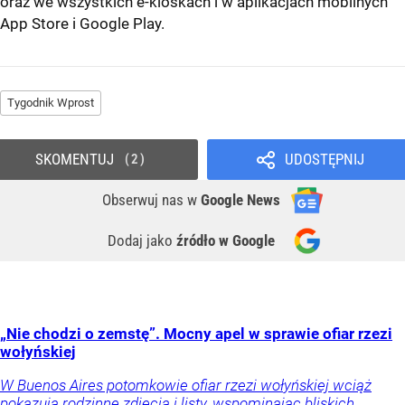
oraz we wszystkich e-kioskach i w aplikacjach mobilnych
App Store
i
Google Play
.
Tygodnik Wprost
SKOMENTUJ
UDOSTĘPNIJ
2
Obserwuj nas
w
Google News
Dodaj jako
źródło w Google
„Nie chodzi o zemstę”. Mocny apel w sprawie ofiar rzezi
wołyńskiej
W Buenos Aires potomkowie ofiar rzezi wołyńskiej wciąż
pokazują rodzinne zdjęcia i listy, wspominając bliskich