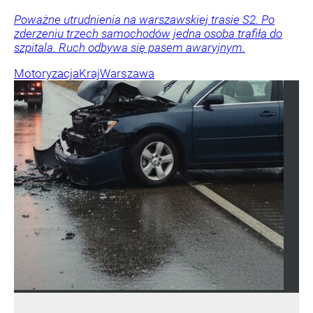
Poważne utrudnienia na warszawskiej trasie S2. Po
zderzeniu trzech samochodów jedna osoba trafiła do
szpitala. Ruch odbywa się pasem awaryjnym.
Motoryzacja
Kraj
Warszawa