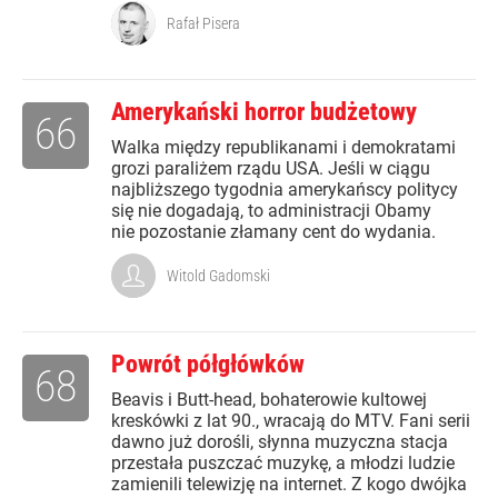
Rafał Pisera
Amerykański horror budżetowy
66
Walka między republikanami i demokratami
grozi paraliżem rządu USA. Jeśli w ciągu
najbliższego tygodnia amerykańscy politycy
się nie dogadają, to administracji Obamy
nie pozostanie złamany cent do wydania.
Witold Gadomski
Powrót półgłówków
68
Beavis i Butt-head, bohaterowie kultowej
kreskówki z lat 90., wracają do MTV. Fani serii
dawno już dorośli, słynna muzyczna stacja
przestała puszczać muzykę, a młodzi ludzie
zamienili telewizję na internet. Z kogo dwójka