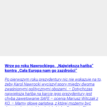
Wrze po roku Nawrockiego. „Największa hańba”
kontra „Cała Europa nam go zazdrości”
Po pierwszym roku prezydentury nic nie wskazuje na to,
żeby Karol Nawrocki wyciszył spory między dwoma
zwaśnionymi politycznymi obozami. – Dotychczas
największą hańbą na karcie jego prezydentury jest
chyba zawetowanie SAFE – ocenia Mariusz Witczak z
KO. – Mamy głowę państwa, z której możemy być