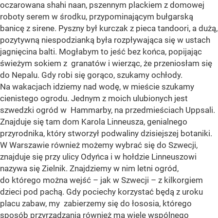
oczarowana shahi naan, pszennym plackiem z domowej
roboty serem w środku, przypominającym bułgarską
banicę z sirene. Pyszny był kurczak z pieca tandoori, a dużą,
pozytywną niespodzianką była rozpływająca się w ustach
jagnięcina balti. Mogłabym to jeść bez końca, popijając
świeżym sokiem z granatów i wierząc, że przeniosłam się
do Nepalu. Gdy robi się gorąco, szukamy ochłody.
Na wakacjach idziemy nad wodę, w mieście szukamy
cienistego ogrodu. Jednym z moich ulubionych jest
szwedzki ogród w Hammarby, na przedmieściach Uppsali.
Znajduje się tam dom Karola Linneusza, genialnego
przyrodnika, który stworzył podwaliny dzisiejszej botaniki.
W Warszawie również możemy wybrać się do Szwecji,
znajduje się przy ulicy Odyńca i w hołdzie Linneuszowi
nazywa się Zielnik. Znajdziemy w nim letni ogród,
do którego można wejść – jak w Szwecji – z kilkorgiem
dzieci pod pachą. Gdy pociechy korzystać będą z uroku
placu zabaw, my zabierzemy się do łososia, którego
sposób przyrządzania również ma wiele wspólnego