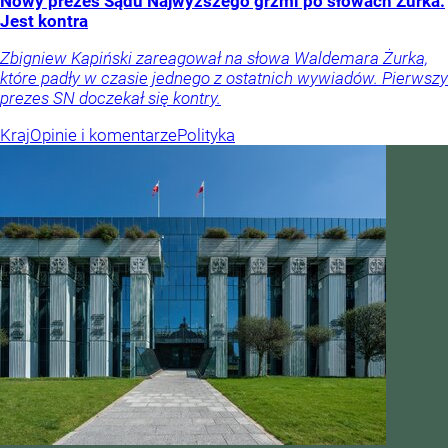
Nowy prezes Sądu Najwyższego grzmi po słowach Żurka.
Jest kontra
Zbigniew Kapiński zareagował na słowa Waldemara Żurka,
które padły w czasie jednego z ostatnich wywiadów. Pierwszy
prezes SN doczekał się kontry.
Kraj
Opinie i komentarze
Polityka