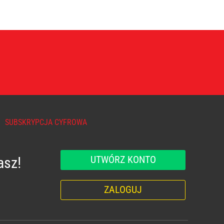
SUBSKRYPCJA CYFROWA
UTWÓRZ KONTO
asz!
ZALOGUJ