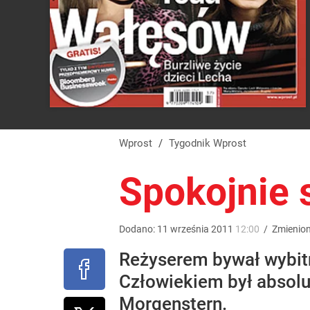
Wprost
/
Tygodnik Wprost
Spokojnie 
Dodano:
11
września
2011
12:00
/
Zmienio
Reżyserem bywał wybitny
Człowiekiem był absolu
Morgenstern.