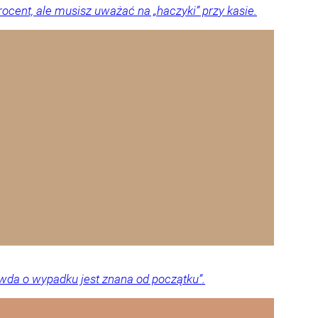
ocent, ale musisz uważać na „haczyki” przy kasie.
awda o wypadku jest znana od początku”.