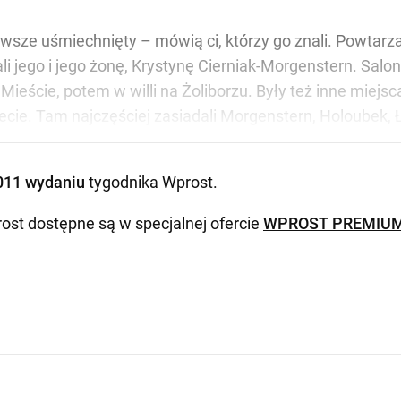
Zawsze uśmiechnięty – mówią ci, którzy go znali. Powtarzają
zali jego i jego żonę, Krystynę Cierniak-Morgenstern. S
eście, potem w willi na Żoliborzu. Były też inne miejsca
ie. Tam najczęściej zasiadali Morgenstern, Holoubek, Łap
011 wydaniu
tygodnika Wprost
.
ost dostępne są w specjalnej ofercie
WPROST PREMIU