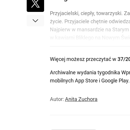
Przyjacielski, ciepły, towarzyski. 
życie. Przyjaciele chętnie odwied
Najpierw w mansardzie na Starym Mi
w kawiarni Bliklego na Nowym Świec
Więcej możesz przeczytać w
37/2
Archiwalne wydania tygodnika Wpr
mobilnych
App Store
i
Google Play
.
Autor:
Anita Zuchora