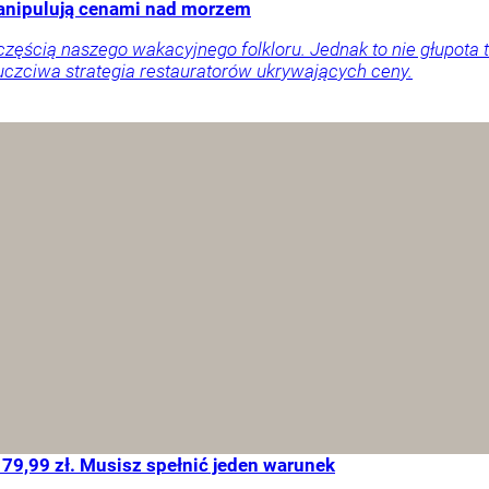
manipulują cenami nad morzem
ęścią naszego wakacyjnego folkloru. Jednak to nie głupota t
uczciwa strategia restauratorów ukrywających ceny.
 79,99 zł. Musisz spełnić jeden warunek