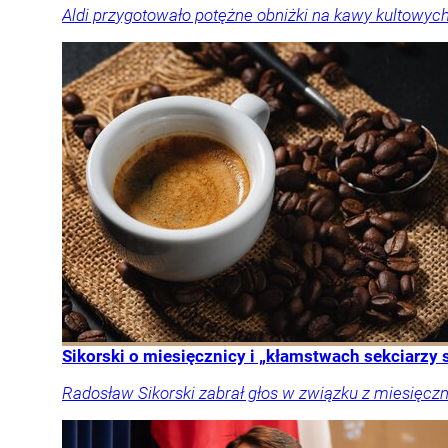
Aldi przygotowało potężne obniżki na kawy kultowych
Sikorski o miesięcznicy i „kłamstwach sekciarzy
Radosław Sikorski zabrał głos w związku z miesięczn