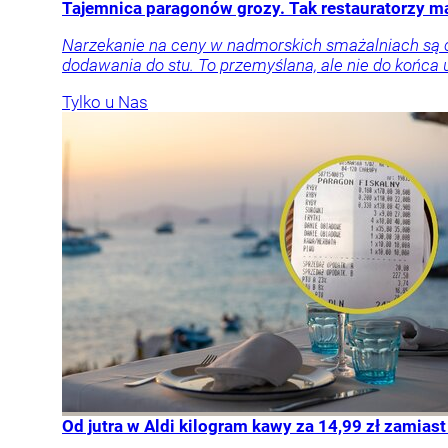
Tajemnica paragonów grozy. Tak restauratorzy 
Narzekanie na ceny w nadmorskich smażalniach są cz
dodawania do stu. To przemyślana, ale nie do końca 
Tylko u Nas
Od jutra w Aldi kilogram kawy za 14,99 zł zamiast