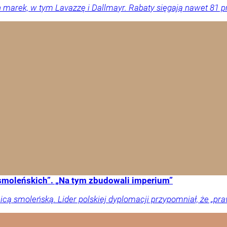
 marek, w tym Lavazzę i Dallmayr. Rabaty sięgają nawet 81 pr
 smoleńskich”. „Na tym zbudowali imperium”
icą smoleńską. Lider polskiej dyplomacji przypomniał, że „pr