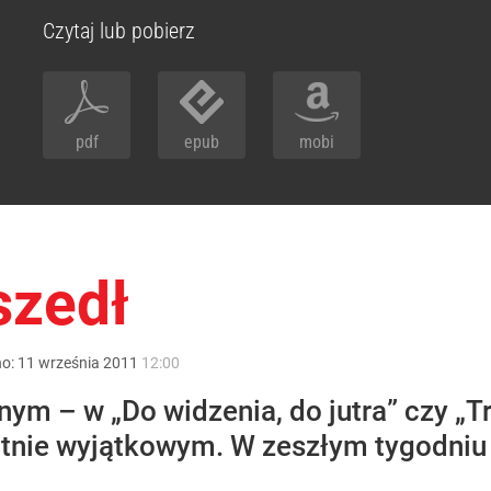
Czytaj lub pobierz
pdf
epub
mobi
szedł
no:
11
września
2011
12:00
m – w „Do widzenia, do jutra” czy „Tr
tnie wyjątkowym. W zeszłym tygodniu