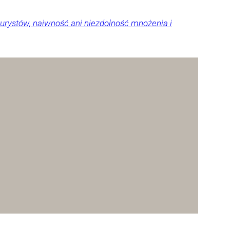
urystów, naiwność ani niezdolność mnożenia i