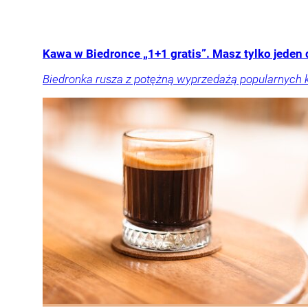
Kawa w Biedronce „1+1 gratis”. Masz tylko jeden dz
Biedronka rusza z potężną wyprzedażą popularnych ka