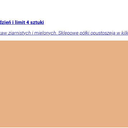
ień i limit 4 sztuki
w ziarnistych i mielonych. Sklepowe półki opustoszeją w kilk