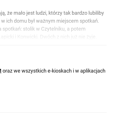
, że mało jest ludzi, którzy tak bardzo lubiliby
alon w ich domu był ważnym miejscem spotkań.
 spotkań: stolik w Czytelniku, a potem
icki i Konwicki. Dwóch z nich już nie żyje.
M
oraz we wszystkich e-kioskach i w aplikacjach