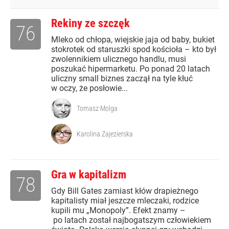
Rekiny ze szczęk
76
Mleko od chłopa, wiejskie jaja od baby, bukiet
stokrotek od staruszki spod kościoła – kto był
zwolennikiem ulicznego handlu, musi
poszukać hipermarketu. Po ponad 20 latach
uliczny small biznes zaczął na tyle kłuć
w oczy, że posłowie...
Tomasz Molga
Karolina Zajezierska
Gra w kapitalizm
78
Gdy Bill Gates zamiast kłów drapieżnego
kapitalisty miał jeszcze mleczaki, rodzice
kupili mu „Monopoly”. Efekt znamy –
po latach został najbogatszym człowiekiem