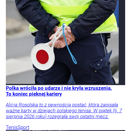
Polka wróciła po udarze i nie kryła wzruszenia.
To koniec pięknej kariery
Alicja Rosolska to z pewnością postać, która zapisała
ważne karty w dziejach polskiego tenisa. W piątek (tj. 7
sierpnia 2026 roku) rozegrała swój ostatni mecz.
Tenis
Sport