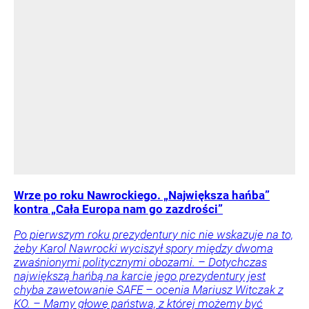
Wrze po roku Nawrockiego. „Największa hańba”
kontra „Cała Europa nam go zazdrości”
Po pierwszym roku prezydentury nic nie wskazuje na to,
żeby Karol Nawrocki wyciszył spory między dwoma
zwaśnionymi politycznymi obozami. – Dotychczas
największą hańbą na karcie jego prezydentury jest
chyba zawetowanie SAFE – ocenia Mariusz Witczak z
KO. – Mamy głowę państwa, z której możemy być