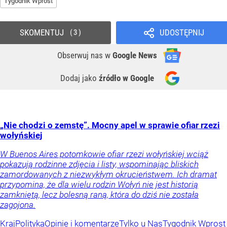
Tygodnik Wprost
SKOMENTUJ
UDOSTĘPNIJ
3
Obserwuj nas
w
Google News
Dodaj jako
źródło w Google
„Nie chodzi o zemstę”. Mocny apel w sprawie ofiar rzezi
wołyńskiej
W Buenos Aires potomkowie ofiar rzezi wołyńskiej wciąż
pokazują rodzinne zdjęcia i listy, wspominając bliskich
zamordowanych z niezwykłym okrucieństwem. Ich dramat
przypomina, że dla wielu rodzin Wołyń nie jest historią
zamkniętą, lecz bolesną raną, która do dziś nie została
zagojona.
Kraj
Polityka
Opinie i komentarze
Tylko u Nas
Tygodnik Wprost