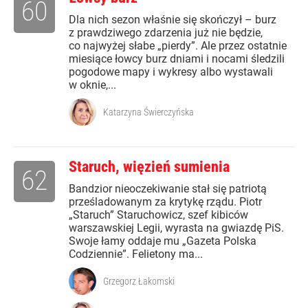
60
Dla nich sezon właśnie się skończył – burz
z prawdziwego zdarzenia już nie będzie,
co najwyżej słabe „pierdy”. Ale przez ostatnie
miesiące łowcy burz dniami i nocami śledzili
pogodowe mapy i wykresy albo wystawali
w oknie,...
Katarzyna Świerczyńska
Staruch, więzień sumienia
62
Bandzior nieoczekiwanie stał się patriotą
prześladowanym za krytykę rządu. Piotr
„Staruch” Staruchowicz, szef kibiców
warszawskiej Legii, wyrasta na gwiazdę PiS.
Swoje łamy oddaje mu „Gazeta Polska
Codziennie”. Felietony ma...
Grzegorz Łakomski