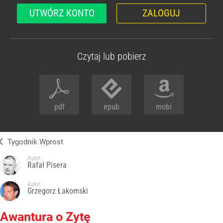
UTWÓRZ KONTO
ZALOGUJ
Czytaj lub pobierz
pdf
epub
mobi
Tygodnik Wprost
Autor:
Rafał Pisera
Autor:
Grzegorz Łakomski
Awantura o Zytę