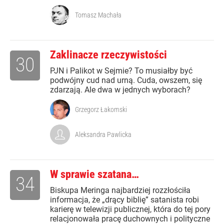
Tomasz Machała
Zaklinacze rzeczywistości
30
PJN i Palikot w Sejmie? To musiałby być
podwójny cud nad urną. Cuda, owszem, się
zdarzają. Ale dwa w jednych wyborach?
Grzegorz Łakomski
Aleksandra Pawlicka
W sprawie szatana…
34
Biskupa Meringa najbardziej rozzłościła
informacja, że „drący biblię” satanista robi
karierę w telewizji publicznej, która do tej pory
relacjonowała pracę duchownych i polityczne