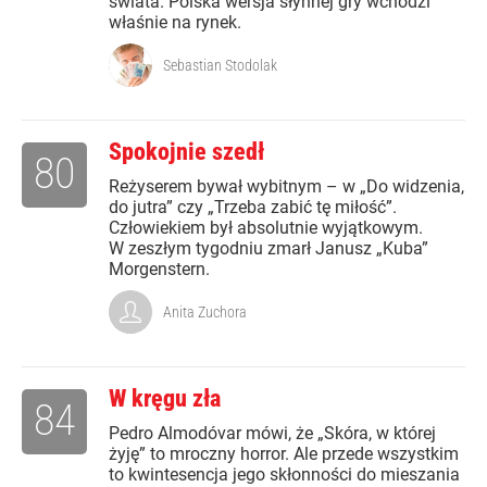
świata. Polska wersja słynnej gry wchodzi
właśnie na rynek.
Sebastian Stodolak
Spokojnie szedł
80
Reżyserem bywał wybitnym – w „Do widzenia,
do jutra” czy „Trzeba zabić tę miłość”.
Człowiekiem był absolutnie wyjątkowym.
W zeszłym tygodniu zmarł Janusz „Kuba”
Morgenstern.
Anita Zuchora
W kręgu zła
84
Pedro Almodóvar mówi, że „Skóra, w której
żyję” to mroczny horror. Ale przede wszystkim
to kwintesencja jego skłonności do mieszania