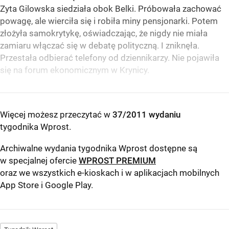
Zyta Gilowska siedziała obok Belki. Próbowała zachować
powagę, ale wierciła się i robiła miny pensjonarki. Potem
złożyła samokrytykę, oświadczając, że nigdy nie miała
zamiaru włączać się w debatę polityczną. I zniknęła.
Przestała odbierać telefony od dziennikarzy. Nie pojawiła
się na forum ekonomicznym w Krynicy.
Więcej możesz przeczytać w
37/2011 wydaniu
tygodnika Wprost
.
Archiwalne wydania tygodnika Wprost dostępne są
w specjalnej ofercie
WPROST PREMIUM
oraz we wszystkich e-kioskach i w aplikacjach mobilnych
App Store
i
Google Play
.