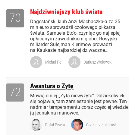
Najdziwniejszy klub świata
70
Dagestański klub Anżi Machaczkała za 35
mln euro sprowadził czołowego piłkarza
świata, Samuela Eto’o, czyniąc go najlepiej
opłacanym zawodnikiem globu. Rosyjski
miliarder Sulejman Kierimow prowadzi
na Kaukazie najbardziej dziwaczne...
Michał Pol
Dariusz Wołowski
Awantura o Zytę
72
Mówią o niej „Zyta niewyżyta”. Gdziekolwiek
się pojawia, tam zamieszanie jest pewne. Ten
nadmiar temperamentu coraz częściej wiedzie
ją jednak na manowce.
Rafał Pisera
Grzegorz Łakomski