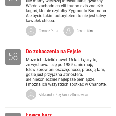
Nie mamy większej intelektualnej gwiazdy.
Wśród zachodnich elit trudno dziś znaleźć
kogoś, kto nie czytałby Zygmunta Baumana.
Ale bycie takim autorytetem to nie jest łatwy
kawałek chleba.
Tomasz Plata
Renata Kim
Do zobaczenia na Fejsie
58
Może ich dzielić nawet 16 lat. Łączy to,
że wychowali się po 1989 r., nie mają
telewizorów ani oszczędności, pracują tam,
gdzie jest przyjazna atmosfera,
ale niekoniecznie najlepsze pieniądze.
I można ich wszystkich spotkać w Charlotte.
Aleksandra Krzyżaniak-Gumowska
Łowcy burz