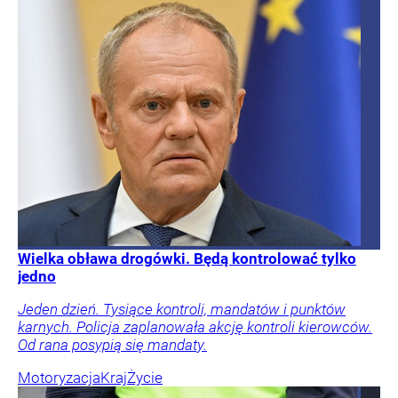
Wielka obława drogówki. Będą kontrolować tylko
jedno
Jeden dzień. Tysiące kontroli, mandatów i punktów
karnych. Policja zaplanowała akcję kontroli kierowców.
Od rana posypią się mandaty.
Motoryzacja
Kraj
Życie