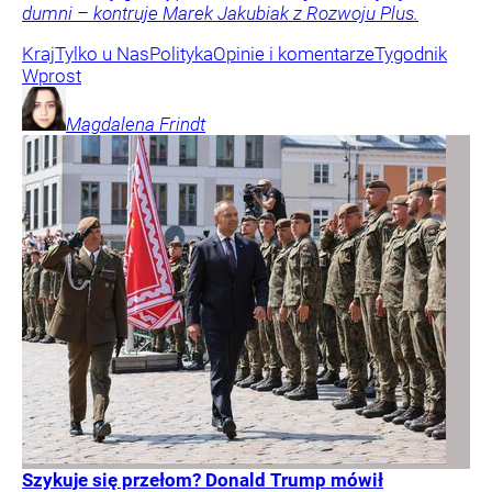
dumni – kontruje Marek Jakubiak z Rozwoju Plus.
Kraj
Tylko u Nas
Polityka
Opinie i komentarze
Tygodnik
Wprost
Magdalena
Frindt
Szykuje się przełom? Donald Trump mówił