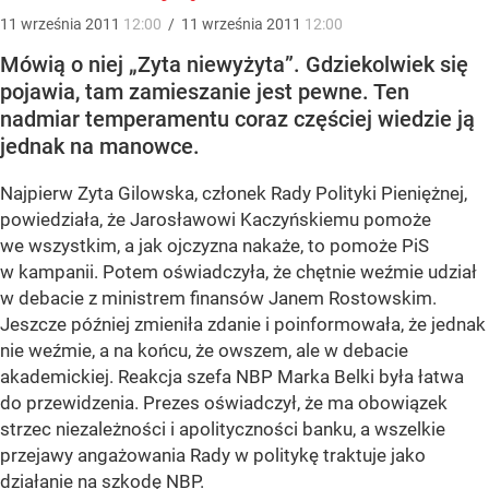
11
września
2011
12:00
/
11
września
2011
12:00
Mówią o niej „Zyta niewyżyta”. Gdziekolwiek się
pojawia, tam zamieszanie jest pewne. Ten
nadmiar temperamentu coraz częściej wiedzie ją
jednak na manowce.
Najpierw Zyta Gilowska, członek Rady Polityki Pieniężnej,
powiedziała, że Jarosławowi Kaczyńskiemu pomoże
we wszystkim, a jak ojczyzna nakaże, to pomoże PiS
w kampanii. Potem oświadczyła, że chętnie weźmie udział
w debacie z ministrem finansów Janem Rostowskim.
Jeszcze później zmieniła zdanie i poinformowała, że jednak
nie weźmie, a na końcu, że owszem, ale w debacie
akademickiej. Reakcja szefa NBP Marka Belki była łatwa
do przewidzenia. Prezes oświadczył, że ma obowiązek
strzec niezależności i apolityczności banku, a wszelkie
przejawy angażowania Rady w politykę traktuje jako
działanie na szkodę NBP.