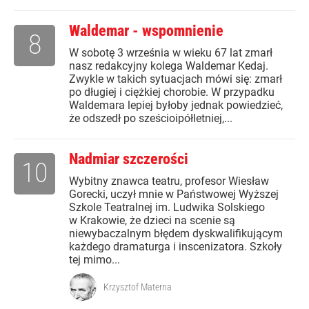
Waldemar - wspomnienie
8
W sobotę 3 września w wieku 67 lat zmarł
nasz redakcyjny kolega Waldemar Kedaj.
Zwykle w takich sytuacjach mówi się: zmarł
po długiej i ciężkiej chorobie. W przypadku
Waldemara lepiej byłoby jednak powiedzieć,
że odszedł po sześcioipółletniej,...
Nadmiar szczerości
10
Wybitny znawca teatru, profesor Wiesław
Gorecki, uczył mnie w Państwowej Wyższej
Szkole Teatralnej im. Ludwika Solskiego
w Krakowie, że dzieci na scenie są
niewybaczalnym błędem dyskwalifikującym
każdego dramaturga i inscenizatora. Szkoły
tej mimo...
Krzysztof Materna