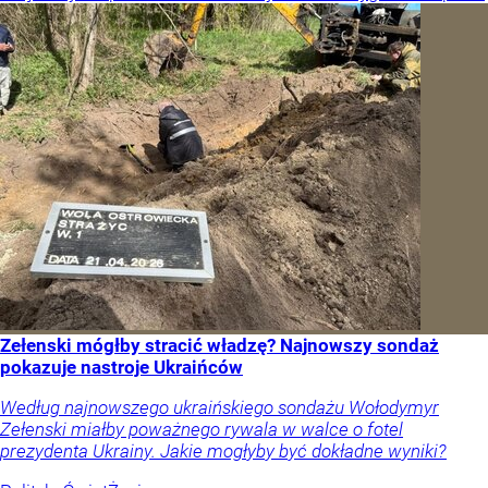
Zełenski mógłby stracić władzę? Najnowszy sondaż
pokazuje nastroje Ukraińców
Według najnowszego ukraińskiego sondażu Wołodymyr
Zełenski miałby poważnego rywala w walce o fotel
prezydenta Ukrainy. Jakie mogłyby być dokładne wyniki?