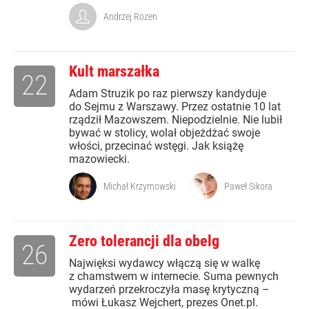
Andrzej Rozen
Kult marszałka
22
Adam Struzik po raz pierwszy kandyduje
do Sejmu z Warszawy. Przez ostatnie 10 lat
rządził Mazowszem. Niepodzielnie. Nie lubił
bywać w stolicy, wolał objeżdżać swoje
włości, przecinać wstęgi. Jak książę
mazowiecki.
Michał Krzymowski
Paweł Sikora
Zero tolerancji dla obelg
26
Najwięksi wydawcy włączą się w walkę
z chamstwem w internecie. Suma pewnych
wydarzeń przekroczyła masę krytyczną –
mówi Łukasz Wejchert, prezes Onet.pl.