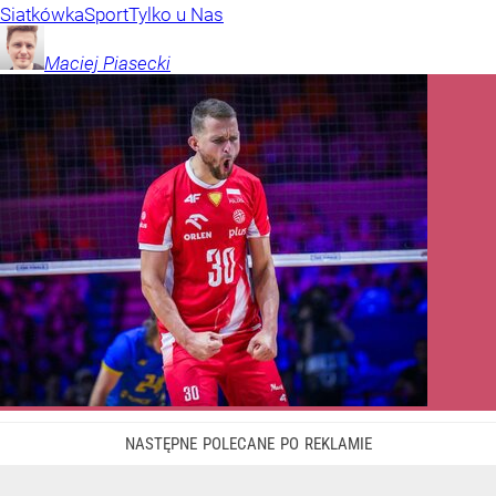
Siatkówka
Sport
Tylko u Nas
Maciej
Piasecki