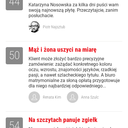
44
Katarzyna Nosowska za kilka dni puści wam
swoją najnowszą płytę. Przeczytajcie, zanim
posłuchacie.
Piotr Najsztub
Mąż i żona uszyci na miarę
50
Klient może złożyć bardzo precyzyjne
zamówienie: zażądać konkretnego koloru
oczu, wzrostu, znajomości języków, rzadkiej
pasji, a nawet szlacheckiego tytułu. A biuro
matrymonialne za słoną opłatą przygotowuje
dla niego najbardziej odpowiedniego...
Renata Kim
Anna Szulc
Na szczytach panuje zgiełk
54