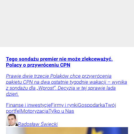
Tego sondażu premier nie może zlekceważyć.
Polacy o przywróceniu CPN
Prawie dwie trzecie Polaków chce przywrócenia
pakietu CPN na dwa ostatnie tygodnie wakacji – wynika
z sondażu dla „Wprost”. Decyzja w tej sprawie lada
dzień.
Finanse i inwestycje
Firmy i rynki
Gospodarka
Twój
portfel
Motoryzacja
Tylko u Nas
Radosław
Święcki