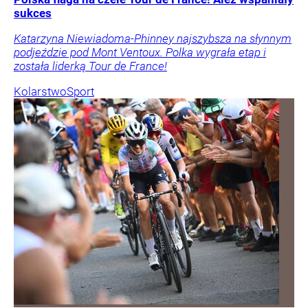
sukces
Katarzyna Niewiadoma-Phinney najszybsza na słynnym
podjeździe pod Mont Ventoux. Polka wygrała etap i
została liderką Tour de France!
Kolarstwo
Sport