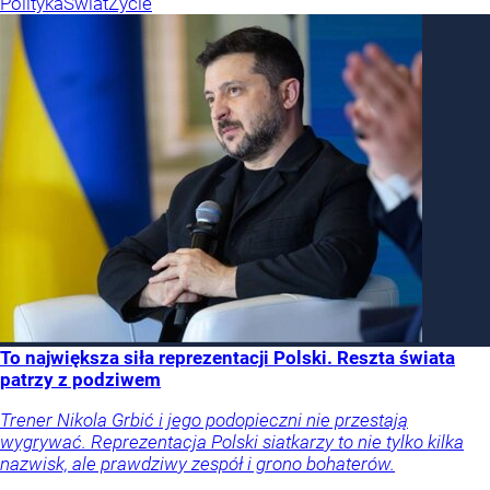
Polityka
Świat
Życie
To największa siła reprezentacji Polski. Reszta świata
patrzy z podziwem
Trener Nikola Grbić i jego podopieczni nie przestają
wygrywać. Reprezentacja Polski siatkarzy to nie tylko kilka
nazwisk, ale prawdziwy zespół i grono bohaterów.