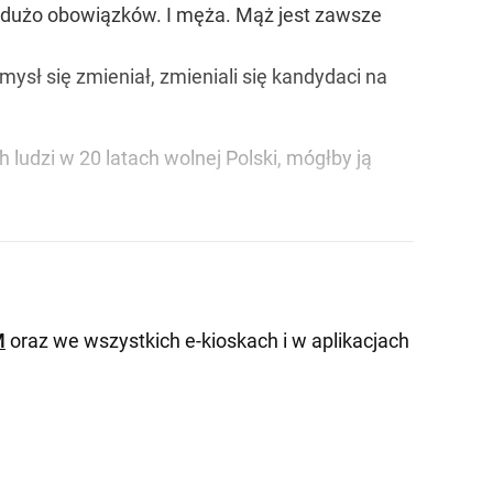
i dużo obowiązków. I męża. Mąż jest zawsze
mysł się zmieniał, zmieniali się kandydaci na
 ludzi w 20 latach wolnej Polski, mógłby ją
M
oraz we wszystkich e-kioskach i w aplikacjach