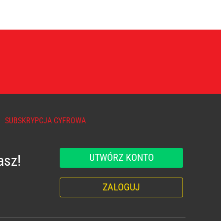
SUBSKRYPCJA CYFROWA
UTWÓRZ KONTO
asz!
ZALOGUJ