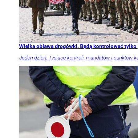
Wielka obława drogówki. Będą kontrolować tylko
Jeden dzień. Tysiące kontroli, mandatów i punktów k