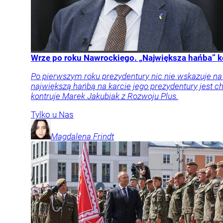
Wrze po roku Nawrockiego. „Największa hańba” k
Po pierwszym roku prezydentury nic nie wskazuje n
największą hańbą na karcie jego prezydentury jest
kontruje Marek Jakubiak z Rozwoju Plus.
Tylko u Nas
Magdalena
Frindt