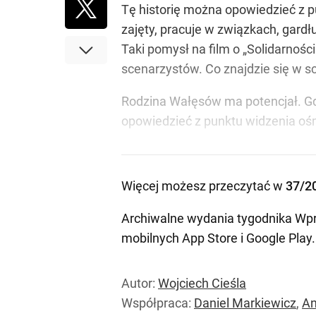
Tę historię można opowiedzieć z p
zajęty, pracuje w związkach, gardłu
Taki pomysł na film o „Solidarnośc
scenarzystów. Co znajdzie się w s
Rodzina Wałęsów ma potencjał. Gdyb
opowiedzieć z punktu widzenia oś
Więcej możesz przeczytać w
37/2
Archiwalne wydania tygodnika Wpr
mobilnych
App Store
i
Google Play
.
Autor:
Wojciech Cieśla
Współpraca:
Daniel Markiewicz
,
An