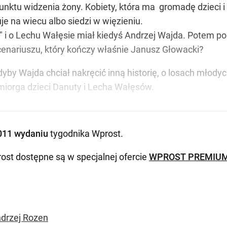
unktu widzenia żony. Kobiety, która ma gromadę dzieci 
je na wiecu albo siedzi w więzieniu.
i" i o Lechu Wałęsie miał kiedyś Andrzej Wajda. Potem po
cenariuszu, który kończy właśnie Janusz Głowacki?
y Wajda chciał nakręcić inną historię, o losach młodych
miorga dzieci Danuty i Lecha Wałęsów.
011 wydaniu
tygodnika Wprost
.
ost dostępne są w specjalnej ofercie
WPROST PREMIU
drzej Rozen