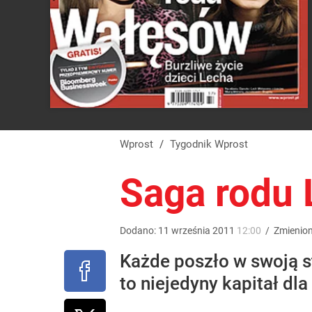
Wprost
/
Tygodnik Wprost
Saga rodu 
Dodano:
11
września
2011
12:00
/
Zmienio
Każde poszło w swoją st
to niejedyny kapitał d