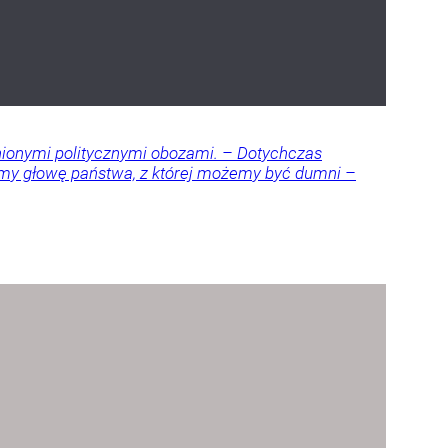
nionymi politycznymi obozami. – Dotychczas
amy głowę państwa, z której możemy być dumni –