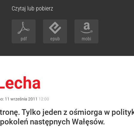
Czytaj lub pobierz
pdf
epub
mobi
Lecha
no:
11
września
2011
12:00
ronę. Tylko jeden z ośmiorga w polity
la pokoleń następnych Wałęsów.