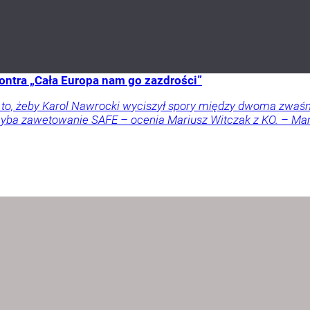
ontra „Cała Europa nam go zazdrości”
a to, żeby Karol Nawrocki wyciszył spory między dwoma zwaś
 chyba zawetowanie SAFE – ocenia Mariusz Witczak z KO. – M