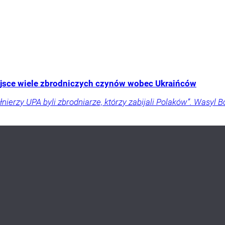
ejsce wiele zbrodniczych czynów wobec Ukraińców
ierzy UPA byli zbrodniarze, którzy zabijali Polaków”. Wasyl B