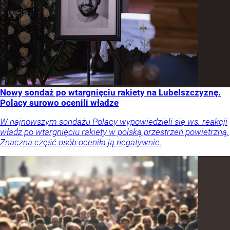
Nowy sondaż po wtargnięciu rakiety na Lubelszczyznę.
Polacy surowo ocenili władze
W najnowszym sondażu Polacy wypowiedzieli się ws. reakcji
władz po wtargnięciu rakiety w polską przestrzeń powietrzną.
Znaczna część osób oceniła ją negatywnie.