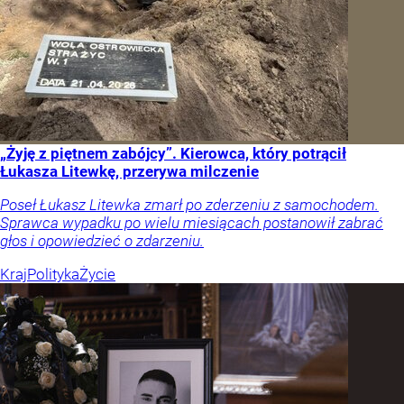
„Żyję z piętnem zabójcy”. Kierowca, który potrącił
Łukasza Litewkę, przerywa milczenie
Poseł Łukasz Litewka zmarł po zderzeniu z samochodem.
Sprawca wypadku po wielu miesiącach postanowił zabrać
głos i opowiedzieć o zdarzeniu.
Kraj
Polityka
Życie