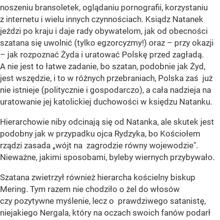
noszeniu bransoletek, oglądaniu pornografii, korzystaniu
z internetu i wielu innych czynnościach. Ksiądz Natanek
jeździ po kraju i daje rady obywatelom, jak od obecności
szatana się uwolnić (tylko egzorcyzmy!) oraz – przy okazji
– jak rozpoznać Żyda i uratować Polskę przed zagładą.
A nie jest to łatwe zadanie, bo szatan, podobnie jak Żyd,
jest wszędzie, i to w różnych przebraniach, Polska zaś już
nie istnieje (politycznie i gospodarczo), a cała nadzieja na
uratowanie jej katolickiej duchowości w księdzu Natanku.
Hierarchowie niby odcinają się od Natanka, ale skutek jest
podobny jak w przypadku ojca Rydzyka, bo Kościołem
rządzi zasada „wójt na zagrodzie równy wojewodzie".
Nieważne, jakimi sposobami, byleby wiernych przybywało.
Szatana zwietrzył również hierarcha kościelny biskup
Mering. Tym razem nie chodziło o żel do włosów
czy pozytywne myślenie, lecz o prawdziwego satanistę,
niejakiego Nergala, który na oczach swoich fanów podarł