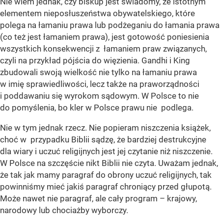
Nie wiem jednak, czy biskup jest świadomy, że istotnym
elementem nieposłuszeństwa obywatelskiego, które
polega na łamaniu prawa lub podżeganiu do łamania prawa
(co też jest łamaniem prawa), jest gotowość poniesienia
wszystkich konsekwencji z łamaniem praw związanych,
czyli na przykład pójścia do więzienia. Gandhi i King
zbudowali swoją wielkość nie tylko na łamaniu prawa
w imię sprawiedliwości, lecz także na praworządności
i poddawaniu się wyrokom sądowym. W Polsce to nie
do pomyślenia, bo kler w Polsce prawu nie podlega.
Nie w tym jednak rzecz. Nie popieram niszczenia książek,
choć w przypadku Biblii sądzę, że bardziej destrukcyjne
dla wiary i uczuć religijnych jest jej czytanie niż niszczenie.
W Polsce na szczęście nikt Biblii nie czyta. Uważam jednak,
że tak jak mamy paragraf do obrony uczuć religijnych, tak
powinniśmy mieć jakiś paragraf chroniący przed głupotą.
Może nawet nie paragraf, ale cały program – krajowy,
narodowy lub chociażby wyborczy.