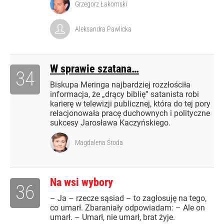
Grzegorz Łakomski
Aleksandra Pawlicka
W sprawie szatana…
34
Biskupa Meringa najbardziej rozzłościła
informacja, że „drący biblię” satanista robi
karierę w telewizji publicznej, która do tej pory
relacjonowała pracę duchownych i polityczne
sukcesy Jarosława Kaczyńskiego.
Magdalena Środa
Na wsi wybory
36
– Ja – rzecze sąsiad – to zagłosuję na tego,
co umarł. Zbaraniały odpowiadam: – Ale on
umarł. – Umarł, nie umarł, brat żyje.