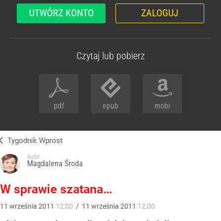
UTWÓRZ KONTO
ZALOGUJ
Czytaj lub pobierz
pdf
epub
mobi
Tygodnik Wprost
Autor:
Magdalena Środa
W sprawie szatana…
11
września
2011
12:00
/
11
września
2011
12:00