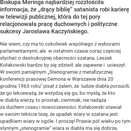
Biskupa Meringa najbardziej rozzłościła
informacja, że „drący biblię” satanista robi karierę
w telewizji publicznej, która do tej pory
relacjonowała pracę duchownych i polityczne
sukcesy Jarosława Kaczyńskiego.
Nie wiem, czy ma to cokolwiek wspólnego z wyborami
parlamentarnymi, ale w ostatnim czasie coraz częściej
słychać o destrukcyjnej obecności szatana. Leszek
Kołakowski bardzo by się zdziwił, ale zapewne i ucieszył.
W swoim pamiętnym „Stenogramie z metafizycznej
konferencji prasowej Demona w Warszawie dnia 20
grudnia 1963 roku" pisał z żalem, że ludzie diabła porzucili,
że go lekceważą, że wstydzą się go, bo myślą, że kto
w diabła wierzy, to prostak, ciemniak, nie nadąża
za duchem czasu i nowoczesności. Kołakowski stawiał
w swoim tekście tezę, że upadek wiary w szatana jest
upadkiem wiary w ogóle. I proszę! Prawie pół wieku po tym
słynnym „stenogramie” wiara w diabła ma się dobrze,