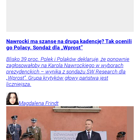
Nawrocki ma szansę na drugą kadencję? Tak ocenili
go Polacy. Sondaż dla „Wprost”
Blisko 39 proc. Polek i Polaków deklaruje, że ponownie
zagłosowałoby na Karola Nawrockiego w wyborach
prezydenckich – wynika z sondażu SW Research dla
„Wprost”. Grupa krytyków głowy państwa jest
liczniejsza.
Magdalena
Frindt