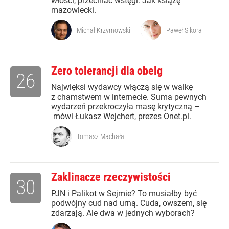
włości, przecinać wstęgi. Jak książę
mazowiecki.
Michał Krzymowski
Paweł Sikora
Zero tolerancji dla obelg
26
Najwięksi wydawcy włączą się w walkę
z chamstwem w internecie. Suma pewnych
wydarzeń przekroczyła masę krytyczną –
mówi Łukasz Wejchert, prezes Onet.pl.
Tomasz Machała
Zaklinacze rzeczywistości
30
PJN i Palikot w Sejmie? To musiałby być
podwójny cud nad urną. Cuda, owszem, się
zdarzają. Ale dwa w jednych wyborach?