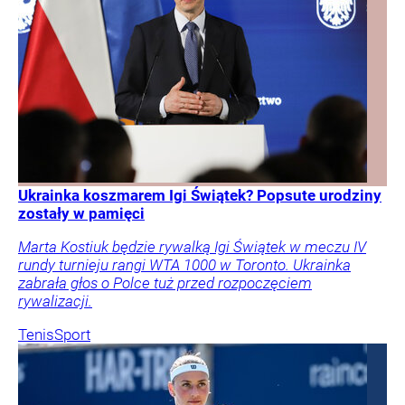
Ukrainka koszmarem Igi Świątek? Popsute urodziny
zostały w pamięci
Marta Kostiuk będzie rywalką Igi Świątek w meczu IV
rundy turnieju rangi WTA 1000 w Toronto. Ukrainka
zabrała głos o Polce tuż przed rozpoczęciem
rywalizacji.
Tenis
Sport