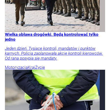
Wielka obława drogówki. Będą kontrolować tylko
jedno
Jeden dzień. Tysiące kontroli, mandatów i punktów
karnych. Policja zaplanowała akcję kontroli kierowców.
Od rana posypią się mandaty.
Motoryzacja
Kraj
Życie