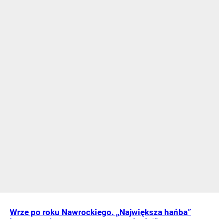
Wrze po roku Nawrockiego. „Największa hańba”