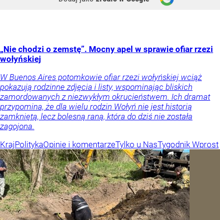
„Nie chodzi o zemstę”. Mocny apel w sprawie ofiar rzezi
wołyńskiej
W Buenos Aires potomkowie ofiar rzezi wołyńskiej wciąż
pokazują rodzinne zdjęcia i listy, wspominając bliskich
zamordowanych z niezwykłym okrucieństwem. Ich dramat
przypomina, że dla wielu rodzin Wołyń nie jest historią
zamkniętą, lecz bolesną raną, która do dziś nie została
zagojona.
Kraj
Polityka
Opinie i komentarze
Tylko u Nas
Tygodnik Wprost