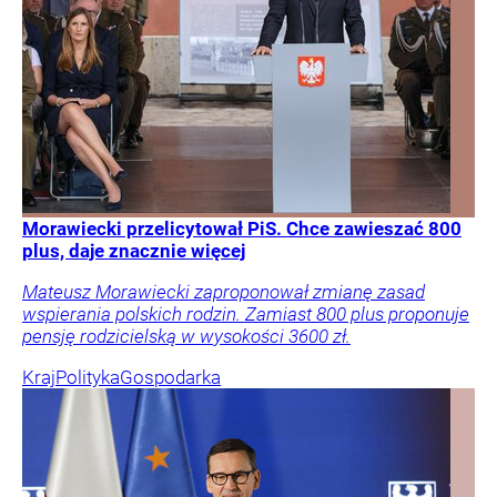
Morawiecki przelicytował PiS. Chce zawieszać 800
plus, daje znacznie więcej
Mateusz Morawiecki zaproponował zmianę zasad
wspierania polskich rodzin. Zamiast 800 plus proponuje
pensję rodzicielską w wysokości 3600 zł.
Kraj
Polityka
Gospodarka