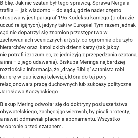
Biblię. Jak nic szatan był tego sprawcą. Sprawa Nergala
trafiła – jak wiadomo – do sądu, gdzie nader często
stosowany jest paragraf 196 Kodeksu karnego (o obrazie
uczuć religijnych), jedyny taki w Europie! Tym razem jednak
sąd nie dopatrzył się znamion przestępstwa w
zachowaniach scenicznych artysty, co ogromnie oburzyło
hierarchów oraz katolickich dziennikarzy (tak jakby
nie potrafili zrozumieć, że jedni żyją z przepędzania szatana,
a inni – z jego udawania). Biskupa Meringa najbardziej
rozzłościła informacja, że „drący Biblię" satanista robi
karierę w publicznej telewizji, która do tej pory
relacjonowała pracę duchownych lub sukcesy polityczne
Jarosława Kaczyńskiego.
Biskup Mering odwołał się do doktryny posłuszeństwa
obywatelskiego, zachęcając wiernych, by pisali protesty,
a nawet odmawiali płacenia abonamentu. Wszystko
w obronie przed szatanem.