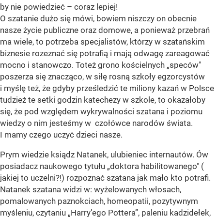
by nie powiedzieć – coraz lepiej!
O szatanie dużo się mówi, bowiem niszczy on obecnie
nasze życie publiczne oraz domowe, a ponieważ przebrań
ma wiele, to potrzeba specjalistów, którzy w szatańskim
biznesie rozeznać się potrafią i mają odwagę zareagować
mocno i stanowczo. Toteż grono kościelnych „speców"
poszerza się znacząco, w siłę rosną szkoły egzorcystów
i myślę też, że gdyby prześledzić te miliony kazań w Polsce
tudzież te setki godzin katechezy w szkole, to okazałoby
się, że pod względem wykrywalności szatana i poziomu
wiedzy o nim jesteśmy w czołówce narodów świata.
I mamy czego uczyć dzieci nasze.
Prym wiedzie ksiądz Natanek, ulubieniec internautów. Ów
posiadacz naukowego tytułu „doktora habilitowanego" (
jakiej to uczelni?!) rozpoznać szatana jak mało kto potrafi.
Natanek szatana widzi w: wyżelowanych włosach,
pomalowanych paznokciach, homeopatii, pozytywnym
myśleniu, czytaniu „Harry’ego Pottera”, paleniu kadzidełek,