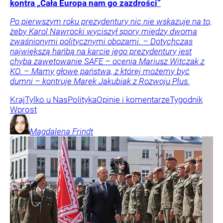
kontra „Cała Europa nam go zazdrości”
Po pierwszym roku prezydentury nic nie wskazuje na to,
żeby Karol Nawrocki wyciszył spory między dwoma
zwaśnionymi politycznymi obozami. – Dotychczas
największą hańbą na karcie jego prezydentury jest
chyba zawetowanie SAFE – ocenia Mariusz Witczak z
KO. – Mamy głowę państwa, z której możemy być
dumni – kontruje Marek Jakubiak z Rozwoju Plus.
Kraj
Tylko u Nas
Polityka
Opinie i komentarze
Tygodnik
Wprost
Magdalena
Frindt