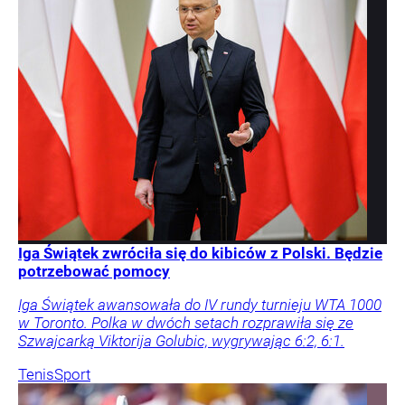
Iga Świątek zwróciła się do kibiców z Polski. Będzie
potrzebować pomocy
Iga Świątek awansowała do IV rundy turnieju WTA 1000
w Toronto. Polka w dwóch setach rozprawiła się ze
Szwajcarką Viktorija Golubic, wygrywając 6:2, 6:1.
Tenis
Sport