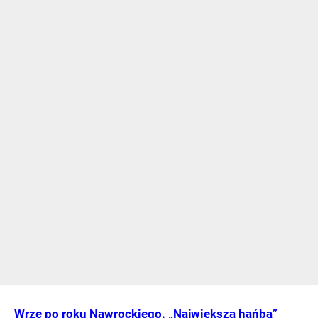
Wrze po roku Nawrockiego. „Największa hańba”