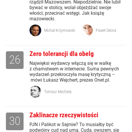
rządził Mazowszem. Niepodzielnie. Nie lubił
bywać w stolicy, wolał objeżdżać swoje
włości, przecinać wstęgi. Jak książę
mazowiecki.
Michał Krzymowski
Paweł Sikora
Zero tolerancji dla obelg
26
Najwięksi wydawcy włączą się w walkę
z chamstwem w internecie. Suma pewnych
wydarzeń przekroczyła masę krytyczną –
mówi Łukasz Wejchert, prezes Onet.pl.
Tomasz Machała
Zaklinacze rzeczywistości
30
PJN i Palikot w Sejmie? To musiałby być
podwójny cud nad urną. Cuda, owszem, się