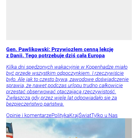
Gen. Pawlikowski: Przywiozłem cenną lekcję
z Danii. Tego potrzebuje dziś cała Europa
Kilka dni spędzonych wakacyjnie w Kopenhadze miało
być przede wszystkim odpoczynkiem. I rzeczywiście
było. Ale jak to często bywa, zawodowe doświadczenie
sprawia, że nawet podczas urlopu trudno całkowicie
przestać obserwować otaczającą rzeczywistość.
Zwłaszcza gdy przez wiele lat odpowiadało się za
bezpieczeństwo państwa.
Opinie i komentarze
Polityka
Kraj
Świat
Tylko u Nas