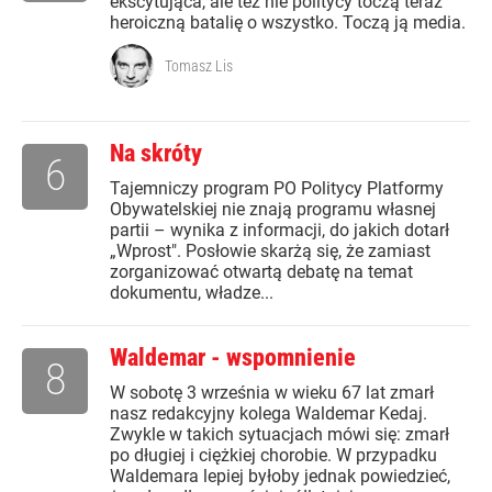
ekscytująca, ale też nie politycy toczą teraz
heroiczną batalię o wszystko. Toczą ją media.
Tomasz Lis
Na skróty
6
Tajemniczy program PO Politycy Platformy
Obywatelskiej nie znają programu własnej
partii – wynika z informacji, do jakich dotarł
„Wprost". Posłowie skarżą się, że zamiast
zorganizować otwartą debatę na temat
dokumentu, władze...
Waldemar - wspomnienie
8
W sobotę 3 września w wieku 67 lat zmarł
nasz redakcyjny kolega Waldemar Kedaj.
Zwykle w takich sytuacjach mówi się: zmarł
po długiej i ciężkiej chorobie. W przypadku
Waldemara lepiej byłoby jednak powiedzieć,