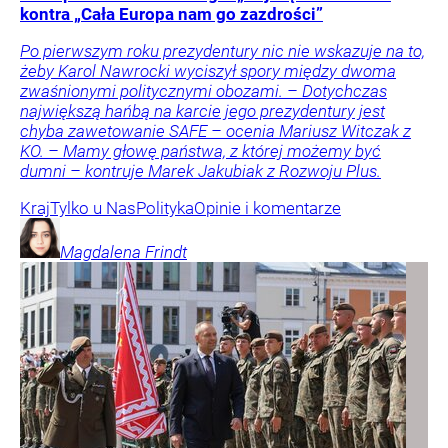
kontra „Cała Europa nam go zazdrości”
Po pierwszym roku prezydentury nic nie wskazuje na to,
żeby Karol Nawrocki wyciszył spory między dwoma
zwaśnionymi politycznymi obozami. – Dotychczas
największą hańbą na karcie jego prezydentury jest
chyba zawetowanie SAFE – ocenia Mariusz Witczak z
KO. – Mamy głowę państwa, z której możemy być
dumni – kontruje Marek Jakubiak z Rozwoju Plus.
Kraj
Tylko u Nas
Polityka
Opinie i komentarze
Magdalena
Frindt