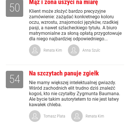
Mąż i żona uszyci na miarę
50
Klient może złożyć bardzo precyzyjne
zamówienie: zażądać konkretnego koloru
oczu, wzrostu, znajomości języków, rzadkiej
pasji, a nawet szlacheckiego tytułu. A biuro
matrymonialne za słoną opłatą przygotowuje
dla niego najbardziej odpowiedniego...
Renata Kim
Anna Szulc
Na szczytach panuje zgiełk
54
Nie mamy większej intelektualnej gwiazdy.
Wśród zachodnich elit trudno dziś znaleźć
kogoś, kto nie czytałby Zygmunta Baumana.
Ale bycie takim autorytetem to nie jest łatwy
kawałek chleba.
Tomasz Plata
Renata Kim