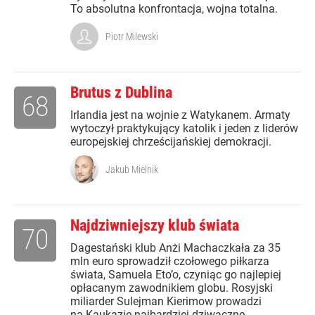
To absolutna konfrontacja, wojna totalna.
Piotr Milewski
Brutus z Dublina
68
Irlandia jest na wojnie z Watykanem. Armaty
wytoczył praktykujący katolik i jeden z liderów
europejskiej chrześcijańskiej demokracji.
Jakub Mielnik
Najdziwniejszy klub świata
70
Dagestański klub Anżi Machaczkała za 35
mln euro sprowadził czołowego piłkarza
świata, Samuela Eto’o, czyniąc go najlepiej
opłacanym zawodnikiem globu. Rosyjski
miliarder Sulejman Kierimow prowadzi
na Kaukazie najbardziej dziwaczne...