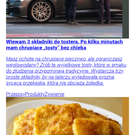
Wlewam 3 składniki do tostera. Po kilku minutach
mam chrupiące „tosty” bez chleba
Masz ochotę na chrupiące pieczywo, ale ograniczasz
węglowodany? Zrób te wyjątkowe tosty, które w smaku
do złudzenia przypominają tradycyjne. Wystarczą trzy
proste składniki, by na talerzu wylądowała pyszna,
sycąca przekąska, która nie obciąża żołądka.
Przepisy
Produkty
Żywienie