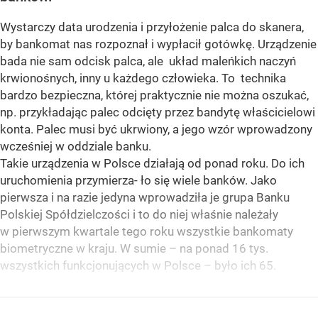
Wystarczy data urodzenia i przyłożenie palca do skanera,
by bankomat nas rozpoznał i wypłacił gotówkę. Urządzenie
bada nie sam odcisk palca, ale układ maleńkich naczyń
krwionośnych, inny u każdego człowieka. To technika
bardzo bezpieczna, której praktycznie nie można oszukać,
np. przykładając palec odcięty przez bandytę właścicielowi
konta. Palec musi być ukrwiony, a jego wzór wprowadzony
wcześniej w oddziale banku.
Takie urządzenia w Polsce działają od ponad roku. Do ich
uruchomienia przymierza- ło się wiele banków. Jako
pierwsza i na razie jedyna wprowadziła je grupa Banku
Polskiej Spółdzielczości i to do niej właśnie należały
w pierwszym kwartale tego roku wszystkie bankomaty
biometryczne w kraju. W sumie – na ponad 16 tys.
wszystkich funkcjonujących w Polsce – było ich 65.