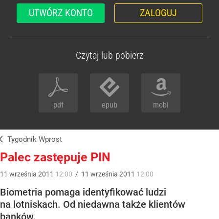
UTWÓRZ KONTO
ZALOGUJ
Czytaj lub pobierz
pdf
epub
mobi
Tygodnik Wprost
Palec zastępuje PIN
11
września
2011
12:00
/
11
września
2011
12:00
Biometria pomaga identyfikować ludzi
na lotniskach. Od niedawna także klientów
banków.