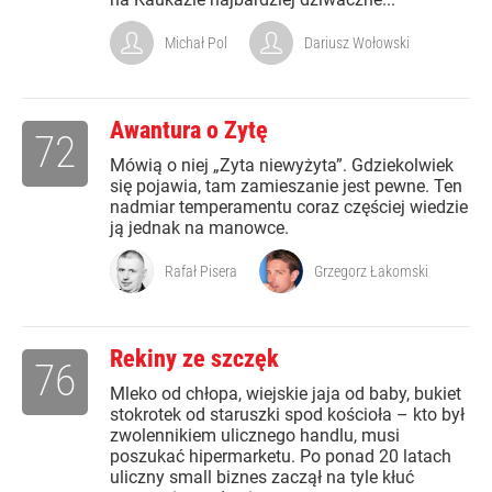
Michał Pol
Dariusz Wołowski
Awantura o Zytę
72
Mówią o niej „Zyta niewyżyta”. Gdziekolwiek
się pojawia, tam zamieszanie jest pewne. Ten
nadmiar temperamentu coraz częściej wiedzie
ją jednak na manowce.
Rafał Pisera
Grzegorz Łakomski
Rekiny ze szczęk
76
Mleko od chłopa, wiejskie jaja od baby, bukiet
stokrotek od staruszki spod kościoła – kto był
zwolennikiem ulicznego handlu, musi
poszukać hipermarketu. Po ponad 20 latach
uliczny small biznes zaczął na tyle kłuć