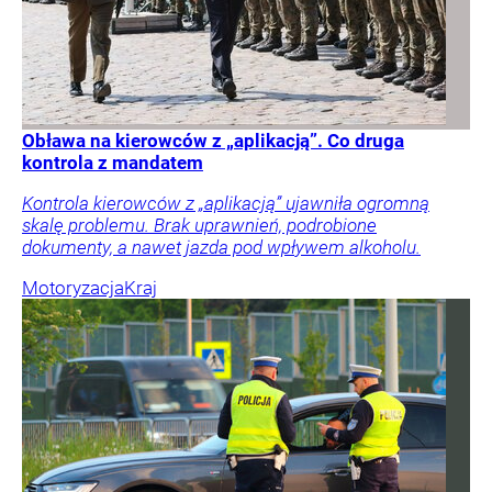
Obława na kierowców z „aplikacją”. Co druga
kontrola z mandatem
Kontrola kierowców z „aplikacją” ujawniła ogromną
skalę problemu. Brak uprawnień, podrobione
dokumenty, a nawet jazda pod wpływem alkoholu.
Motoryzacja
Kraj