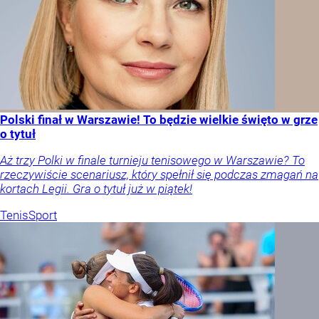
Polski finał w Warszawie! To będzie wielkie święto w grze
o tytuł
Aż trzy Polki w finale turnieju tenisowego w Warszawie? To
rzeczywiście scenariusz, który spełnił się podczas zmagań na
kortach Legii. Gra o tytuł już w piątek!
Tenis
Sport