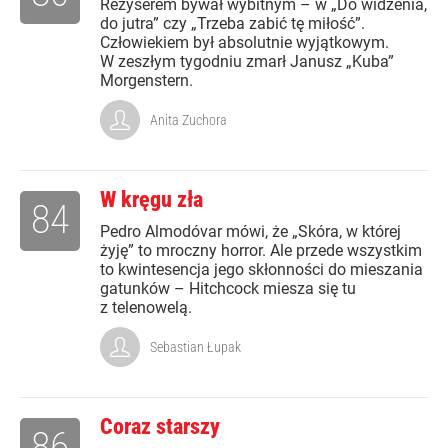
Reżyserem bywał wybitnym – w „Do widzenia,
do jutra” czy „Trzeba zabić tę miłość”.
Człowiekiem był absolutnie wyjątkowym.
W zeszłym tygodniu zmarł Janusz „Kuba”
Morgenstern.
Anita Zuchora
W kręgu zła
84
Pedro Almodóvar mówi, że „Skóra, w której
żyję” to mroczny horror. Ale przede wszystkim
to kwintesencja jego skłonności do mieszania
gatunków – Hitchcock miesza się tu
z telenowelą.
Sebastian Łupak
Coraz starszy
86