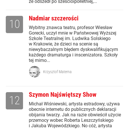
że odszedł po sześcioipółletniej,...
Nadmiar szczerości
10
Wybitny znawca teatru, profesor Wiesław
Gorecki, uczył mnie w Państwowej Wyższej
Szkole Teatralnej im. Ludwika Solskiego
w Krakowie, że dzieci na scenie są
niewybaczalnym błędem dyskwalifikującym
każdego dramaturga i inscenizatora. Szkoły
tej mimo...
Krzysztof Materna
Szymon Najświętszy Show
12
Michał Wiśniewski, artysta estradowy, używa
obecnie internetu do publicznych deklaracji
obijania twarzy. Jak na razie obwieścił użycie
przemocy wobec Roberta Leszczyńskiego
i Jakuba Wojewódzkiego. No cóż, artysta