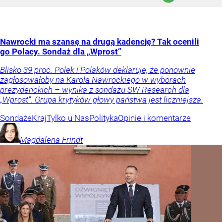
Nawrocki ma szansę na drugą kadencję? Tak ocenili
go Polacy. Sondaż dla „Wprost”
Blisko 39 proc. Polek i Polaków deklaruje, że ponownie
zagłosowałoby na Karola Nawrockiego w wyborach
prezydenckich – wynika z sondażu SW Research dla
„Wprost”. Grupa krytyków głowy państwa jest liczniejsza.
Sondaże
Kraj
Tylko u Nas
Polityka
Opinie i komentarze
Magdalena
Frindt