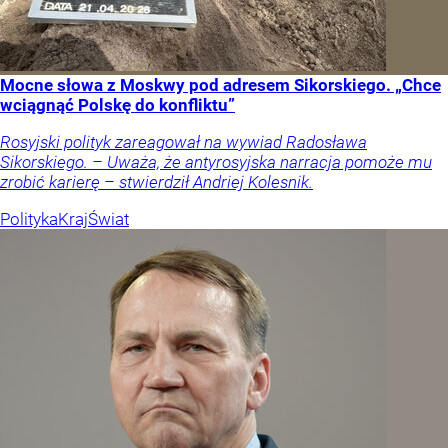
Mocne słowa z Moskwy pod adresem Sikorskiego. „Chce
wciągnąć Polskę do konfliktu”
Rosyjski polityk zareagował na wywiad Radosława
Sikorskiego. – Uważa, że antyrosyjska narracja pomoże mu
zrobić karierę – stwierdził Andriej Kolesnik.
Polityka
Kraj
Świat