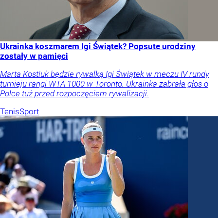
Ukrainka koszmarem Igi Świątek? Popsute urodziny
zostały w pamięci
Marta Kostiuk będzie rywalką Igi Świątek w meczu IV rundy
turnieju rangi WTA 1000 w Toronto. Ukrainka zabrała głos o
Polce tuż przed rozpoczęciem rywalizacji.
Tenis
Sport