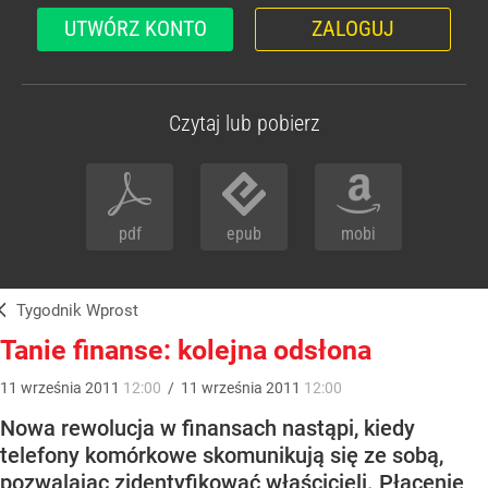
UTWÓRZ KONTO
ZALOGUJ
Czytaj lub pobierz
pdf
epub
mobi
Tygodnik Wprost
Tanie finanse: kolejna odsłona
11
września
2011
12:00
/
11
września
2011
12:00
Nowa rewolucja w finansach nastąpi, kiedy
telefony komórkowe skomunikują się ze sobą,
pozwalając zidentyfikować właścicieli. Płacenie