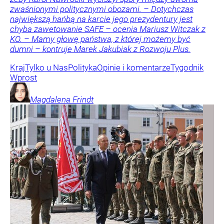
zwaśnionymi politycznymi obozami. – Dotychczas
największą hańbą na karcie jego prezydentury jest
chyba zawetowanie SAFE – ocenia Mariusz Witczak z
KO. – Mamy głowę państwa, z której możemy być
dumni – kontruje Marek Jakubiak z Rozwoju Plus.
Kraj
Tylko u Nas
Polityka
Opinie i komentarze
Tygodnik
Wprost
Magdalena
Frindt