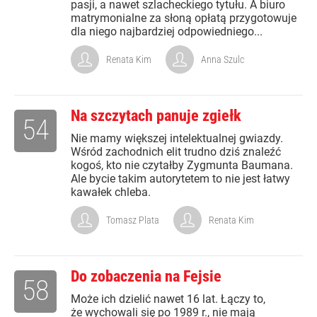
pasji, a nawet szlacheckiego tytułu. A biuro
matrymonialne za słoną opłatą przygotowuje
dla niego najbardziej odpowiedniego...
Renata Kim
Anna Szulc
Na szczytach panuje zgiełk
54
Nie mamy większej intelektualnej gwiazdy.
Wśród zachodnich elit trudno dziś znaleźć
kogoś, kto nie czytałby Zygmunta Baumana.
Ale bycie takim autorytetem to nie jest łatwy
kawałek chleba.
Tomasz Plata
Renata Kim
Do zobaczenia na Fejsie
58
Może ich dzielić nawet 16 lat. Łączy to,
że wychowali się po 1989 r., nie mają