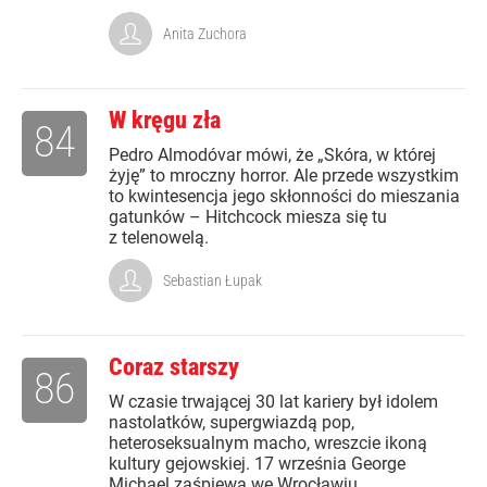
Anita Zuchora
W kręgu zła
84
Pedro Almodóvar mówi, że „Skóra, w której
żyję” to mroczny horror. Ale przede wszystkim
to kwintesencja jego skłonności do mieszania
gatunków – Hitchcock miesza się tu
z telenowelą.
Sebastian Łupak
Coraz starszy
86
W czasie trwającej 30 lat kariery był idolem
nastolatków, supergwiazdą pop,
heteroseksualnym macho, wreszcie ikoną
kultury gejowskiej. 17 września George
Michael zaśpiewa we Wrocławiu.