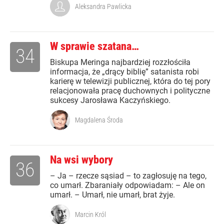
Aleksandra Pawlicka
W sprawie szatana…
34
Biskupa Meringa najbardziej rozzłościła
informacja, że „drący biblię” satanista robi
karierę w telewizji publicznej, która do tej pory
relacjonowała pracę duchownych i polityczne
sukcesy Jarosława Kaczyńskiego.
Magdalena Środa
Na wsi wybory
36
– Ja – rzecze sąsiad – to zagłosuję na tego,
co umarł. Zbaraniały odpowiadam: – Ale on
umarł. – Umarł, nie umarł, brat żyje.
Marcin Król