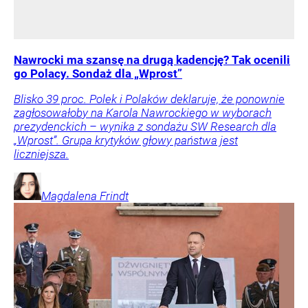
Nawrocki ma szansę na drugą kadencję? Tak ocenili
go Polacy. Sondaż dla „Wprost”
Blisko 39 proc. Polek i Polaków deklaruje, że ponownie
zagłosowałoby na Karola Nawrockiego w wyborach
prezydenckich – wynika z sondażu SW Research dla
„Wprost”. Grupa krytyków głowy państwa jest
liczniejsza.
Magdalena
Frindt