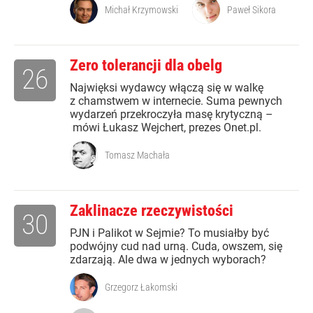
Michał Krzymowski
Paweł Sikora
Zero tolerancji dla obelg
26
Najwięksi wydawcy włączą się w walkę
z chamstwem w internecie. Suma pewnych
wydarzeń przekroczyła masę krytyczną –
mówi Łukasz Wejchert, prezes Onet.pl.
Tomasz Machała
Zaklinacze rzeczywistości
30
PJN i Palikot w Sejmie? To musiałby być
podwójny cud nad urną. Cuda, owszem, się
zdarzają. Ale dwa w jednych wyborach?
Grzegorz Łakomski