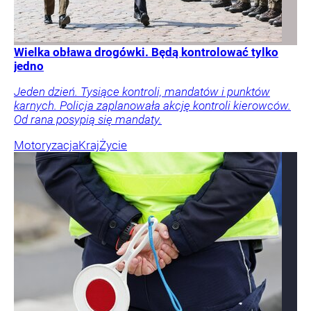
Wielka obława drogówki. Będą kontrolować tylko
jedno
Jeden dzień. Tysiące kontroli, mandatów i punktów
karnych. Policja zaplanowała akcję kontroli kierowców.
Od rana posypią się mandaty.
Motoryzacja
Kraj
Życie