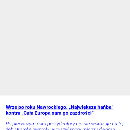
Wrze po roku Nawrockiego. „Największa hańba”
kontra „Cała Europa nam go zazdrości”
Po pierwszym roku prezydentury nic nie wskazuje na to,
żeby Karol Nawrocki wyciszył spory między dwoma