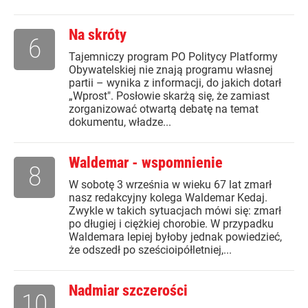
Na skróty
6
Tajemniczy program PO Politycy Platformy
Obywatelskiej nie znają programu własnej
partii – wynika z informacji, do jakich dotarł
„Wprost". Posłowie skarżą się, że zamiast
zorganizować otwartą debatę na temat
dokumentu, władze...
Waldemar - wspomnienie
8
W sobotę 3 września w wieku 67 lat zmarł
nasz redakcyjny kolega Waldemar Kedaj.
Zwykle w takich sytuacjach mówi się: zmarł
po długiej i ciężkiej chorobie. W przypadku
Waldemara lepiej byłoby jednak powiedzieć,
że odszedł po sześcioipółletniej,...
Nadmiar szczerości
10