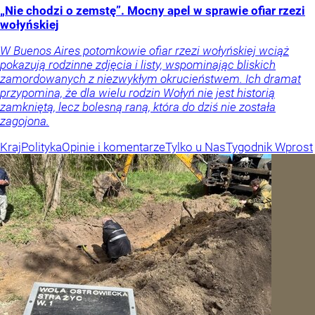
„Nie chodzi o zemstę”. Mocny apel w sprawie ofiar rzezi
wołyńskiej
W Buenos Aires potomkowie ofiar rzezi wołyńskiej wciąż
pokazują rodzinne zdjęcia i listy, wspominając bliskich
zamordowanych z niezwykłym okrucieństwem. Ich dramat
przypomina, że dla wielu rodzin Wołyń nie jest historią
zamkniętą, lecz bolesną raną, która do dziś nie została
zagojona.
Kraj
Polityka
Opinie i komentarze
Tylko u Nas
Tygodnik Wprost