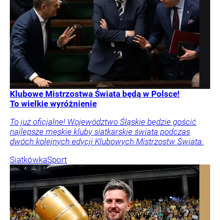
Klubowe Mistrzostwa Świata będą w Polsce!
To wielkie wyróżnienie
To już oficjalne! Województwo Śląskie będzie gościć
najlepsze męskie kluby siatkarskie świata podczas
dwóch kolejnych edycji Klubowych Mistrzostw Świata.
Siatkówka
Sport