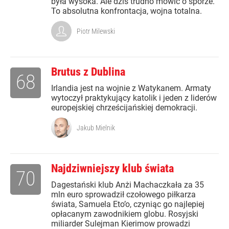
była wysoka. Ale dziś trudno mówić o sporze.
To absolutna konfrontacja, wojna totalna.
Piotr Milewski
Brutus z Dublina
68
Irlandia jest na wojnie z Watykanem. Armaty
wytoczył praktykujący katolik i jeden z liderów
europejskiej chrześcijańskiej demokracji.
Jakub Mielnik
Najdziwniejszy klub świata
70
Dagestański klub Anżi Machaczkała za 35
mln euro sprowadził czołowego piłkarza
świata, Samuela Eto’o, czyniąc go najlepiej
opłacanym zawodnikiem globu. Rosyjski
miliarder Sulejman Kierimow prowadzi