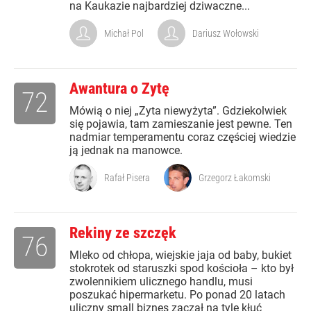
na Kaukazie najbardziej dziwaczne...
Michał Pol
Dariusz Wołowski
Awantura o Zytę
72
Mówią o niej „Zyta niewyżyta”. Gdziekolwiek
się pojawia, tam zamieszanie jest pewne. Ten
nadmiar temperamentu coraz częściej wiedzie
ją jednak na manowce.
Rafał Pisera
Grzegorz Łakomski
Rekiny ze szczęk
76
Mleko od chłopa, wiejskie jaja od baby, bukiet
stokrotek od staruszki spod kościoła – kto był
zwolennikiem ulicznego handlu, musi
poszukać hipermarketu. Po ponad 20 latach
uliczny small biznes zaczął na tyle kłuć