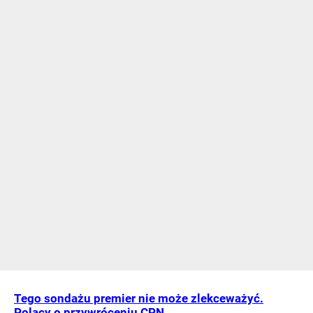
Tego sondażu premier nie może zlekceważyć.
Polacy o przywróceniu CPN