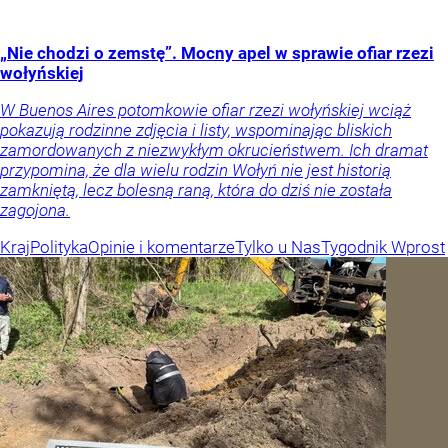
„Nie chodzi o zemstę”. Mocny apel w sprawie ofiar rzezi
wołyńskiej
W Buenos Aires potomkowie ofiar rzezi wołyńskiej wciąż
pokazują rodzinne zdjęcia i listy, wspominając bliskich
zamordowanych z niezwykłym okrucieństwem. Ich dramat
przypomina, że dla wielu rodzin Wołyń nie jest historią
zamkniętą, lecz bolesną raną, która do dziś nie została
zagojona.
Kraj
Polityka
Opinie i komentarze
Tylko u Nas
Tygodnik Wprost