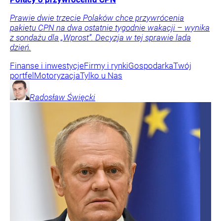
Prawie dwie trzecie Polaków chce przywrócenia
pakietu CPN na dwa ostatnie tygodnie wakacji – wynika
z sondażu dla „Wprost”. Decyzja w tej sprawie lada
dzień.
Finanse i inwestycje
Firmy i rynki
Gospodarka
Twój
portfel
Motoryzacja
Tylko u Nas
Radosław
Święcki