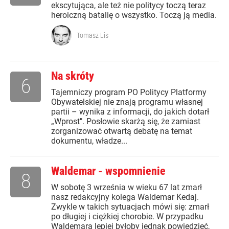
ekscytująca, ale też nie politycy toczą teraz
heroiczną batalię o wszystko. Toczą ją media.
Tomasz Lis
Na skróty
6
Tajemniczy program PO Politycy Platformy
Obywatelskiej nie znają programu własnej
partii – wynika z informacji, do jakich dotarł
„Wprost". Posłowie skarżą się, że zamiast
zorganizować otwartą debatę na temat
dokumentu, władze...
Waldemar - wspomnienie
8
W sobotę 3 września w wieku 67 lat zmarł
nasz redakcyjny kolega Waldemar Kedaj.
Zwykle w takich sytuacjach mówi się: zmarł
po długiej i ciężkiej chorobie. W przypadku
Waldemara lepiej byłoby jednak powiedzieć,