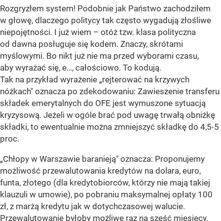
Rozgryzłem system! Podobnie jak Państwo zachodziłem
w głowę, dlaczego politycy tak często wygadują złośliwe
niepojętności. I już wiem – otóż tzw. klasa polityczna
od dawna posługuje się kodem. Znaczy, skrótami
myślowymi. Bo nikt już nie ma przed wyborami czasu,
aby wyrażać się, e…, całościowo. To kodują.
Tak na przykład wyrażenie „rejterować na krzywych
nóżkach" oznacza po zdekodowaniu: Zawieszenie transferu
składek emerytalnych do OFE jest wymuszone sytuacją
kryzysową. Jeżeli w ogóle brać pod uwagę trwałą obniżkę
składki, to ewentualnie można zmniejszyć składkę do 4,5-5
proc.
„Chłopy w Warszawie baranieją" oznacza: Proponujemy
możliwość przewalutowania kredytów na dolara, euro,
funta, złotego (dla kredytobiorców, którzy nie mają takiej
klauzuli w umowie), po pobraniu maksymalnej opłaty 100
zł, z marżą kredytu jak w dotychczasowej walucie.
Przewalutowanie byłoby możliwe raz na sześć miesięcy,