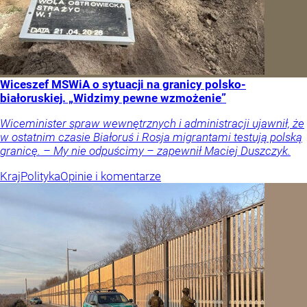
Wiceszef MSWiA o sytuacji na granicy polsko-
białoruskiej. „Widzimy pewne wzmożenie”
Wiceminister spraw wewnętrznych i administracji ujawnił, że
w ostatnim czasie Białoruś i Rosja migrantami testują polską
granicę. – My nie odpuścimy – zapewnił Maciej Duszczyk.
Kraj
Polityka
Opinie i komentarze