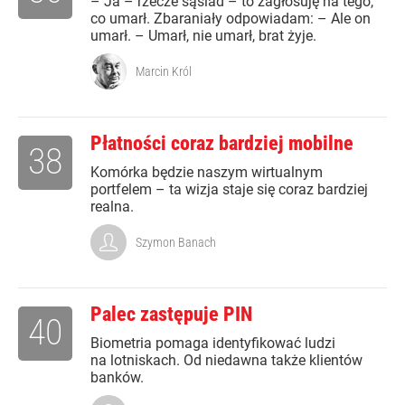
– Ja – rzecze sąsiad – to zagłosuję na tego,
co umarł. Zbaraniały odpowiadam: – Ale on
umarł. – Umarł, nie umarł, brat żyje.
Marcin Król
Płatności coraz bardziej mobilne
38
Komórka będzie naszym wirtualnym
portfelem – ta wizja staje się coraz bardziej
realna.
Szymon Banach
Palec zastępuje PIN
40
Biometria pomaga identyfikować ludzi
na lotniskach. Od niedawna także klientów
banków.