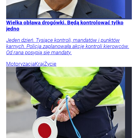
Wielka obława drogówki. Będą kontrolować tylko
jedno
Jeden dzień. Tysiące kontroli, mandatów i punktów
karnych. Policja zaplanowała akcję kontroli kierowców.
Od rana posypią się mandaty.
Motoryzacja
Kraj
Życie