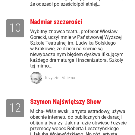
że odszedł po sześcioipółletniej,...
Nadmiar szczerości
10
Wybitny znawca teatru, profesor Wiesław
Gorecki, uczył mnie w Państwowej Wyższej
Szkole Teatralnej im. Ludwika Solskiego
w Krakowie, że dzieci na scenie są
niewybaczalnym błędem dyskwalifikującym
każdego dramaturga i inscenizatora. Szkoły
tej mimo...
Krzysztof Materna
Szymon Najświętszy Show
12
Michał Wiśniewski, artysta estradowy, używa
obecnie internetu do publicznych deklaracji
obijania twarzy. Jak na razie obwieścił użycie
przemocy wobec Roberta Leszczyńskiego
i Jakuba Wojewódzkiego. No cóż, artysta