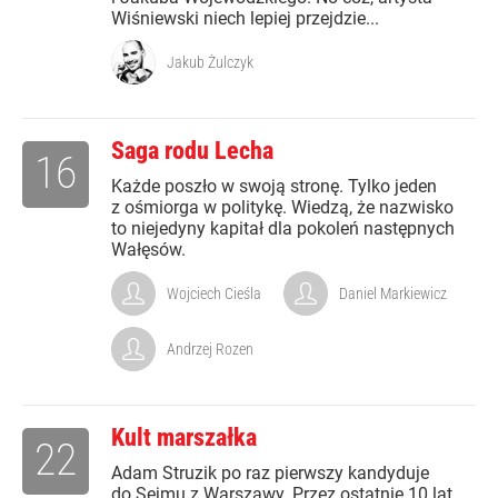
Wiśniewski niech lepiej przejdzie...
Jakub Żulczyk
Saga rodu Lecha
16
Każde poszło w swoją stronę. Tylko jeden
z ośmiorga w politykę. Wiedzą, że nazwisko
to niejedyny kapitał dla pokoleń następnych
Wałęsów.
Wojciech Cieśla
Daniel Markiewicz
Andrzej Rozen
Kult marszałka
22
Adam Struzik po raz pierwszy kandyduje
do Sejmu z Warszawy. Przez ostatnie 10 lat