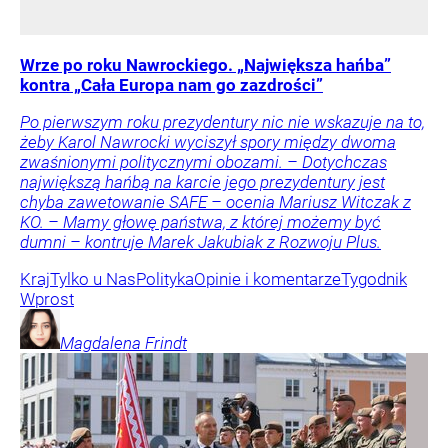
Wrze po roku Nawrockiego. „Największa hańba”
kontra „Cała Europa nam go zazdrości”
Po pierwszym roku prezydentury nic nie wskazuje na to,
żeby Karol Nawrocki wyciszył spory między dwoma
zwaśnionymi politycznymi obozami. – Dotychczas
największą hańbą na karcie jego prezydentury jest
chyba zawetowanie SAFE – ocenia Mariusz Witczak z
KO. – Mamy głowę państwa, z której możemy być
dumni – kontruje Marek Jakubiak z Rozwoju Plus.
Kraj
Tylko u Nas
Polityka
Opinie i komentarze
Tygodnik
Wprost
Magdalena
Frindt