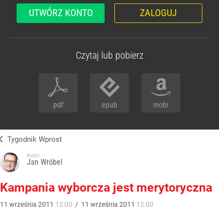
UTWÓRZ KONTO
ZALOGUJ
Czytaj lub pobierz
pdf
epub
mobi
Tygodnik Wprost
Autor:
Jan Wróbel
Kampania wyborcza jest merytoryczna
11
września
2011
12:00
/
11
września
2011
12:00