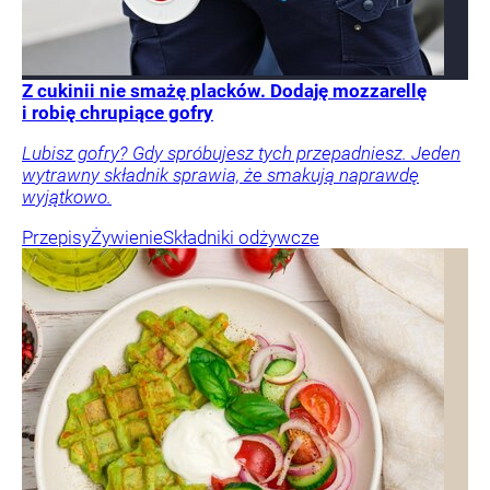
Z cukinii nie smażę placków. Dodaję mozzarellę
i robię chrupiące gofry
Lubisz gofry? Gdy spróbujesz tych przepadniesz. Jeden
wytrawny składnik sprawia, że smakują naprawdę
wyjątkowo.
Przepisy
Żywienie
Składniki odżywcze