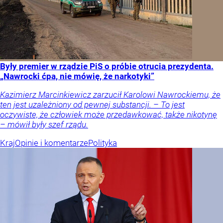
Były premier w rządzie PiS o próbie otrucia prezydenta.
„Nawrocki ćpa, nie mówię, że narkotyki”
Kazimierz Marcinkiewicz zarzucił Karolowi Nawrockiemu, że
ten jest uzależniony od pewnej substancji. – To jest
oczywiste, że człowiek może przedawkować, także nikotynę
– mówił były szef rządu.
Kraj
Opinie i komentarze
Polityka