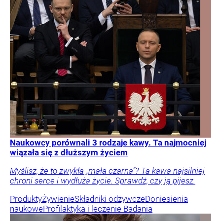
Naukowcy porównali 3 rodzaje kawy. Ta najmocniej
wiązała się z dłuższym życiem
Myślisz, że to zwykła „mała czarna”? Ta kawa najsilniej
chroni serce i wydłuża życie. Sprawdź, czy ją pijesz.
Produkty
Żywienie
Składniki odżywcze
Doniesienia
naukowe
Profilaktyka i leczenie
Badania