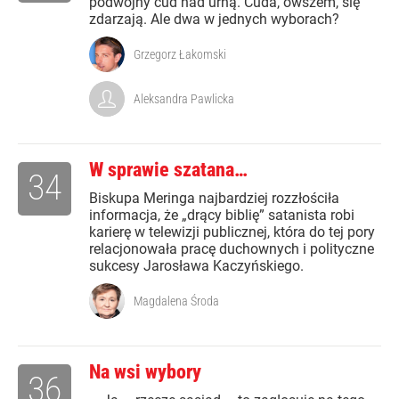
podwójny cud nad urną. Cuda, owszem, się
zdarzają. Ale dwa w jednych wyborach?
Grzegorz Łakomski
Aleksandra Pawlicka
W sprawie szatana…
34
Biskupa Meringa najbardziej rozzłościła
informacja, że „drący biblię” satanista robi
karierę w telewizji publicznej, która do tej pory
relacjonowała pracę duchownych i polityczne
sukcesy Jarosława Kaczyńskiego.
Magdalena Środa
Na wsi wybory
36