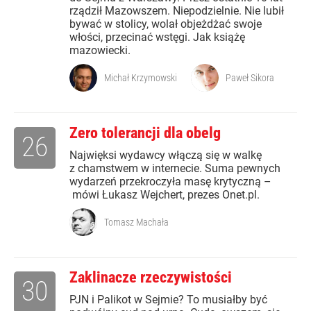
rządził Mazowszem. Niepodzielnie. Nie lubił
bywać w stolicy, wolał objeżdżać swoje
włości, przecinać wstęgi. Jak książę
mazowiecki.
Michał Krzymowski
Paweł Sikora
Zero tolerancji dla obelg
26
Najwięksi wydawcy włączą się w walkę
z chamstwem w internecie. Suma pewnych
wydarzeń przekroczyła masę krytyczną –
mówi Łukasz Wejchert, prezes Onet.pl.
Tomasz Machała
Zaklinacze rzeczywistości
30
PJN i Palikot w Sejmie? To musiałby być