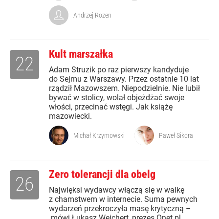
Andrzej Rozen
Kult marszałka
22
Adam Struzik po raz pierwszy kandyduje
do Sejmu z Warszawy. Przez ostatnie 10 lat
rządził Mazowszem. Niepodzielnie. Nie lubił
bywać w stolicy, wolał objeżdżać swoje
włości, przecinać wstęgi. Jak książę
mazowiecki.
Michał Krzymowski
Paweł Sikora
Zero tolerancji dla obelg
26
Najwięksi wydawcy włączą się w walkę
z chamstwem w internecie. Suma pewnych
wydarzeń przekroczyła masę krytyczną –
mówi Łukasz Wejchert, prezes Onet.pl.