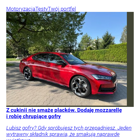
Motoryzacja
Testy
Twój portfel
Z cukinii nie smażę placków. Dodaję mozzarellę
i robię chrupiące gofry
Lubisz gofry? Gdy spróbujesz tych przepadniesz. Jeden
wytrawny składnik sprawia, że smakują naprawdę