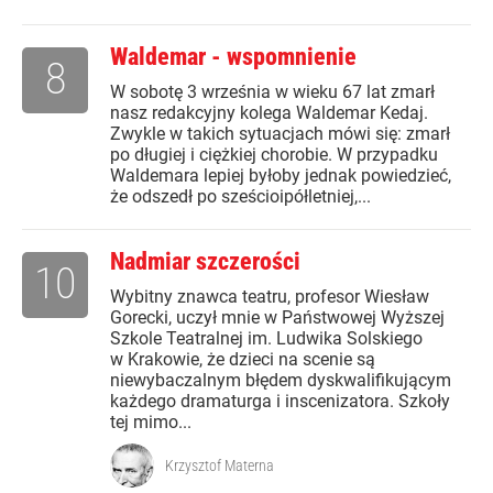
Waldemar - wspomnienie
8
W sobotę 3 września w wieku 67 lat zmarł
nasz redakcyjny kolega Waldemar Kedaj.
Zwykle w takich sytuacjach mówi się: zmarł
po długiej i ciężkiej chorobie. W przypadku
Waldemara lepiej byłoby jednak powiedzieć,
że odszedł po sześcioipółletniej,...
Nadmiar szczerości
10
Wybitny znawca teatru, profesor Wiesław
Gorecki, uczył mnie w Państwowej Wyższej
Szkole Teatralnej im. Ludwika Solskiego
w Krakowie, że dzieci na scenie są
niewybaczalnym błędem dyskwalifikującym
każdego dramaturga i inscenizatora. Szkoły
tej mimo...
Krzysztof Materna