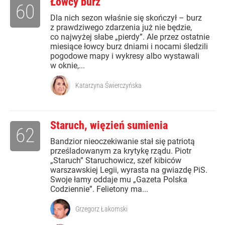
Łowcy burz
60
Dla nich sezon właśnie się skończył – burz
z prawdziwego zdarzenia już nie będzie,
co najwyżej słabe „pierdy”. Ale przez ostatnie
miesiące łowcy burz dniami i nocami śledzili
pogodowe mapy i wykresy albo wystawali
w oknie,...
Katarzyna Świerczyńska
Staruch, więzień sumienia
62
Bandzior nieoczekiwanie stał się patriotą
prześladowanym za krytykę rządu. Piotr
„Staruch” Staruchowicz, szef kibiców
warszawskiej Legii, wyrasta na gwiazdę PiS.
Swoje łamy oddaje mu „Gazeta Polska
Codziennie”. Felietony ma...
Grzegorz Łakomski