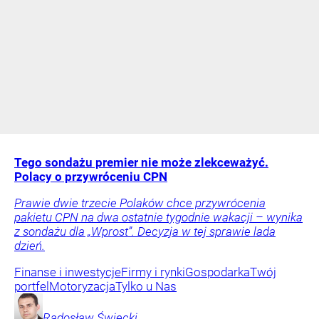
Tego sondażu premier nie może zlekceważyć.
Polacy o przywróceniu CPN
Prawie dwie trzecie Polaków chce przywrócenia
pakietu CPN na dwa ostatnie tygodnie wakacji – wynika
z sondażu dla „Wprost”. Decyzja w tej sprawie lada
dzień.
Finanse i inwestycje
Firmy i rynki
Gospodarka
Twój
portfel
Motoryzacja
Tylko u Nas
Radosław
Święcki