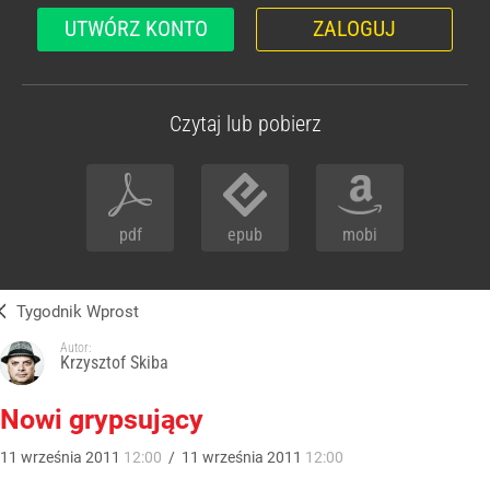
UTWÓRZ KONTO
ZALOGUJ
Czytaj lub pobierz
pdf
epub
mobi
Tygodnik Wprost
Autor:
Krzysztof Skiba
Nowi grypsujący
11
września
2011
12:00
/
11
września
2011
12:00