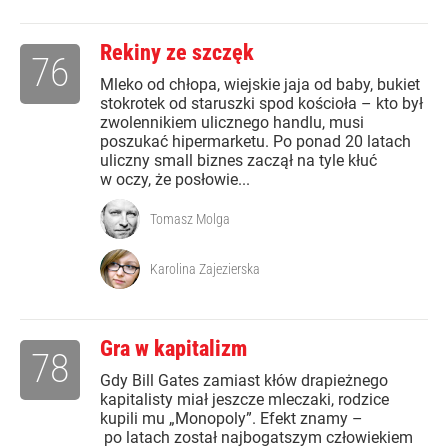
Rekiny ze szczęk
76
Mleko od chłopa, wiejskie jaja od baby, bukiet
stokrotek od staruszki spod kościoła – kto był
zwolennikiem ulicznego handlu, musi
poszukać hipermarketu. Po ponad 20 latach
uliczny small biznes zaczął na tyle kłuć
w oczy, że posłowie...
Tomasz Molga
Karolina Zajezierska
Gra w kapitalizm
78
Gdy Bill Gates zamiast kłów drapieżnego
kapitalisty miał jeszcze mleczaki, rodzice
kupili mu „Monopoly”. Efekt znamy –
po latach został najbogatszym człowiekiem