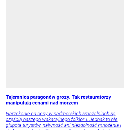
Tajemnica paragonów grozy. Tak restauratorzy
manipulują cenami nad morzem
Narzekanie na ceny w nadmorskich smażalniach są
częścią naszego wakacyjnego folkloru. Jednak to nie
głupota turystów, naiwność ani niezdolność mnożenia i