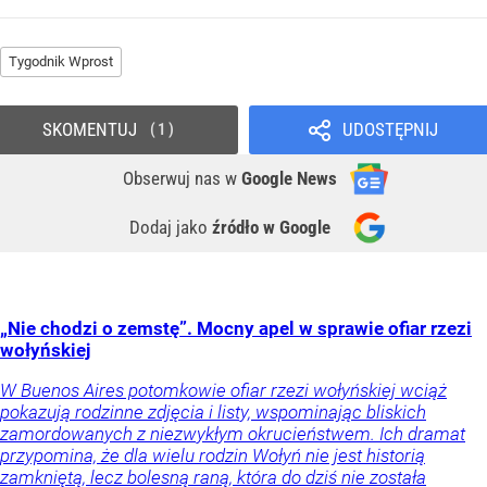
Tygodnik Wprost
SKOMENTUJ
UDOSTĘPNIJ
1
Obserwuj nas
w
Google News
Dodaj jako
źródło w Google
„Nie chodzi o zemstę”. Mocny apel w sprawie ofiar rzezi
wołyńskiej
W Buenos Aires potomkowie ofiar rzezi wołyńskiej wciąż
pokazują rodzinne zdjęcia i listy, wspominając bliskich
zamordowanych z niezwykłym okrucieństwem. Ich dramat
przypomina, że dla wielu rodzin Wołyń nie jest historią
zamkniętą, lecz bolesną raną, która do dziś nie została