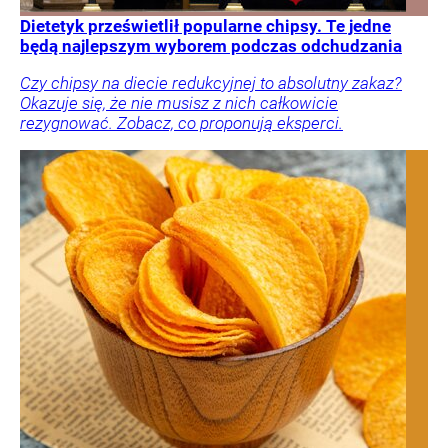
Dietetyk prześwietlił popularne chipsy. Te jedne
będą najlepszym wyborem podczas odchudzania
Czy chipsy na diecie redukcyjnej to absolutny zakaz?
Okazuje się, że nie musisz z nich całkowicie
rezygnować. Zobacz, co proponują eksperci.