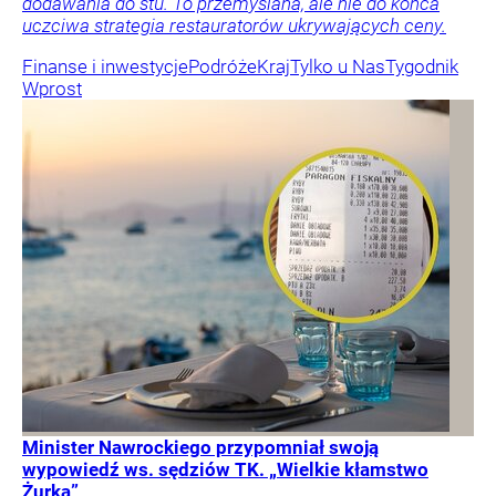
dodawania do stu. To przemyślana, ale nie do końca
uczciwa strategia restauratorów ukrywających ceny.
Finanse i inwestycje
Podróże
Kraj
Tylko u Nas
Tygodnik
Wprost
Minister Nawrockiego przypomniał swoją
wypowiedź ws. sędziów TK. „Wielkie kłamstwo
Żurka”