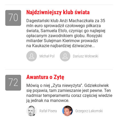
Najdziwniejszy klub świata
70
Dagestański klub Anżi Machaczkała za 35
mln euro sprowadził czołowego piłkarza
świata, Samuela Eto’o, czyniąc go najlepiej
opłacanym zawodnikiem globu. Rosyjski
miliarder Sulejman Kierimow prowadzi
na Kaukazie najbardziej dziwaczne...
Michał Pol
Dariusz Wołowski
Awantura o Zytę
72
Mówią o niej „Zyta niewyżyta”. Gdziekolwiek
się pojawia, tam zamieszanie jest pewne. Ten
nadmiar temperamentu coraz częściej wiedzie
ją jednak na manowce.
Rafał Pisera
Grzegorz Łakomski