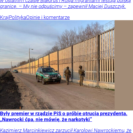
w ostatnim czasie Białoruś i Rosja migrantami testują polską
granicę. – My nie odpuścimy – zapewnił Maciej Duszczyk.
Kraj
Polityka
Opinie i komentarze
Były premier w rządzie PiS o próbie otrucia prezydenta.
„Nawrocki ćpa, nie mówię, że narkotyki”
Kazimierz Marcinkiewicz zarzucił Karolowi Nawrockiemu, że