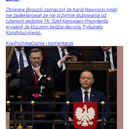
Zbigniew Bogucki zaznaczył, że Karol Nawrocki nigdy
nie zadeklarował, że nie przyjmie ślubowania od
czterech sędziów TK. Szef Kancelarii Prezydenta
wyjaśnił, że kluczem będzie decyzja Trybunału
Konstytucyjnego.
Kraj
Polityka
Opinie i komentarze