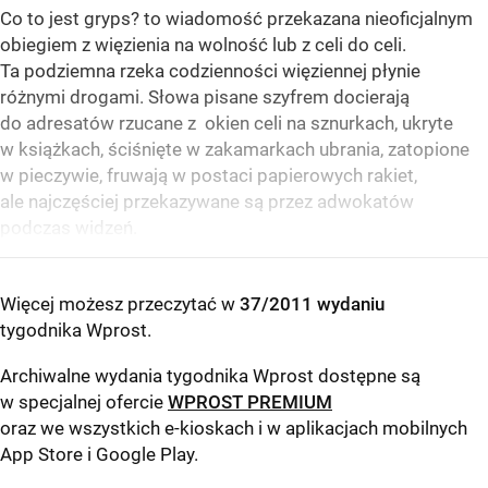
Co to jest gryps? to wiadomość przekazana nieoficjalnym
obiegiem z więzienia na wolność lub z celi do celi.
Ta podziemna rzeka codzienności więziennej płynie
różnymi drogami. Słowa pisane szyfrem docierają
do adresatów rzucane z okien celi na sznurkach, ukryte
w książkach, ściśnięte w zakamarkach ubrania, zatopione
w pieczywie, fruwają w postaci papierowych rakiet,
ale najczęściej przekazywane są przez adwokatów
podczas widzeń.
Więcej możesz przeczytać w
37/2011 wydaniu
tygodnika Wprost
.
Archiwalne wydania tygodnika Wprost dostępne są
w specjalnej ofercie
WPROST PREMIUM
oraz we wszystkich e-kioskach i w aplikacjach mobilnych
App Store
i
Google Play
.