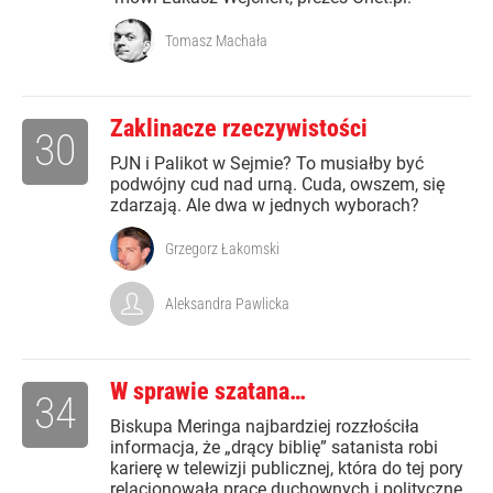
Tomasz Machała
Zaklinacze rzeczywistości
30
PJN i Palikot w Sejmie? To musiałby być
podwójny cud nad urną. Cuda, owszem, się
zdarzają. Ale dwa w jednych wyborach?
Grzegorz Łakomski
Aleksandra Pawlicka
W sprawie szatana…
34
Biskupa Meringa najbardziej rozzłościła
informacja, że „drący biblię” satanista robi
karierę w telewizji publicznej, która do tej pory
relacjonowała pracę duchownych i polityczne