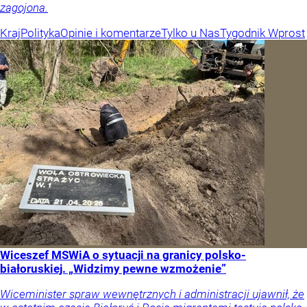
zagojona.
Kraj
Polityka
Opinie i komentarze
Tylko u Nas
Tygodnik Wprost
Wiceszef MSWiA o sytuacji na granicy polsko-
białoruskiej. „Widzimy pewne wzmożenie”
Wiceminister spraw wewnętrznych i administracji ujawnił, że