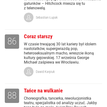
gatunków – Hitchcock miesza się tu
z telenowelą.
Sebastian Łupak
Coraz starszy
86
W czasie trwającej 30 lat kariery był idolem
nastolatków, supergwiazdą pop,
heteroseksualnym macho, wreszcie ikoną
kultury gejowskiej. 17 września George
Michael zaśpiewa we Wrocławiu.
Dawid Karpiuk
Tańce na wulkanie
88
Choreografka, tancerka, rewolucjonistka
teatru, specjalistka od analizy uczuć. Jakby