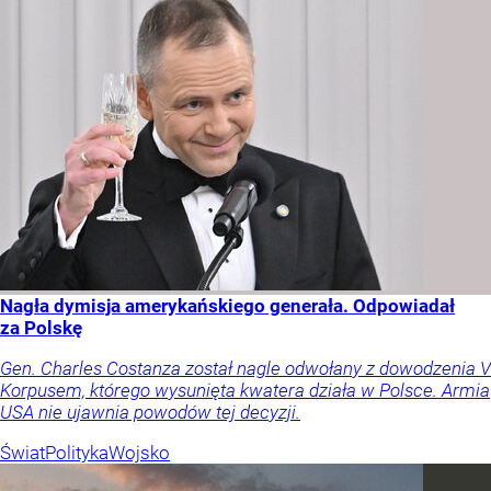
Nagła dymisja amerykańskiego generała. Odpowiadał
za Polskę
Gen. Charles Costanza został nagle odwołany z dowodzenia V
Korpusem, którego wysunięta kwatera działa w Polsce. Armia
USA nie ujawnia powodów tej decyzji.
Świat
Polityka
Wojsko