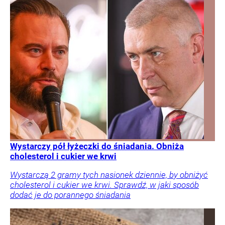
Wystarczy pół łyżeczki do śniadania. Obniża
cholesterol i cukier we krwi
Wystarczą 2 gramy tych nasionek dziennie, by obniżyć
cholesterol i cukier we krwi. Sprawdź, w jaki sposób
dodać je do porannego śniadania