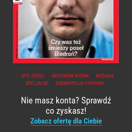
SPIS TREŚCI
ARCHIWUM WYDAŃ
WYDANIA
SPECJALNE
SUBSKRYPCJA CYFROWA
Nie masz konta? Sprawdź
co zyskasz!
Zobacz ofertę dla Ciebie