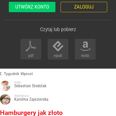
UTWÓRZ KONTO
ZALOGUJ
Czytaj lub pobierz
pdf
epub
mobi
Tygodnik Wprost
Autor:
Sebastian Stodolak
Współpraca:
Karolina Zajezierska
Hamburgery jak złoto