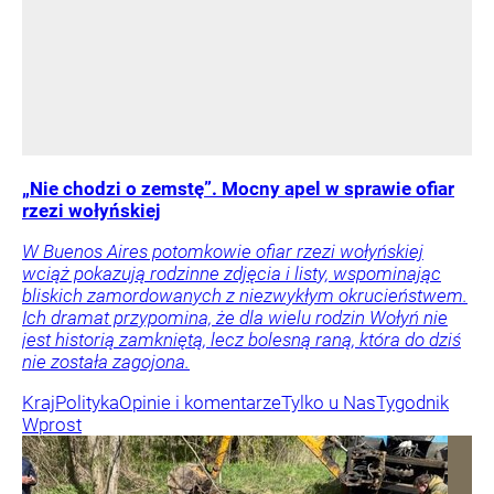
„Nie chodzi o zemstę”. Mocny apel w sprawie ofiar
rzezi wołyńskiej
W Buenos Aires potomkowie ofiar rzezi wołyńskiej
wciąż pokazują rodzinne zdjęcia i listy, wspominając
bliskich zamordowanych z niezwykłym okrucieństwem.
Ich dramat przypomina, że dla wielu rodzin Wołyń nie
jest historią zamkniętą, lecz bolesną raną, która do dziś
nie została zagojona.
Kraj
Polityka
Opinie i komentarze
Tylko u Nas
Tygodnik
Wprost