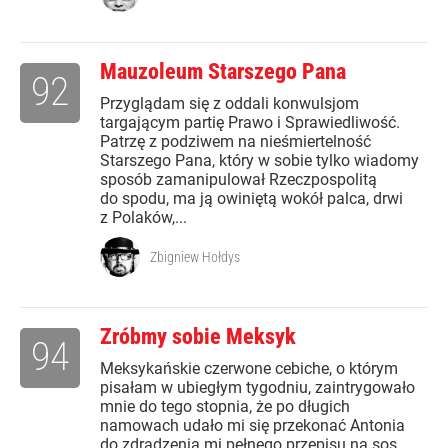
Mauzoleum Starszego Pana
92
Przyglądam się z oddali konwulsjom
targającym partię Prawo i Sprawiedliwość.
Patrzę z podziwem na nieśmiertelność
Starszego Pana, który w sobie tylko wiadomy
sposób zamanipulował Rzeczpospolitą
do spodu, ma ją owiniętą wokół palca, drwi
z Polaków,...
Zbigniew Hołdys
Zróbmy sobie Meksyk
94
Meksykańskie czerwone cebiche, o którym
pisałam w ubiegłym tygodniu, zaintrygowało
mnie do tego stopnia, że po długich
namowach udało mi się przekonać Antonia
do zdradzenia mi pełnego przepisu na sos