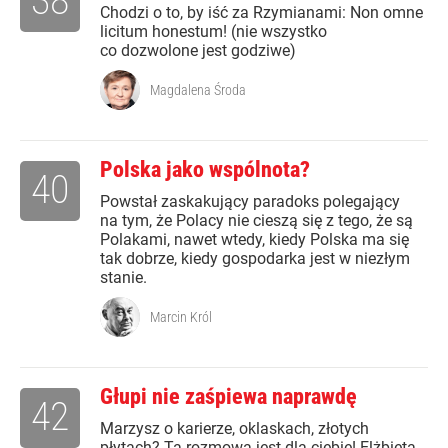
38
Chodzi o to, by iść za Rzymianami: Non omne
licitum honestum! (nie wszystko
co dozwolone jest godziwe)
Magdalena Środa
Polska jako wspólnota?
40
Powstał zaskakujący paradoks polegający
na tym, że Polacy nie cieszą się z tego, że są
Polakami, nawet wtedy, kiedy Polska ma się
tak dobrze, kiedy gospodarka jest w niezłym
stanie.
Marcin Król
Głupi nie zaśpiewa naprawdę
42
Marzysz o karierze, oklaskach, złotych
płytach? Ta rozmowa jest dla ciebie! Elżbieta