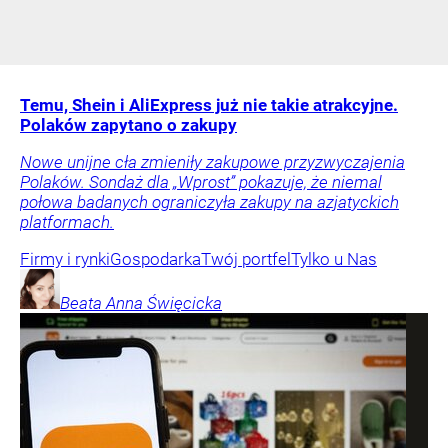
Temu, Shein i AliExpress już nie takie atrakcyjne.
Polaków zapytano o zakupy
Nowe unijne cła zmieniły zakupowe przyzwyczajenia
Polaków. Sondaż dla „Wprost” pokazuje, że niemal
połowa badanych ograniczyła zakupy na azjatyckich
platformach.
Firmy i rynki
Gospodarka
Twój portfel
Tylko u Nas
Beata Anna
Święcicka