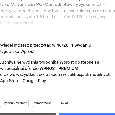
tylko McDonald’s i Wal-Mart odnotowały zyski. Teraz –
w kryzysie zadłużenia – w trzecim kwartale tego roku firma
zarobiła na czysto 1,51 mld dolarów. O 120 mln więcej
niż rok wcześniej.
Więcej możesz przeczytać w
46/2011 wydaniu
tygodnika Wprost
.
Archiwalne wydania tygodnika Wprost dostępne są
w specjalnej ofercie
WPROST PREMIUM
oraz we wszystkich e-kioskach i w aplikacjach mobilnych
App Store
i
Google Play
.
Tygodnik Wprost
Wiadomości
Świat