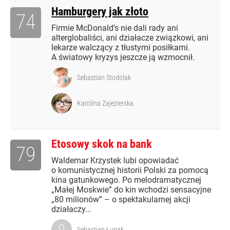
Hamburgery jak złoto
74
Firmie McDonald’s nie dali rady ani
alterglobaliści, ani działacze związkowi, ani
lekarze walczący z tłustymi posiłkami.
A światowy kryzys jeszcze ją wzmocnił.
Sebastian Stodolak
Karolina Zajezierska
Etosowy skok na bank
79
Waldemar Krzystek lubi opowiadać
o komunistycznej historii Polski za pomocą
kina gatunkowego. Po melodramatycznej
„Małej Moskwie” do kin wchodzi sensacyjne
„80 milionów” – o spektakularnej akcji
działaczy...
Sebastian Łupak