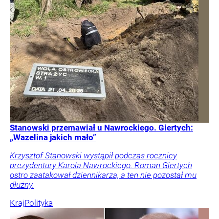
Stanowski przemawiał u Nawrockiego. Giertych:
„Wazelina jakich mało”
Krzysztof Stanowski wystąpił podczas rocznicy
prezydentury Karola Nawrockiego. Roman Giertych
ostro zaatakował dziennikarza, a ten nie pozostał mu
dłużny.
Kraj
Polityka