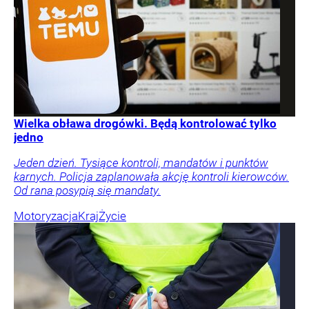
Wielka obława drogówki. Będą kontrolować tylko
jedno
Jeden dzień. Tysiące kontroli, mandatów i punktów
karnych. Policja zaplanowała akcję kontroli kierowców.
Od rana posypią się mandaty.
Motoryzacja
Kraj
Życie