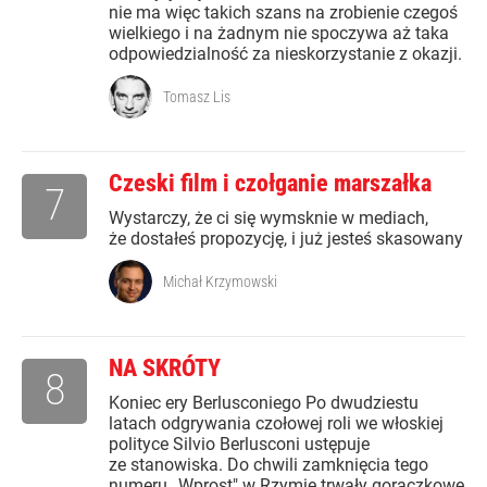
nie ma więc takich szans na zrobienie czegoś
wielkiego i na żadnym nie spoczywa aż taka
odpowiedzialność za nieskorzystanie z okazji.
Tomasz Lis
Czeski film i czołganie marszałka
7
Wystarczy, że ci się wymsknie w mediach,
że dostałeś propozycję, i już jesteś skasowany
Michał Krzymowski
NA SKRÓTY
8
Koniec ery Berlusconiego Po dwudziestu
latach odgrywania czołowej roli we włoskiej
polityce Silvio Berlusconi ustępuje
ze stanowiska. Do chwili zamknięcia tego
numeru „Wprost" w Rzymie trwały gorączkowe