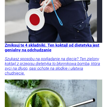
Zmiksuj te 4 składniki. Ten koktajl od dietetyka jest
genialny na odchudzanie
Szukasz sposobu na podjadanie na diecie? Ten zielony
koktajl z przepisu dietetyka to błonnikowa bomba, która
syci na długo, gasi ochotę na słodkie i ułatwia
chudnięcie.