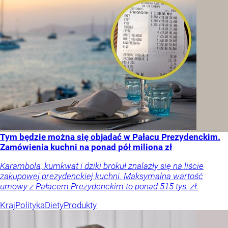
Tym będzie można się objadać w Pałacu Prezydenckim.
Zamówienia kuchni na ponad pół miliona zł
Karambola, kumkwat i dziki brokuł znalazły się na liście
zakupowej prezydenckiej kuchni. Maksymalna wartość
umowy z Pałacem Prezydenckim to ponad 515 tys. zł.
Kraj
Polityka
Diety
Produkty