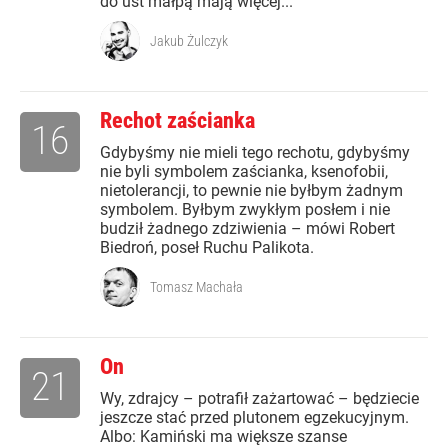
do ust małpą mają więcej...
Jakub Żulczyk
Rechot zaścianka
16
Gdybyśmy nie mieli tego rechotu, gdybyśmy
nie byli symbolem zaścianka, ksenofobii,
nietolerancji, to pewnie nie byłbym żadnym
symbolem. Byłbym zwykłym posłem i nie
budził żadnego zdziwienia – mówi Robert
Biedroń, poseł Ruchu Palikota.
Tomasz Machała
On
21
Wy, zdrajcy – potrafił zażartować – będziecie
jeszcze stać przed plutonem egzekucyjnym.
Albo: Kamiński ma większe szanse