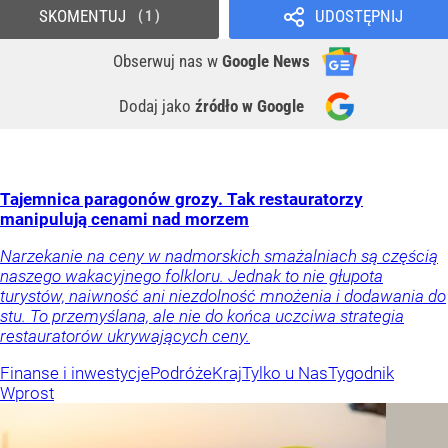
SKOMENTUJ
UDOSTĘPNIJ
1
Obserwuj nas
w
Google News
Dodaj jako
źródło w Google
Tajemnica paragonów grozy. Tak restauratorzy
manipulują cenami nad morzem
Narzekanie na ceny w nadmorskich smażalniach są częścią
naszego wakacyjnego folkloru. Jednak to nie głupota
turystów, naiwność ani niezdolność mnożenia i dodawania do
stu. To przemyślana, ale nie do końca uczciwa strategia
restauratorów ukrywających ceny.
Finanse i inwestycje
Podróże
Kraj
Tylko u Nas
Tygodnik
Wprost