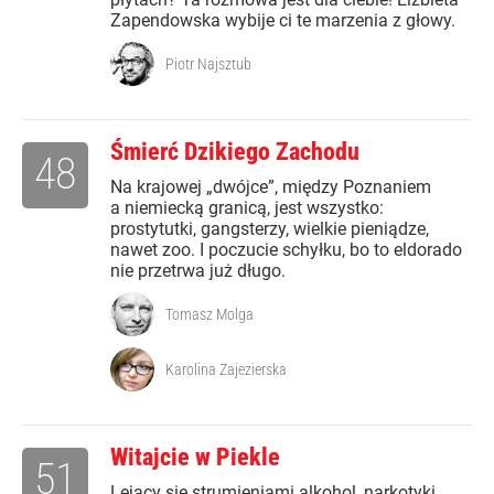
Zapendowska wybije ci te marzenia z głowy.
Piotr Najsztub
Śmierć Dzikiego Zachodu
48
Na krajowej „dwójce”, między Poznaniem
a niemiecką granicą, jest wszystko:
prostytutki, gangsterzy, wielkie pieniądze,
nawet zoo. I poczucie schyłku, bo to eldorado
nie przetrwa już długo.
Tomasz Molga
Karolina Zajezierska
Witajcie w Piekle
51
Lejący się strumieniami alkohol, narkotyki