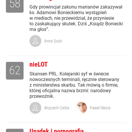
58
Gdy prowincjał zakonu marianów zakazywał
ks. Adamowi Bonieckiemu wystąpień
w mediach, nie przewidział, że przyniesie
to zaskakujący skutek. Dziś „Ksiądz Boniecki
ma głos”.
Anna Szulc
nieLOT
62
Skansen PRL. Kolejarski syf w świecie
nowoczesnych terminali, ręcznie sterowany
z ministerstwa skarbu. Tak mówią o firmie,
której oficjalna nazwa brzmi: narodowy
przewoźnik.
Wojciech Cieśla
Paweł Sikora
Upadek i pornografia