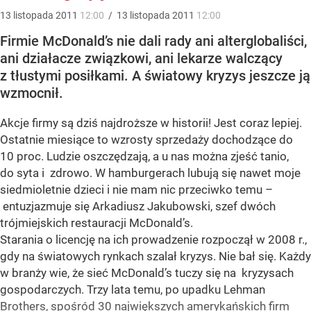
13
listopada
2011
12:00
/
13
listopada
2011
12:00
Firmie McDonald’s nie dali rady ani alterglobaliści,
ani działacze związkowi, ani lekarze walczący
z tłustymi posiłkami. A światowy kryzys jeszcze ją
wzmocnił.
Akcje firmy są dziś najdroższe w historii! Jest coraz lepiej.
Ostatnie miesiące to wzrosty sprzedaży dochodzące do
10 proc. Ludzie oszczędzają, a u nas można zjeść tanio,
do syta i zdrowo. W hamburgerach lubują się nawet moje
siedmioletnie dzieci i nie mam nic przeciwko temu –
entuzjazmuje się Arkadiusz Jakubowski, szef dwóch
trójmiejskich restauracji McDonald’s.
Starania o licencję na ich prowadzenie rozpoczął w 2008 r.,
gdy na światowych rynkach szalał kryzys. Nie bał się. Każdy
w branży wie, że sieć McDonald’s tuczy się na kryzysach
gospodarczych. Trzy lata temu, po upadku Lehman
Brothers, spośród 30 największych amerykańskich firm