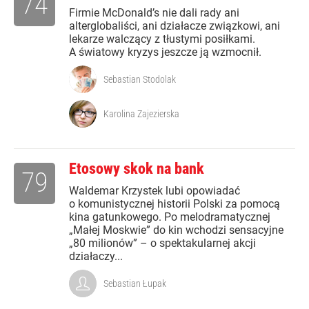
74
Firmie McDonald’s nie dali rady ani
alterglobaliści, ani działacze związkowi, ani
lekarze walczący z tłustymi posiłkami.
A światowy kryzys jeszcze ją wzmocnił.
Sebastian Stodolak
Karolina Zajezierska
Etosowy skok na bank
79
Waldemar Krzystek lubi opowiadać
o komunistycznej historii Polski za pomocą
kina gatunkowego. Po melodramatycznej
„Małej Moskwie” do kin wchodzi sensacyjne
„80 milionów” – o spektakularnej akcji
działaczy...
Sebastian Łupak