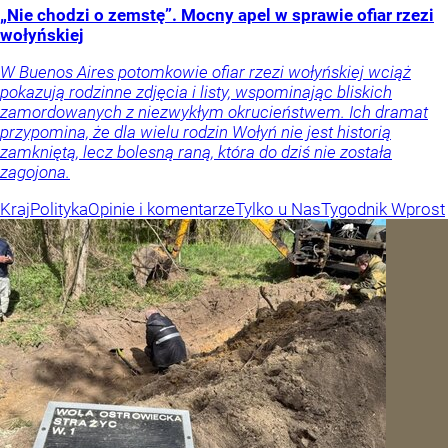
„Nie chodzi o zemstę”. Mocny apel w sprawie ofiar rzezi
wołyńskiej
W Buenos Aires potomkowie ofiar rzezi wołyńskiej wciąż
pokazują rodzinne zdjęcia i listy, wspominając bliskich
zamordowanych z niezwykłym okrucieństwem. Ich dramat
przypomina, że dla wielu rodzin Wołyń nie jest historią
zamkniętą, lecz bolesną raną, która do dziś nie została
zagojona.
Kraj
Polityka
Opinie i komentarze
Tylko u Nas
Tygodnik Wprost