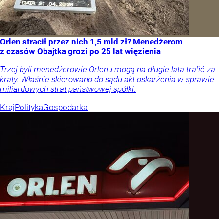
Orlen stracił przez nich 1,5 mld zł? Menedżerom
z czasów Obajtka grozi po 25 lat więzienia
Trzej byli menedżerowie Orlenu mogą na długie lata trafić za
kraty. Właśnie skierowano do sądu akt oskarżenia w sprawie
miliardowych strat państwowej spółki.
Kraj
Polityka
Gospodarka