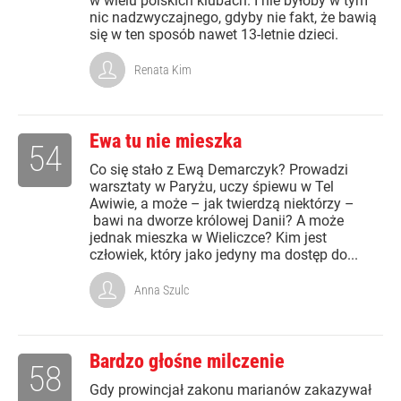
w wielu polskich klubach. I nie byłoby w tym
nic nadzwyczajnego, gdyby nie fakt, że bawią
się w ten sposób nawet 13-letnie dzieci.
Renata Kim
Ewa tu nie mieszka
54
Co się stało z Ewą Demarczyk? Prowadzi
warsztaty w Paryżu, uczy śpiewu w Tel
Awiwie, a może – jak twierdzą niektórzy –
bawi na dworze królowej Danii? A może
jednak mieszka w Wieliczce? Kim jest
człowiek, który jako jedyny ma dostęp do...
Anna Szulc
Bardzo głośne milczenie
58
Gdy prowincjał zakonu marianów zakazywał