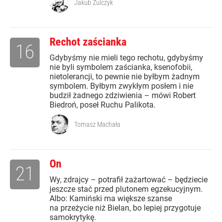
Jakub Żulczyk
Rechot zaścianka
16
Gdybyśmy nie mieli tego rechotu, gdybyśmy
nie byli symbolem zaścianka, ksenofobii,
nietolerancji, to pewnie nie byłbym żadnym
symbolem. Byłbym zwykłym posłem i nie
budził żadnego zdziwienia – mówi Robert
Biedroń, poseł Ruchu Palikota.
Tomasz Machała
On
21
Wy, zdrajcy – potrafił zażartować – będziecie
jeszcze stać przed plutonem egzekucyjnym.
Albo: Kamiński ma większe szanse
na przeżycie niż Bielan, bo lepiej przygotuje
samokrytykę.