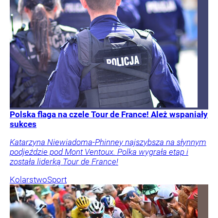
Polska flaga na czele Tour de France! Ależ wspaniały
sukces
Katarzyna Niewiadoma-Phinney najszybsza na słynnym
podjeździe pod Mont Ventoux. Polka wygrała etap i
została liderką Tour de France!
Kolarstwo
Sport