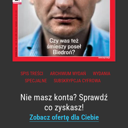
SPIS TREŚCI
ARCHIWUM WYDAŃ
WYDANIA
SPECJALNE
SUBSKRYPCJA CYFROWA
Nie masz konta? Sprawdź
co zyskasz!
Zobacz ofertę dla Ciebie