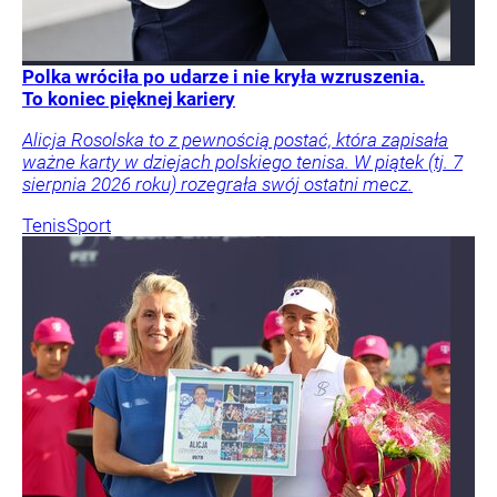
Polka wróciła po udarze i nie kryła wzruszenia.
To koniec pięknej kariery
Alicja Rosolska to z pewnością postać, która zapisała
ważne karty w dziejach polskiego tenisa. W piątek (tj. 7
sierpnia 2026 roku) rozegrała swój ostatni mecz.
Tenis
Sport