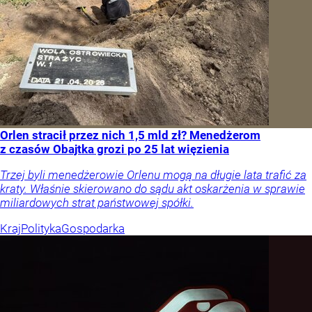
Orlen stracił przez nich 1,5 mld zł? Menedżerom
z czasów Obajtka grozi po 25 lat więzienia
Trzej byli menedżerowie Orlenu mogą na długie lata trafić za
kraty. Właśnie skierowano do sądu akt oskarżenia w sprawie
miliardowych strat państwowej spółki.
Kraj
Polityka
Gospodarka