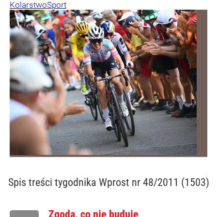
Kolarstwo
Sport
Spis treści
tygodnika Wprost nr 48/2011 (1503)
Zgoda, co nie buduje