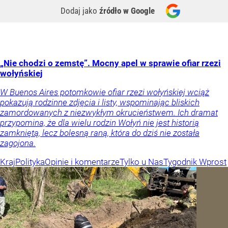
Dodaj jako
źródło w Google
„Nie chodzi o zemstę”. Mocny apel w sprawie ofiar rzezi
wołyńskiej
W Buenos Aires potomkowie ofiar rzezi wołyńskiej wciąż
pokazują rodzinne zdjęcia i listy, wspominając bliskich
zamordowanych z niezwykłym okrucieństwem. Ich dramat
przypomina, że dla wielu rodzin Wołyń nie jest historią
zamkniętą, lecz bolesną raną, która do dziś nie została
zagojona.
Kraj
Polityka
Opinie i komentarze
Tylko u Nas
Tygodnik Wprost