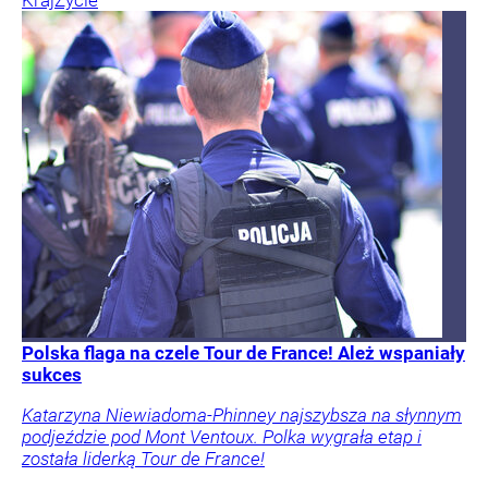
Kraj
Życie
Polska flaga na czele Tour de France! Ależ wspaniały
sukces
Katarzyna Niewiadoma-Phinney najszybsza na słynnym
podjeździe pod Mont Ventoux. Polka wygrała etap i
została liderką Tour de France!