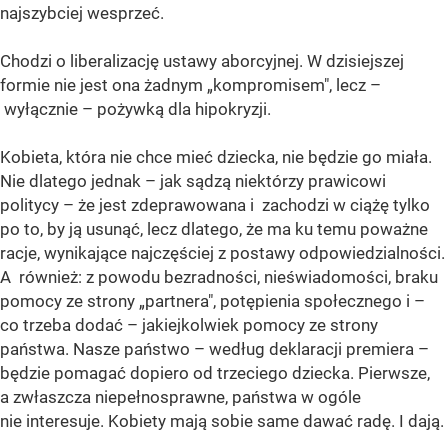
najszybciej wesprzeć.
Chodzi o liberalizację ustawy aborcyjnej. W dzisiejszej
formie nie jest ona żadnym „kompromisem", lecz –
wyłącznie – pożywką dla hipokryzji.
Kobieta, która nie chce mieć dziecka, nie będzie go miała.
Nie dlatego jednak – jak sądzą niektórzy prawicowi
politycy – że jest zdeprawowana i zachodzi w ciążę tylko
po to, by ją usunąć, lecz dlatego, że ma ku temu poważne
racje, wynikające najczęściej z postawy odpowiedzialności.
A również: z powodu bezradności, nieświadomości, braku
pomocy ze strony „partnera", potępienia społecznego i –
co trzeba dodać – jakiejkolwiek pomocy ze strony
państwa. Nasze państwo – według deklaracji premiera –
będzie pomagać dopiero od trzeciego dziecka. Pierwsze,
a zwłaszcza niepełnosprawne, państwa w ogóle
nie interesuje. Kobiety mają sobie same dawać radę. I dają.