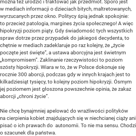
można też urodzić i traktować jak przedmiot. Sporo jest
w mediach informacji o dzieciach bitych, maltretowanych,
wyrzucanych przez okno. Politycy śpią jednak spokojnie:
to przecież patologia, margines życia społecznego! A więc
hipokryzji poziom piąty. Gdy świadomość tych wszystkich
spraw dotrze przez przypadek do jakiegoś decydenta, to
chętnie w mediach zadeklaruje po raz kolejny, że „życie
poczęte jest święte”, a ustawa aborcyjna jest świetnym
„kompromisem”. Zaklinanie rzeczywistości to poziom
szósty hipokryzji. Wiara w to, że w Polsce dokonuje się
rocznie 300 aborcji, podczas gdy w innych krajach jest to
kilkadziesiąt tysięcy, to kolejny poziom hipokryzji. Ósmym
jej poziomem jest głoszona powszechnie opinia, że zakaz
aborcji „chroni życie”.
Nie chcę bynajmniej apelować do wrażliwości polityków
na cierpienia kobiet znajdujących się w niechcianej ciąży ani
pisać o ich prawach do autonomii. To nie ma sensu. Chodzi
o szacunek dla państwa.