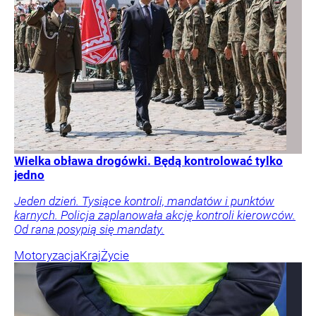
Wielka obława drogówki. Będą kontrolować tylko
jedno
Jeden dzień. Tysiące kontroli, mandatów i punktów
karnych. Policja zaplanowała akcję kontroli kierowców.
Od rana posypią się mandaty.
Motoryzacja
Kraj
Życie