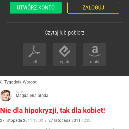
UTWÓRZ KONTO
ZALOGUJ
Czytaj lub pobierz
pdf
epub
mobi
Tygodnik Wprost
Autor:
Magdalena Środa
Nie dla hipokryzji, tak dla kobiet!
27
listopada
2011
12:00
/
27
listopada
2011
12:00