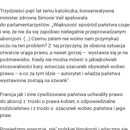
Trzydzieści pięć lat temu katoliczka, konserwatywna
minister zdrowia Simone Veil apelowała
do parlamentarzystów: „Większość spośród państwa czuje
i wie, że nie da się zapobiec nielegalnie przeprowadzanym
aborcjom. (…) Czemu zatem nie wolno nam przymykać
oczu na ten problem? Z tej przyczyny, że obecna sytuacja
otwarcie urąga prawu, a nawet gorzej – wystawia się je na
pośmiewisko. Kiedy nie można mówić o jakiejkolwiek
stosowalności kary, wówczas szacunek obywateli wobec
prawa – a co za tym idzie – autorytet i władza państwa
wystawione zostają na szwank".
Francja jak i inne cywilizowane państwa uchwaliły prawo
do aborcji z troski o prawa kobiet, o odpowiedzialne
rodzicielstwo i z troski o szacunek wobec państwa i jego
praw.
Powiedzmy wreszcie „nie" polskiej hipokryzji i włączmy się