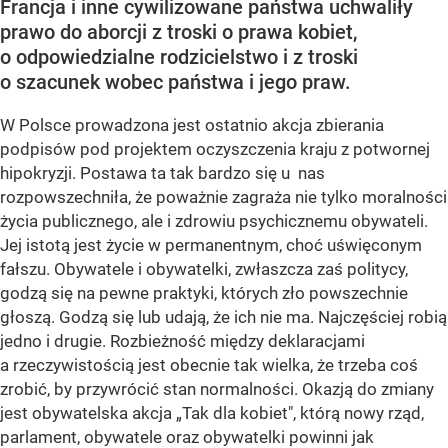
Francja i inne cywilizowane państwa uchwaliły
prawo do aborcji z troski o prawa kobiet,
o odpowiedzialne rodzicielstwo i z troski
o szacunek wobec państwa i jego praw.
W Polsce prowadzona jest ostatnio akcja zbierania
podpisów pod projektem oczyszczenia kraju z potwornej
hipokryzji. Postawa ta tak bardzo się u nas
rozpowszechniła, że poważnie zagraża nie tylko moralności
życia publicznego, ale i zdrowiu psychicznemu obywateli.
Jej istotą jest życie w permanentnym, choć uświęconym
fałszu. Obywatele i obywatelki, zwłaszcza zaś politycy,
godzą się na pewne praktyki, których zło powszechnie
głoszą. Godzą się lub udają, że ich nie ma. Najczęściej robią
jedno i drugie. Rozbieżność między deklaracjami
a rzeczywistością jest obecnie tak wielka, że trzeba coś
zrobić, by przywrócić stan normalności. Okazją do zmiany
jest obywatelska akcja „Tak dla kobiet", którą nowy rząd,
parlament, obywatele oraz obywatelki powinni jak