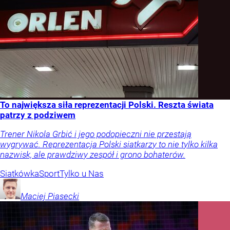
To największa siła reprezentacji Polski. Reszta świata
patrzy z podziwem
Trener Nikola Grbić i jego podopieczni nie przestają
wygrywać. Reprezentacja Polski siatkarzy to nie tylko kilka
nazwisk, ale prawdziwy zespół i grono bohaterów.
Siatkówka
Sport
Tylko u Nas
Maciej
Piasecki