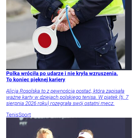
Polka wróciła po udarze i nie kryła wzruszenia.
To koniec pięknej kariery
Alicja Rosolska to z pewnością postać, która zapisała
ważne karty w dziejach polskiego tenisa. W piątek (tj. 7
sierpnia 2026 roku) rozegrała swój ostatni mecz.
Tenis
Sport