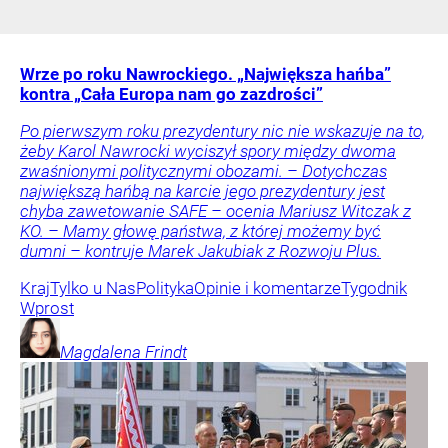
Wrze po roku Nawrockiego. „Największa hańba”
kontra „Cała Europa nam go zazdrości”
Po pierwszym roku prezydentury nic nie wskazuje na to,
żeby Karol Nawrocki wyciszył spory między dwoma
zwaśnionymi politycznymi obozami. – Dotychczas
największą hańbą na karcie jego prezydentury jest
chyba zawetowanie SAFE – ocenia Mariusz Witczak z
KO. – Mamy głowę państwa, z której możemy być
dumni – kontruje Marek Jakubiak z Rozwoju Plus.
Kraj
Tylko u Nas
Polityka
Opinie i komentarze
Tygodnik
Wprost
Magdalena
Frindt