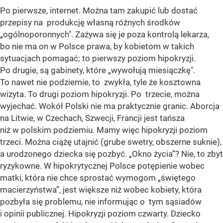
Po pierwsze, internet. Można tam zakupić lub dostać
przepisy na produkcję własną różnych środków
„ogólnoporonnych". Zażywa się je poza kontrolą lekarza,
bo nie ma on w Polsce prawa, by kobietom w takich
sytuacjach pomagać; to pierwszy poziom hipokryzji.
Po drugie, są gabinety, które „wywołują miesiączkę".
To nawet nie podziemie, to zwykła, tyle że kosztowna
wizyta. To drugi poziom hipokryzji. Po trzecie, można
wyjechać. Wokół Polski nie ma praktycznie granic. Aborcja
na Litwie, w Czechach, Szwecji, Francji jest tańsza
niż w polskim podziemiu. Mamy więc hipokryzji poziom
trzeci. Można ciążę utajnić (grube swetry, obszerne suknie),
a urodzonego dziecka się pozbyć. „Okno życia”? Nie, to zbyt
ryzykowne. W hipokrytycznej Polsce potępienie wobec
matki, która nie chce sprostać wymogom „świętego
macierzyństwa”, jest większe niż wobec kobiety, która
pozbyła się problemu, nie informując o tym sąsiadów
i opinii publicznej. Hipokryzji poziom czwarty. Dziecko