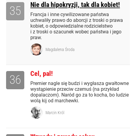
Nie dla hipokryzji, tak dla kobiet!
35
Francja i inne cywilizowane państwa
uchwaliły prawo do aborcji z troski o prawa
kobiet, o odpowiedzialne rodzicielstwo
i z troski o szacunek wobec państwa i jego
praw.
Magdalena Środa
Cel, pal!
36
Premier nagle się budzi i wygłasza gwałtowne
wystąpienie przeciw czemuś (na przykład
dopalaczom). Naród go za to kocha, bo ludzie
wolą kij od marchewki.
Marcin Król