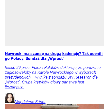
Nawrocki ma szansę na drugą kadencję? Tak ocenili
go Polacy. Sondaż dla „Wprost”
Blisko 39 proc. Polek i Polaków deklaruje, że ponownie
zagłosowałoby na Karola Nawrockiego w wyborach
prezydenckich – wynika z sondażu SW Research dla
„Wprost”. Grupa krytyków głowy państwa jest
liczniejsza.
Magdalena
Frindt