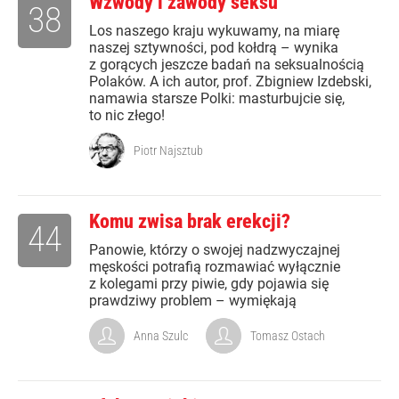
Wzwody i zawody seksu
38
Los naszego kraju wykuwamy, na miarę
naszej sztywności, pod kołdrą – wynika
z gorących jeszcze badań na seksualnością
Polaków. A ich autor, prof. Zbigniew Izdebski,
namawia starsze Polki: masturbujcie się,
to nic złego!
Piotr Najsztub
Komu zwisa brak erekcji?
44
Panowie, którzy o swojej nadzwyczajnej
męskości potrafią rozmawiać wyłącznie
z kolegami przy piwie, gdy pojawia się
prawdziwy problem – wymiękają
Anna Szulc
Tomasz Ostach