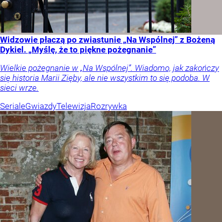
Widzowie płaczą po zwiastunie „Na Wspólnej” z Bożeną
Dykiel. „Myślę, że to piękne pożegnanie”
Wielkie pożegnanie w „Na Wspólnej”. Wiadomo, jak zakończy
się historia Marii Zięby, ale nie wszystkim to się podoba. W
sieci wrze.
Seriale
Gwiazdy
Telewizja
Rozrywka