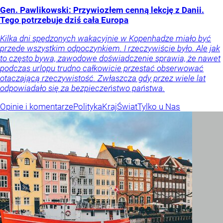
Gen. Pawlikowski: Przywiozłem cenną lekcję z Danii.
Tego potrzebuje dziś cała Europa
Kilka dni spędzonych wakacyjnie w Kopenhadze miało być
przede wszystkim odpoczynkiem. I rzeczywiście było. Ale jak
to często bywa, zawodowe doświadczenie sprawia, że nawet
podczas urlopu trudno całkowicie przestać obserwować
otaczającą rzeczywistość. Zwłaszcza gdy przez wiele lat
odpowiadało się za bezpieczeństwo państwa.
Opinie i komentarze
Polityka
Kraj
Świat
Tylko u Nas