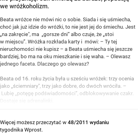
we wróżkoholizm.
Beata wróżce nie mówi nic o sobie. Siada i się uśmiecha,
choć jak już idzie do wróżki, to nie jest jej do śmiechu. Jest
„na zakręcie", ma „gorsze dni” albo czuje, że „stoi
w miejscu”. Wróżka rozkłada karty i mówi: – Ty tej
nieruchomości nie kupisz – a Beata uśmiecha się jeszcze
bardziej, bo ma na oku mieszkanie i się waha. – Olewasz
jednego faceta. Dlaczego go olewasz?
Beata od 16. roku życia była u sześciu wróżek: trzy ocenia
jako „ściemniary", trzy jako dobre, do dwóch wróciła. –
Lubię „potęgę podświadomości”, odblokowywanie czakr.
Dostaje się adrenalinki.
Więcej możesz przeczytać w
48/2011 wydaniu
tygodnika Wprost
.