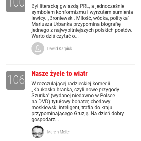
100
Był literacką gwiazdą PRL, a jednocześnie
symbolem konformizmu i wyrzutem sumienia
lewicy. „Broniewski. Miłość, wódka, polityka”
Mariusza Urbanka przypomina biografię
jednego z najwybitniejszych polskich poetów.
Warto dziś czytać o...
Dawid Karpiuk
Nasze życie to wiatr
106
W rozczulającej radzieckiej komedii
„Kaukaska branka, czyli nowe przygody
Szurika" (wydanej niedawno w Polsce
na DVD) tytułowy bohater, cherlawy
moskiewski inteligent, trafia do kraju
przypominającego Gruzję. Na dzień dobry
gospodarz...
Marcin Meller