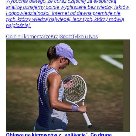
Wybuchła dlatego, że coraz częściej za ekspercką
analizę uznajemy opinie wygłaszane bez wiedzy, faktów
i odpowiedzialności. Internet od dawna premiuje nie
tych, którzy wiedzą najwięcej, lecz tych, którzy mówią
najgłośniej.
Opinie i komentarze
Kraj
Sport
Tylko u Nas
Obława na kierowców z „aplikacją”. Co druga