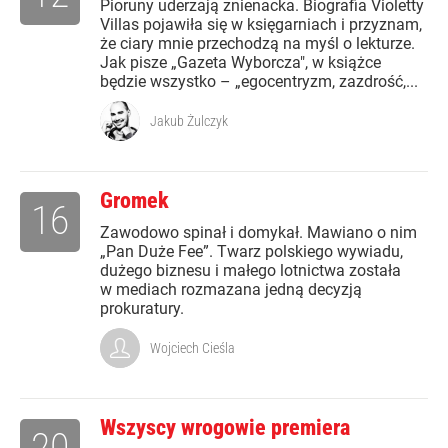
Pioruny uderzają znienacka. Biografia Violetty
Villas pojawiła się w księgarniach i przyznam,
że ciary mnie przechodzą na myśl o lekturze.
Jak pisze „Gazeta Wyborcza", w książce
będzie wszystko – „egocentryzm, zazdrość,...
Jakub Żulczyk
Gromek
16
Zawodowo spinał i domykał. Mawiano o nim
„Pan Duże Fee”. Twarz polskiego wywiadu,
dużego biznesu i małego lotnictwa została
w mediach rozmazana jedną decyzją
prokuratury.
Wojciech Cieśla
Wszyscy wrogowie premiera
20