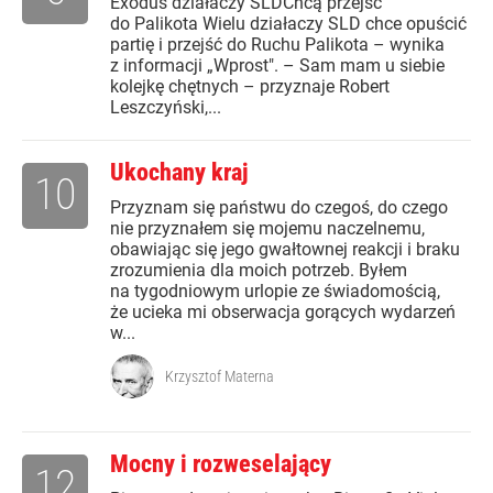
Exodus działaczy SLDChcą przejść
do Palikota Wielu działaczy SLD chce opuścić
partię i przejść do Ruchu Palikota – wynika
z informacji „Wprost". – Sam mam u siebie
kolejkę chętnych – przyznaje Robert
Leszczyński,...
Ukochany kraj
10
Przyznam się państwu do czegoś, do czego
nie przyznałem się mojemu naczelnemu,
obawiając się jego gwałtownej reakcji i braku
zrozumienia dla moich potrzeb. Byłem
na tygodniowym urlopie ze świadomością,
że ucieka mi obserwacja gorących wydarzeń
w...
Krzysztof Materna
Mocny i rozweselający
12