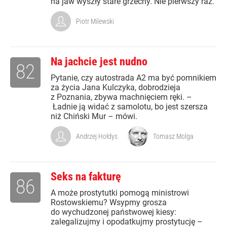
na jaw wyszły stare grzechy. Nie pierwszy raz.
Piotr Milewski
Na jachcie jest nudno
82
Pytanie, czy autostrada A2 ma być pomnikiem
za życia Jana Kulczyka, dobrodzieja
z Poznania, zbywa machnięciem ręki. –
Ładnie ją widać z samolotu, bo jest szersza
niż Chiński Mur – mówi.
Andrzej Hołdys
Tomasz Molga
Seks na fakturę
86
A może prostytutki pomogą ministrowi
Rostowskiemu? Wsypmy grosza
do wychudzonej państwowej kiesy:
zalegalizujmy i opodatkujmy prostytucję –