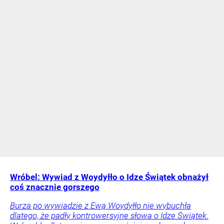
Wróbel: Wywiad z Woydyłło o Idze Świątek obnażył
coś znacznie gorszego
Burza po wywiadzie z Ewą Woydyłło nie wybuchła
dlatego, że padły kontrowersyjne słowa o Idze Świątek.