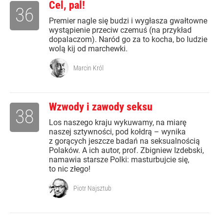
Cel, pal!
36
Premier nagle się budzi i wygłasza gwałtowne
wystąpienie przeciw czemuś (na przykład
dopalaczom). Naród go za to kocha, bo ludzie
wolą kij od marchewki.
Marcin Król
Wzwody i zawody seksu
38
Los naszego kraju wykuwamy, na miarę
naszej sztywności, pod kołdrą – wynika
z gorących jeszcze badań na seksualnością
Polaków. A ich autor, prof. Zbigniew Izdebski,
namawia starsze Polki: masturbujcie się,
to nic złego!
Piotr Najsztub