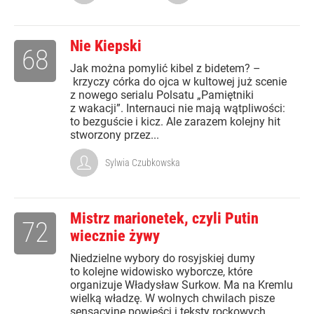
Nie Kiepski
68
Jak można pomylić kibel z bidetem? –
krzyczy córka do ojca w kultowej już scenie
z nowego serialu Polsatu „Pamiętniki
z wakacji”. Internauci nie mają wątpliwości:
to bezguście i kicz. Ale zarazem kolejny hit
stworzony przez...
Sylwia Czubkowska
Mistrz marionetek, czyli Putin
72
wiecznie żywy
Niedzielne wybory do rosyjskiej dumy
to kolejne widowisko wyborcze, które
organizuje Władysław Surkow. Ma na Kremlu
wielką władzę. W wolnych chwilach pisze
sensacyjne powieści i teksty rockowych