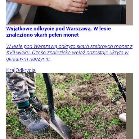
Wyjątkowe odkrycie pod Warszawą. W lesie
znaleziono skarb pełen monet
W lesie pod Warszawą odkryto skarb srebrnych monet z
XVII wieku. Część znaleziska wciąż pozostaje ukryta w
glinianym naczyniu.
Kraj
Odkrycia