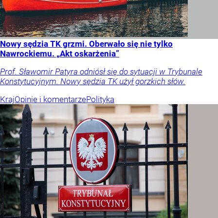
Nowy sędzia TK grzmi. Oberwało się nie tylko
Nawrockiemu. „Akt oskarżenia”
Prof. Sławomir Patyra odniósł się do sytuacji w Trybunale
Konstytucyjnym. Nowy sędzia TK użył gorzkich słów.
Kraj
Opinie i komentarze
Polityka