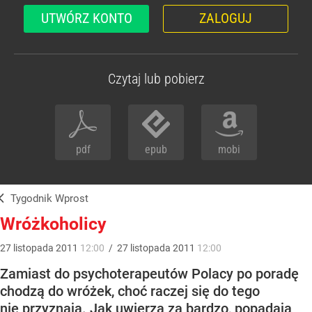
UTWÓRZ KONTO
ZALOGUJ
Czytaj lub pobierz
pdf
epub
mobi
Tygodnik Wprost
Wróżkoholicy
27
listopada
2011
12:00
/
27
listopada
2011
12:00
Zamiast do psychoterapeutów Polacy po poradę
chodzą do wróżek, choć raczej się do tego
nie przyznają. Jak uwierzą za bardzo, popadają