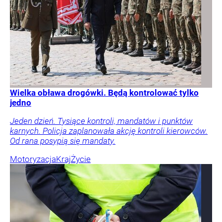
Wielka obława drogówki. Będą kontrolować tylko
jedno
Jeden dzień. Tysiące kontroli, mandatów i punktów
karnych. Policja zaplanowała akcję kontroli kierowców.
Od rana posypią się mandaty.
Motoryzacja
Kraj
Życie