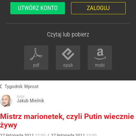
UTWÓRZ KONTO
ZALOGUJ
Czytaj lub pobierz
pdf
epub
mobi
Tygodnik Wprost
Autor:
Jakub Mielnik
Mistrz marionetek, czyli Putin wiecznie
żywy
27
listopada
2011
12:00
/
27
listopada
2011
12:00