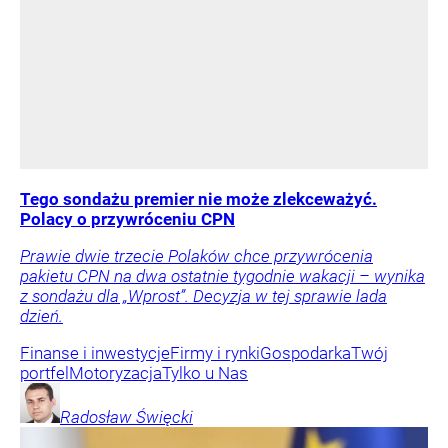
Tego sondażu premier nie może zlekceważyć.
Polacy o przywróceniu CPN
Prawie dwie trzecie Polaków chce przywrócenia
pakietu CPN na dwa ostatnie tygodnie wakacji – wynika
z sondażu dla „Wprost”. Decyzja w tej sprawie lada
dzień.
Finanse i inwestycje
Firmy i rynki
Gospodarka
Twój
portfel
Motoryzacja
Tylko u Nas
Radosław
Święcki