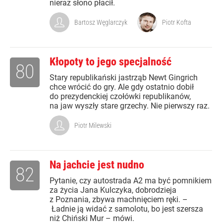
nieraz słono płacił.
Bartosz Węglarczyk
Piotr Kofta
Kłopoty to jego specjalność
80
Stary republikański jastrząb Newt Gingrich
chce wrócić do gry. Ale gdy ostatnio dobił
do prezydenckiej czołówki republikanów,
na jaw wyszły stare grzechy. Nie pierwszy raz.
Piotr Milewski
Na jachcie jest nudno
82
Pytanie, czy autostrada A2 ma być pomnikiem
za życia Jana Kulczyka, dobrodzieja
z Poznania, zbywa machnięciem ręki. –
Ładnie ją widać z samolotu, bo jest szersza
niż Chiński Mur – mówi.