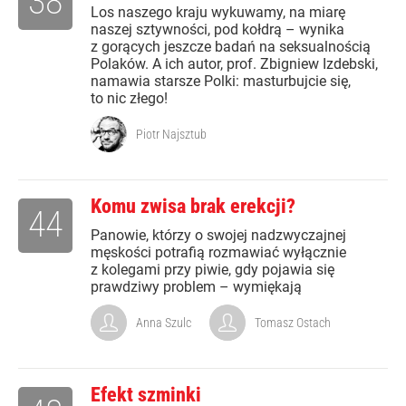
38
Los naszego kraju wykuwamy, na miarę
naszej sztywności, pod kołdrą – wynika
z gorących jeszcze badań na seksualnością
Polaków. A ich autor, prof. Zbigniew Izdebski,
namawia starsze Polki: masturbujcie się,
to nic złego!
Piotr Najsztub
Komu zwisa brak erekcji?
44
Panowie, którzy o swojej nadzwyczajnej
męskości potrafią rozmawiać wyłącznie
z kolegami przy piwie, gdy pojawia się
prawdziwy problem – wymiękają
Anna Szulc
Tomasz Ostach
Efekt szminki