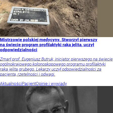
Mistrzowie polskiej medycyny. Stworzył pierwszy
na świecie program profilaktyki raka jelita, uczył
odpowiedzialności
Zmarł prof. Eugeniusz Butruk, inicjator pierwszego na świecie
ogólnokrajowego kolonoskopowego programu profilaktyki
raka jelita grubego. Lekarzy uczył odpowiedzialności za
pacjenta, rzetelności i odwagi.
Aktualności
Pacjent
Opinie i wywiady