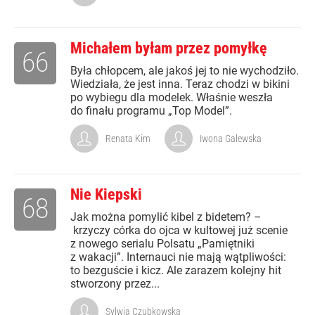
Michałem byłam przez pomyłkę
66
Była chłopcem, ale jakoś jej to nie wychodziło.
Wiedziała, że jest inna. Teraz chodzi w bikini
po wybiegu dla modelek. Właśnie weszła
do finału programu „Top Model”.
Renata Kim
Iwona Galewska
Nie Kiepski
68
Jak można pomylić kibel z bidetem? –
krzyczy córka do ojca w kultowej już scenie
z nowego serialu Polsatu „Pamiętniki
z wakacji”. Internauci nie mają wątpliwości:
to bezguście i kicz. Ale zarazem kolejny hit
stworzony przez...
Sylwia Czubkowska