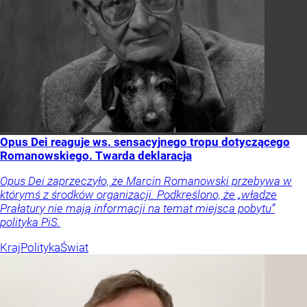
Opus Dei reaguje ws. sensacyjnego tropu dotyczącego
Romanowskiego. Twarda deklaracja
Opus Dei zaprzeczyło, że Marcin Romanowski przebywa w
którymś z środków organizacji. Podkreślono, że „władze
Prałatury nie mają informacji na temat miejsca pobytu”
polityka PiS.
Kraj
Polityka
Świat