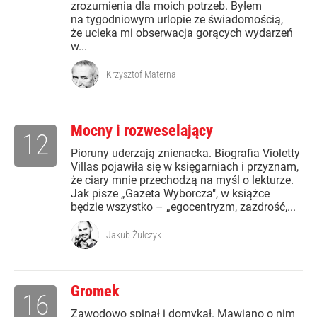
zrozumienia dla moich potrzeb. Byłem
na tygodniowym urlopie ze świadomością,
że ucieka mi obserwacja gorących wydarzeń
w...
Krzysztof Materna
Mocny i rozweselający
12
Pioruny uderzają znienacka. Biografia Violetty
Villas pojawiła się w księgarniach i przyznam,
że ciary mnie przechodzą na myśl o lekturze.
Jak pisze „Gazeta Wyborcza", w książce
będzie wszystko – „egocentryzm, zazdrość,...
Jakub Żulczyk
Gromek
16
Zawodowo spinał i domykał. Mawiano o nim