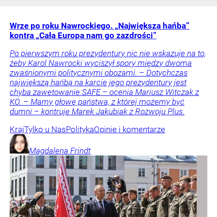
Wrze po roku Nawrockiego. „Największa hańba”
kontra „Cała Europa nam go zazdrości”
Po pierwszym roku prezydentury nic nie wskazuje na to,
żeby Karol Nawrocki wyciszył spory między dwoma
zwaśnionymi politycznymi obozami. – Dotychczas
największą hańbą na karcie jego prezydentury jest
chyba zawetowanie SAFE – ocenia Mariusz Witczak z
KO. – Mamy głowę państwa, z której możemy być
dumni – kontruje Marek Jakubiak z Rozwoju Plus.
Kraj
Tylko u Nas
Polityka
Opinie i komentarze
Magdalena
Frindt