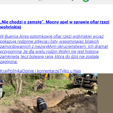
„Nie chodzi o zemstę”. Mocny apel w sprawie ofiar rzezi
wołyńskiej
W Buenos Aires potomkowie ofiar rzezi wołyńskiej wciąż
pokazują rodzinne zdjęcia i listy, wspominając bliskich
zamordowanych z niezwykłym okrucieństwem. Ich dramat
przypomina, że dla wielu rodzin Wołyń nie jest historią
zamkniętą, lecz bolesną raną, która do dziś nie została
zagojona.
Kraj
Polityka
Opinie i komentarze
Tylko u Nas