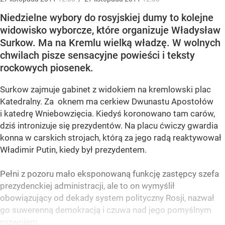
Niedzielne wybory do rosyjskiej dumy to kolejne
widowisko wyborcze, które organizuje Władysław
Surkow. Ma na Kremlu wielką władzę. W wolnych
chwilach pisze sensacyjne powieści i teksty
rockowych piosenek.
Surkow zajmuje gabinet z widokiem na kremlowski plac
Katedralny. Za oknem ma cerkiew Dwunastu Apostołów
i katedrę Wniebowzięcia. Kiedyś koronowano tam carów,
dziś intronizuje się prezydentów. Na placu ćwiczy gwardia
konna w carskich strojach, którą za jego radą reaktywował
Władimir Putin, kiedy był prezydentem.
Pełni z pozoru mało eksponowaną funkcję zastępcy szefa
prezydenckiej administracji, ale to on wymyślił
obowiązujący od dekady system polityczny Rosji, nazwał
go suwerenną demokracją i czuwa nad jego pomyślnym
rozwojem.