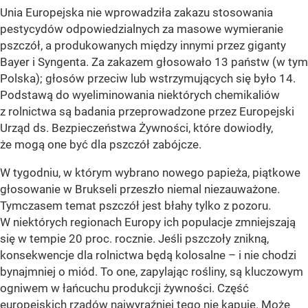
Unia Europejska nie wprowadziła zakazu stosowania
pestycydów odpowiedzialnych za masowe wymieranie
pszczół, a produkowanych między innymi przez giganty
Bayer i Syngenta. Za zakazem głosowało 13 państw (w tym
Polska); głosów przeciw lub wstrzymujących się było 14.
Podstawą do wyeliminowania niektórych chemikaliów
z rolnictwa są badania przeprowadzone przez Europejski
Urząd ds. Bezpieczeństwa Żywności, które dowiodły,
że mogą one być dla pszczół zabójcze.
W tygodniu, w którym wybrano nowego papieża, piątkowe
głosowanie w Brukseli przeszło niemal niezauważone.
Tymczasem temat pszczół jest błahy tylko z pozoru.
W niektórych regionach Europy ich populacje zmniejszają
się w tempie 20 proc. rocznie. Jeśli pszczoły znikną,
konsekwencje dla rolnictwa będą kolosalne – i nie chodzi
bynajmniej o miód. To one, zapylając rośliny, są kluczowym
ogniwem w łańcuchu produkcji żywności. Część
europejskich rządów najwyraźniej tego nie kapuje. Może