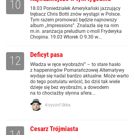
10
18.03 Poniedziałek Amerykański jazzujący
trębacz Chris Botti znów wystąpi w Polsce.
Tym razem promować będzie najnowszy
album „Impressions”. Znalazła się na nim
m.in. aranżacja preludium c-moll Fryderyka
Chopina. 19.03 Wtorek O 9.30 w...
Deficyt pasa
12
Władza w ręce wyobraźni” – to stare hasło
z happeningów Pomarańczowej Alternatywy
wydaje się nadal bardzo aktualne. Może warto
do tego postulatu wrócić, bo dziś tak wiele
dzieje się bez wyobraźni, a dowodem
na to chociażby słynna afera...
Krzysztof Skiba
Cesarz Trójmiasta
14