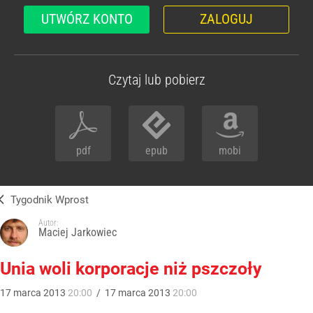
UTWÓRZ KONTO
ZALOGUJ
Czytaj lub pobierz
pdf
epub
mobi
Tygodnik Wprost
Autor:
Maciej Jarkowiec
Unia woli korporacje niż pszczoły
17
marca
2013
20:00
/
17
marca
2013
20:00