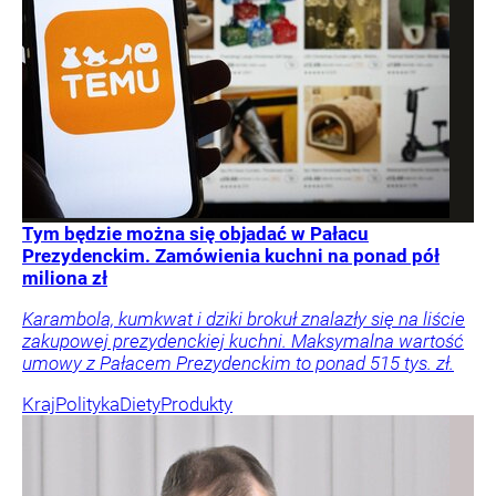
Tym będzie można się objadać w Pałacu
Prezydenckim. Zamówienia kuchni na ponad pół
miliona zł
Karambola, kumkwat i dziki brokuł znalazły się na liście
zakupowej prezydenckiej kuchni. Maksymalna wartość
umowy z Pałacem Prezydenckim to ponad 515 tys. zł.
Kraj
Polityka
Diety
Produkty