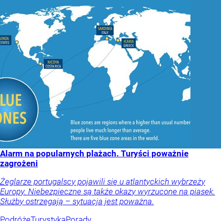
Alarm na popularnych plażach. Turyści poważnie
zagrożeni
Żeglarze portugalscy pojawili się u atlantyckich wybrzeży
Europy. Niebezpieczne są także okazy wyrzucone na piasek.
Służby ostrzegają – sytuacja jest poważna.
Podróże
Turystyka
Porady