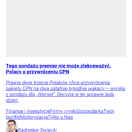
Tego sondażu premier nie może zlekceważyć.
Polacy o przywróceniu CPN
Prawie dwie trzecie Polaków chce przywrócenia
pakietu CPN na dwa ostatnie tygodnie wakacji – wynika
z sondażu dla „Wprost”. Decyzja w tej sprawie lada
dzień.
Finanse i inwestycje
Firmy i rynki
Gospodarka
Twój
portfel
Motoryzacja
Tylko u Nas
Radosław
Święcki