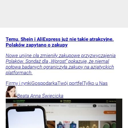
Temu, Shein i AliExpress już nie takie atrakcyjne.
Polaków zapytano o zakupy
Nowe unijne cła zmieniły zakupowe przyzwyczajenia
Polaków. Sondaż dla „Wprost” pokazuje, że niemal
połowa badanych ograniczyła zakupy na azjatyckich
platformach.
Firmy i rynki
Gospodarka
Twój portfel
Tylko u Nas
Beata Anna
Święcicka