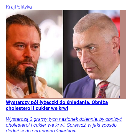
Kraj
Polityka
Wystarczy pół łyżeczki do śniadania. Obniża
cholesterol i cukier we krwi
Wystarczą 2 gramy tych nasionek dziennie, by obniżyć
cholesterol i cukier we krwi. Sprawdź, w jaki sposób
dodać je do porannego śniadania