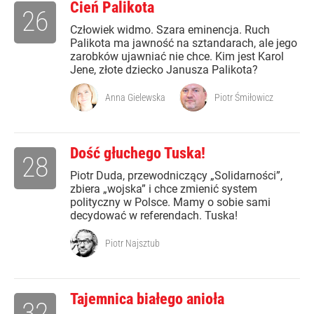
Cień Palikota
26
Człowiek widmo. Szara eminencja. Ruch
Palikota ma jawność na sztandarach, ale jego
zarobków ujawniać nie chce. Kim jest Karol
Jene, złote dziecko Janusza Palikota?
Anna Gielewska
Piotr Śmiłowicz
Dość głuchego Tuska!
28
Piotr Duda, przewodniczący „Solidarności”,
zbiera „wojska” i chce zmienić system
polityczny w Polsce. Mamy o sobie sami
decydować w referendach. Tuska!
Piotr Najsztub
Tajemnica białego anioła
32