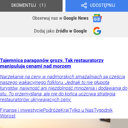
SKOMENTUJ
UDOSTĘPNIJ
1
Obserwuj nas
w
Google News
Dodaj jako
źródło w Google
Tajemnica paragonów grozy. Tak restauratorzy
manipulują cenami nad morzem
Narzekanie na ceny w nadmorskich smażalniach są częścią
naszego wakacyjnego folkloru. Jednak to nie głupota
turystów, naiwność ani niezdolność mnożenia i dodawania do
stu. To przemyślana, ale nie do końca uczciwa strategia
restauratorów ukrywających ceny.
Finanse i inwestycje
Podróże
Kraj
Tylko u Nas
Tygodnik
Wprost