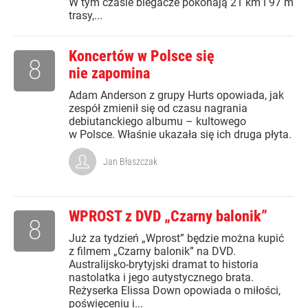
W tym czasie biegacze pokonają 21 km i 97 m
trasy,...
Koncertów w Polsce się
8
nie zapomina
Adam Anderson z grupy Hurts opowiada, jak
zespół zmienił się od czasu nagrania
debiutanckiego albumu – kultowego
w Polsce. Właśnie ukazała się ich druga płyta.
Jan Błaszczak
WPROST z DVD „Czarny balonik”
8
Już za tydzień „Wprost” będzie można kupić
z filmem „Czarny balonik” na DVD.
Australijsko-brytyjski dramat to historia
nastolatka i jego autystycznego brata.
Reżyserka Elissa Down opowiada o miłości,
poświęceniu i...