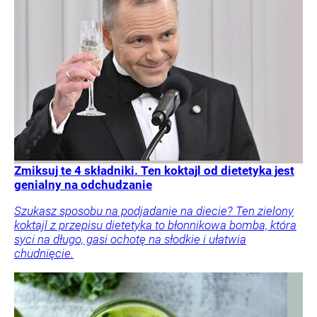
Zmiksuj te 4 składniki. Ten koktajl od dietetyka jest
genialny na odchudzanie
Szukasz sposobu na podjadanie na diecie? Ten zielony
koktajl z przepisu dietetyka to błonnikowa bomba, która
syci na długo, gasi ochotę na słodkie i ułatwia
chudnięcie.