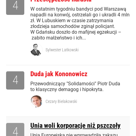
4
W ostatnim tygodniu bandyci pod Warszawą
napadli na konwój, ostrzelali go i ukradli 4 mln
zł. W Lubuskiem w czasie zatrzymania
złodzieja samochodów zginął policjant.
W Gdańsku doszło do mafijnej egzekucji –
zabito małżeństwo i ich...
Sylwester Latkowski
Duda jak Kononowicz
4
Przewodniczący "Solidarności" Piotr Duda
to klasyczny demagog i hipokryta.
Cezary Bielakowski
Unia woli korporacje niż pszczoły
4
Unia Europejska nie wprowadziła zakazu