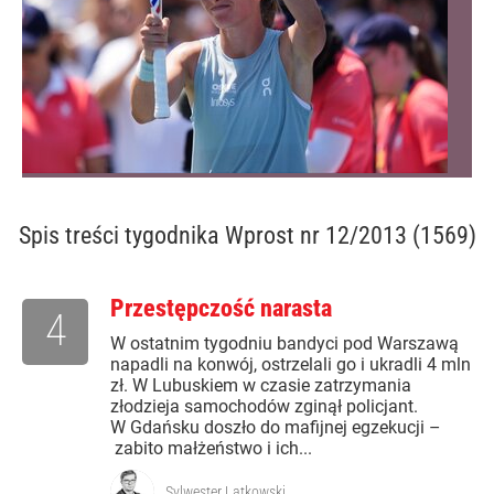
Spis treści
tygodnika Wprost nr 12/2013 (1569)
Przestępczość narasta
4
W ostatnim tygodniu bandyci pod Warszawą
napadli na konwój, ostrzelali go i ukradli 4 mln
zł. W Lubuskiem w czasie zatrzymania
złodzieja samochodów zginął policjant.
W Gdańsku doszło do mafijnej egzekucji –
zabito małżeństwo i ich...
Sylwester Latkowski