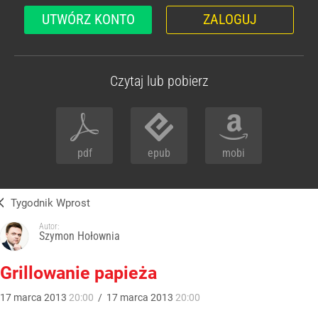
UTWÓRZ KONTO
ZALOGUJ
Czytaj lub pobierz
pdf
epub
mobi
Tygodnik Wprost
Autor:
Szymon Hołownia
Grillowanie papieża
17
marca
2013
20:00
/
17
marca
2013
20:00