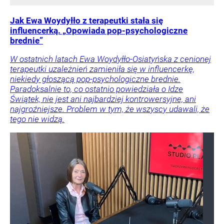
Jak Ewa Woydyłło z terapeutki stała się
influencerką. „Opowiada pop-psychologiczne
brednie”
W ostatnich latach Ewa Woydyłło-Osiatyńska z cenionej
terapeutki uzależnień zamieniła się w influencerkę,
niekiedy głoszącą pop-psychologiczne brednie.
Paradoksalnie to, co ostatnio powiedziała o Idze
Świątek, nie jest ani najbardziej kontrowersyjne, ani
najgroźniejsze. Problem w tym, że wszyscy udawali, że
tego nie widzą.