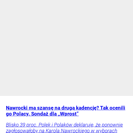
Nawrocki ma szansę na drugą kadencję? Tak ocenili
go Polacy. Sondaż dla „Wprost”
Blisko 39 proc. Polek i Polaków deklaruje, że ponownie
zagłosowałoby na Karola Nawrockiego w wyborach