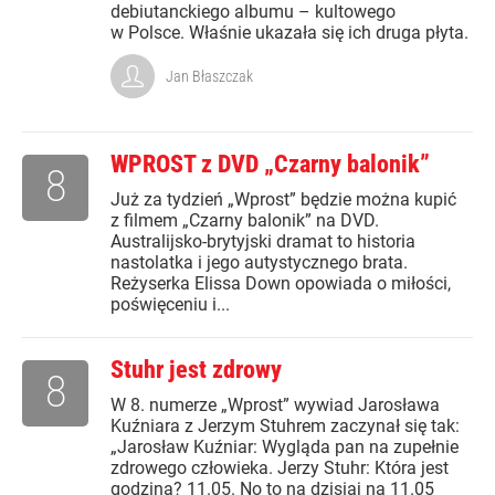
debiutanckiego albumu – kultowego
w Polsce. Właśnie ukazała się ich druga płyta.
Jan Błaszczak
WPROST z DVD „Czarny balonik”
8
Już za tydzień „Wprost” będzie można kupić
z filmem „Czarny balonik” na DVD.
Australijsko-brytyjski dramat to historia
nastolatka i jego autystycznego brata.
Reżyserka Elissa Down opowiada o miłości,
poświęceniu i...
Stuhr jest zdrowy
8
W 8. numerze „Wprost” wywiad Jarosława
Kuźniara z Jerzym Stuhrem zaczynał się tak:
„Jarosław Kuźniar: Wygląda pan na zupełnie
zdrowego człowieka. Jerzy Stuhr: Która jest
godzina? 11.05. No to na dzisiaj na 11.05