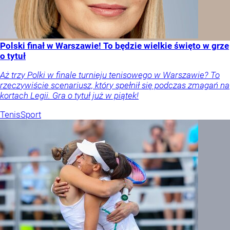
Polski finał w Warszawie! To będzie wielkie święto w grze
o tytuł
Aż trzy Polki w finale turnieju tenisowego w Warszawie? To
rzeczywiście scenariusz, który spełnił się podczas zmagań na
kortach Legii. Gra o tytuł już w piątek!
Tenis
Sport