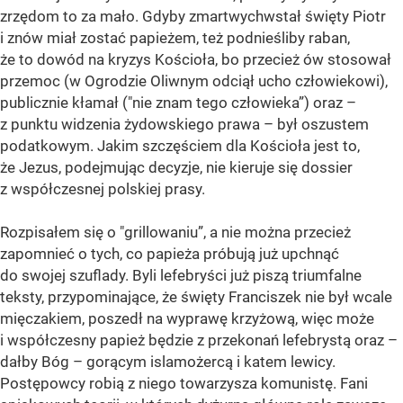
zrzędom to za mało. Gdyby zmartwychwstał święty Piotr
i znów miał zostać papieżem, też podnieśliby raban,
że to dowód na kryzys Kościoła, bo przecież ów stosował
przemoc (w Ogrodzie Oliwnym odciął ucho człowiekowi),
publicznie kłamał ("nie znam tego człowieka”) oraz –
z punktu widzenia żydowskiego prawa – był oszustem
podatkowym. Jakim szczęściem dla Kościoła jest to,
że Jezus, podejmując decyzje, nie kieruje się dossier
z współczesnej polskiej prasy.
Rozpisałem się o "grillowaniu”, a nie można przecież
zapomnieć o tych, co papieża próbują już upchnąć
do swojej szuflady. Byli lefebryści już piszą triumfalne
teksty, przypominające, że święty Franciszek nie był wcale
mięczakiem, poszedł na wyprawę krzyżową, więc może
i współczesny papież będzie z przekonań lefebrystą oraz –
dałby Bóg – gorącym islamożercą i katem lewicy.
Postępowcy robią z niego towarzysza komunistę. Fani