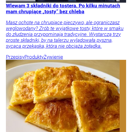
Wlewam 3 składniki do tostera. Po kilku minutach
mam chrupiące „tosty” bez chleba
Masz ochotę na chrupiące pieczywo, ale ograniczasz
węglowodany? Zrób te wyjątkowe tosty, które w smaku
do złudzenia przypominają tradycyjne. Wystarczą trzy
proste składniki, by na talerzu wylądowała pyszna,
sycąca przekąska, która nie obciąża żołądka.
Przepisy
Produkty
Żywienie