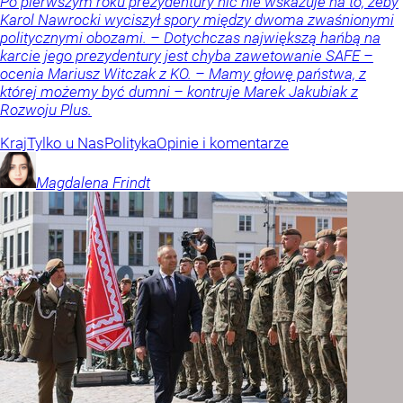
Po pierwszym roku prezydentury nic nie wskazuje na to, żeby
Karol Nawrocki wyciszył spory między dwoma zwaśnionymi
politycznymi obozami. – Dotychczas największą hańbą na
karcie jego prezydentury jest chyba zawetowanie SAFE –
ocenia Mariusz Witczak z KO. – Mamy głowę państwa, z
której możemy być dumni – kontruje Marek Jakubiak z
Rozwoju Plus.
Kraj
Tylko u Nas
Polityka
Opinie i komentarze
Magdalena
Frindt