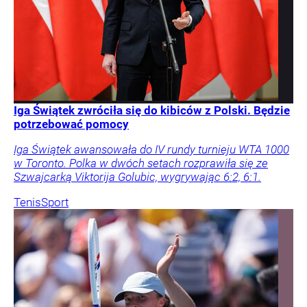
Iga Świątek zwróciła się do kibiców z Polski. Będzie
potrzebować pomocy
Iga Świątek awansowała do IV rundy turnieju WTA 1000
w Toronto. Polka w dwóch setach rozprawiła się ze
Szwajcarką Viktorija Golubic, wygrywając 6:2, 6:1.
Tenis
Sport