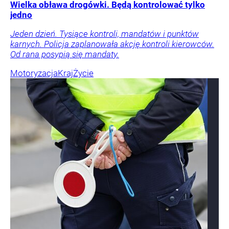
Wielka obława drogówki. Będą kontrolować tylko
jedno
Jeden dzień. Tysiące kontroli, mandatów i punktów
karnych. Policja zaplanowała akcję kontroli kierowców.
Od rana posypią się mandaty.
Motoryzacja
Kraj
Życie