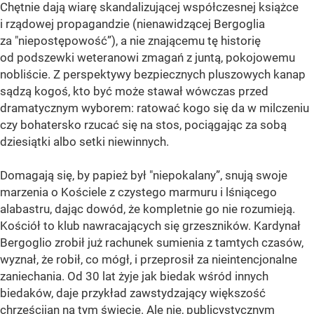
Chętnie dają wiarę skandalizującej współczesnej książce
i rządowej propagandzie (nienawidzącej Bergoglia
za "niepostępowość”), a nie znającemu tę historię
od podszewki weteranowi zmagań z juntą, pokojowemu
nobliście. Z perspektywy bezpiecznych pluszowych kanap
sądzą kogoś, kto być może stawał wówczas przed
dramatycznym wyborem: ratować kogo się da w milczeniu
czy bohatersko rzucać się na stos, pociągając za sobą
dziesiątki albo setki niewinnych.
Domagają się, by papież był "niepokalany”, snują swoje
marzenia o Kościele z czystego marmuru i lśniącego
alabastru, dając dowód, że kompletnie go nie rozumieją.
Kościół to klub nawracających się grzeszników. Kardynał
Bergoglio zrobił już rachunek sumienia z tamtych czasów,
wyznał, że robił, co mógł, i przeprosił za nieintencjonalne
zaniechania. Od 30 lat żyje jak biedak wśród innych
biedaków, daje przykład zawstydzający większość
chrześcijan na tym świecie. Ale nie, publicystycznym