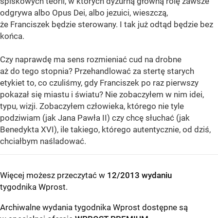
spiskowych teorii, w których dyżurną główną rolę zawsze
odgrywa albo Opus Dei, albo jezuici, wieszczą,
że Franciszek będzie sterowany. I tak już odtąd będzie bez
końca.
Czy naprawdę ma sens rozmieniać cud na drobne
aż do tego stopnia? Przehandlować za stertę starych
etykiet to, co czuliśmy, gdy Franciszek po raz pierwszy
pokazał się miastu i światu? Nie zobaczyłem w nim idei,
typu, wizji. Zobaczyłem człowieka, którego nie tyle
podziwiam (jak Jana Pawła II) czy chcę słuchać (jak
Benedykta XVI), ile takiego, którego autentycznie, od dziś,
chciałbym naśladować.
Więcej możesz przeczytać w
12/2013 wydaniu
tygodnika Wprost
.
Archiwalne wydania tygodnika Wprost dostępne są