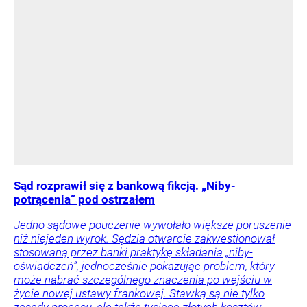
Sąd rozprawił się z bankową fikcją. „Niby-
potrącenia” pod ostrzałem
Jedno sądowe pouczenie wywołało większe poruszenie
niż niejeden wyrok. Sędzia otwarcie zakwestionował
stosowaną przez banki praktykę składania „niby-
oświadczeń”, jednocześnie pokazując problem, który
może nabrać szczególnego znaczenia po wejściu w
życie nowej ustawy frankowej. Stawką są nie tylko