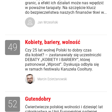
granic, a efekt ich działań może nas wpędzić
w poważne tarapaty. Na szczęście klucz
do bezpieczeństwa naszych finansów tkwi w...
Jan Wrzesiński
Kobiety, bariery, wolność
49
Czy 25 lat wolnej Polski to dobry czas
dla kobiet? – zastanawiały się uczestniczki
DEBATY „KOBIETY I BARIERY”, której
patronował „Wprost”. Dyskusja odbyła się
w ramach festiwalu Karuzela Cooltury.
Marcin Dzierżanowski
Gutendobry
52
Ćwierćwiecze polskiej wolności i dziesięć lat
członkostwa w Unii Europejskiej najlepiej