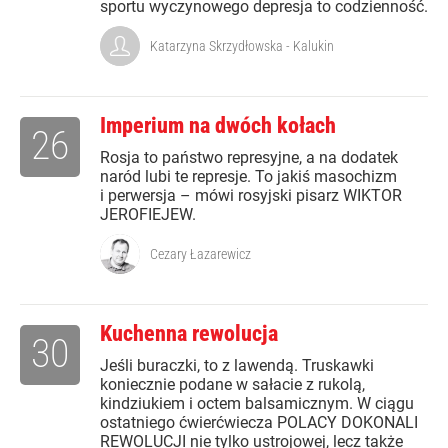
sportu wyczynowego depresja to codzienność.
Katarzyna Skrzydłowska - Kalukin
Imperium na dwóch kołach
26
Rosja to państwo represyjne, a na dodatek
naród lubi te represje. To jakiś masochizm
i perwersja – mówi rosyjski pisarz WIKTOR
JEROFIEJEW.
Cezary Łazarewicz
Kuchenna rewolucja
30
Jeśli buraczki, to z lawendą. Truskawki
koniecznie podane w sałacie z rukolą,
kindziukiem i octem balsamicznym. W ciągu
ostatniego ćwierćwiecza POLACY DOKONALI
REWOLUCJI nie tylko ustrojowej, lecz także