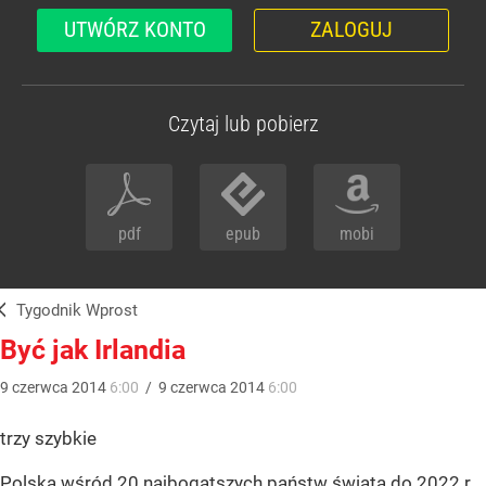
UTWÓRZ KONTO
ZALOGUJ
Czytaj lub pobierz
pdf
epub
mobi
Tygodnik Wprost
Być jak Irlandia
9
czerwca
2014
6:00
/
9
czerwca
2014
6:00
trzy szybkie
Polska wśród 20 najbogatszych państw świata do 2022 r.