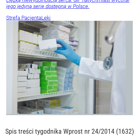
ciężką niewydolnością serca. GIF natychmiast wycofał
jego jedyną serię dostępną w Polsce.
Strefa Pacjenta
Leki
Spis treści
tygodnika Wprost nr 24/2014 (1632)