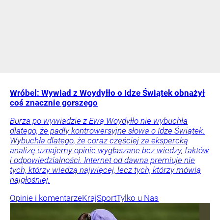
Wróbel: Wywiad z Woydyłło o Idze Świątek obnażył
coś znacznie gorszego
Burza po wywiadzie z Ewą Woydyłło nie wybuchła
dlatego, że padły kontrowersyjne słowa o Idze Świątek.
Wybuchła dlatego, że coraz częściej za ekspercką
analizę uznajemy opinie wygłaszane bez wiedzy, faktów
i odpowiedzialności. Internet od dawna premiuje nie
tych, którzy wiedzą najwięcej, lecz tych, którzy mówią
najgłośniej.
Opinie i komentarze
Kraj
Sport
Tylko u Nas