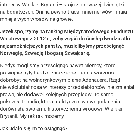
interes w Wielkiej Brytanii – kraju z pierwszej dziesiątki
najbogatszych. Oni na pewno tracą mniej nerwów i mają
mniej siwych włosów na głowie.
Jeżeli spojrzymy na ranking Międzynarodowego Funduszu
Walutowego z 2012 r., żeby wejść do ścisłej dwudziestki
najzamożniejszych państw, musielibyśmy prześcignąć
Norwegię, Szwecję i bogatą Szwajcarię.
Kiedyś mogliśmy prześcignąć nawet Niemcy, które
po wojnie były bardzo zniszczone. Tam stworzono
dobrobyt na wolnorynkowym planie Adenauera. Rząd
nie wściubiał nosa w interesy przedsiębiorców, nie zmieniał
prawa, nie dodawał kolejnych przepisów. To samo
pokazała Irlandia, która praktycznie w dwa pokolenia
dorównała swojemu historycznemu wrogowi -Wielkiej
Brytanii. My też tak możemy.
Jak udało się im to osiągnąć?