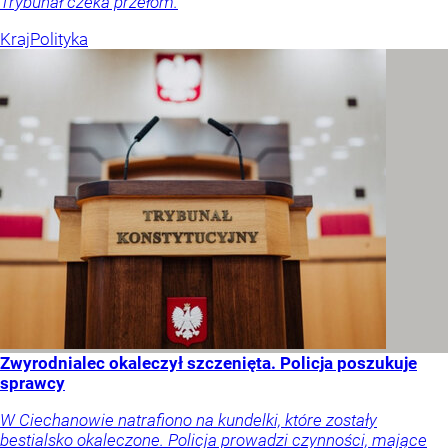
Trybunał czeka przełom.
Kraj
Polityka
Zwyrodnialec okaleczył szczenięta. Policja poszukuje
sprawcy
W Ciechanowie natrafiono na kundelki, które zostały
bestialsko okaleczone. Policja prowadzi czynności, mające