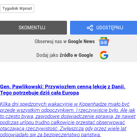
Tygodnik Wprost
SKOMENTUJ
UDOSTĘPNIJ
Obserwuj nas
w
Google News
Dodaj jako
źródło w Google
Gen. Pawlikowski: Przywiozłem cenną lekcję z Danii.
Tego potrzebuje dziś cała Europa
Kilka dni spędzonych wakacyjnie w Kopenhadze miało być
przede wszystkim odpoczynkiem. I rzeczywiście było. Ale jak
to często bywa, zawodowe doświadczenie sprawia, że nawet
podczas urlopu trudno całkowicie przestać obserwować
otaczającą rzeczywistość. Zwłaszcza gdy przez wiele lat
odpowiadało się za bezpieczeństwo państwa.