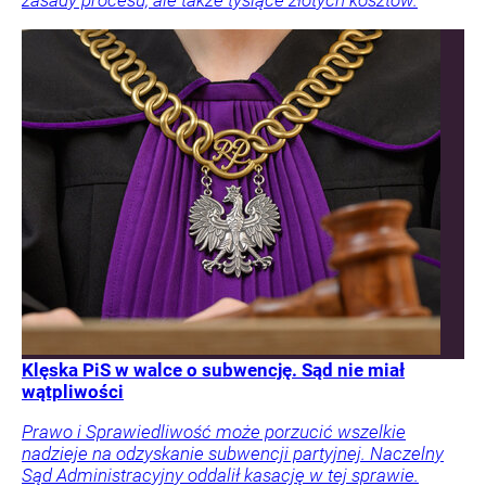
zasady procesu, ale także tysiące złotych kosztów.
Klęska PiS w walce o subwencję. Sąd nie miał
wątpliwości
Prawo i Sprawiedliwość może porzucić wszelkie
nadzieje na odzyskanie subwencji partyjnej. Naczelny
Sąd Administracyjny oddalił kasację w tej sprawie.