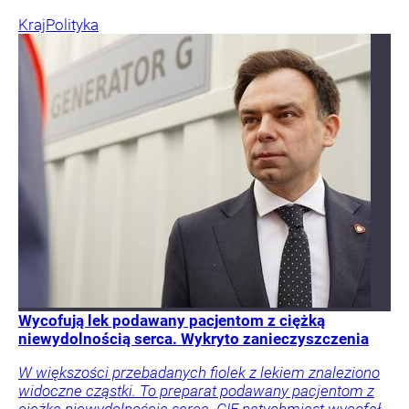
Kraj
Polityka
Wycofują lek podawany pacjentom z ciężką
niewydolnością serca. Wykryto zanieczyszczenia
W większości przebadanych fiolek z lekiem znaleziono
widoczne cząstki. To preparat podawany pacjentom z