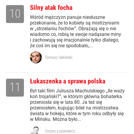
Silny atak focha
10
Wśród mężczyzn panuje niesłuszne
przekonanie, że to kobiety są mistrzyniami
w „strzelaniu fochów”. Obrażają się o nie
wiadomo co, robią te swoje nadąsane miny
i zachowują się irracjonalnie tylko dlatego,
że coś im się nie spodobało,...
Tomasz Sekielski
Łukaszenka a sprawa polska
11
Był taki film Juliusza Machulskiego „Ile waży
koń trojański?”, w którym główna bohaterka
przeniosła się w lata 80. Ja też się
przeniosłem, kupując bilet na mistrzostwa
świata w hokeju, które w tym roku odbyły się
w Mińsku. Można było...
Cezary Łazarewicz