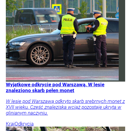
Wyjątkowe odkrycie pod Warszawą. W lesie
znaleziono skarb pełen monet
W lesie pod Warszawą odkryto skarb srebrnych monet z
XVII wieku. Część znaleziska wciąż pozostaje ukryta w
glinianym naczyniu.
Kraj
Odkrycia