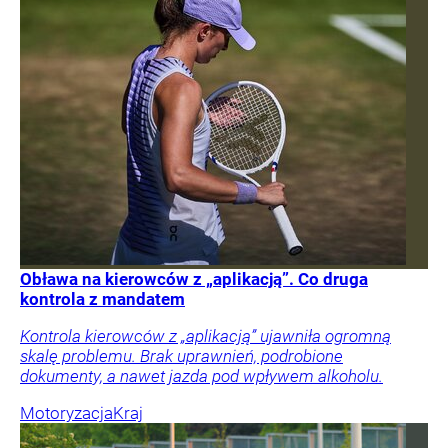
Obława na kierowców z „aplikacją”. Co druga
kontrola z mandatem
Kontrola kierowców z „aplikacją” ujawniła ogromną
skalę problemu. Brak uprawnień, podrobione
dokumenty, a nawet jazda pod wpływem alkoholu.
Motoryzacja
Kraj