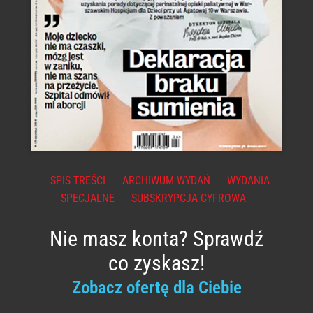
SPIS TREŚCI
ARCHIWUM WYDAŃ
WYDANIA
SPECJALNE
SUBSKRYPCJA CYFROWA
Nie masz konta? Sprawdź
co zyskasz!
Zobacz ofertę dla Ciebie