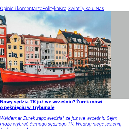
Opinie i komentarze
Polityka
Kraj
Świat
Tylko u Nas
Nowy sędzia TK już we wrześniu? Żurek mówi
o pęknięciu w Trybunale
Waldemar Żurek zapowiedział, że już we wrześniu Sejm
może wybrać ósmego sędziego TK. Według niego jesienią