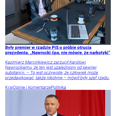
Były premier w rządzie PiS o próbie otrucia
prezydenta. „Nawrocki ćpa, nie mówię, że narkotyki”
Kazimierz Marcinkiewicz zarzucił Karolowi
Nawrockiemu, że ten jest uzależniony od pewnej
substancji. – To jest oczywiste, że człowiek może
przedawkować, także nikotynę – mówił były szef rządu.
Kraj
Opinie i komentarze
Polityka