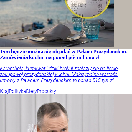
Tym będzie można się objadać w Pałacu Prezydenckim.
Zamówienia kuchni na ponad pół miliona zł
Karambola, kumkwat i dziki brokuł znalazły się na liście
zakupowej prezydenckiej kuchni. Maksymalna wartość
umowy z Pałacem Prezydenckim to ponad 515 tys. zł.
Kraj
Polityka
Diety
Produkty