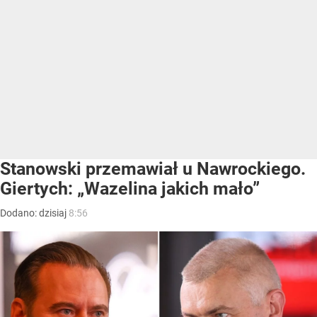
Stanowski przemawiał u Nawrockiego.
Giertych: „Wazelina jakich mało”
Dodano:
dzisiaj
8:56