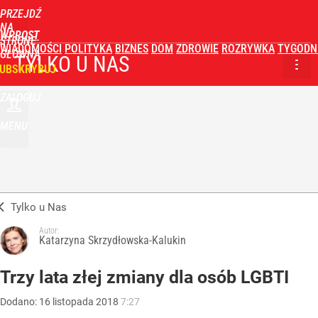
PRZEJDŹ
NA
WPROST
STRONĘ
WIADOMOŚCI
POLITYKA
BIZNES
DOM
ZDROWIE
ROZRYWKA
TYGODN
GŁÓWNĄ
TYLKO U NAS
UBSKRYBUJ
ZALOGUJ
MENU
Tylko u Nas
Autor:
Katarzyna Skrzydłowska-Kalukin
Trzy lata złej zmiany dla osób LGBTI
Dodano:
16
listopada
2018
7:27