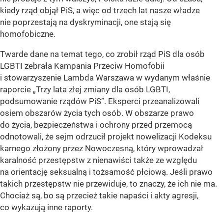
kiedy rząd objął PiS, a więc od trzech lat nasze władze
nie poprzestają na dyskryminacji, one stają się
homofobiczne.
Twarde dane na temat tego, co zrobił rząd PiS dla osób
LGBTI zebrała Kampania Przeciw Homofobii
i stowarzyszenie Lambda Warszawa w wydanym właśnie
raporcie „Trzy lata złej zmiany dla osób LGBTI,
podsumowanie rządów PiS”. Eksperci przeanalizowali
osiem obszarów życia tych osób. W obszarze prawo
do życia, bezpieczeństwa i ochrony przed przemocą
odnotowali, że sejm odrzucił projekt nowelizacji Kodeksu
karnego złożony przez Nowoczesną, który wprowadzał
karalność przestępstw z nienawiści także ze względu
na orientację seksualną i tożsamość płciową. Jeśli prawo
takich przestępstw nie przewiduje, to znaczy, że ich nie ma.
Chociaż są, bo są przecież takie napaści i akty agresji,
co wykazują inne raporty.