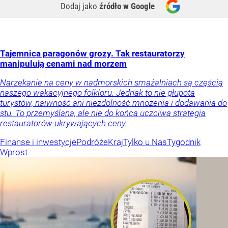
Dodaj jako
źródło w Google
Tajemnica paragonów grozy. Tak restauratorzy
manipulują cenami nad morzem
Narzekanie na ceny w nadmorskich smażalniach są częścią
naszego wakacyjnego folkloru. Jednak to nie głupota
turystów, naiwność ani niezdolność mnożenia i dodawania do
stu. To przemyślana, ale nie do końca uczciwa strategia
restauratorów ukrywających ceny.
Finanse i inwestycje
Podróże
Kraj
Tylko u Nas
Tygodnik
Wprost