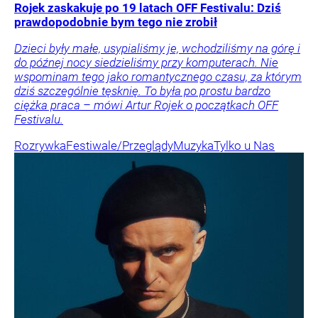
Rojek zaskakuje po 19 latach OFF Festivalu: Dziś
prawdopodobnie bym tego nie zrobił
Dzieci były małe, usypialiśmy je, wchodziliśmy na górę i
do późnej nocy siedzieliśmy przy komputerach. Nie
wspominam tego jako romantycznego czasu, za którym
dziś szczególnie tęsknię. To była po prostu bardzo
ciężka praca – mówi Artur Rojek o początkach OFF
Festivalu.
Rozrywka
Festiwale/Przeglądy
Muzyka
Tylko u Nas