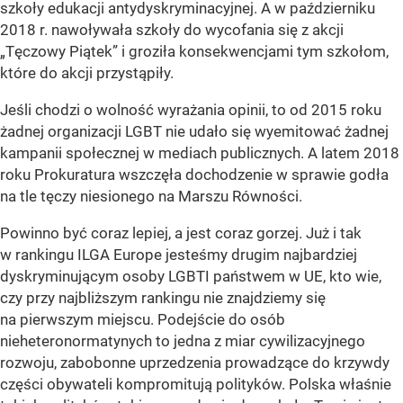
szkoły edukacji antydyskryminacyjnej. A w październiku
2018 r. nawoływała szkoły do wycofania się z akcji
„Tęczowy Piątek” i groziła konsekwencjami tym szkołom,
które do akcji przystąpiły.
Jeśli chodzi o wolność wyrażania opinii, to od 2015 roku
żadnej organizacji LGBT nie udało się wyemitować żadnej
kampanii społecznej w mediach publicznych. A latem 2018
roku Prokuratura wszczęła dochodzenie w sprawie godła
na tle tęczy niesionego na Marszu Równości.
Powinno być coraz lepiej, a jest coraz gorzej. Już i tak
w rankingu ILGA Europe jesteśmy drugim najbardziej
dyskryminującym osoby LGBTI państwem w UE, kto wie,
czy przy najbliższym rankingu nie znajdziemy się
na pierwszym miejscu. Podejście do osób
nieheteronormatynych to jedna z miar cywilizacyjnego
rozwoju, zabobonne uprzedzenia prowadzące do krzywdy
części obywateli kompromitują polityków. Polska właśnie