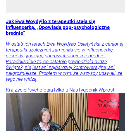
Jak Ewa Woydyłło z terapeutki stała się
influencerką. „Opowiada pop-psychologiczne
brednie”
W ostatnich latach Ewa Woydyłło-Osiatyńska z cenionej
terapeutki uzależnień zamieniła się w influencerkę,
niekiedy głoszącą pop-psychologiczne brednie.
Paradoksalnie to, co ostatnio powiedziała o Idze
Świątek, nie jest ani najbardziej kontrowersyjne, ani
najgroźniejsze. Problem w tym, że wszyscy udawali, że
tego nie widzą.
Kraj
Życie
Psychologia
Tylko u Nas
Tygodnik Wprost