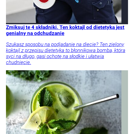
Zmiksuj te 4 składniki. Ten koktajl od dietetyka jest
genialny na odchudzanie
Szukasz sposobu na podjadanie na diecie? Ten zielony
koktajl z przepisu dietetyka to błonnikowa bomba, która
syci na długo, gasi ochotę na słodkie i ułatwia
chudnięcie.