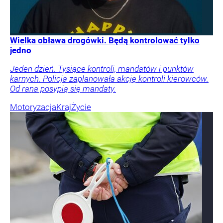
Wielka obława drogówki. Będą kontrolować tylko
jedno
Jeden dzień. Tysiące kontroli, mandatów i punktów
karnych. Policja zaplanowała akcję kontroli kierowców.
Od rana posypią się mandaty.
Motoryzacja
Kraj
Życie