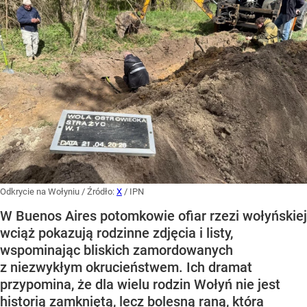
Odkrycie na Wołyniu
/ Źródło:
X
/
IPN
W Buenos Aires potomkowie ofiar rzezi wołyńskiej
wciąż pokazują rodzinne zdjęcia i listy,
wspominając bliskich zamordowanych
z niezwykłym okrucieństwem. Ich dramat
przypomina, że dla wielu rodzin Wołyń nie jest
historią zamkniętą, lecz bolesną raną, która