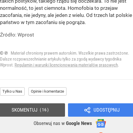
takich polityków, takiego rządu się doczekała. To nie jest
normalność, to jest ciemnota. Homofobia to przejaw
zacofania, nie jedyny, ale jeden z wielu. Od trzech lat polskie
państwo w tym zacofaniu się pogrąża.
Źródło:
Wprost
© ℗
Materiał chroniony prawem autorskim. Wszelkie prawa zastrzeżone.
Dalsze rozpowszechnianie artykułu tylko za zgodą wydawcy tygodnika
Wprost.
Regulamin i warunki licencjonowania materiałów prasowych
.
Tylko u Nas
Opinie i komentarze
SKOMENTUJ
UDOSTĘPNIJ
16
Obserwuj nas
w
Google News