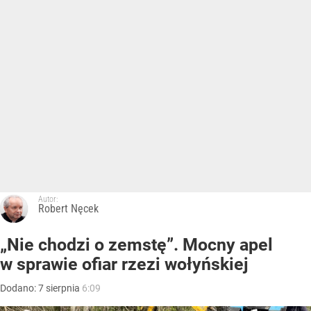
Autor:
Robert Nęcek
„Nie chodzi o zemstę”. Mocny apel
w sprawie ofiar rzezi wołyńskiej
Dodano:
7
sierpnia
6:09