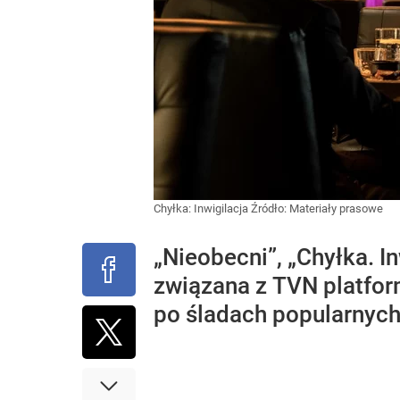
Chyłka: Inwigilacja
Źródło:
Materiały prasowe
„Nieobecni”, „Chyłka. I
związana z TVN platfor
po śladach popularnyc