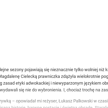
lejne sezony pojawiają się nieznacznie tylko wolniej niż 
agdalenę Cielecką prawniczka zdążyła wielokrotnie pogr
eg zasad etyki adwokackiej i niewyparzonym językiem obra
 wydawali się nie do wybronienia. I, chociaż trochę na zas
ozrywką – opowiadał mi reżyser, Łukasz Palkowski w czas
isaną historię, barwne postacie i świetną obsadę. Star