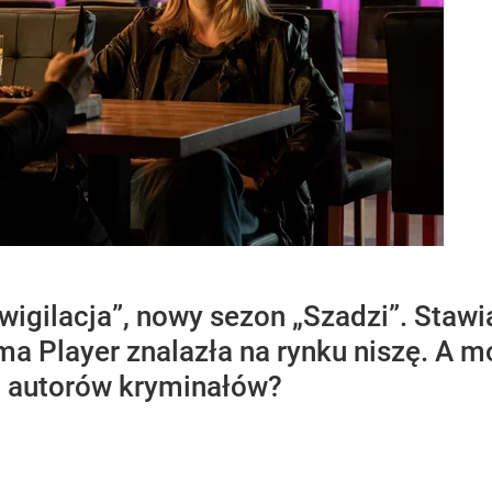
nwigilacja”, nowy sezon „Szadzi”. Stawi
ma Player znalazła na rynku niszę. A m
h autorów kryminałów?