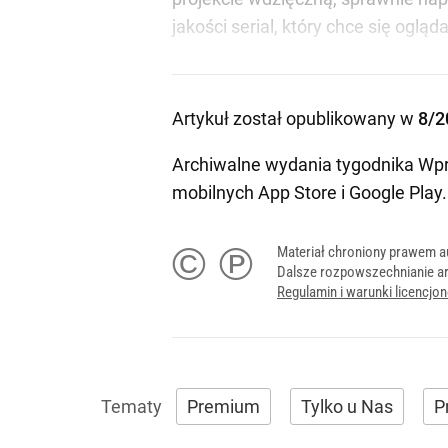
jakości serial, który chce się ogląd
Artykuł został opublikowany w
8/2
Archiwalne wydania tygodnika Wpr
mobilnych
App Store
i
Google Play
.
© ℗
Materiał chroniony prawem a
Dalsze rozpowszechnianie ar
Regulamin i warunki licencj
Premium
Tylko u Nas
P