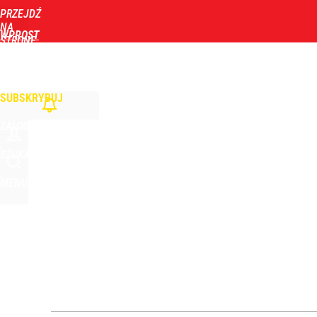
PRZEJDŹ
Udostępnij
0
Skomentuj
NA
WPROST
STRONĘ
GŁÓWNĄ
WIADOMOŚCI
POLITYKA
BIZNES
DOM
ZDROWIE
ROZRYWKA
TYGOD
„Żyję z piętnem zabójcy”. Kierowca, który potrącił
SUBSKRYBUJ
0
ZALOGUJ
Nowy sondaż po wtargnięciu rakiety na Lubelszczy
SZUKAJ
MENU
1
„Nie chodzi o zemstę”. Mocny apel w sprawie ofiar 
dodaj