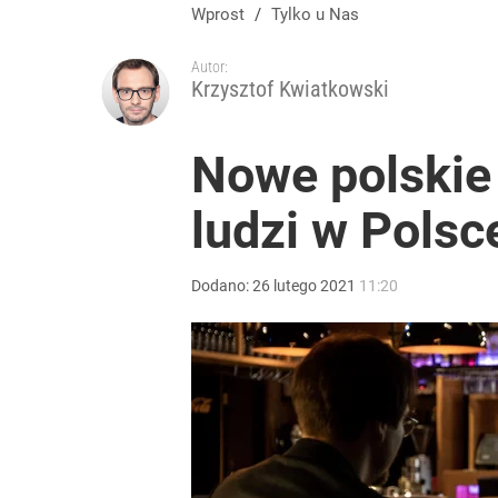
„Regularnie posługuje się językiem nienawiści”. 
Wprost
/
Tylko u Nas
Autor:
4
Krzysztof Kwiatkowski
Morawiecki przelicytował PiS. Chce zawieszać 800 
Nowe polskie 
ludzi w Polsc
dodaj
Wrze po roku Nawrockiego. „Największa hańba” ko
Dodano:
26
lutego
2021
11:20
16