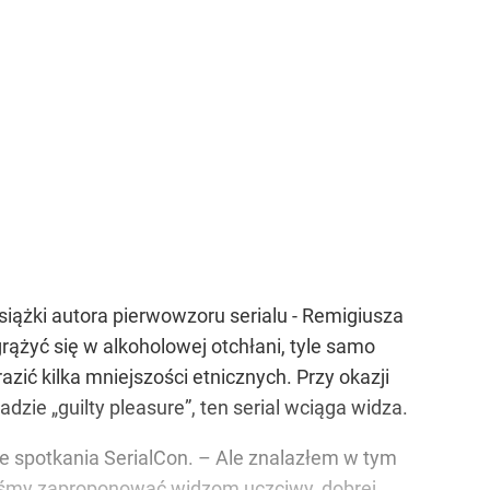
książki autora pierwowzoru serialu - Remigiusza
ążyć się w alkoholowej otchłani, tyle samo
zić kilka mniejszości etnicznych. Przy okazji
adzie „guilty pleasure”, ten serial wciąga widza.
ie spotkania SerialCon. – Ale znalazłem w tym
aliśmy zaproponować widzom uczciwy, dobrej