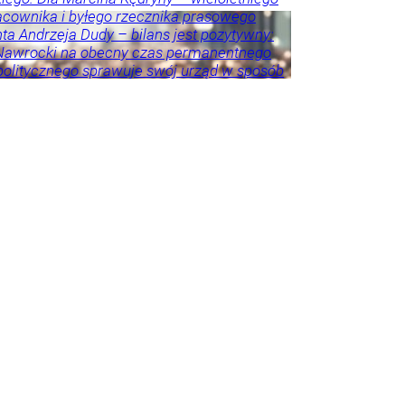
cownika i byłego rzecznika prasowego
ta Andrzeja Dudy – bilans jest pozytywny:
 Nawrocki na obecny czas permanentnego
politycznego sprawuje swój urząd w sposób
 i adekwatny do wyzwań – akcentuje.
eśnie przestrzega przed porównywaniem
h prezydentów. – Andrzej Duda zdał w paru
ch egzamin celująco, ale jeszcze przez
as będzie niedoceniony, jak kiedyś
er Kwaśniewski, a po latach się to zmieniło
zy były rzecznik Andrzeja Dudy.
Tylko u
ka
howska