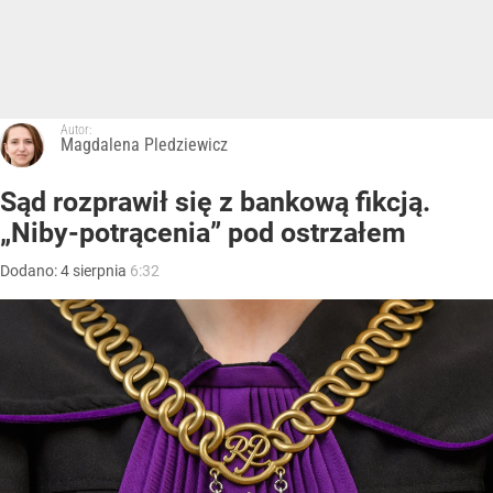
Autor:
Magdalena Pledziewicz
Sąd rozprawił się z bankową fikcją.
„Niby-potrącenia” pod ostrzałem
Dodano:
4
sierpnia
6:32