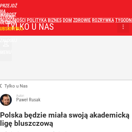
PRZEJDŹ
NA
WPROST
STRONĘ
WIADOMOŚCI
POLITYKA
BIZNES
DOM
ZDROWIE
ROZRYWKA
TYGODN
GŁÓWNĄ
TYLKO U NAS
UBSKRYBUJ
ZALOGUJ
MENU
Tylko u Nas
Autor:
Paweł Rusak
Polska będzie miała swoją akademicką
ligę bluszczową