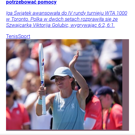
potrzebować pomocy
Iga Świątek awansowała do IV rundy turnieju WTA 1000
w Toronto. Polka w dwóch setach rozprawiła się ze
Szwajcarką Viktorija Golubic, wygrywając 6:2, 6:1.
Tenis
Sport