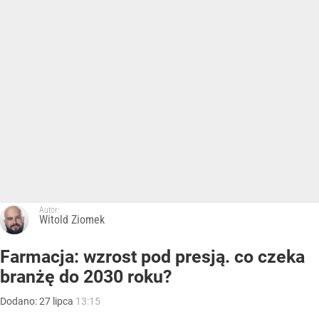
Autor:
Witold Ziomek
Farmacja: wzrost pod presją. co czeka
branżę do 2030 roku?
Dodano:
27
lipca
13:15