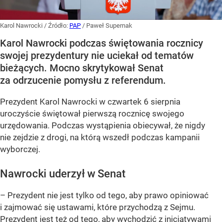
Karol Nawrocki
/ Źródło:
PAP
/
Paweł Supernak
Karol Nawrocki podczas świętowania rocznicy
swojej prezydentury nie uciekał od tematów
bieżących. Mocno skrytykował Senat
za odrzucenie pomysłu z referendum.
Prezydent Karol Nawrocki w czwartek 6 sierpnia
uroczyście świętował pierwszą rocznicę swojego
urzędowania. Podczas wystąpienia obiecywał, że nigdy
nie zejdzie z drogi, na którą wszedł podczas kampanii
wyborczej.
Nawrocki uderzył w Senat
– Prezydent nie jest tylko od tego, aby prawo opiniować
i zajmować się ustawami, które przychodzą z Sejmu.
Prezydent jest też od tego, aby wychodzić z inicjatywami