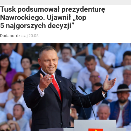
Tusk podsumował prezydenturę
Nawrockiego. Ujawnił „top
5 najgorszych decyzji”
Dodano:
dzisiaj
20:05