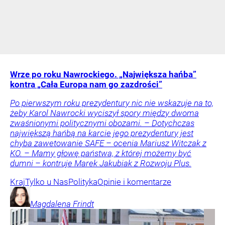
Wrze po roku Nawrockiego. „Największa hańba”
kontra „Cała Europa nam go zazdrości”
Po pierwszym roku prezydentury nic nie wskazuje na to,
żeby Karol Nawrocki wyciszył spory między dwoma
zwaśnionymi politycznymi obozami. – Dotychczas
największą hańbą na karcie jego prezydentury jest
chyba zawetowanie SAFE – ocenia Mariusz Witczak z
KO. – Mamy głowę państwa, z której możemy być
dumni – kontruje Marek Jakubiak z Rozwoju Plus.
Kraj
Tylko u Nas
Polityka
Opinie i komentarze
Magdalena
Frindt