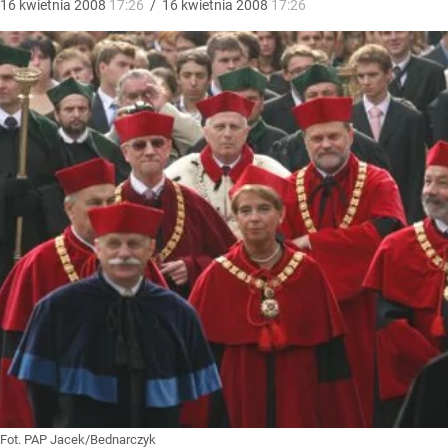
16
kwietnia
2008
17:26
/
16
kwietnia
2008
17:26
Fot. PAP Jacek/Bednarczyk