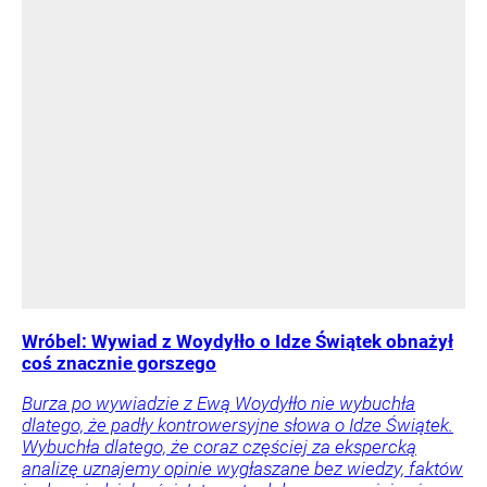
Wróbel: Wywiad z Woydyłło o Idze Świątek obnażył
coś znacznie gorszego
Burza po wywiadzie z Ewą Woydyłło nie wybuchła
dlatego, że padły kontrowersyjne słowa o Idze Świątek.
Wybuchła dlatego, że coraz częściej za ekspercką
analizę uznajemy opinie wygłaszane bez wiedzy, faktów