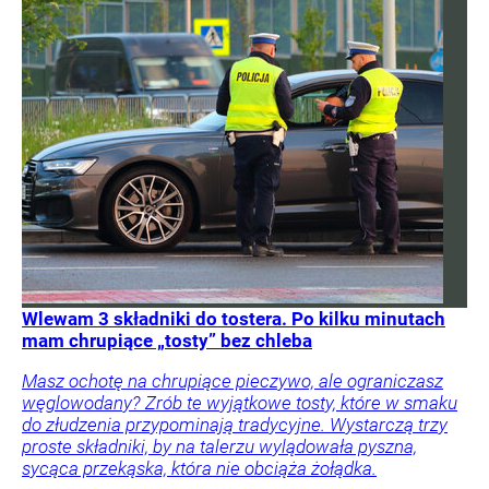
Wlewam 3 składniki do tostera. Po kilku minutach
mam chrupiące „tosty” bez chleba
Masz ochotę na chrupiące pieczywo, ale ograniczasz
węglowodany? Zrób te wyjątkowe tosty, które w smaku
do złudzenia przypominają tradycyjne. Wystarczą trzy
proste składniki, by na talerzu wylądowała pyszna,
sycąca przekąska, która nie obciąża żołądka.