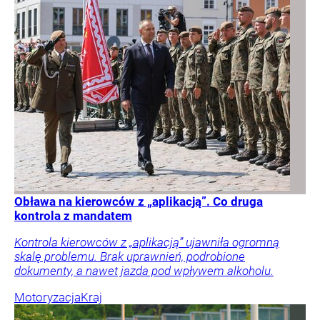
Obława na kierowców z „aplikacją”. Co druga
kontrola z mandatem
Kontrola kierowców z „aplikacją” ujawniła ogromną
skalę problemu. Brak uprawnień, podrobione
dokumenty, a nawet jazda pod wpływem alkoholu.
Motoryzacja
Kraj