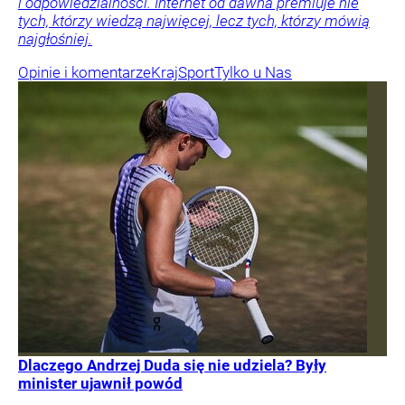
i odpowiedzialności. Internet od dawna premiuje nie
tych, którzy wiedzą najwięcej, lecz tych, którzy mówią
najgłośniej.
Opinie i komentarze
Kraj
Sport
Tylko u Nas
Dlaczego Andrzej Duda się nie udziela? Były
minister ujawnił powód