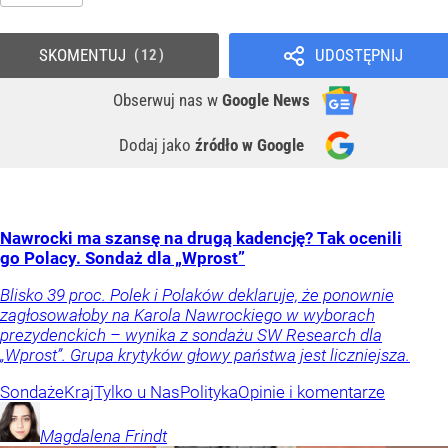
SKOMENTUJ
UDOSTĘPNIJ
12
Obserwuj nas
w
Google News
Dodaj jako
źródło w Google
Nawrocki ma szansę na drugą kadencję? Tak ocenili
go Polacy. Sondaż dla „Wprost”
Blisko 39 proc. Polek i Polaków deklaruje, że ponownie
zagłosowałoby na Karola Nawrockiego w wyborach
prezydenckich – wynika z sondażu SW Research dla
„Wprost”. Grupa krytyków głowy państwa jest liczniejsza.
Sondaże
Kraj
Tylko u Nas
Polityka
Opinie i komentarze
Magdalena
Frindt