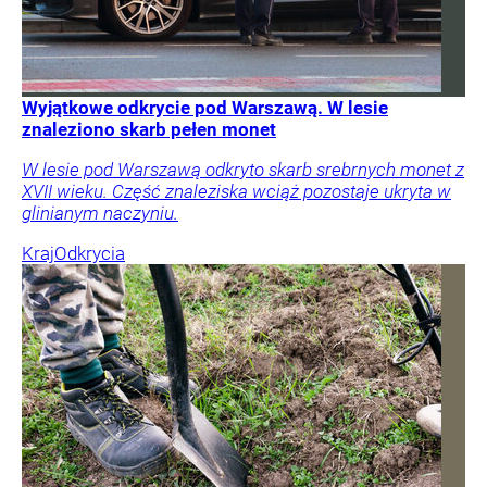
Wyjątkowe odkrycie pod Warszawą. W lesie
znaleziono skarb pełen monet
W lesie pod Warszawą odkryto skarb srebrnych monet z
XVII wieku. Część znaleziska wciąż pozostaje ukryta w
glinianym naczyniu.
Kraj
Odkrycia