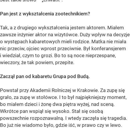
Pan jest z wykształcenia zootechnikiem?
Tak, a z drugiego wykształcenia jestem aktorem. Miałem
zawsze inżynier aktor na wizytówce. Duży wpływ na decyzje
o występach kabaretowych mieli rodzice. Matka nie miała
nic przeciw, ojciec wprost przeciwnie. Był konferansjerem
i wiedział, czym to grozi. Bo to są noce nieprzespane,
wieczory, że tak powiem, przepite.
Zaczął pan od kabaretu Grupa pod Budą.
Powstał przy Akademii Rolniczej w Krakowie. Za zupę się
grało, za zupę w stołówce. I to był najpiękniejszy moment,
bo miałem dzieci i żonę dwa piętra wyżej, nad sceną.
Wkrótce pan wspiął się wysoko. Stał się osobą
powszechnie rozpoznawalną. I wtedy zaczęła się tragedia.
Bo już nie wiadomo było, gdzie iść, w prawo czy w lewo.