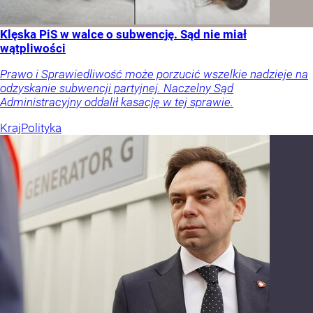
Klęska PiS w walce o subwencję. Sąd nie miał
wątpliwości
Prawo i Sprawiedliwość może porzucić wszelkie nadzieje na
odzyskanie subwencji partyjnej. Naczelny Sąd
Administracyjny oddalił kasację w tej sprawie.
Kraj
Polityka