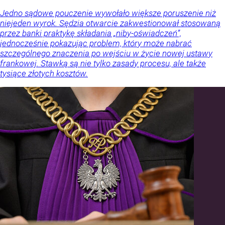
Jedno sądowe pouczenie wywołało większe poruszenie niż
niejeden wyrok. Sędzia otwarcie zakwestionował stosowaną
przez banki praktykę składania „niby-oświadczeń”,
jednocześnie pokazując problem, który może nabrać
szczególnego znaczenia po wejściu w życie nowej ustawy
frankowej. Stawką są nie tylko zasady procesu, ale także
tysiące złotych kosztów.