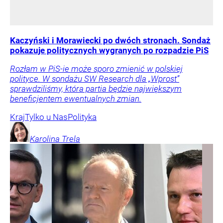
Kaczyński i Morawiecki po dwóch stronach. Sondaż
pokazuje politycznych wygranych po rozpadzie PiS
Rozłam w PiS-ie może sporo zmienić w polskiej
polityce. W sondażu SW Research dla „Wprost”
sprawdziliśmy, która partia będzie największym
beneficjentem ewentualnych zmian.
Kraj
Tylko u Nas
Polityka
Karolina
Trela