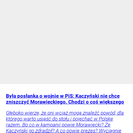
Była posłanka o wojnie w PiS: Kaczyński nie chce
zniszczyć Morawieckiego. Chodzi o coś większego
Głęboko wierzę, że oni wciąż mogą znaleźć powód, dla
którego warto usiąść do stołu i pojechać w Polskę
razem. Bo co w kampanii powie Morawiecki? Że
Kaczyński go zdradził? A co powie prezes? Wyciągnie