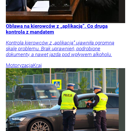
Obława na kierowców z „aplikacją”. Co druga
kontrola z mandatem
Kontrola kierowców z „aplikacją” ujawniła ogromną
skalę problemu. Brak uprawnień, podrobione
dokumenty, a nawet jazda pod wpływem alkoholu.
Motoryzacja
Kraj