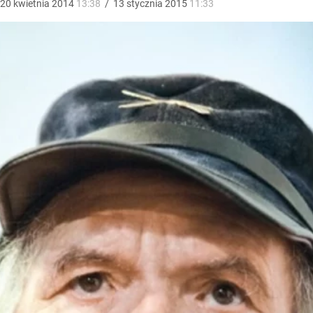
20
kwietnia
2014
13:38
/
13
stycznia
2015
11:33