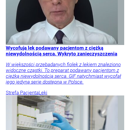
Wycofują lek podawany pacjentom z ciężką
niewydolnością serca. Wykryto zanieczyszczenia
W większości przebadanych fiolek z lekiem znaleziono
widoczne cząstki. To preparat podawany pacjentom z
ciężką niewydolnością serca. GIF natychmiast wycofał
jego jedyną serię dostępną w Polsce.
Strefa Pacjenta
Leki