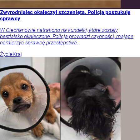
Zwyrodnialec okaleczył szczenięta. Policja poszukuje
sprawcy
W Ciechanowie natrafiono na kundelki, które zostały
bestialsko okaleczone. Policja prowadzi czynności, mające
namierzyć sprawcę przestępstwa.
Życie
Kraj