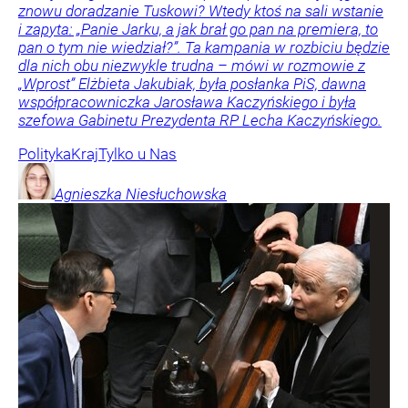
znowu doradzanie Tuskowi? Wtedy ktoś na sali wstanie
i zapyta: „Panie Jarku, a jak brał go pan na premiera, to
pan o tym nie wiedział?”. Ta kampania w rozbiciu będzie
dla nich obu niezwykle trudna – mówi w rozmowie z
„Wprost” Elżbieta Jakubiak, była posłanka PiS, dawna
współpracowniczka Jarosława Kaczyńskiego i była
szefowa Gabinetu Prezydenta RP Lecha Kaczyńskiego.
Polityka
Kraj
Tylko u Nas
Agnieszka
Niesłuchowska