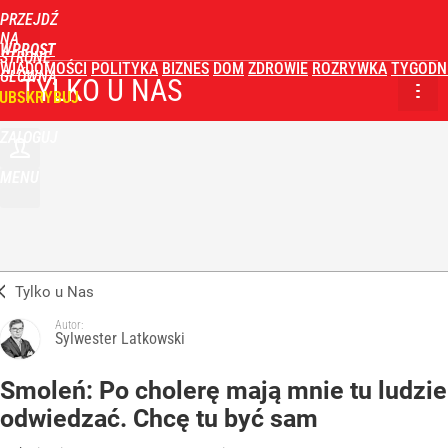
PRZEJDŹ
NA
WPROST
STRONĘ
WIADOMOŚCI
POLITYKA
BIZNES
DOM
ZDROWIE
ROZRYWKA
TYGODN
GŁÓWNĄ
TYLKO U NAS
UBSKRYBUJ
ZALOGUJ
MENU
Tylko u Nas
Autor:
Sylwester Latkowski
Smoleń: Po cholerę mają mnie tu ludzie
odwiedzać. Chcę tu być sam