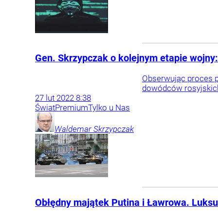
Gen. Skrzypczak o kolejnym etapie wojny:
Obserwując proces pr
dowódców rosyjskich 
27
lut
2022
8:38
Świat
Premium
Tylko u Nas
Waldemar
Skrzypczak
Obłędny majątek Putina i Ławrowa. Luksu