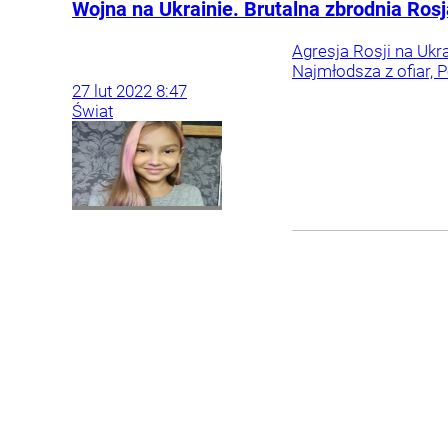
Wojna na Ukrainie. Brutalna zbrodnia Ros
Agresja Rosji na Ukr
Najmłodsza z ofiar, P
27
lut
2022
8:47
Świat