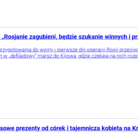
 „Rosjanie zagubieni, będzie szukanie winnych i 
zygotowania do wojny i pierwsze dni operacji Rosji przeciw
w „defiladowy” marsz do Kijowa, gdzie czekają na nich roze
sowe prezenty od córek i tajemnicza kobieta na K