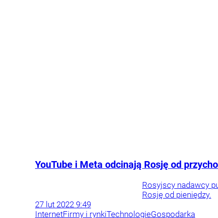
YouTube i Meta odcinają Rosję od przych
Rosyjscy nadawcy pub
Rosję od pieniędzy.
27
lut
2022
9:49
Internet
Firmy i rynki
Technologie
Gospodarka