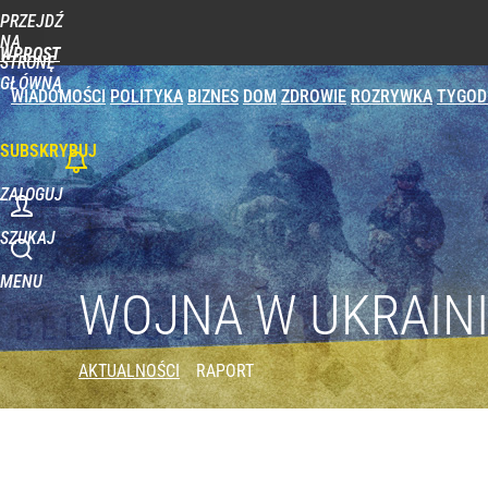
PRZEJDŹ
NA
WPROST
STRONĘ
GŁÓWNĄ
WIADOMOŚCI
POLITYKA
BIZNES
DOM
ZDROWIE
ROZRYWKA
TYGOD
SUBSKRYBUJ
ZALOGUJ
SZUKAJ
MENU
WOJNA W UKRAIN
AKTUALNOŚCI
RAPORT