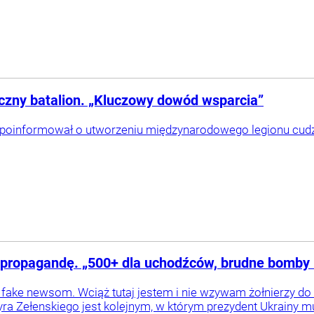
czny batalion. „Kluczowy dowód wsparcia”
poinformował o utworzeniu międzynarodowego legionu cudzo
ą propagandę. „500+ dla uchodźców, brudne bomby 
 fake newsom. Wciąż tutaj jestem i nie wzywam żołnierzy do 
 Zełenskiego jest kolejnym, w którym prezydent Ukrainy mus