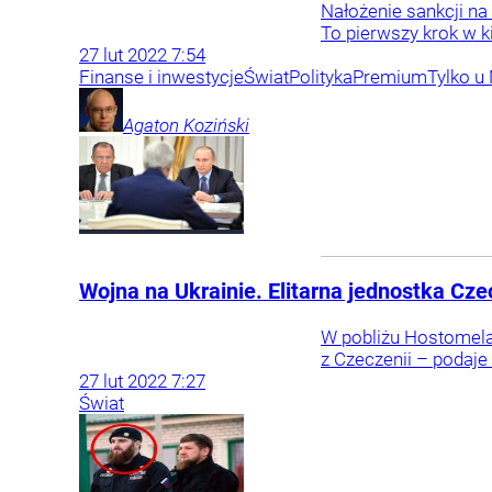
Nałożenie sankcji na
To pierwszy krok w k
27
lut
2022
7:54
Finanse i inwestycje
Świat
Polityka
Premium
Tylko u
Agaton
Koziński
Wojna na Ukrainie. Elitarna jednostka Cz
W pobliżu Hostomela
z Czeczenii – podaje 
27
lut
2022
7:27
Świat