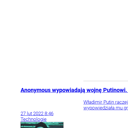
Anonymous wypowiadają wojnę Putinowi. 
Władimir Putin racze
wypowiedziała mu g
27
lut
2022
8:46
Technologie