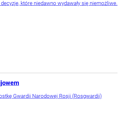
 decyzje, które niedawno wydawały się niemożliwe.
Kijowem
ostkę Gwardii Narodowej Rosji (Rosgwardii)