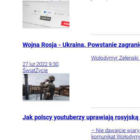
Wojna Rosja - Ukraina. Powstanie zagrani
Wołodymyr Zełenski 
27
lut
2022
9:30
Świat
Życie
Jak polscy youtuberzy uprawiają rosyjsk
– Nie dawajcie wiary
komunikat Wołodymyra