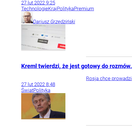
27
lut
2022
9:25
Technologie
Kraj
Polityka
Premium
Dariusz
Grzędziński
Kreml twierdzi, że jest gotowy do rozmó
Rosja chce prowadzić
27
lut
2022
8:48
Świat
Polityka