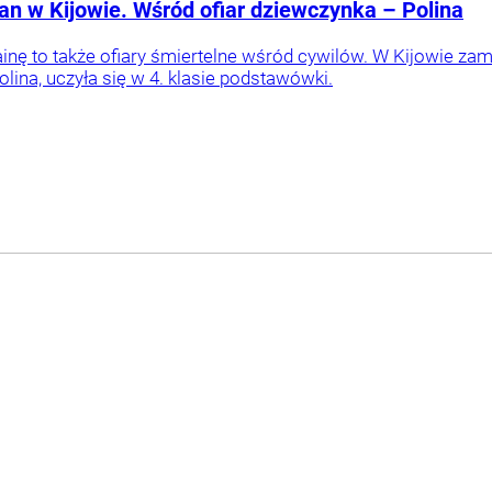
jan w Kijowie. Wśród ofiar dziewczynka – Polina
ainę to także ofiary śmiertelne wśród cywilów. W Kijowie zam
olina, uczyła się w 4. klasie podstawówki.