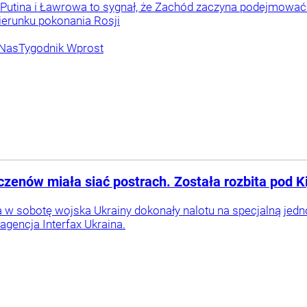
 Putina i Ławrowa to sygnał, że Zachód zaczyna podejmować
ierunku pokonania Rosji
 Nas
Tygodnik Wprost
eczenów miała siać postrach. Została rozbita pod 
 w sobotę wojska Ukrainy dokonały nalotu na specjalną jedn
agencja Interfax Ukraina.