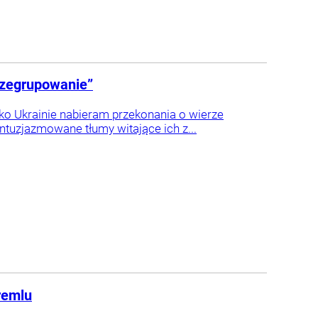
przegrupowanie”
ko Ukrainie nabieram przekonania o wierze
ntuzjazmowane tłumy witające ich z...
remlu