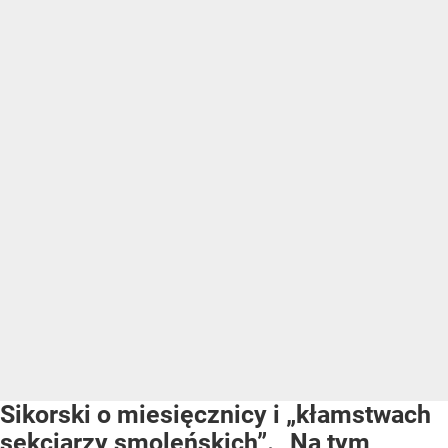
Sikorski o miesięcznicy i „kłamstwach
sekciarzy smoleńskich”. „Na tym