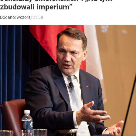
zbudowali imperium”
Dodano:
wczoraj
21:58