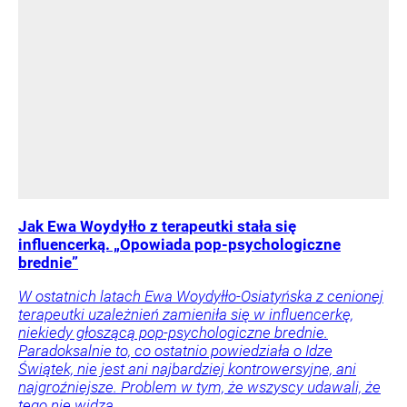
Jak Ewa Woydyłło z terapeutki stała się
influencerką. „Opowiada pop-psychologiczne
brednie”
W ostatnich latach Ewa Woydyłło-Osiatyńska z cenionej
terapeutki uzależnień zamieniła się w influencerkę,
niekiedy głoszącą pop-psychologiczne brednie.
Paradoksalnie to, co ostatnio powiedziała o Idze
Świątek, nie jest ani najbardziej kontrowersyjne, ani
najgroźniejsze. Problem w tym, że wszyscy udawali, że
tego nie widzą.