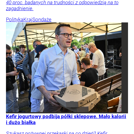
40 proc. badanych na trudności z odpowiedzią na to
zagadnienie.
Polityka
Kraj
Sondaże
Kefir jogurtowy podbija półki sklepowe. Mało kalorii
i dużo białka
Szukasz pożywnej przekąski na co dzień? Kefir