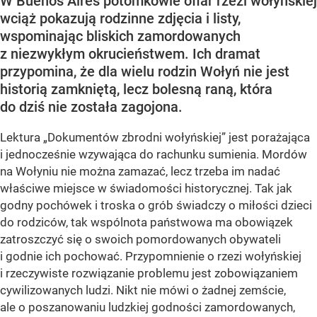
W Buenos Aires potomkowie ofiar rzezi wołyńskiej
wciąż pokazują rodzinne zdjęcia i listy,
wspominając bliskich zamordowanych
z niezwykłym okrucieństwem. Ich dramat
przypomina, że dla wielu rodzin Wołyń nie jest
historią zamkniętą, lecz bolesną raną, która
do dziś nie została zagojona.
Lektura „Dokumentów zbrodni wołyńskiej” jest porażająca
i jednocześnie wzywająca do rachunku sumienia. Mordów
na Wołyniu nie można zamazać, lecz trzeba im nadać
właściwe miejsce w świadomości historycznej. Tak jak
godny pochówek i troska o grób świadczy o miłości dzieci
do rodziców, tak wspólnota państwowa ma obowiązek
zatroszczyć się o swoich pomordowanych obywateli
i godnie ich pochować. Przypomnienie o rzezi wołyńskiej
i rzeczywiste rozwiązanie problemu jest zobowiązaniem
cywilizowanych ludzi. Nikt nie mówi o żadnej zemście,
ale o poszanowaniu ludzkiej godności zamordowanych,