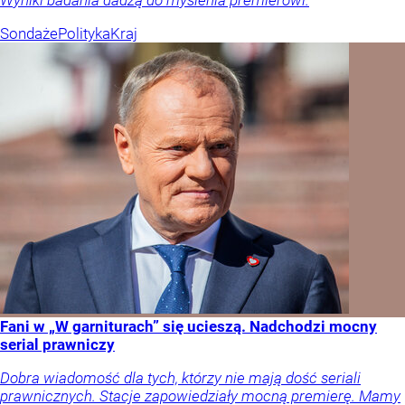
Wyniki badania dadzą do myślenia premierowi.
Sondaże
Polityka
Kraj
Fani w „W garniturach” się ucieszą. Nadchodzi mocny
serial prawniczy
Dobra wiadomość dla tych, którzy nie mają dość seriali
prawnicznych. Stacje zapowiedziały mocną premierę. Mamy