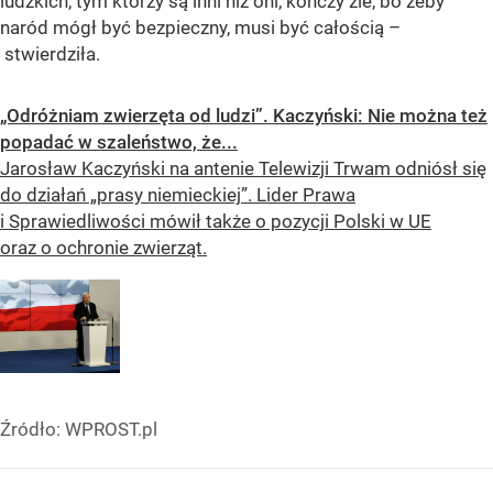
ludzkich, tym którzy są inni niż oni, kończy źle, bo żeby
naród mógł być bezpieczny, musi być całością
–
stwierdziła.
„Odróżniam zwierzęta od ludzi”. Kaczyński: Nie można też
popadać w szaleństwo, że...
Jarosław Kaczyński na antenie Telewizji Trwam odniósł się
do działań „prasy niemieckiej”. Lider Prawa
i Sprawiedliwości mówił także o pozycji Polski w UE
oraz o ochronie zwierząt.
Źródło:
WPROST.pl