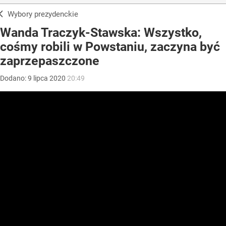
Wybory prezydenckie
Wanda Traczyk-Stawska: Wszystko,
cośmy robili w Powstaniu, zaczyna być
zaprzepaszczone
Dodano:
9
lipca
2020
20:49