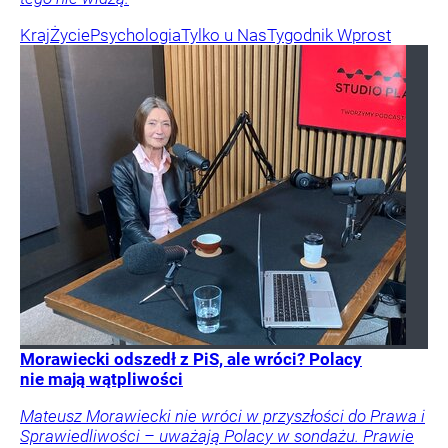
Kraj
Życie
Psychologia
Tylko u Nas
Tygodnik Wprost
Morawiecki odszedł z PiS, ale wróci? Polacy
nie mają wątpliwości
Mateusz Morawiecki nie wróci w przyszłości do Prawa i
Sprawiedliwości – uważają Polacy w sondażu. Prawie