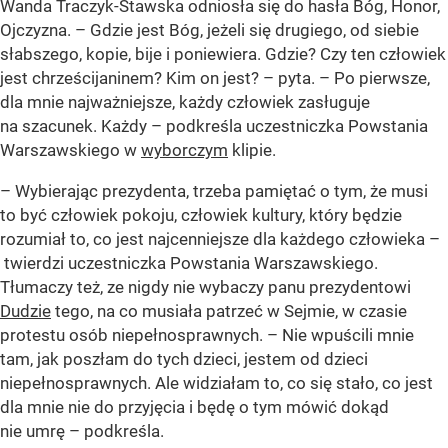
Wanda Traczyk-Stawska odniosła się do hasła Bóg, Honor,
Ojczyzna. –
Gdzie jest Bóg, jeżeli się drugiego, od siebie
słabszego, kopie, bije i poniewiera. Gdzie? Czy ten człowiek
jest chrześcijaninem? Kim on jest?
– pyta. –
Po pierwsze,
dla mnie najważniejsze, każdy człowiek zasługuje
na szacunek. Każdy
– podkreśla uczestniczka Powstania
Warszawskiego w
wyborczym
klipie.
–
Wybierając prezydenta, trzeba pamiętać o tym, że musi
to być człowiek pokoju, człowiek kultury, który będzie
rozumiał to, co jest najcenniejsze dla każdego człowieka
–
twierdzi uczestniczka Powstania Warszawskiego.
Tłumaczy też, ze nigdy nie wybaczy panu prezydentowi
Dudzie
tego, na co musiała patrzeć w Sejmie, w czasie
protestu osób niepełnosprawnych. –
Nie wpuścili mnie
tam, jak poszłam do tych dzieci, jestem od dzieci
niepełnosprawnych. Ale widziałam to, co się stało, co jest
dla mnie nie do przyjęcia i będę o tym mówić dokąd
nie umrę
– podkreśla.