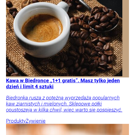
Kawa w Biedronce „1+1 gratis”. Masz tylko jeden
dzień i limit 4 sztuki
Biedronka rusza z potężną wyprzedażą popularnych
kaw ziarnistych i mielonych. Sklepowe półki
opustoszeją w kilka chwil, więc warto się pospieszyć.
Produkty
Żywienie