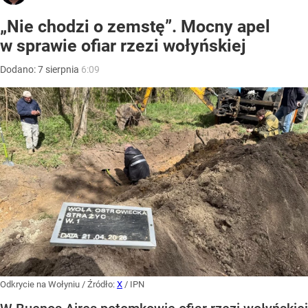
„Nie chodzi o zemstę”. Mocny apel
w sprawie ofiar rzezi wołyńskiej
Dodano:
7
sierpnia
6:09
Odkrycie na Wołyniu
/ Źródło:
X
/
IPN