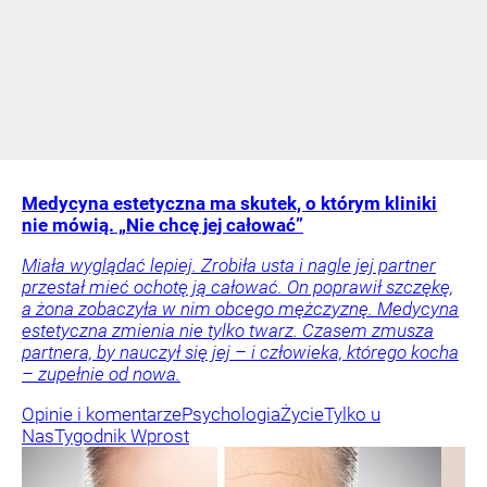
Medycyna estetyczna ma skutek, o którym kliniki
nie mówią. „Nie chcę jej całować”
Miała wyglądać lepiej. Zrobiła usta i nagle jej partner
przestał mieć ochotę ją całować. On poprawił szczękę,
a żona zobaczyła w nim obcego mężczyznę. Medycyna
estetyczna zmienia nie tylko twarz. Czasem zmusza
partnera, by nauczył się jej – i człowieka, którego kocha
– zupełnie od nowa.
Opinie i komentarze
Psychologia
Życie
Tylko u
Nas
Tygodnik Wprost