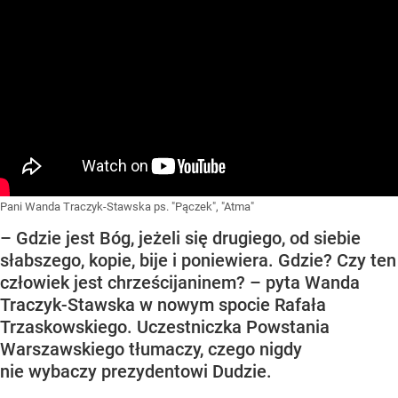
Pani Wanda Traczyk-Stawska ps. "Pączek", "Atma"
– Gdzie jest Bóg, jeżeli się drugiego, od siebie
słabszego, kopie, bije i poniewiera. Gdzie? Czy ten
człowiek jest chrześcijaninem? – pyta Wanda
Traczyk-Stawska w nowym spocie Rafała
Trzaskowskiego. Uczestniczka Powstania
Warszawskiego tłumaczy, czego nigdy
nie wybaczy prezydentowi Dudzie.