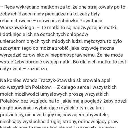
–
Ręce wykręcano matkom za to, że one strajkowały po to,
żeby ich dzieci miały pieniądze na to, żeby były
rehabilitowane
– mówi uczestniczka Powstania
Warszawskiego. –
Te matki to są nadzwyczajne matki.
I dotknięcie ich na oczach tych chłopców
unieruchomionych, tych młodych ludzi, mężczyzn, to było
szczytem tego co można zrobić, jaka krzywdę można
wyrządzić człowiekowi niepełnosprawnemu. Że nie może
wstać żeby obronić swojej matki. Bo dla nich matka to jest
cały świat
– zaznacza.
Na koniec Wanda Traczyk-Stawska skierowała apel
do wszystkich Polaków. –
Z całego serca i wszystkich
moich możliwości umysłowych proszę wszystkich
Polaków, bez względu na to, jakie mają poglądy, żeby poszli
na głosowanie i wybierając myśleli o tym, że kraj
podzielony, nienawidzący się nawzajem obywatele,
niechcący wysłuchać drugiej strony, odmawiający praw