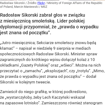
Radosław Sikorski
/ Źródło:
Flickr
/
Ministry of Foreign Affairs of the Republic
of Poland, Marcin Maniewski / MSZ
Radosław Sikorski zabrał głos w związku
z miesięcznicą smoleńską. Lider polskiej
dyplomacji przypomniał, że „prawda o wypadku
jest znana od początku”.
„Jutro miesięcznica; Sekciarze smoleńscy znowu będą
kłamać” – napisał w niedzielę 9 sierpnia w mediach
społecznościowych Radosław Sikorski. Minister spraw
zagranicznych do krótkiego wpisu dołączył kolaż z 10
okładkami „Gazety Polskiej” oraz „wSieci”. Można na nich
przeczytać o „zamachu”, „eksplozjach”, czy „trotylu”. „Mimo,
że prawda o wypadku jest znana od początku” – dodał
Sikorski w kolejnym tweecie.
Zamieścił do niego grafikę, w której podkreślono,
że „wystarczyłoby, żeby Lech Kaczyński wskazał
na zapasowe lotnisko”. Zamieszczono również stenogram