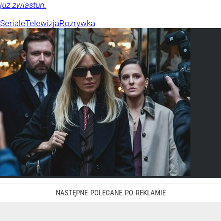
już zwiastun.
Seriale
Telewizja
Rozrywka