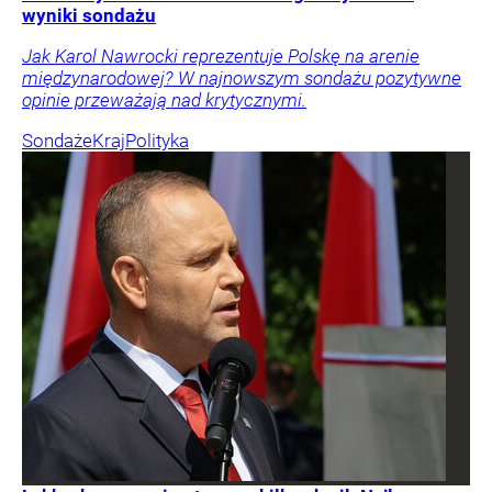
wyniki sondażu
Jak Karol Nawrocki reprezentuje Polskę na arenie
międzynarodowej? W najnowszym sondażu pozytywne
opinie przeważają nad krytycznymi.
Sondaże
Kraj
Polityka