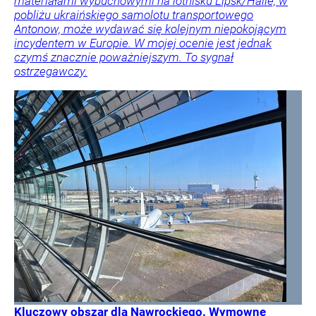
materiałami wybuchowymi na lotnisku Lipsk/Halle, w
pobliżu ukraińskiego samolotu transportowego
Antonow, może wydawać się kolejnym niepokojącym
incydentem w Europie. W mojej ocenie jest jednak
czymś znacznie poważniejszym. To sygnał
ostrzegawczy.
Kluczowy obszar dla Nawrockiego. Wymowne