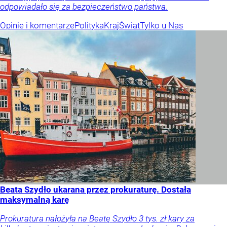
odpowiadało się za bezpieczeństwo państwa.
Opinie i komentarze
Polityka
Kraj
Świat
Tylko u Nas
Beata Szydło ukarana przez prokuraturę. Dostała
maksymalną karę
Prokuratura nałożyła na Beatę Szydło 3 tys. zł kary za