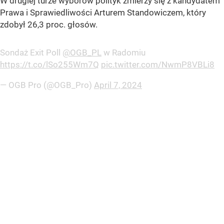
W drugiej turze wyborów polityk zmierzy się z kandydatem
Prawa i Sprawiedliwości Arturem Standowiczem, który
zdobył 26,3 proc. głosów.
Sondaż Exit Poll
@OGB_PL
w Radomiu
https://t.co/lSo255Wm7Q
pic.twitter.com/NwmP8VBLi8
— OGB Pro (@OGB_Pro)
April 7, 2024