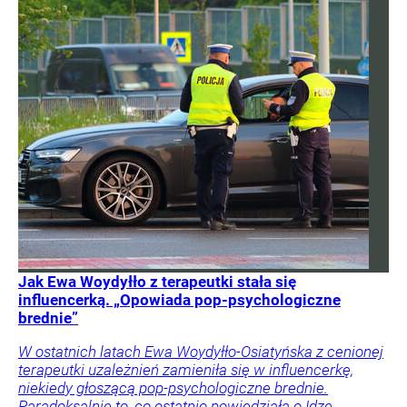
Jak Ewa Woydyłło z terapeutki stała się
influencerką. „Opowiada pop-psychologiczne
brednie”
W ostatnich latach Ewa Woydyłło-Osiatyńska z cenionej
terapeutki uzależnień zamieniła się w influencerkę,
niekiedy głoszącą pop-psychologiczne brednie.
Paradoksalnie to, co ostatnio powiedziała o Idze