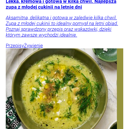
Lekka, kremowa i gotowa w kilka chwil. Najlepsza
zupa z młodej cukinii na letnie dni
Aksamitna, delikatna i gotowa w zaledwie kilka chwil.
Zupa z młodej cukinii to idealny pomysł na letni obiad.
Poznaj sprawdzony przepis oraz wskazówki, dzięki
którym zawsze wychodzi idealnie.
Przepisy
Żywienie