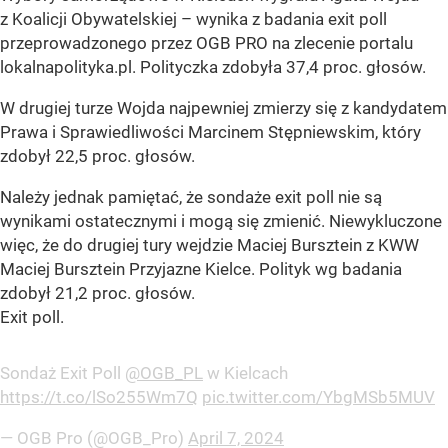
z Koalicji Obywatelskiej – wynika z badania exit poll
przeprowadzonego przez OGB PRO na zlecenie portalu
lokalnapolityka.pl. Polityczka zdobyła 37,4 proc. głosów.
W drugiej turze Wojda najpewniej zmierzy się z kandydatem
Prawa i Sprawiedliwości Marcinem Stępniewskim, który
zdobył 22,5 proc. głosów.
Należy jednak pamiętać, że sondaże exit poll nie są
wynikami ostatecznymi i mogą się zmienić. Niewykluczone
więc, że do drugiej tury wejdzie Maciej Bursztein z KWW
Maciej Bursztein Przyjazne Kielce. Polityk wg badania
zdobył 21,2 proc. głosów.
Exit poll.
Sondaż Exit Poll
@OGB_PL
w Kielcach
https://t.co/lSo255Wm7Q
pic.twitter.com/YbgMSb5MUV
— OGB Pro (@OGB_Pro)
April 7, 2024