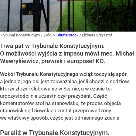
Trybunał Konstytucyjny
/ Źródło:
Shutterstock
/
Elzbieta Krzysztof
Trwa pat w Trybunale Konstytucyjnym.
O możliwości wyjścia z impasu mówi mec. Michał
Wawrykiewicz, prawnik i europoseł KO.
Wokół Trybunału Konstytucyjnego wciąż toczy się spór
,
a jedna z jego osi jest zauważalna, jeśli chodzi o sędziów,
którzy złożyli ślubowanie w Sejmie, a
w czasie tej
uroczystości nie uczestniczył prezydent.
Część
komentatorów stoi na stanowisku, że proces objęcia
stanowisk sędziowskich został przeprowadzony
we właściwy sposób, część jest odmiennego zdania.
Paraliż w Trybunale Konstytucyjnym.