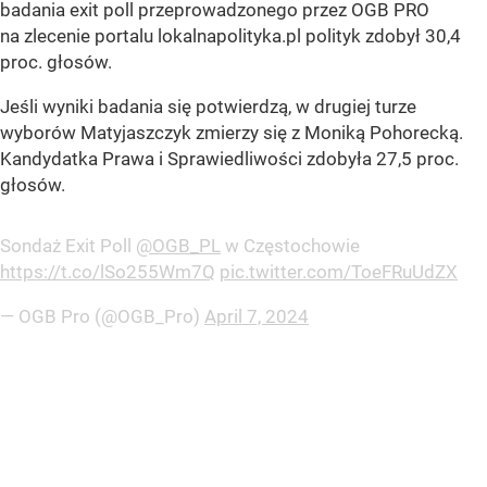
badania exit poll przeprowadzonego przez OGB PRO
na zlecenie portalu lokalnapolityka.pl polityk zdobył 30,4
proc. głosów.
Jeśli wyniki badania się potwierdzą, w drugiej turze
wyborów Matyjaszczyk zmierzy się z Moniką Pohorecką.
Kandydatka Prawa i Sprawiedliwości zdobyła 27,5 proc.
głosów.
Sondaż Exit Poll
@OGB_PL
w Częstochowie
https://t.co/lSo255Wm7Q
pic.twitter.com/ToeFRuUdZX
— OGB Pro (@OGB_Pro)
April 7, 2024