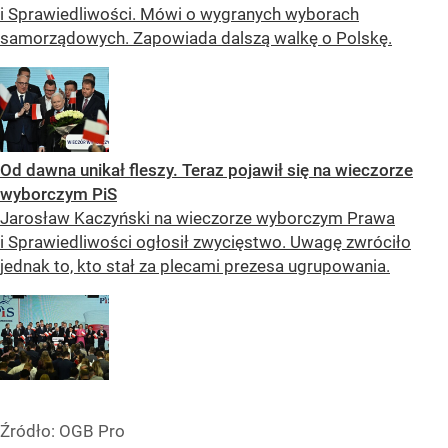
i Sprawiedliwości. Mówi o wygranych wyborach
samorządowych. Zapowiada dalszą walkę o Polskę.
Od dawna unikał fleszy. Teraz pojawił się na wieczorze
wyborczym PiS
Jarosław Kaczyński na wieczorze wyborczym Prawa
i Sprawiedliwości ogłosił zwycięstwo. Uwagę zwróciło
jednak to, kto stał za plecami prezesa ugrupowania.
Źródło:
OGB Pro