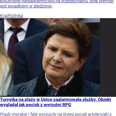
kilkukrotne niestawiennictwo na przesłuchaniu. Była premier
jest świadkiem w śledztwie.
Kraj
Polityka
Turystka na plaży w Ustce zaalarmowała służby. Obiekt
wyglądał jak pocisk z wyrzutni RPG
Prądy morskie i fale wyrzuciły na brzeg pocisk artyleryjski z