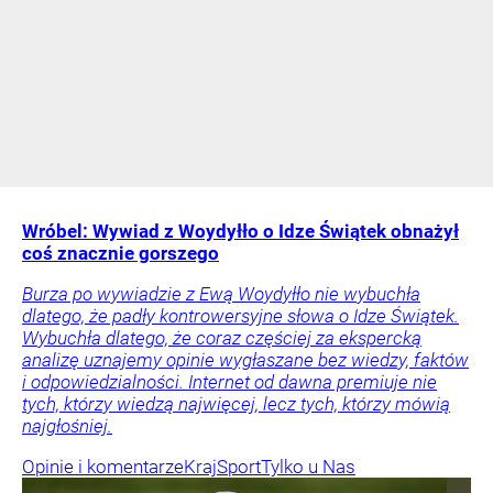
Wróbel: Wywiad z Woydyłło o Idze Świątek obnażył
coś znacznie gorszego
Burza po wywiadzie z Ewą Woydyłło nie wybuchła
dlatego, że padły kontrowersyjne słowa o Idze Świątek.
Wybuchła dlatego, że coraz częściej za ekspercką
analizę uznajemy opinie wygłaszane bez wiedzy, faktów
i odpowiedzialności. Internet od dawna premiuje nie
tych, którzy wiedzą najwięcej, lecz tych, którzy mówią
najgłośniej.
Opinie i komentarze
Kraj
Sport
Tylko u Nas