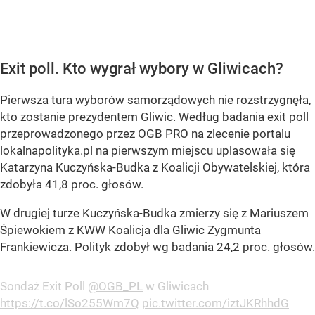
Exit poll. Kto wygrał wybory w Gliwicach?
Pierwsza tura wyborów samorządowych nie rozstrzygnęła,
kto zostanie prezydentem Gliwic. Według badania exit poll
przeprowadzonego przez OGB PRO na zlecenie portalu
lokalnapolityka.pl na pierwszym miejscu uplasowała się
Katarzyna Kuczyńska-Budka z Koalicji Obywatelskiej, która
zdobyła 41,8 proc. głosów.
W drugiej turze Kuczyńska-Budka zmierzy się z Mariuszem
Śpiewokiem z KWW Koalicja dla Gliwic Zygmunta
Frankiewicza. Polityk zdobył wg badania 24,2 proc. głosów.
Sondaż Exit Poll
@OGB_PL
w Gliwicach
https://t.co/lSo255Wm7Q
pic.twitter.com/iztJKRhhdG