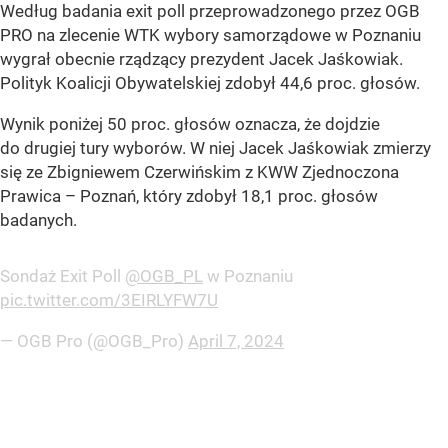
Według badania exit poll przeprowadzonego przez OGB
PRO na zlecenie WTK wybory samorządowe w Poznaniu
wygrał obecnie rządzący prezydent Jacek Jaśkowiak.
Polityk Koalicji Obywatelskiej zdobył 44,6 proc. głosów.
Wynik poniżej 50 proc. głosów oznacza, że dojdzie
do drugiej tury wyborów. W niej Jacek Jaśkowiak zmierzy
się ze Zbigniewem Czerwińskim z KWW Zjednoczona
Prawica – Poznań, który zdobył 18,1 proc. głosów
badanych.
Sondaż Exit Poll
@OGB_PL
w Poznaniu
pic.twitter.com/3EIRLYFW7U
— OGB Pro (@OGB_Pro)
April 7, 2024