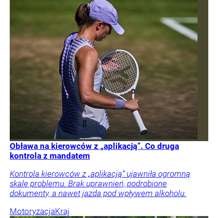
Obława na kierowców z „aplikacją”. Co druga
kontrola z mandatem
Kontrola kierowców z „aplikacją” ujawniła ogromną
skalę problemu. Brak uprawnień, podrobione
dokumenty, a nawet jazda pod wpływem alkoholu.
Motoryzacja
Kraj