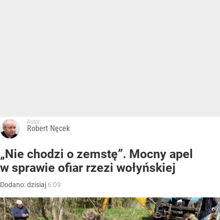
Autor:
Robert Nęcek
„Nie chodzi o zemstę”. Mocny apel
w sprawie ofiar rzezi wołyńskiej
Dodano:
dzisiaj
6:09