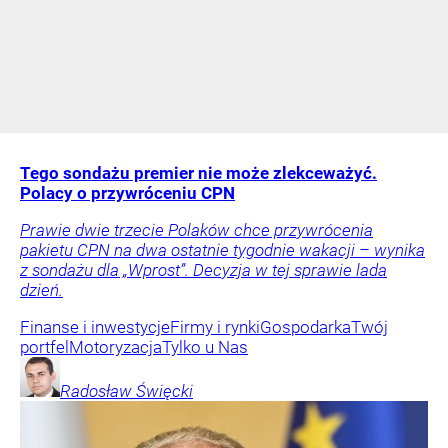
Tego sondażu premier nie może zlekceważyć.
Polacy o przywróceniu CPN
Prawie dwie trzecie Polaków chce przywrócenia
pakietu CPN na dwa ostatnie tygodnie wakacji – wynika
z sondażu dla „Wprost”. Decyzja w tej sprawie lada
dzień.
Finanse i inwestycje
Firmy i rynki
Gospodarka
Twój
portfel
Motoryzacja
Tylko u Nas
Radosław
Święcki