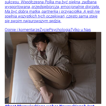
sukcesu. Współczesna Polka ma być piękna, zadbana,
wysportowana, przedsiębiorcza, emocjonalnie dojrzała.
Ma być dobrą matką, partnerką i przyjaciółką. A jeśli nie
spełnia wszystkich tych oczekiwań, często sama staje
się swoim najsurowszym sędzią.
Opinie i komentarze
Życie
Psychologia
Tylko u Nas