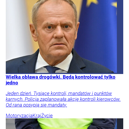
Wielka obława drogówki. Będą kontrolować tylko
jedno
Jeden dzień. Tysiące kontroli, mandatów i punktów
karnych. Policja zaplanowała akcję kontroli kierowców.
Od rana posypią się mandaty.
Motoryzacja
Kraj
Życie