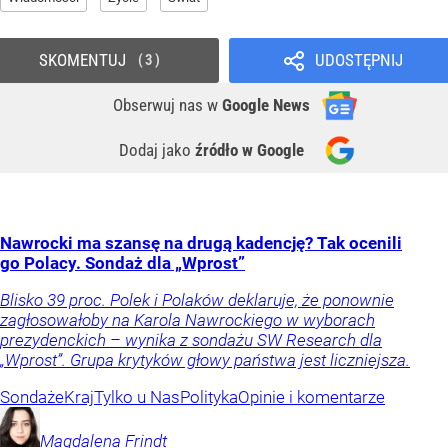
SKOMENTUJ
UDOSTĘPNIJ
3
Obserwuj nas
w
Google News
Dodaj jako
źródło w Google
Nawrocki ma szansę na drugą kadencję? Tak ocenili
go Polacy. Sondaż dla „Wprost”
Blisko 39 proc. Polek i Polaków deklaruje, że ponownie
zagłosowałoby na Karola Nawrockiego w wyborach
prezydenckich – wynika z sondażu SW Research dla
„Wprost”. Grupa krytyków głowy państwa jest liczniejsza.
Sondaże
Kraj
Tylko u Nas
Polityka
Opinie i komentarze
Magdalena
Frindt