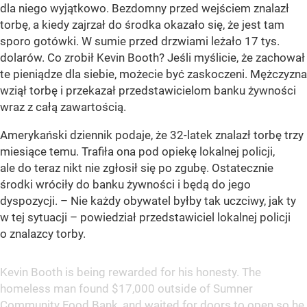
dla niego wyjątkowo. Bezdomny przed wejściem znalazł
torbę, a kiedy zajrzał do środka okazało się, że jest tam
sporo gotówki. W sumie przed drzwiami leżało 17 tys.
dolarów. Co zrobił Kevin Booth? Jeśli myślicie, że zachował
te pieniądze dla siebie, możecie być zaskoczeni. Mężczyzna
wziął torbę i przekazał przedstawicielom banku żywności
wraz z całą zawartością.
Amerykański dziennik podaje, że 32-latek znalazł torbę trzy
miesiące temu. Trafiła ona pod opiekę lokalnej policji,
ale do teraz nikt nie zgłosił się po zgubę. Ostatecznie
środki wróciły do banku żywności i będą do jego
dyspozycji. – Nie każdy obywatel byłby tak uczciwy, jak ty
w tej sytuacji – powiedział przedstawiciel lokalnej policji
o znalazcy torby.
Kevin Booth is being rewarded for his honesty. The
homeless man found $17,000 outside of Sumner
Community Food Bank, and waited for doors to open so he