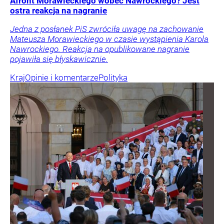
Afront Morawieckiego wobec Nawrockiego? Jest
ostra reakcja na nagranie
Jedna z posłanek PiS zwróciła uwagę na zachowanie
Mateusza Morawieckiego w czasie wystąpienia Karola
Nawrockiego. Reakcja na opublikowane nagranie
pojawiła się błyskawicznie.
Kraj
Opinie i komentarze
Polityka