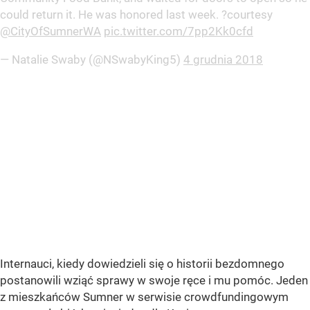
could return it. He was honored last week. ?courtesy
@CityOfSumnerWA
pic.twitter.com/7pp2Kk0cfd
— Natalie Swaby (@NSwabyKing5)
4 grudnia 2018
Internauci, kiedy dowiedzieli się o historii bezdomnego
postanowili wziąć sprawy w swoje ręce i mu pomóc. Jeden
z mieszkańców Sumner w serwisie crowdfundingowym