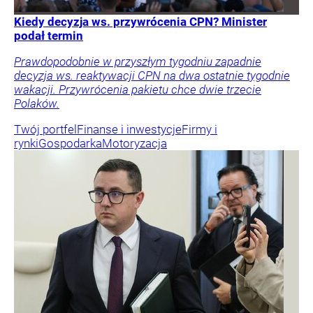
Kiedy decyzja ws. przywrócenia CPN? Minister
podał termin
Prawdopodobnie w przyszłym tygodniu zapadnie
decyzja ws. reaktywacji CPN na dwa ostatnie tygodnie
wakacji. Przywrócenia pakietu chce dwie trzecie
Polaków.
Twój portfel
Finanse i inwestycje
Firmy i
rynki
Gospodarka
Motoryzacja