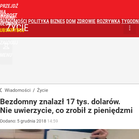
PRZEJDŹ
NA
WPROST
STRONĘ
WIADOMOŚCI
POLITYKA
BIZNES
DOM
ZDROWIE
ROZRYWKA
TYGODN
GŁÓWNĄ
ŻYCIE
UBSKRYBUJ
ZALOGUJ
MENU
Wiadomości
/
Życie
Bezdomny znalazł 17 tys. dolarów.
Nie uwierzycie, co zrobił z pieniędzmi
Dodano:
5
grudnia
2018
14:59