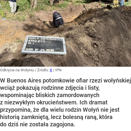
Odkrycie na Wołyniu
/ Źródło:
X
/
IPN
W Buenos Aires potomkowie ofiar rzezi wołyńskiej
wciąż pokazują rodzinne zdjęcia i listy,
wspominając bliskich zamordowanych
z niezwykłym okrucieństwem. Ich dramat
przypomina, że dla wielu rodzin Wołyń nie jest
historią zamkniętą, lecz bolesną raną, która
do dziś nie została zagojona.