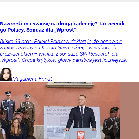
Nawrocki ma szansę na drugą kadencję? Tak ocenili
go Polacy. Sondaż dla „Wprost”
Blisko 39 proc. Polek i Polaków deklaruje, że ponownie
zagłosowałoby na Karola Nawrockiego w wyborach
prezydenckich – wynika z sondażu SW Research dla
„Wprost”. Grupa krytyków głowy państwa jest liczniejsza.
Magdalena
Frindt