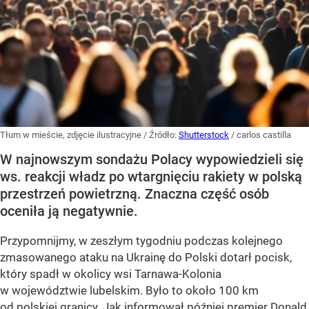
Tłum w mieście, zdjęcie ilustracyjne
/ Źródło:
Shutterstock
/
carlos castilla
W najnowszym sondażu Polacy wypowiedzieli się
ws. reakcji władz po wtargnięciu rakiety w polską
przestrzeń powietrzną. Znaczna część osób
oceniła ją negatywnie.
Przypomnijmy, w zeszłym tygodniu podczas kolejnego
zmasowanego ataku na Ukrainę do Polski dotarł pocisk,
który spadł w okolicy wsi Tarnawa-Kolonia
w województwie lubelskim. Było to około 100 km
od polskiej granicy. Jak informował później premier Donald