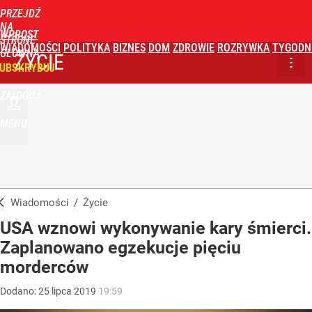
PRZEJDŹ
NA
WPROST
STRONĘ
WIADOMOŚCI
POLITYKA
BIZNES
DOM
ZDROWIE
ROZRYWKA
TYGODN
GŁÓWNĄ
ŻYCIE
UBSKRYBUJ
ZALOGUJ
MENU
Wiadomości
/
Życie
USA wznowi wykonywanie kary śmierci.
Zaplanowano egzekucje pięciu
morderców
Dodano:
25
lipca
2019
19:59