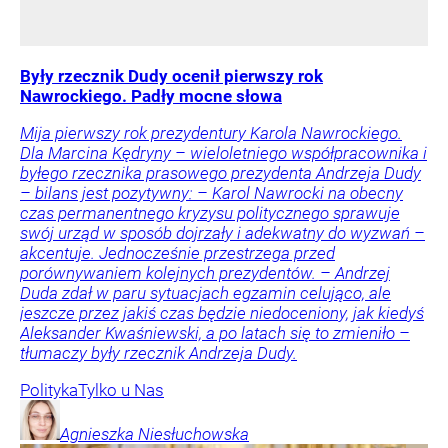
Były rzecznik Dudy ocenił pierwszy rok
Nawrockiego. Padły mocne słowa
Mija pierwszy rok prezydentury Karola Nawrockiego.
Dla Marcina Kędryny – wieloletniego współpracownika i
byłego rzecznika prasowego prezydenta Andrzeja Dudy
– bilans jest pozytywny: – Karol Nawrocki na obecny
czas permanentnego kryzysu politycznego sprawuje
swój urząd w sposób dojrzały i adekwatny do wyzwań –
akcentuje. Jednocześnie przestrzega przed
porównywaniem kolejnych prezydentów. – Andrzej
Duda zdał w paru sytuacjach egzamin celująco, ale
jeszcze przez jakiś czas będzie niedoceniony, jak kiedyś
Aleksander Kwaśniewski, a po latach się to zmieniło –
tłumaczy były rzecznik Andrzeja Dudy.
Polityka
Tylko u Nas
Agnieszka
Niesłuchowska