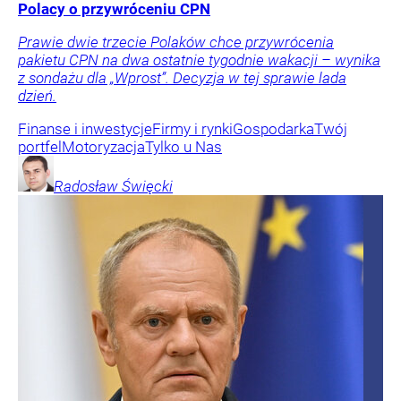
Polacy o przywróceniu CPN
Prawie dwie trzecie Polaków chce przywrócenia
pakietu CPN na dwa ostatnie tygodnie wakacji – wynika
z sondażu dla „Wprost”. Decyzja w tej sprawie lada
dzień.
Finanse i inwestycje
Firmy i rynki
Gospodarka
Twój
portfel
Motoryzacja
Tylko u Nas
Radosław
Święcki