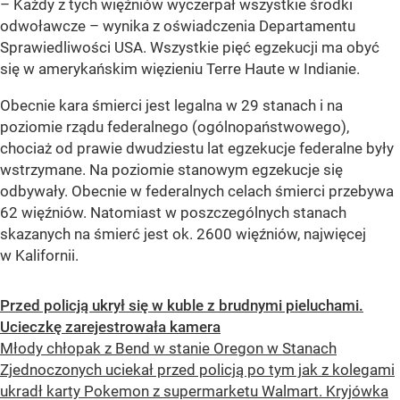
–
Każdy z tych więźniów wyczerpał wszystkie środki
odwoławcze
– wynika z oświadczenia Departamentu
Sprawiedliwości USA. Wszystkie pięć egzekucji ma obyć
się w amerykańskim więzieniu Terre Haute w Indianie.
Obecnie kara śmierci jest legalna w 29 stanach i na
poziomie rządu federalnego (ogólnopaństwowego),
chociaż od prawie dwudziestu lat egzekucje federalne były
wstrzymane. Na poziomie stanowym egzekucje się
odbywały. Obecnie w federalnych celach śmierci przebywa
62 więźniów. Natomiast w poszczególnych stanach
skazanych na śmierć jest ok. 2600 więźniów, najwięcej
w Kalifornii.
Przed policją ukrył się w kuble z brudnymi pieluchami.
Ucieczkę zarejestrowała kamera
Młody chłopak z Bend w stanie Oregon w Stanach
Zjednoczonych uciekał przed policją po tym jak z kolegami
ukradł karty Pokemon z supermarketu Walmart. Kryjówka