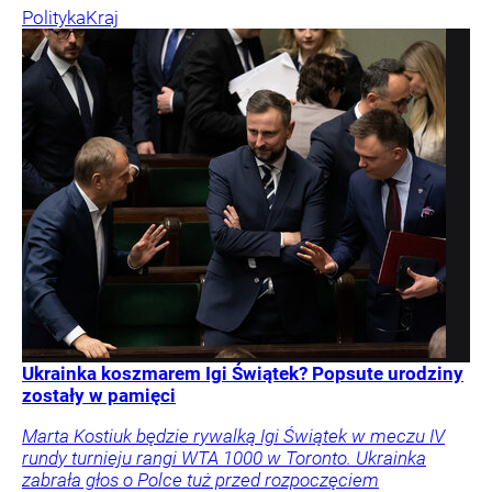
Polityka
Kraj
Ukrainka koszmarem Igi Świątek? Popsute urodziny
zostały w pamięci
Marta Kostiuk będzie rywalką Igi Świątek w meczu IV
rundy turnieju rangi WTA 1000 w Toronto. Ukrainka
zabrała głos o Polce tuż przed rozpoczęciem