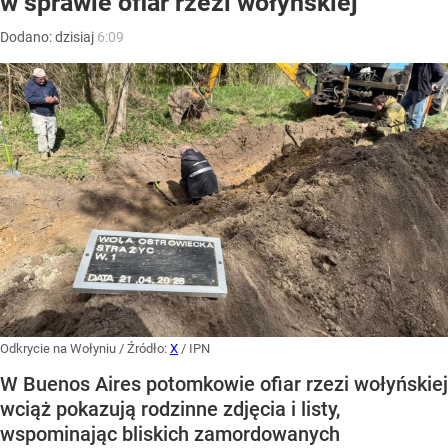
w sprawie ofiar rzezi wołyńskiej
Dodano:
dzisiaj
6:09
Odkrycie na Wołyniu
/ Źródło:
X
/
IPN
W Buenos Aires potomkowie ofiar rzezi wołyńskiej
wciąż pokazują rodzinne zdjęcia i listy,
wspominając bliskich zamordowanych