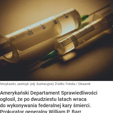
Strzykawki, zastrzyk (zdj. ilustracyjne)
Źródło:
Fotolia
/
Olexandr
Amerykański Departament Sprawiedliwości
ogłosił, że po dwudziestu latach wraca
do wykonywania federalnej kary śmierci.
Prokurator generalny William P. Barr