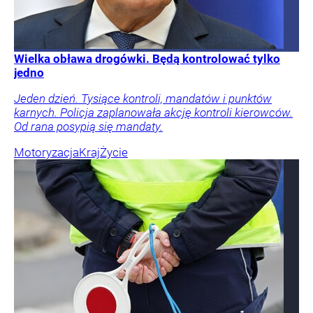
Wielka obława drogówki. Będą kontrolować tylko
jedno
Jeden dzień. Tysiące kontroli, mandatów i punktów
karnych. Policja zaplanowała akcję kontroli kierowców.
Od rana posypią się mandaty.
Motoryzacja
Kraj
Życie