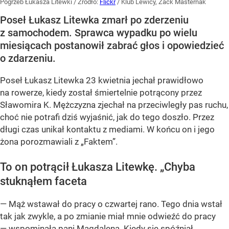
Pogrzeb Łukasza Litewki
/ Źródło:
Flickr
/
Klub Lewicy, Zack Masternak
Poseł Łukasz Litewka zmarł po zderzeniu
z samochodem. Sprawca wypadku po wielu
miesiącach postanowił zabrać głos i opowiedzieć
o zdarzeniu.
Poseł Łukasz Litewka 23 kwietnia jechał prawidłowo
na rowerze, kiedy został śmiertelnie potrącony przez
Sławomira K. Mężczyzna zjechał na przeciwległy pas ruchu,
choć nie potrafi dziś wyjaśnić, jak do tego doszło. Przez
długi czas unikał kontaktu z mediami. W końcu on i jego
żona porozmawiali z „Faktem”.
To on potrącił Łukasza Litewkę. „Chyba
stuknąłem faceta
— Mąż wstawał do pracy o czwartej rano. Tego dnia wstał
tak jak zwykle, a po zmianie miał mnie odwieźć do pracy
— wspominała pani Magdalena. Kiedy się spóźniał,