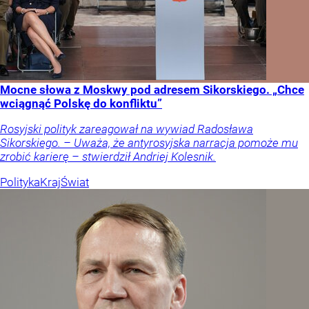
Mocne słowa z Moskwy pod adresem Sikorskiego. „Chce
wciągnąć Polskę do konfliktu”
Rosyjski polityk zareagował na wywiad Radosława
Sikorskiego. – Uważa, że antyrosyjska narracja pomoże mu
zrobić karierę – stwierdził Andriej Kolesnik.
Polityka
Kraj
Świat