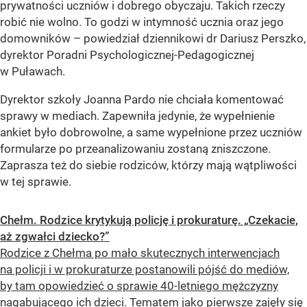
prywatności uczniów i dobrego obyczaju. Takich rzeczy
robić nie wolno. To godzi w intymność ucznia oraz jego
domowników
– powiedział dziennikowi dr Dariusz Perszko,
dyrektor Poradni Psychologicznej-Pedagogicznej
w Puławach.
Dyrektor szkoły Joanna Pardo nie chciała komentować
sprawy w mediach. Zapewniła jedynie, że wypełnienie
ankiet było dobrowolne, a same wypełnione przez uczniów
formularze po przeanalizowaniu zostaną zniszczone.
Zaprasza też do siebie rodziców, którzy mają wątpliwości
w tej sprawie.
Chełm. Rodzice krytykują policję i prokuraturę. „Czekacie,
aż zgwałci dziecko?”
Rodzice z Chełma po mało skutecznych interwencjach
na policji i w prokuraturze postanowili pójść do mediów,
by tam opowiedzieć o sprawie 40-letniego mężczyzny
nagabującego ich dzieci. Tematem jako pierwsze zajęły się