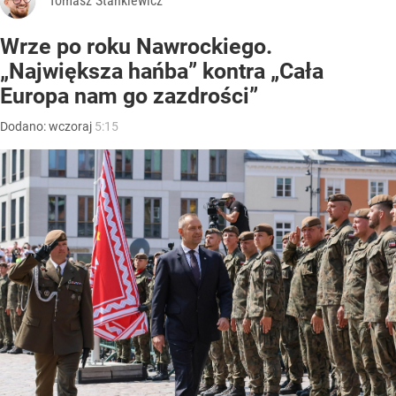
Tomasz Stankiewicz
Wrze po roku Nawrockiego.
„Największa hańba” kontra „Cała
Europa nam go zazdrości”
Dodano:
wczoraj
5:15