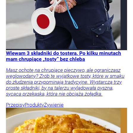
Wlewam 3 składniki do tostera. Po kilku minutach
mam chrupiące „tosty” bez chleba
Masz ochotę na chrupiące pieczywo, ale ograniczasz
węglowodany? Zrób te wyjątkowe tosty, które w smaku
do złudzenia przypominają tradycyjne. Wystarczą trzy
proste składniki, by na talerzu wylądowała pyszna,
sycąca przekąska, która nie obciąża żołądka.
Przepisy
Produkty
Żywienie