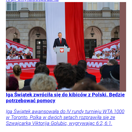
Iga Świątek zwróciła się do kibiców z Polski. Będzie
potrzebować pomocy
Iga Świątek awansowała do IV rundy turnieju WTA 1000
w Toronto. Polka w dwóch setach rozprawiła się ze
Szwajcarką Viktorija Golubic, wygrywając 6:2, 6:1.