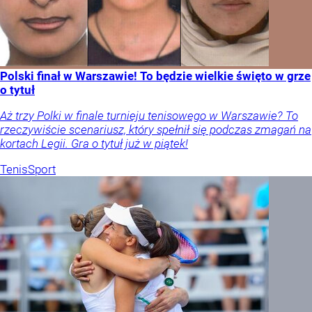
Polski finał w Warszawie! To będzie wielkie święto w grze
o tytuł
Aż trzy Polki w finale turnieju tenisowego w Warszawie? To
rzeczywiście scenariusz, który spełnił się podczas zmagań na
kortach Legii. Gra o tytuł już w piątek!
Tenis
Sport