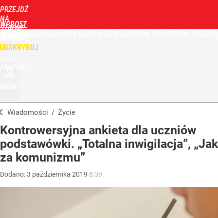
PRZEJDŹ
NA
WPROST
STRONĘ
WIADOMOŚCI
POLITYKA
BIZNES
DOM
ZDROWIE
ROZRYWKA
TYGODN
GŁÓWNĄ
UBSKRYBUJ
ZALOGUJ
MENU
Wiadomości
/
Życie
Kontrowersyjna ankieta dla uczniów
podstawówki. „Totalna inwigilacja”, „Jak
za komunizmu”
Dodano:
3
października
2019
8:39