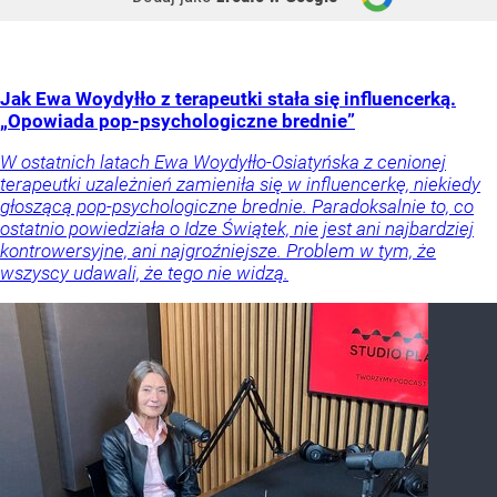
Jak Ewa Woydyłło z terapeutki stała się influencerką.
„Opowiada pop-psychologiczne brednie”
W ostatnich latach Ewa Woydyłło-Osiatyńska z cenionej
terapeutki uzależnień zamieniła się w influencerkę, niekiedy
głoszącą pop-psychologiczne brednie. Paradoksalnie to, co
ostatnio powiedziała o Idze Świątek, nie jest ani najbardziej
kontrowersyjne, ani najgroźniejsze. Problem w tym, że
wszyscy udawali, że tego nie widzą.