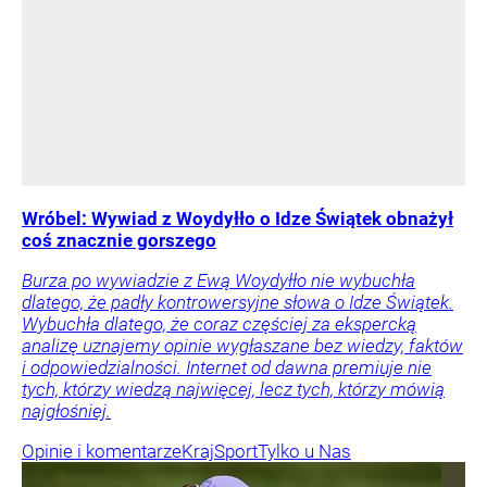
Wróbel: Wywiad z Woydyłło o Idze Świątek obnażył
coś znacznie gorszego
Burza po wywiadzie z Ewą Woydyłło nie wybuchła
dlatego, że padły kontrowersyjne słowa o Idze Świątek.
Wybuchła dlatego, że coraz częściej za ekspercką
analizę uznajemy opinie wygłaszane bez wiedzy, faktów
i odpowiedzialności. Internet od dawna premiuje nie
tych, którzy wiedzą najwięcej, lecz tych, którzy mówią
najgłośniej.
Opinie i komentarze
Kraj
Sport
Tylko u Nas