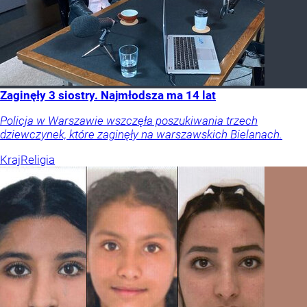
Zaginęły 3 siostry. Najmłodsza ma 14 lat
Policja w Warszawie wszczęła poszukiwania trzech
dziewczynek, które zaginęły na warszawskich Bielanach.
Kraj
Religia