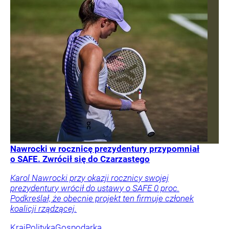
Nawrocki w rocznicę prezydentury przypomniał
o SAFE. Zwrócił się do Czarzastego
Karol Nawrocki przy okazji rocznicy swojej
prezydentury wrócił do ustawy o SAFE 0 proc.
Podkreślał, że obecnie projekt ten firmuje członek
koalicji rządzącej.
Kraj
Polityka
Gospodarka