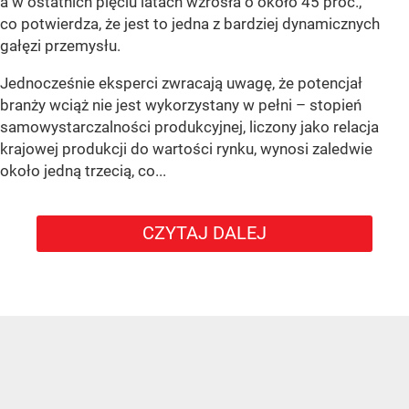
a w ostatnich pięciu latach wzrosła o około 45 proc.,
co potwierdza, że jest to jedna z bardziej dynamicznych
gałęzi przemysłu.
Jednocześnie eksperci zwracają uwagę, że potencjał
branży wciąż nie jest wykorzystany w pełni – stopień
samowystarczalności produkcyjnej, liczony jako relacja
krajowej produkcji do wartości rynku, wynosi zaledwie
około jedną trzecią, co...
CZYTAJ DALEJ