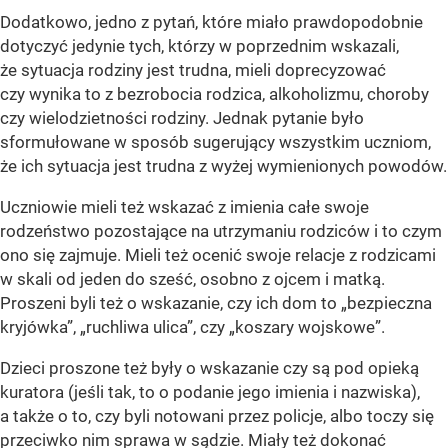
Dodatkowo, jedno z pytań, które miało prawdopodobnie
dotyczyć jedynie tych, którzy w poprzednim wskazali,
że sytuacja rodziny jest trudna, mieli doprecyzować
czy wynika to z bezrobocia rodzica, alkoholizmu, choroby
czy wielodzietności rodziny. Jednak pytanie było
sformułowane w sposób sugerujący wszystkim uczniom,
że ich sytuacja jest trudna z wyżej wymienionych powodów.
Uczniowie mieli też wskazać z imienia całe swoje
rodzeństwo pozostające na utrzymaniu rodziców i to czym
ono się zajmuje. Mieli też ocenić swoje relacje z rodzicami
w skali od jeden do sześć, osobno z ojcem i matką.
Proszeni byli też o wskazanie, czy ich dom to „bezpieczna
kryjówka”, „ruchliwa ulica”, czy „koszary wojskowe”.
Dzieci proszone też były o wskazanie czy są pod opieką
kuratora (jeśli tak, to o podanie jego imienia i nazwiska),
a także o to, czy byli notowani przez policje, albo toczy się
przeciwko nim sprawa w sądzie. Miały też dokonać