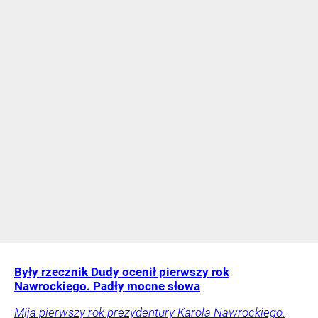
Były rzecznik Dudy ocenił pierwszy rok
Nawrockiego. Padły mocne słowa
Mija pierwszy rok prezydentury Karola Nawrockiego.