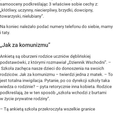
samooceny podkreślając 3 właściwe sobie cechy z:
„kłótliwy, uczynny, niecierpliwy, brzydki, dowcipny,
towarzyski, nielubiany”.
Na koniec należało podać numery telefonu do siebie, mamy
i taty.
„Jak za komunizmu”
Ankietą są oburzeni rodzice uczniów dęblińskiej
podstawówki, z którymi rozmawiał „Dziennik Wschodni”. –
Szkoła zachęca nasze dzieci do donoszenia na swoich
rodziców. Jak za komunizmu
– twierdzi jedna z matek. –
To
jest totalna inwigilacja. Pytanie, po co dyrekcji szkoły taka
wiedza o rodzinie?
– pyta retorycznie inna kobieta. Rodzice
podkreślają, że w ten sposób „szkoła wchodzi z burtami
w życie prywatne rodziny”.
–
Tą ankietą szkoła przekroczyła wszelkie granice