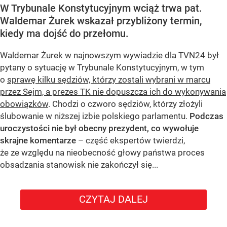
W Trybunale Konstytucyjnym wciąż trwa pat.
Waldemar Żurek wskazał przybliżony termin,
kiedy ma dojść do przełomu.
Waldemar Żurek w najnowszym wywiadzie dla TVN24 był
pytany o sytuację w Trybunale Konstytucyjnym, w tym
o
sprawę kilku sędziów, którzy zostali wybrani w marcu
przez Sejm, a prezes TK nie dopuszcza ich do wykonywania
obowiązków
. Chodzi o czworo sędziów, którzy złożyli
ślubowanie w niższej izbie polskiego parlamentu.
Podczas
uroczystości nie był obecny prezydent, co wywołuje
skrajne komentarze
– część ekspertów twierdzi,
że ze względu na nieobecność głowy państwa proces
obsadzania stanowisk nie zakończył się...
CZYTAJ DALEJ