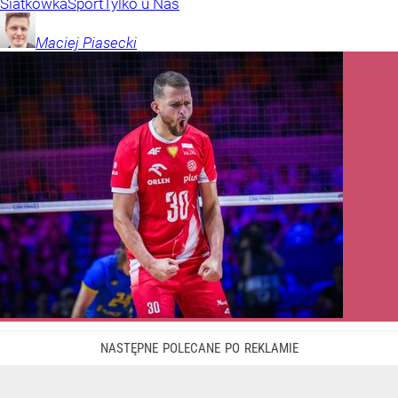
Siatkówka
Sport
Tylko u Nas
Maciej
Piasecki