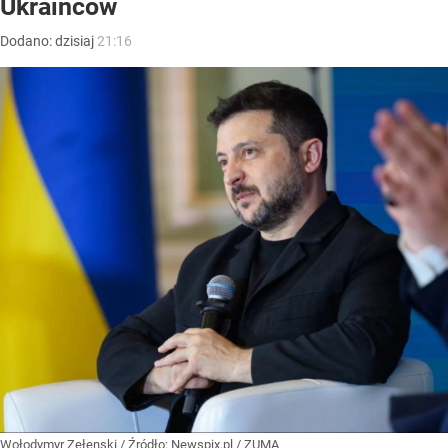
Ukraińców
Dodano:
dzisiaj
21:16
Wołodymyr Zełenski
/ Źródło:
Newspix.pl
/
ZUMA