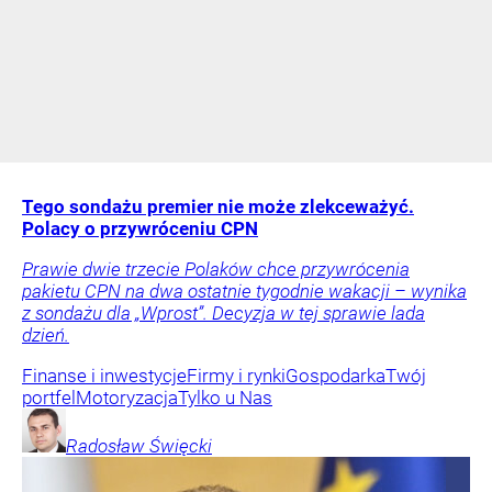
Tego sondażu premier nie może zlekceważyć.
Polacy o przywróceniu CPN
Prawie dwie trzecie Polaków chce przywrócenia
pakietu CPN na dwa ostatnie tygodnie wakacji – wynika
z sondażu dla „Wprost”. Decyzja w tej sprawie lada
dzień.
Finanse i inwestycje
Firmy i rynki
Gospodarka
Twój
portfel
Motoryzacja
Tylko u Nas
Radosław
Święcki