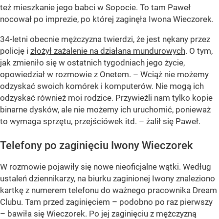
też mieszkanie jego babci w Sopocie. To tam Paweł
nocował po imprezie, po której zaginęła Iwona Wieczorek.
34-letni obecnie mężczyzna twierdzi, że jest nękany przez
policję i
złożył zażalenie na działana mundurowych
. O tym,
jak zmieniło się w ostatnich tygodniach jego życie,
opowiedział w rozmowie z Onetem. – Wciąż nie możemy
odzyskać swoich komórek i komputerów. Nie mogą ich
odzyskać również moi rodzice. Przywieźli nam tylko kopie
binarne dysków, ale nie możemy ich uruchomić, ponieważ
to wymaga sprzętu, przejściówek itd. – żalił się Paweł.
Telefony po zaginięciu Iwony Wieczorek
W rozmowie pojawiły się nowe nieoficjalne wątki. Według
ustaleń dziennikarzy, na biurku zaginionej Iwony znaleziono
kartkę z numerem telefonu do ważnego pracownika Dream
Clubu. Tam przed zaginięciem – podobno po raz pierwszy
– bawiła się Wieczorek. Po jej zaginięciu z mężczyzną