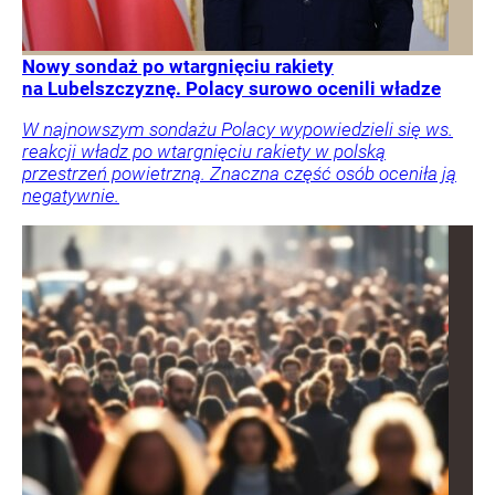
Nowy sondaż po wtargnięciu rakiety
na Lubelszczyznę. Polacy surowo ocenili władze
W najnowszym sondażu Polacy wypowiedzieli się ws.
reakcji władz po wtargnięciu rakiety w polską
przestrzeń powietrzną. Znaczna część osób oceniła ją
negatywnie.