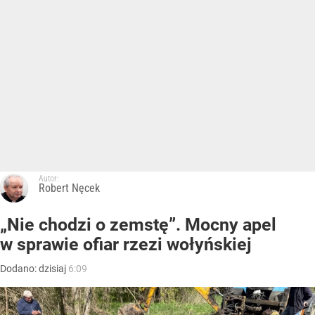
Autor:
Robert Nęcek
„Nie chodzi o zemstę”. Mocny apel
w sprawie ofiar rzezi wołyńskiej
Dodano:
dzisiaj
6:09