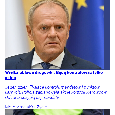
Wielka obława drogówki. Będą kontrolować tylko
jedno
Jeden dzień. Tysiące kontroli, mandatów i punktów
karnych. Policja zaplanowała akcję kontroli kierowców.
Od rana posypią się mandaty.
Motoryzacja
Kraj
Życie