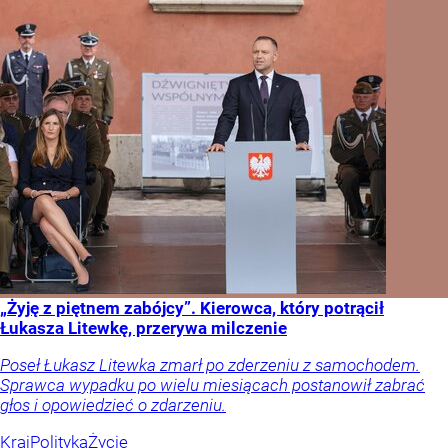
„Żyję z piętnem zabójcy”. Kierowca, który potrącił
Łukasza Litewkę, przerywa milczenie
Poseł Łukasz Litewka zmarł po zderzeniu z samochodem.
Sprawca wypadku po wielu miesiącach postanowił zabrać
głos i opowiedzieć o zdarzeniu.
Kraj
Polityka
Życie