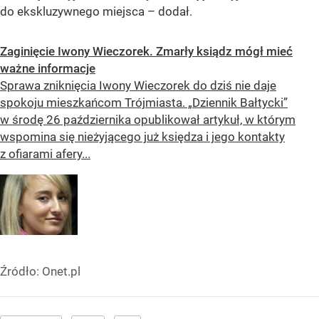
do ekskluzywnego miejsca – dodał.
Zaginięcie Iwony Wieczorek. Zmarły ksiądz mógł mieć
ważne informacje
Sprawa zniknięcia Iwony Wieczorek do dziś nie daje
spokoju mieszkańcom Trójmiasta. „Dziennik Bałtycki”
w środę 26 października opublikował artykuł, w którym
wspomina się nieżyjącego już księdza i jego kontakty
z ofiarami afery...
Źródło:
Onet.pl