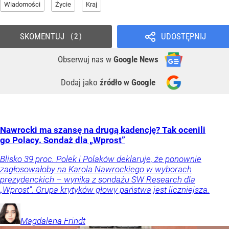
Wiadomości
Życie
Kraj
SKOMENTUJ
UDOSTĘPNIJ
2
Obserwuj nas
w
Google News
Dodaj jako
źródło w Google
Nawrocki ma szansę na drugą kadencję? Tak ocenili
go Polacy. Sondaż dla „Wprost”
Blisko 39 proc. Polek i Polaków deklaruje, że ponownie
zagłosowałoby na Karola Nawrockiego w wyborach
prezydenckich – wynika z sondażu SW Research dla
„Wprost”. Grupa krytyków głowy państwa jest liczniejsza.
Magdalena
Frindt