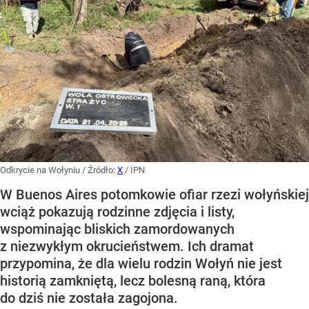
Odkrycie na Wołyniu
/ Źródło:
X
/
IPN
W Buenos Aires potomkowie ofiar rzezi wołyńskiej
wciąż pokazują rodzinne zdjęcia i listy,
wspominając bliskich zamordowanych
z niezwykłym okrucieństwem. Ich dramat
przypomina, że dla wielu rodzin Wołyń nie jest
historią zamkniętą, lecz bolesną raną, która
do dziś nie została zagojona.