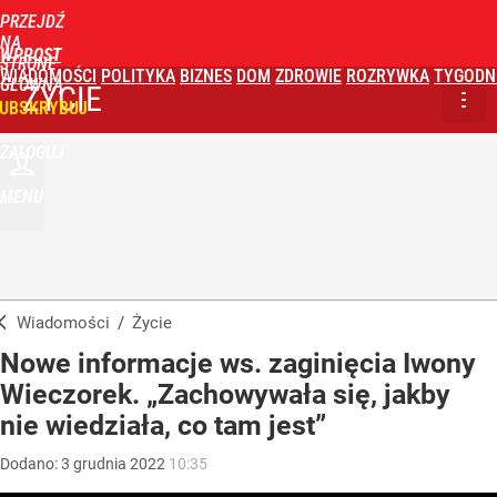
PRZEJDŹ
NA
WPROST
STRONĘ
WIADOMOŚCI
POLITYKA
BIZNES
DOM
ZDROWIE
ROZRYWKA
TYGODN
GŁÓWNĄ
ŻYCIE
UBSKRYBUJ
ZALOGUJ
MENU
Wiadomości
/
Życie
Nowe informacje ws. zaginięcia Iwony
Wieczorek. „Zachowywała się, jakby
nie wiedziała, co tam jest”
Dodano:
3
grudnia
2022
10:35