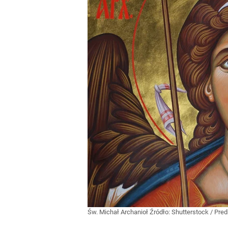
Św. Michał Archanioł
Źródło:
Shutterstock
/
Pred