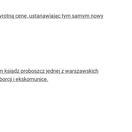
awrotną cenę, ustanawiając tym samym nowy
m ksiądz proboszcz jednej z warszawskich
orcji i ekskomunice.