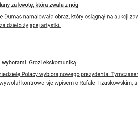
dany za kwotę, która zwala z nóg
e Dumas namalowała obraz, który osiągnął na aukcji z
za dzieło żyjącej artystki.
d wyborami. Grozi ekskomuniką
niedzielę Polacy wybiorą nowego prezydenta. Tymczase
i wywołał kontrowersje wpisem o Rafale Trzaskowskim, ab