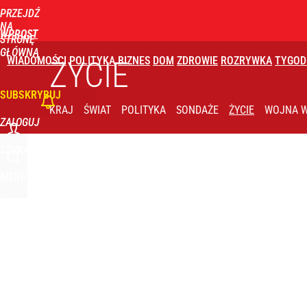
PRZEJDŹ
Udostępnij
0
Skomentuj
NA
WPROST
STRONĘ
GŁÓWNĄ
WIADOMOŚCI
POLITYKA
BIZNES
DOM
ZDROWIE
ROZRYWKA
TYGOD
ŻYCIE
SUBSKRYBUJ
KRAJ
ŚWIAT
POLITYKA
SONDAŻE
ŻYCIE
WOJNA W
ZALOGUJ
SZUKAJ
MENU