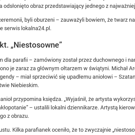
a odsłonięto obraz przedstawiający jednego z najważniej
s ceremonii, byli oburzeni – zauważyli bowiem, że twarz 
je serwis lokalna24.pl.
ykt. „Niestosowne”
m dla parafii – zamówiony został przez duchownego i na
ono je zaraz za głównym ołtarzem w świątyni. Michał Arc
legendy – miał sprzeciwić się upadłemu aniołowi – Szata
stwie Niebieskim.
anioł przypomina księdza. „Wyjaśnił, że artysta wykorzys
łopotanie” – ustalili lokalni dziennikarze. Artystą kiero
go z obrazu.
tu. Kilka parafianek oceniło, że to zwyczajnie „niestosow