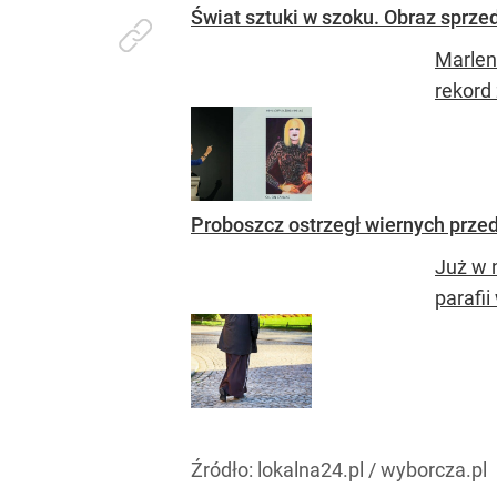
Świat sztuki w szoku. Obraz sprze
Marlen
rekord 
Proboszcz ostrzegł wiernych prze
Już w 
parafi
Źródło:
lokalna24.pl / wyborcza.pl