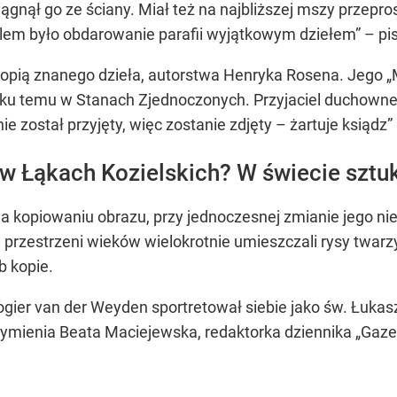
gnął go ze ściany. Miał też na najbliższej mszy przeprosi
lem było obdarowanie parafii wyjątkowym dziełem” – pis
kopią znanego dzieła, autorstwa Henryka Rosena. Jego „M
u temu w Stanach Zjednoczonych. Przyjaciel duchownego
nie został przyjęty, więc zostanie zdjęty – żartuje ksiądz”
w Łąkach Kozielskich? W świecie sztu
na kopiowaniu obrazu, przy jednoczesnej zmianie jego n
a przestrzeni wieków wielokrotnie umieszczali rysy twarz
b kopie.
ogier van der Weyden sportretował siebie jako św. Łukas
mienia Beata Maciejewska, redaktorka dziennika „Gazeta