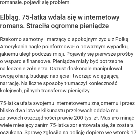
romansie, pojawił się problem.
Elbląg. 75-latka wdała się w internetowy
romans. Straciła ogromne pieniądze
Rzekomo samotny i marzący o spokojnym życiu z Polką
Amerykanin nagle poinformował o poważnym wypadku,
jakiemu uległ podczas misji. Pojawiły się pierwsze prośby
o wsparcie finansowe. Pieniądze miały być potrzebne
na leczenie żołnierza. Oszust doskonale manipulował
swoją ofiarą, budując napięcie i tworząc wciągającą
narrację. Na liczne sposoby tłumaczył konieczność
kolejnych, pilnych transferów pieniędzy.
75-latka ufała swojemu internetowemu znajomemu i przez
blisko dwa lata w kilkunastu przelewach oddała mu
ze swoich oszczędności prawie 200 tys. zł. Musiało minąć
wiele miesięcy zanim 75-latka zorientowała się, że została
oszukana. Sprawę zgłosiła na policję dopiero we wtorek 17