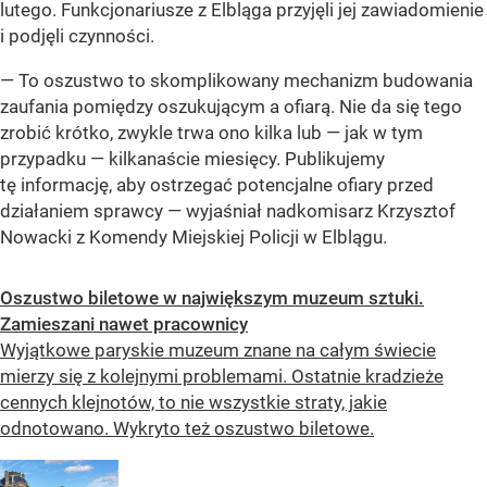
lutego. Funkcjonariusze z Elbląga przyjęli jej zawiadomienie
i podjęli czynności.
— To oszustwo to skomplikowany mechanizm budowania
zaufania pomiędzy oszukującym a ofiarą. Nie da się tego
zrobić krótko, zwykle trwa ono kilka lub — jak w tym
przypadku — kilkanaście miesięcy. Publikujemy
tę informację, aby ostrzegać potencjalne ofiary przed
działaniem sprawcy — wyjaśniał nadkomisarz Krzysztof
Nowacki z Komendy Miejskiej Policji w Elblągu.
Oszustwo biletowe w największym muzeum sztuki.
Zamieszani nawet pracownicy
Wyjątkowe paryskie muzeum znane na całym świecie
mierzy się z kolejnymi problemami. Ostatnie kradzieże
cennych klejnotów, to nie wszystkie straty, jakie
odnotowano. Wykryto też oszustwo biletowe.