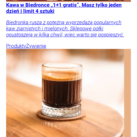
Kawa w Biedronce „1+1 gratis”. Masz tylko jeden
dzień i limit 4 sztuki
Biedronka rusza z potężną wyprzedażą popularnych
kaw ziarnistych i mielonych. Sklepowe półki
opustoszeją w kilka chwil, więc warto się pospieszyć.
Produkty
Żywienie