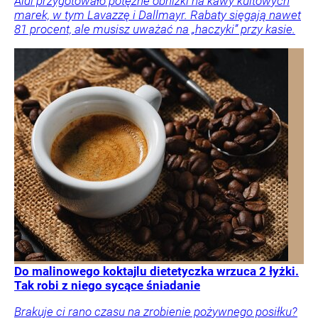
Aldi przygotowało potężne obniżki na kawy kultowych
marek, w tym Lavazzę i Dallmayr. Rabaty sięgają nawet
81 procent, ale musisz uważać na „haczyki” przy kasie.
Do malinowego koktajlu dietetyczka wrzuca 2 łyżki.
Tak robi z niego sycące śniadanie
Brakuje ci rano czasu na zrobienie pożywnego posiłku?