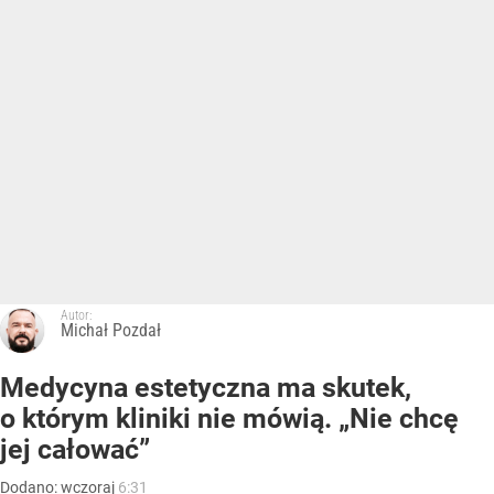
Autor:
Michał Pozdał
Medycyna estetyczna ma skutek,
o którym kliniki nie mówią. „Nie chcę
jej całować”
Dodano:
wczoraj
6:31