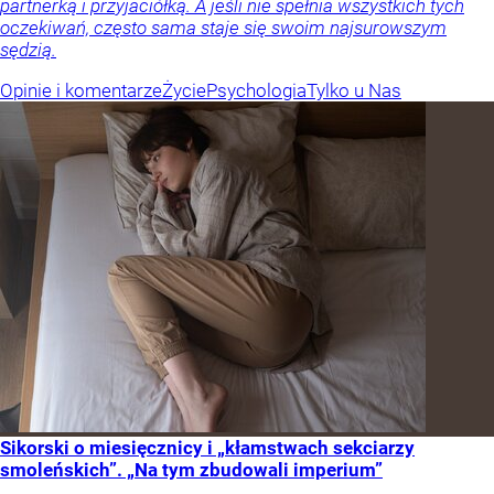
partnerką i przyjaciółką. A jeśli nie spełnia wszystkich tych
oczekiwań, często sama staje się swoim najsurowszym
sędzią.
Opinie i komentarze
Życie
Psychologia
Tylko u Nas
Sikorski o miesięcznicy i „kłamstwach sekciarzy
smoleńskich”. „Na tym zbudowali imperium”