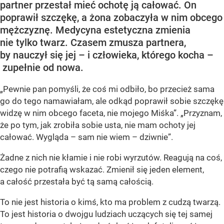
partner przestał mieć ochotę ją całować. On
poprawił szczękę, a żona zobaczyła w nim obcego
mężczyznę. Medycyna estetyczna zmienia
nie tylko twarz. Czasem zmusza partnera,
by nauczył się jej – i człowieka, którego kocha –
zupełnie od nowa.
„Pewnie pan pomyśli, że coś mi odbiło, bo przecież sama
go do tego namawiałam, ale odkąd poprawił sobie szczękę
widzę w nim obcego faceta, nie mojego Miśka”. „Przyznam,
że po tym, jak zrobiła sobie usta, nie mam ochoty jej
całować. Wygląda – sam nie wiem – dziwnie”.
Żadne z nich nie kłamie i nie robi wyrzutów. Reagują na coś,
czego nie potrafią wskazać. Zmienił się jeden element,
a całość przestała być tą samą całością.
To nie jest historia o kimś, kto ma problem z cudzą twarzą.
To jest historia o dwojgu ludziach uczących się tej samej