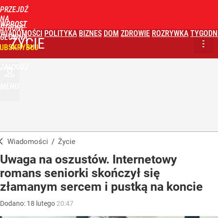
PRZEJDŹ
NA
WPROST
STRONĘ
WIADOMOŚCI
POLITYKA
BIZNES
DOM
ZDROWIE
ROZRYWKA
TYGODN
GŁÓWNĄ
ŻYCIE
UBSKRYBUJ
ZALOGUJ
MENU
Wiadomości
/
Życie
Uwaga na oszustów. Internetowy
romans seniorki skończył się
złamanym sercem i pustką na koncie
Dodano:
18
lutego
20:47