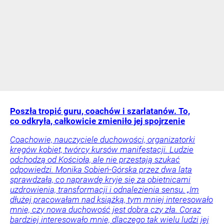
Poszła tropić guru, coachów i szarlatanów. To,
co odkryła, całkowicie zmieniło jej spojrzenie
Coachowie, nauczyciele duchowości, organizatorki
kręgów kobiet, twórcy kursów manifestacji. Ludzie
odchodzą od Kościoła, ale nie przestają szukać
odpowiedzi. Monika Sobień-Górska przez dwa lata
sprawdzała, co naprawdę kryje się za obietnicami
uzdrowienia, transformacji i odnalezienia sensu. „Im
dłużej pracowałam nad książką, tym mniej interesowało
mnie, czy nowa duchowość jest dobra czy zła. Coraz
bardziej interesowało mnie, dlaczego tak wielu ludzi jej