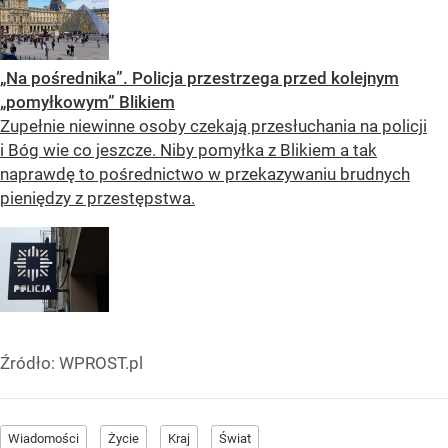
„Na pośrednika”. Policja przestrzega przed kolejnym
„pomyłkowym” Blikiem
Zupełnie niewinne osoby czekają przesłuchania na policji
i Bóg wie co jeszcze. Niby pomyłka z Blikiem a tak
naprawdę to pośrednictwo w przekazywaniu brudnych
pieniędzy z przestępstwa.
Źródło:
WPROST.pl
Wiadomości
Życie
Kraj
Świat