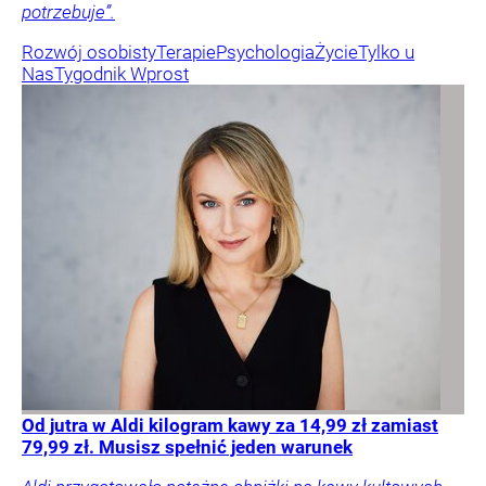
potrzebuje”.
Rozwój osobisty
Terapie
Psychologia
Życie
Tylko u
Nas
Tygodnik Wprost
Od jutra w Aldi kilogram kawy za 14,99 zł zamiast
79,99 zł. Musisz spełnić jeden warunek