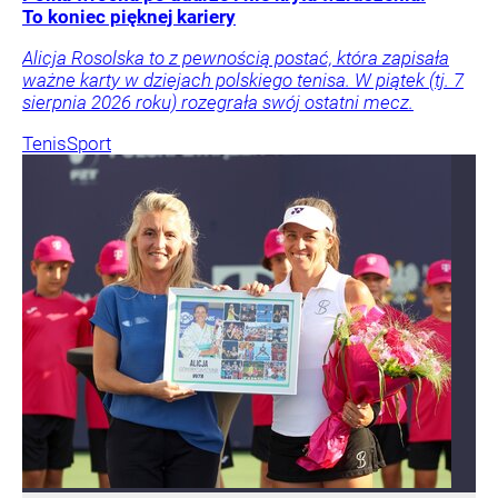
To koniec pięknej kariery
Alicja Rosolska to z pewnością postać, która zapisała
ważne karty w dziejach polskiego tenisa. W piątek (tj. 7
sierpnia 2026 roku) rozegrała swój ostatni mecz.
Tenis
Sport