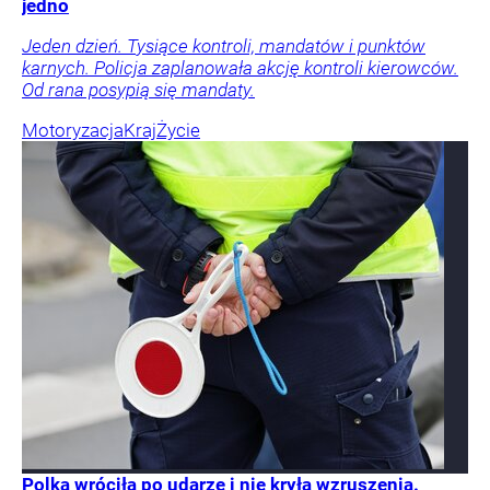
jedno
Jeden dzień. Tysiące kontroli, mandatów i punktów
karnych. Policja zaplanowała akcję kontroli kierowców.
Od rana posypią się mandaty.
Motoryzacja
Kraj
Życie
Polka wróciła po udarze i nie kryła wzruszenia.