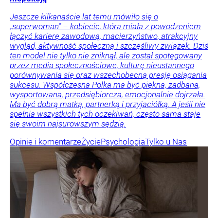
Jeszcze kilkanaście lat temu mówiło się o
„superwoman” – kobiecie, która miała z powodzeniem
łączyć karierę zawodową, macierzyństwo, atrakcyjny
wygląd, aktywność społeczną i szczęśliwy związek. Dziś
ten model nie tylko nie zniknął, ale został spotęgowany
przez media społecznościowe, kulturę nieustannego
porównywania się oraz wszechobecną presję osiągania
sukcesu. Współczesna Polka ma być piękna, zadbana,
wysportowana, przedsiębiorcza, emocjonalnie dojrzała.
Ma być dobrą matką, partnerką i przyjaciółką. A jeśli nie
spełnia wszystkich tych oczekiwań, często sama staje
się swoim najsurowszym sędzią.
Opinie i komentarze
Życie
Psychologia
Tylko u Nas