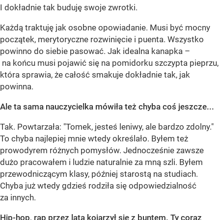
I dokładnie tak buduję swoje zwrotki.
Każdą traktuję jak osobne opowiadanie. Musi być mocny
początek, merytoryczne rozwinięcie i puenta. Wszystko
powinno do siebie pasować. Jak idealna kanapka –
na końcu musi pojawić się na pomidorku szczypta pieprzu,
która sprawia, że całość smakuje dokładnie tak, jak
powinna.
Ale ta sama nauczycielka m
ó
wiła też chyba coś jeszcze...
Tak. Powtarzała: "Tomek, jesteś leniwy, ale bardzo zdolny."
To chyba najlepiej mnie wtedy określało. Byłem też
prowodyrem różnych pomysłów. Jednocześnie zawsze
dużo pracowałem i ludzie naturalnie za mną szli. Byłem
przewodniczącym klasy, później starostą na studiach.
Chyba już wtedy gdzieś rodziła się odpowiedzialność
za innych.
Hip-hop, rap przez lata kojarzył się z buntem. Ty coraz