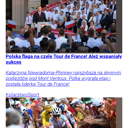
Polska flaga na czele Tour de France! Ależ wspaniały
sukces
Katarzyna Niewiadoma-Phinney najszybsza na słynnym
podjeździe pod Mont Ventoux. Polka wygrała etap i
została liderką Tour de France!
Kolarstwo
Sport