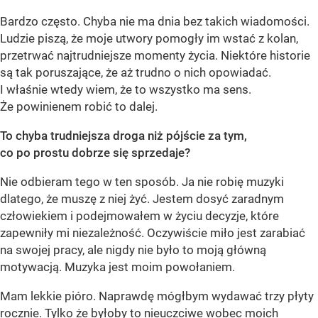
Bardzo często. Chyba nie ma dnia bez takich wiadomości.
Ludzie piszą, że moje utwory pomogły im wstać z kolan,
przetrwać najtrudniejsze momenty życia. Niektóre historie
są tak poruszające, że aż trudno o nich opowiadać.
I właśnie wtedy wiem, że to wszystko ma sens.
Że powinienem robić to dalej.
To chyba trudniejsza droga niż p
ó
jście za tym,
co po prostu dobrze się sprzedaje?
Nie odbieram tego w ten sposób. Ja nie robię muzyki
dlatego, że muszę z niej żyć. Jestem dosyć zaradnym
człowiekiem i podejmowałem w życiu decyzje, które
zapewniły mi niezależność. Oczywiście miło jest zarabiać
na swojej pracy, ale nigdy nie było to moją główną
motywacją. Muzyka jest moim powołaniem.
Mam lekkie pióro. Naprawdę mógłbym wydawać trzy płyty
rocznie. Tylko że byłoby to nieuczciwe wobec moich