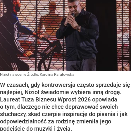
Nizioł na scenie
Źródło:
Karolina Rafałowska
W czasach, gdy kontrowersja często sprzedaje się
najlepiej, Nizioł świadomie wybiera inną drogę.
Laureat Tuza Biznesu Wprost 2026 opowiada
o tym, dlaczego nie chce deprawować swoich
słuchaczy, skąd czerpie inspirację do pisania i jak
odpowiedzialność za rodzinę zmieniła jego
podejście do muzyki i życia.