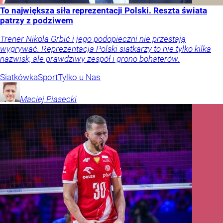
To największa siła reprezentacji Polski. Reszta świata
patrzy z podziwem
Trener Nikola Grbić i jego podopieczni nie przestają
wygrywać. Reprezentacja Polski siatkarzy to nie tylko kilka
nazwisk, ale prawdziwy zespół i grono bohaterów.
Siatkówka
Sport
Tylko u Nas
Maciej
Piasecki