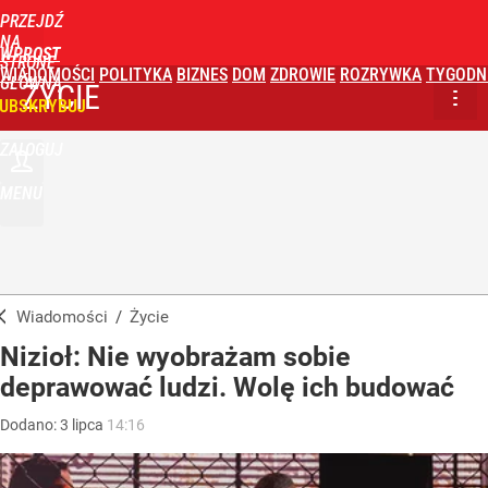
PRZEJDŹ
NA
WPROST
STRONĘ
WIADOMOŚCI
POLITYKA
BIZNES
DOM
ZDROWIE
ROZRYWKA
TYGODN
GŁÓWNĄ
ŻYCIE
UBSKRYBUJ
ZALOGUJ
MENU
Wiadomości
/
Życie
Nizioł: Nie wyobrażam sobie
deprawować ludzi. Wolę ich budować
Dodano:
3
lipca
14:16