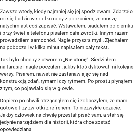
Zawsze wtedy, kiedy najmniej się jej spodziewam. Zdarzało
mi się budzić w środku nocy z poczuciem, że muszę
natychmiast coś zapisać. Wstawałem, siadałem po ciemku
i przy świetle telefonu pisałem całe zwrotki. Innym razem
prowadziłem samochód. Nagle przyszła myśl. Zjechałem
na pobocze i w kilka minut napisałem cały tekst.
Tak było choćby z utworem
„Nie utonę”
. Siedziałem
na tarasie i nagle poczułem, jakby ktoś dyktował mi kolejne
wersy. Pisałem, nawet nie zastanawiając się nad
konstrukcją zdań, rymami czy rytmem. Po prostu płynąłem
z tym, co pojawiało się w głowie.
Dopiero po chwili otrząsnąłem się i zobaczyłem, że mam
gotowe trzy zwrotki z refrenem. To niezwykłe uczucie.
Jakby człowiek na chwilę przestał pisać sam, a stał się
jedynie narzędziem dla historii, która chce zostać
opowiedziana.