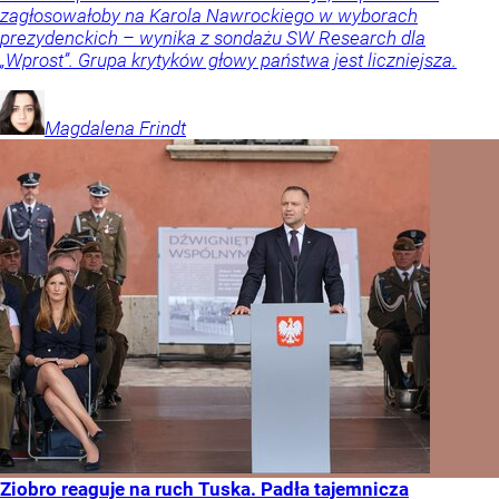
zagłosowałoby na Karola Nawrockiego w wyborach
prezydenckich – wynika z sondażu SW Research dla
„Wprost”. Grupa krytyków głowy państwa jest liczniejsza.
Magdalena
Frindt
Ziobro reaguje na ruch Tuska. Padła tajemnicza