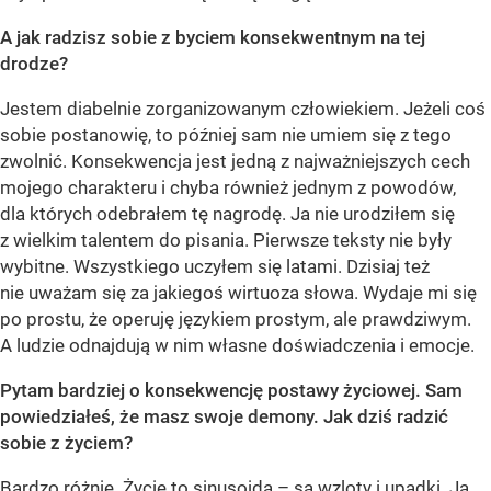
A jak radzisz sobie z byciem konsekwentnym na tej
drodze
?
Jestem diabelnie zorganizowanym człowiekiem. Jeżeli coś
sobie postanowię, to później sam nie umiem się z tego
zwolnić. Konsekwencja jest jedną z najważniejszych cech
mojego charakteru i chyba również jednym z powodów,
dla których odebrałem tę nagrodę. Ja nie urodziłem się
z wielkim talentem do pisania. Pierwsze teksty nie były
wybitne. Wszystkiego uczyłem się latami. Dzisiaj też
nie uważam się za jakiegoś wirtuoza słowa. Wydaje mi się
po prostu, że operuję językiem prostym, ale prawdziwym.
A ludzie odnajdują w nim własne doświadczenia i emocje.
Pytam bardziej o konsekwencję postawy życiowej. Sam
powiedziałeś, że masz swoje demony. Jak dziś radzić
sobie z życiem?
Bardzo różnie. Życie to sinusoida – są wzloty i upadki. Ja