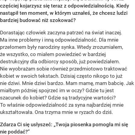
częściej kojarzysz się teraz z odpowiedzialnością. Kiedy
nastąpił
ten moment
, w którym uznałeś, że chcesz ludzi
bardziej budować niż szokować?
Dorastając człowiek zaczyna patrzeć na świat inaczej.
Ma inne problemy i inną odpowiedzialność. Dla mnie
przełomem były narodziny synka. Wtedy zrozumiałem,
że wszystko, co miałem powiedzieć w bardziej
destrukcyjny dla odbiorcy sposób, już powiedziałem.
Nie wyobrażam sobie również przedmiotowo traktować
kobiet w swoich tekstach. Dzisiaj często nikogo to już
nie dziwi. Mnie dziwi bardzo. Mam mamę, mam babcię. Jak
miałbym później spojrzeć im w oczy? Gdzie tu jest
szacunek do kobiet? Gdzie są tradycyjne wartości?
To właśnie odpowiedzialność za syna najbardziej mnie
ukształtowała. Ona trzyma mnie w ryzach do dziś.
Zdarza Ci się usłyszeć:
„Twoja piosenka pomogła mi się
nie poddać
?
”