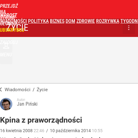
PRZEJDŹ
NA
WPROST
STRONĘ
WIADOMOŚCI
POLITYKA
BIZNES
DOM
ZDROWIE
ROZRYWKA
TYGODN
GŁÓWNĄ
ŻYCIE
UBSKRYBUJ
ZALOGUJ
MENU
Wiadomości
/
Życie
Autor:
Jan Piński
Kpina z praworządności
16
kwietnia
2008
22:46
/
10
października
2014
10:55