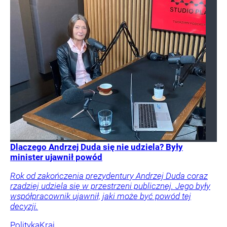
Dlaczego Andrzej Duda się nie udziela? Były
minister ujawnił powód
Rok od zakończenia prezydentury Andrzej Duda coraz
rzadziej udziela się w przestrzeni publicznej. Jego były
współpracownik ujawnił, jaki może być powód tej
decyzji.
Polityka
Kraj