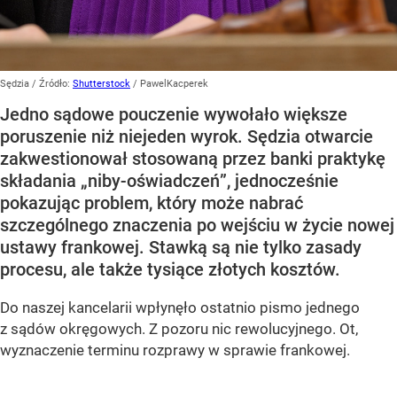
Sędzia
/ Źródło:
Shutterstock
/
PawelKacperek
Jedno sądowe pouczenie wywołało większe
poruszenie niż niejeden wyrok. Sędzia otwarcie
zakwestionował stosowaną przez banki praktykę
składania „niby-oświadczeń”, jednocześnie
pokazując problem, który może nabrać
szczególnego znaczenia po wejściu w życie nowej
ustawy frankowej. Stawką są nie tylko zasady
procesu, ale także tysiące złotych kosztów.
Do naszej kancelarii wpłynęło ostatnio pismo jednego
z sądów okręgowych. Z pozoru nic rewolucyjnego. Ot,
wyznaczenie terminu rozprawy w sprawie frankowej.
Jednak treść szablonu pouczenia powoduje, że człowieka
bierze ochota, aby wydrukować ten dokument i oprawić