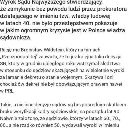
Wyrok Sądu Najwyższego stwierdzający,
że zamykanie bez powodu ludzi przez prokuratora
działającego w imieniu tzw. władzy ludowej
w latach 40. nie było przestępstwem pokazuje
w jakim ogromnym kryzysie jest w Polsce władza
sądownicza.
Rację ma Bronisław Wildstein, który na łamach
„Rzeczpospolitej" zauważa, że to już kolejna taka decyzja
SN, który w grudniu ubiegłego roku wstrzymał śledztwa
w stosunku do sędziów skazujących na wieloletnie wyroki
za łamanie dekretu o stanie wojennym. Skazywali oni,
chociaż ów dekret nie był obowiązującym prawem nawet
w PRL.
Takie, a nie inne decyzje sądów są bezpośrednim skutkiem
braku weryfikacji kadry sędziowskiej na początku lat 90.
Naiwnie założono, że sędziowie, którzy w latach 60., 70.,
80., a nie rzadko również 50. wydawali wyroki w imieniu