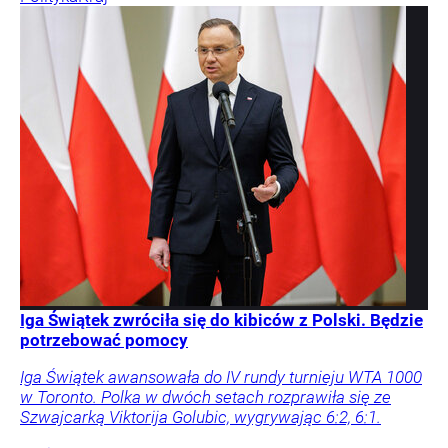
Iga Świątek zwróciła się do kibiców z Polski. Będzie
potrzebować pomocy
Iga Świątek awansowała do IV rundy turnieju WTA 1000
w Toronto. Polka w dwóch setach rozprawiła się ze
Szwajcarką Viktorija Golubic, wygrywając 6:2, 6:1.