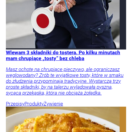
Wlewam 3 składniki do tostera. Po kilku minutach
mam chrupiące „tosty” bez chleba
Masz ochotę na chrupiące pieczywo, ale ograniczasz
węglowodany? Zrób te wyjątkowe tosty, które w smaku
do złudzenia przypominają tradycyjne. Wystarczą trzy
proste składniki, by na talerzu wylądowała pyszna,
sycąca przekąska, która nie obciąża żołądka.
Przepisy
Produkty
Żywienie