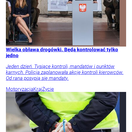
Wielka obława drogówki. Będą kontrolować tylko
jedno
Jeden dzień. Tysiące kontroli, mandatów i punktów
karnych. Policja zaplanowała akcję kontroli kierowców.
Od rana posypią się mandaty.
Motoryzacja
Kraj
Życie