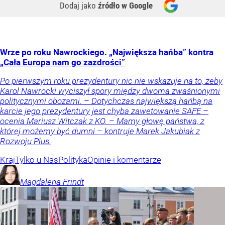
Dodaj jako
źródło w Google
Wrze po roku Nawrockiego. „Największa hańba” kontra
„Cała Europa nam go zazdrości”
Po pierwszym roku prezydentury nic nie wskazuje na to, żeby
Karol Nawrocki wyciszył spory między dwoma zwaśnionymi
politycznymi obozami. – Dotychczas największą hańbą na
karcie jego prezydentury jest chyba zawetowanie SAFE –
ocenia Mariusz Witczak z KO. – Mamy głowę państwa, z
której możemy być dumni – kontruje Marek Jakubiak z
Rozwoju Plus.
Kraj
Tylko u Nas
Polityka
Opinie i komentarze
Magdalena
Frindt