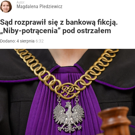
Autor:
Magdalena Pledziewicz
Sąd rozprawił się z bankową fikcją.
„Niby-potrącenia” pod ostrzałem
Dodano:
4
sierpnia
6:32