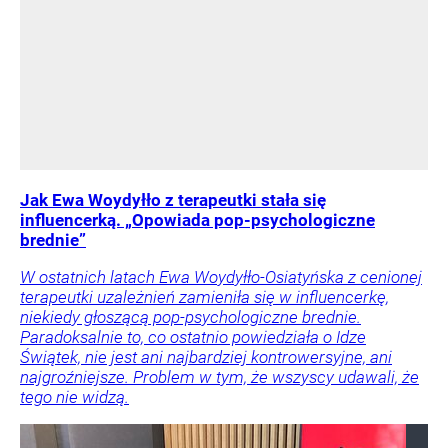
Jak Ewa Woydyłło z terapeutki stała się
influencerką. „Opowiada pop-psychologiczne
brednie”
W ostatnich latach Ewa Woydyłło-Osiatyńska z cenionej
terapeutki uzależnień zamieniła się w influencerkę,
niekiedy głoszącą pop-psychologiczne brednie.
Paradoksalnie to, co ostatnio powiedziała o Idze
Świątek, nie jest ani najbardziej kontrowersyjne, ani
najgroźniejsze. Problem w tym, że wszyscy udawali, że
tego nie widzą.