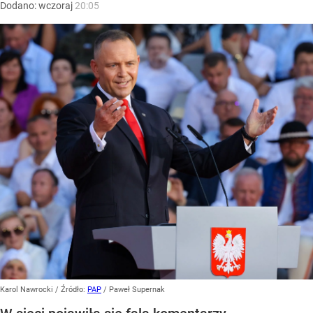
Dodano:
wczoraj
20:05
Karol Nawrocki
/ Źródło:
PAP
/
Paweł Supernak