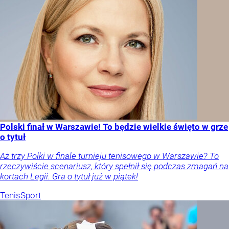
Polski finał w Warszawie! To będzie wielkie święto w grze
o tytuł
Aż trzy Polki w finale turnieju tenisowego w Warszawie? To
rzeczywiście scenariusz, który spełnił się podczas zmagań na
kortach Legii. Gra o tytuł już w piątek!
Tenis
Sport