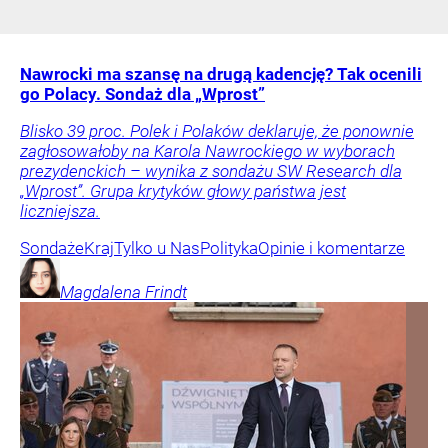
Nawrocki ma szansę na drugą kadencję? Tak ocenili
go Polacy. Sondaż dla „Wprost”
Blisko 39 proc. Polek i Polaków deklaruje, że ponownie
zagłosowałoby na Karola Nawrockiego w wyborach
prezydenckich – wynika z sondażu SW Research dla
„Wprost”. Grupa krytyków głowy państwa jest
liczniejsza.
Sondaże
Kraj
Tylko u Nas
Polityka
Opinie i komentarze
Magdalena
Frindt