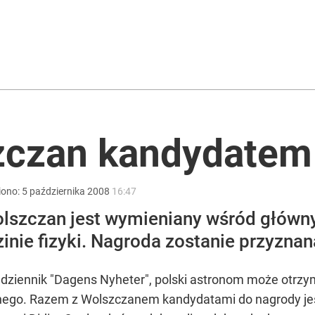
rzezi wołyńskiej
wiata patrzy z podziwem
zczan kandydatem
a sprawcą
iono:
5
października
2008
16:47
olszczan jest wymieniany wśród główn
nie fizyki. Nagroda zostanie przyznan
i dziennik "Dagens Nyheter", polski astronom może otrz
ego. Razem z Wolszczanem kandydatami do nagrody jest 