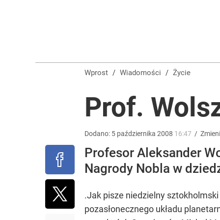
„Nie chodzi o zemstę”. Mocny apel w sprawie ofiar 
dodaj
To największa siła reprezentacji Polski. Reszta ś
Wprost
/
Wiadomości
/
Życie
dodaj
Prof. Wols
Atak na 15-latka Kamiennej Górze. Trwa obława z
Dodano:
5
października
2008
16:47
/
Zmien
Profesor Aleksander W
dodaj
Nagrody Nobla w dziedzi
.Jak pisze niedzielny sztokholmsk
pozasłonecznego układu planetarn