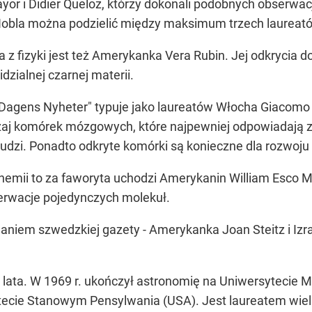
r i Didier Queloz, którzy dokonali podobnych obserwacj
obla można podzielić między maksimum trzech laureat
z fizyki jest też Amerykanka Vera Rubin. Jej odkrycia d
dzialnej czarnej materii.
"Dagens Nyheter" typuje jako laureatów Włocha Giacomo Ri
dzaj komórek mózgowych, które najpewniej odpowiadają 
 ludzi. Ponadto odkryte komórki są konieczne dla rozwoj
 chemii to za faworyta uchodzi Amerykanin William Esco
serwacje pojedynczych molekuł.
daniem szwedzkiej gazety - Amerykanka Joan Steitz i Iz
lata. W 1969 r. ukończył astronomię na Uniwersytecie M
sytecie Stanowym Pensylwania (USA). Jest laureatem wie