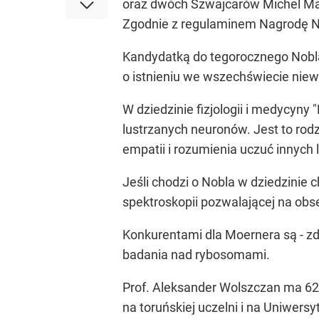
oraz dwóch Szwajcarów Michel Mayo
Zgodnie z regulaminem Nagrodę N
Kandydatką do tegorocznego Nobla 
o istnieniu we wszechświecie niewi
W dziedzinie fizjologii i medycyny 
lustrzanych neuronów. Jest to ro
empatii i rozumienia uczuć innych
Jeśli chodzi o Nobla w dziedzinie
spektroskopii pozwalającej na ob
Konkurentami dla Moernera są - z
badania nad rybosomami.
Prof. Aleksander Wolszczan ma 62 
na toruńskiej uczelni i na Uniwer