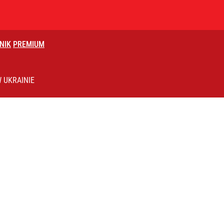
NIK
PREMIUM
acy o przywróceniu CPN
 UKRAINIE
 wiązała się z dłuższym życiem
czasów Obajtka grozi po 25 lat więzienia