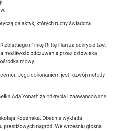
i.
ów.
otyczą galaktyk, których ruchy świadczą
zolattiego i Finkę Riittę Hari za odkrycie tzw.
za możliwość odczuwania przez człowieka
u ośrodka mowy.
 Moerner. Jego dokonaniem jest rozwój metody
raelka Ada Yonath za odkrycia i zaawansowane
ikołaja Kopernika. Obecnie wykłada
lu prestiżowych nagród. We wrześniu głośna