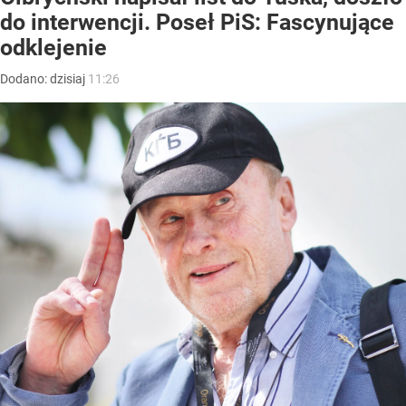
do interwencji. Poseł PiS: Fascynujące
odklejenie
Dodano:
dzisiaj
11:26