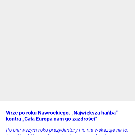
Wrze po roku Nawrockiego. „Największa hańba”
kontra „Cała Europa nam go zazdrości”
Po pierwszym roku prezydentury nic nie wskazuje na to,