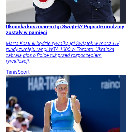
Ukrainka koszmarem Igi Świątek? Popsute urodziny
zostały w pamięci
Marta Kostiuk będzie rywalką Igi Świątek w meczu IV
rundy turnieju rangi WTA 1000 w Toronto. Ukrainka
zabrała głos o Polce tuż przed rozpoczęciem
rywalizacji.
Tenis
Sport