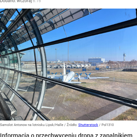
Dodano:
wczoraj
6:16
Samolot Antonow na lotnisku Lipsk/Halle
/ Źródło:
Shutterstock
/
Pol1310
Informacja o przechwyceniu drona z zapalnikiem