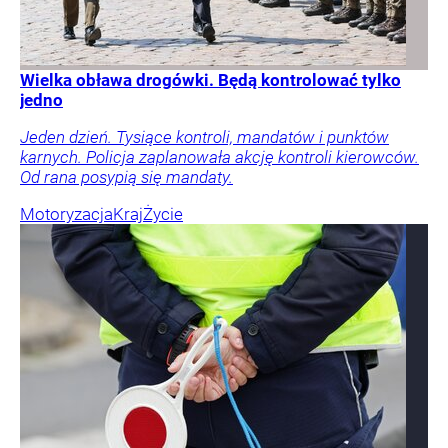
Wielka obława drogówki. Będą kontrolować tylko
jedno
Jeden dzień. Tysiące kontroli, mandatów i punktów
karnych. Policja zaplanowała akcję kontroli kierowców.
Od rana posypią się mandaty.
Motoryzacja
Kraj
Życie