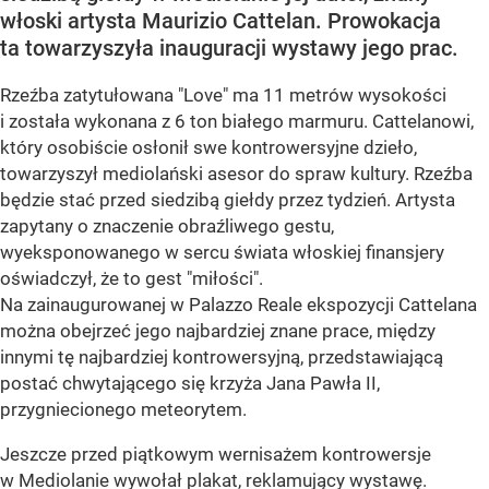
włoski artysta Maurizio Cattelan. Prowokacja
ta towarzyszyła inauguracji wystawy jego prac.
Rzeźba zatytułowana "Love" ma 11 metrów wysokości
i została wykonana z 6 ton białego marmuru. Cattelanowi,
który osobiście osłonił swe kontrowersyjne dzieło,
towarzyszył mediolański asesor do spraw kultury. Rzeźba
będzie stać przed siedzibą giełdy przez tydzień. Artysta
zapytany o znaczenie obraźliwego gestu,
wyeksponowanego w sercu świata włoskiej finansjery
oświadczył, że to gest "miłości".
Na zainaugurowanej w Palazzo Reale ekspozycji Cattelana
można obejrzeć jego najbardziej znane prace, między
innymi tę najbardziej kontrowersyjną, przedstawiającą
postać chwytającego się krzyża Jana Pawła II,
przygniecionego meteorytem.
Jeszcze przed piątkowym wernisażem kontrowersje
w Mediolanie wywołał plakat, reklamujący wystawę.