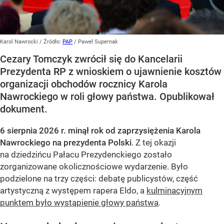
Karol Nawrocki
/ Źródło:
PAP
/
Paweł Supernak
Cezary Tomczyk zwrócił się do Kancelarii
Prezydenta RP z wnioskiem o ujawnienie kosztów
organizacji obchodów rocznicy Karola
Nawrockiego w roli głowy państwa. Opublikował
dokument.
6 sierpnia 2026 r. minął rok od zaprzysiężenia Karola
Nawrockiego na prezydenta Polski
. Z tej okazji
na dziedzińcu Pałacu Prezydenckiego zostało
zorganizowane okolicznościowe wydarzenie. Było
podzielone na trzy części: debatę publicystów, część
artystyczną z występem rapera Eldo, a
kulminacyjnym
punktem było wystąpienie głowy państwa
.