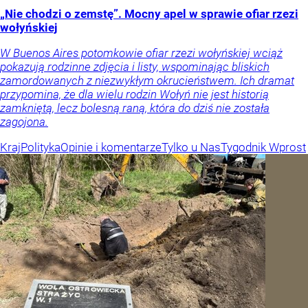
„Nie chodzi o zemstę”. Mocny apel w sprawie ofiar rzezi
wołyńskiej
W Buenos Aires potomkowie ofiar rzezi wołyńskiej wciąż
pokazują rodzinne zdjęcia i listy, wspominając bliskich
zamordowanych z niezwykłym okrucieństwem. Ich dramat
przypomina, że dla wielu rodzin Wołyń nie jest historią
zamkniętą, lecz bolesną raną, która do dziś nie została
zagojona.
Kraj
Polityka
Opinie i komentarze
Tylko u Nas
Tygodnik Wprost