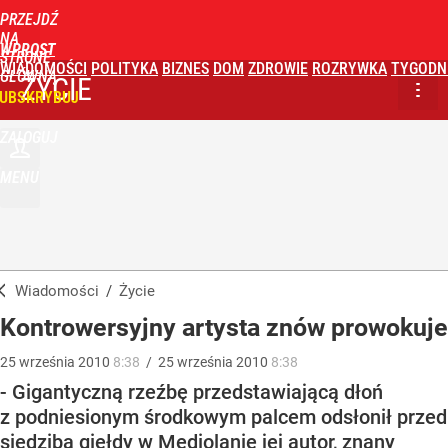
PRZEJDŹ
NA
WPROST
STRONĘ
WIADOMOŚCI
POLITYKA
BIZNES
DOM
ZDROWIE
ROZRYWKA
TYGODN
GŁÓWNĄ
ŻYCIE
UBSKRYBUJ
ZALOGUJ
MENU
Wiadomości
/
Życie
Kontrowersyjny artysta znów prowokuje
25
września
2010
8:38
/
25
września
2010
8:38
- Gigantyczną rzeźbę przedstawiającą dłoń
z podniesionym środkowym palcem odsłonił przed
siedzibą giełdy w Mediolanie jej autor, znany