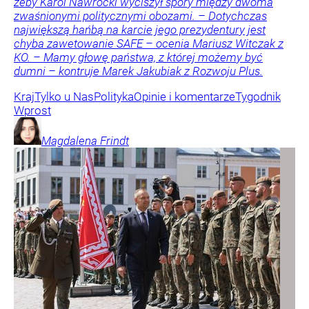
żeby Karol Nawrocki wyciszył spory między dwoma
zwaśnionymi politycznymi obozami. – Dotychczas
największą hańbą na karcie jego prezydentury jest
chyba zawetowanie SAFE – ocenia Mariusz Witczak z
KO. – Mamy głowę państwa, z której możemy być
dumni – kontruje Marek Jakubiak z Rozwoju Plus.
Kraj
Tylko u Nas
Polityka
Opinie i komentarze
Tygodnik
Wprost
Magdalena
Frindt