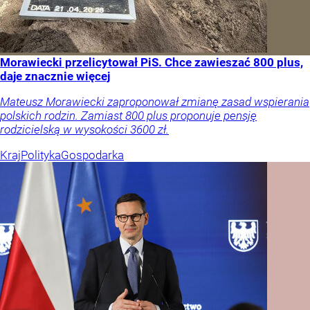
Morawiecki przelicytował PiS. Chce zawieszać 800 plus,
daje znacznie więcej
Mateusz Morawiecki zaproponował zmianę zasad wspierania
polskich rodzin. Zamiast 800 plus proponuje pensję
rodzicielską w wysokości 3600 zł.
Kraj
Polityka
Gospodarka