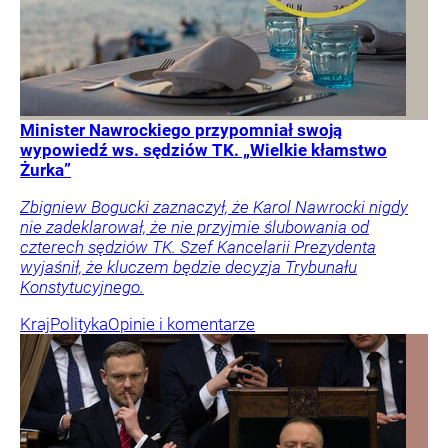
Minister Nawrockiego przypomniał swoją
wypowiedź ws. sędziów TK. „Wielkie kłamstwo
Żurka”
Zbigniew Bogucki zaznaczył, że Karol Nawrocki nigdy
nie zadeklarował, że nie przyjmie ślubowania od
czterech sędziów TK. Szef Kancelarii Prezydenta
wyjaśnił, że kluczem będzie decyzja Trybunału
Konstytucyjnego.
Kraj
Polityka
Opinie i komentarze