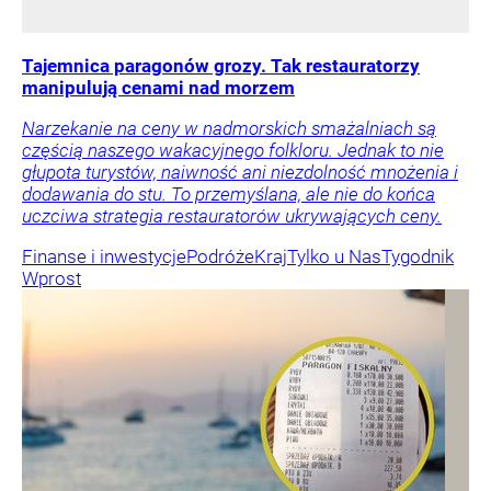
Tajemnica paragonów grozy. Tak restauratorzy
manipulują cenami nad morzem
Narzekanie na ceny w nadmorskich smażalniach są
częścią naszego wakacyjnego folkloru. Jednak to nie
głupota turystów, naiwność ani niezdolność mnożenia i
dodawania do stu. To przemyślana, ale nie do końca
uczciwa strategia restauratorów ukrywających ceny.
Finanse i inwestycje
Podróże
Kraj
Tylko u Nas
Tygodnik
Wprost