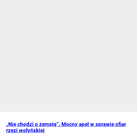
„Nie chodzi o zemstę”. Mocny apel w sprawie ofiar
rzezi wołyńskiej