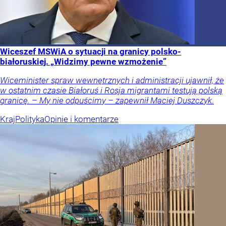
Wiceszef MSWiA o sytuacji na granicy polsko-
białoruskiej. „Widzimy pewne wzmożenie”
Wiceminister spraw wewnętrznych i administracji ujawnił, że
w ostatnim czasie Białoruś i Rosja migrantami testują polską
granicę. – My nie odpuścimy – zapewnił Maciej Duszczyk.
Kraj
Polityka
Opinie i komentarze