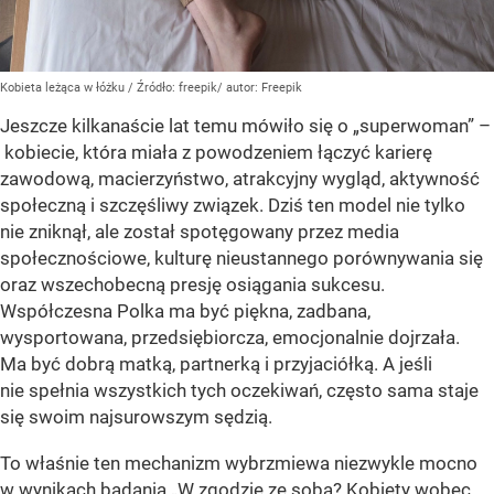
Kobieta leżąca w łóżku
/ Źródło:
freepik/ autor: Freepik
Jeszcze kilkanaście lat temu mówiło się o „superwoman” –
kobiecie, która miała z powodzeniem łączyć karierę
zawodową, macierzyństwo, atrakcyjny wygląd, aktywność
społeczną i szczęśliwy związek. Dziś ten model nie tylko
nie zniknął, ale został spotęgowany przez media
społecznościowe, kulturę nieustannego porównywania się
oraz wszechobecną presję osiągania sukcesu.
Współczesna Polka ma być piękna, zadbana,
wysportowana, przedsiębiorcza, emocjonalnie dojrzała.
Ma być dobrą matką, partnerką i przyjaciółką. A jeśli
nie spełnia wszystkich tych oczekiwań, często sama staje
się swoim najsurowszym sędzią.
To właśnie ten mechanizm wybrzmiewa niezwykle mocno
w wynikach badania „W zgodzie ze sobą? Kobiety wobec