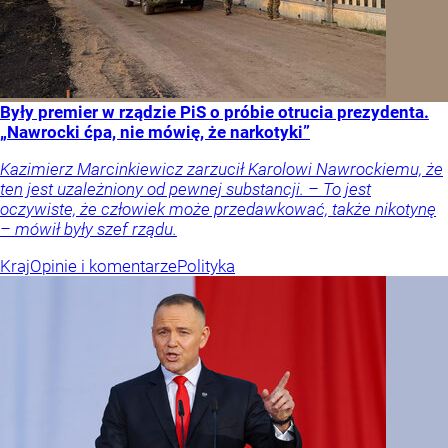
Były premier w rządzie PiS o próbie otrucia prezydenta.
„Nawrocki ćpa, nie mówię, że narkotyki”
Kazimierz Marcinkiewicz zarzucił Karolowi Nawrockiemu, że
ten jest uzależniony od pewnej substancji. – To jest
oczywiste, że człowiek może przedawkować, także nikotynę
– mówił były szef rządu.
Kraj
Opinie i komentarze
Polityka