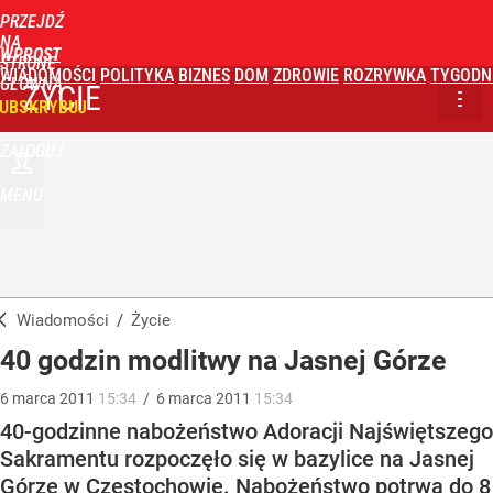
PRZEJDŹ
NA
WPROST
STRONĘ
WIADOMOŚCI
POLITYKA
BIZNES
DOM
ZDROWIE
ROZRYWKA
TYGODN
GŁÓWNĄ
ŻYCIE
UBSKRYBUJ
ZALOGUJ
MENU
Wiadomości
/
Życie
40 godzin modlitwy na Jasnej Górze
6
marca
2011
15:34
/
6
marca
2011
15:34
40-godzinne nabożeństwo Adoracji Najświętszego
Sakramentu rozpoczęło się w bazylice na Jasnej
Górze w Częstochowie. Nabożeństwo potrwa do 8