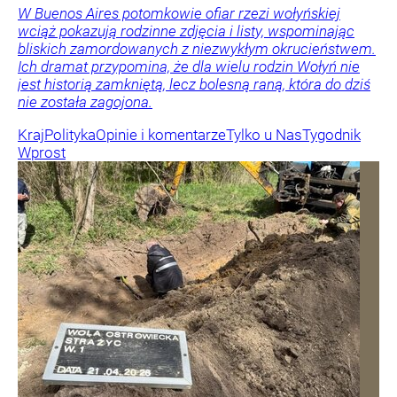
W Buenos Aires potomkowie ofiar rzezi wołyńskiej
wciąż pokazują rodzinne zdjęcia i listy, wspominając
bliskich zamordowanych z niezwykłym okrucieństwem.
Ich dramat przypomina, że dla wielu rodzin Wołyń nie
jest historią zamkniętą, lecz bolesną raną, która do dziś
nie została zagojona.
Kraj
Polityka
Opinie i komentarze
Tylko u Nas
Tygodnik
Wprost