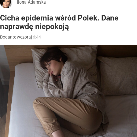
Ilona Adamska
Cicha epidemia wśród Polek. Dane
naprawdę niepokoją
Dodano:
wczoraj
6:44