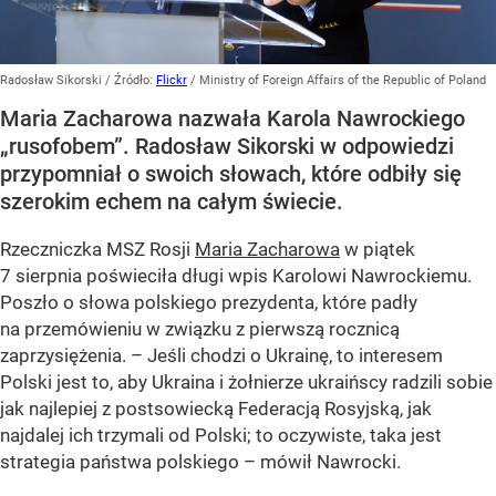
Radosław Sikorski
/ Źródło:
Flickr
/
Ministry of Foreign Affairs of the Republic of Poland
Maria Zacharowa nazwała Karola Nawrockiego
„rusofobem”. Radosław Sikorski w odpowiedzi
przypomniał o swoich słowach, które odbiły się
szerokim echem na całym świecie.
Rzeczniczka MSZ Rosji
Maria Zacharowa
w piątek
7 sierpnia poświeciła długi wpis Karolowi Nawrockiemu.
Poszło o słowa polskiego prezydenta, które padły
na przemówieniu w związku z pierwszą rocznicą
zaprzysiężenia. – Jeśli chodzi o Ukrainę, to interesem
Polski jest to, aby Ukraina i żołnierze ukraińscy radzili sobie
jak najlepiej z postsowiecką Federacją Rosyjską, jak
najdalej ich trzymali od Polski; to oczywiste, taka jest
strategia państwa polskiego – mówił Nawrocki.