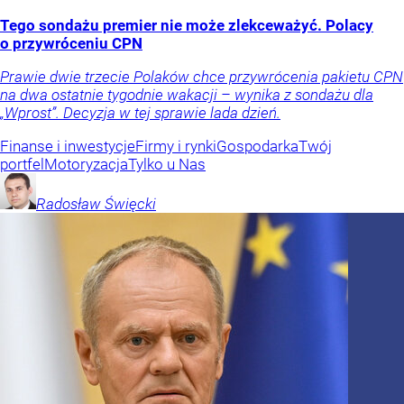
Tego sondażu premier nie może zlekceważyć. Polacy
o przywróceniu CPN
Prawie dwie trzecie Polaków chce przywrócenia pakietu CPN
na dwa ostatnie tygodnie wakacji – wynika z sondażu dla
„Wprost”. Decyzja w tej sprawie lada dzień.
Finanse i inwestycje
Firmy i rynki
Gospodarka
Twój
portfel
Motoryzacja
Tylko u Nas
Radosław
Święcki