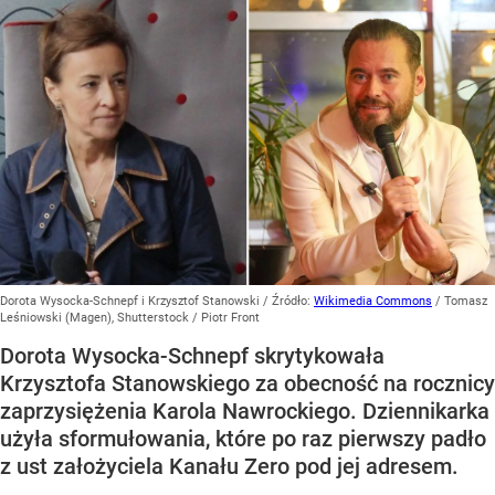
Dorota Wysocka-Schnepf i Krzysztof Stanowski
/ Źródło:
Wikimedia Commons
/
Tomasz
Leśniowski (Magen), Shutterstock / Piotr Front
Dorota Wysocka-Schnepf skrytykowała
Krzysztofa Stanowskiego za obecność na rocznicy
zaprzysiężenia Karola Nawrockiego. Dziennikarka
użyła sformułowania, które po raz pierwszy padło
z ust założyciela Kanału Zero pod jej adresem.