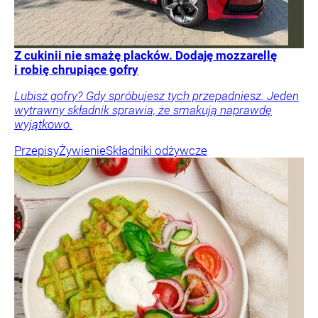
Z cukinii nie smażę placków. Dodaję mozzarellę
i robię chrupiące gofry
Lubisz gofry? Gdy spróbujesz tych przepadniesz. Jeden
wytrawny składnik sprawia, że smakują naprawdę
wyjątkowo.
Przepisy
Żywienie
Składniki odżywcze