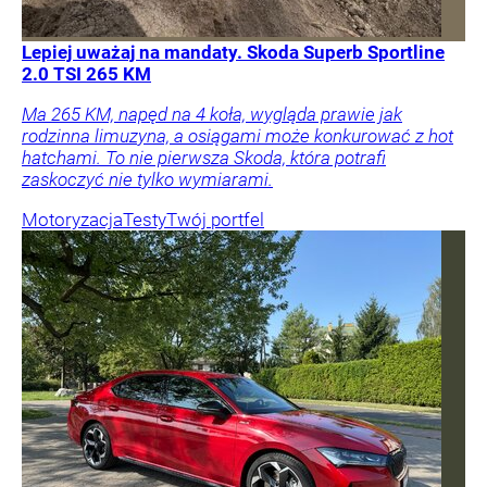
Lepiej uważaj na mandaty. Skoda Superb Sportline
2.0 TSI 265 KM
Ma 265 KM, napęd na 4 koła, wygląda prawie jak
rodzinna limuzyna, a osiągami może konkurować z hot
hatchami. To nie pierwsza Skoda, która potrafi
zaskoczyć nie tylko wymiarami.
Motoryzacja
Testy
Twój portfel