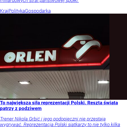
miliardowych strat państwowej spółki.
Kraj
Polityka
Gospodarka
To największa siła reprezentacji Polski. Reszta świata
patrzy z podziwem
Trener Nikola Grbić i jego podopieczni nie przestają
wygrywać. Reprezentacja Polski siatkarzy to nie tylko kilka