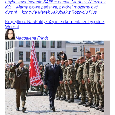
chyba zawetowanie SAFE – ocenia Mariusz Witczak z
KO. – Mamy głowę państwa, z której możemy być
dumni – kontruje Marek Jakubiak z Rozwoju Plus.
Kraj
Tylko u Nas
Polityka
Opinie i komentarze
Tygodnik
Wprost
Magdalena
Frindt