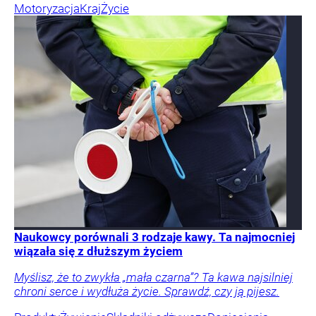
Motoryzacja
Kraj
Życie
Naukowcy porównali 3 rodzaje kawy. Ta najmocniej
wiązała się z dłuższym życiem
Myślisz, że to zwykła „mała czarna”? Ta kawa najsilniej
chroni serce i wydłuża życie. Sprawdź, czy ją pijesz.