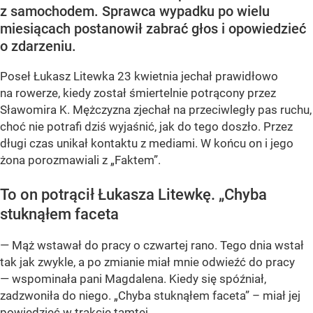
z samochodem. Sprawca wypadku po wielu
miesiącach postanowił zabrać głos i opowiedzieć
o zdarzeniu.
Poseł Łukasz Litewka 23 kwietnia jechał prawidłowo
na rowerze, kiedy został śmiertelnie potrącony przez
Sławomira K. Mężczyzna zjechał na przeciwległy pas ruchu,
choć nie potrafi dziś wyjaśnić, jak do tego doszło. Przez
długi czas unikał kontaktu z mediami. W końcu on i jego
żona porozmawiali z „Faktem”.
To on potrącił Łukasza Litewkę. „Chyba
stuknąłem faceta
— Mąż wstawał do pracy o czwartej rano. Tego dnia wstał
tak jak zwykle, a po zmianie miał mnie odwieźć do pracy
— wspominała pani Magdalena. Kiedy się spóźniał,
zadzwoniła do niego. „Chyba stuknąłem faceta” – miał jej
powiedzieć w trakcie tamtej...