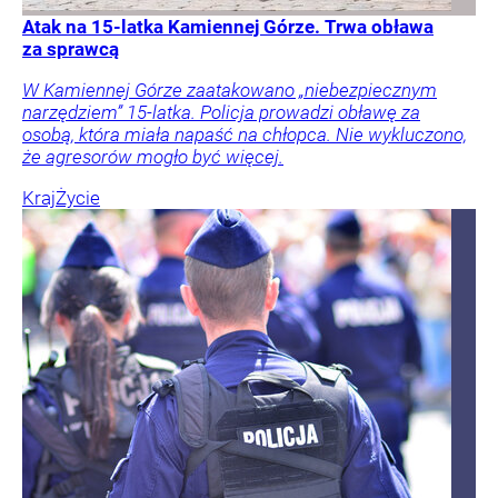
Atak na 15-latka Kamiennej Górze. Trwa obława
za sprawcą
W Kamiennej Górze zaatakowano „niebezpiecznym
narzędziem” 15-latka. Policja prowadzi obławę za
osobą, która miała napaść na chłopca. Nie wykluczono,
że agresorów mogło być więcej.
Kraj
Życie