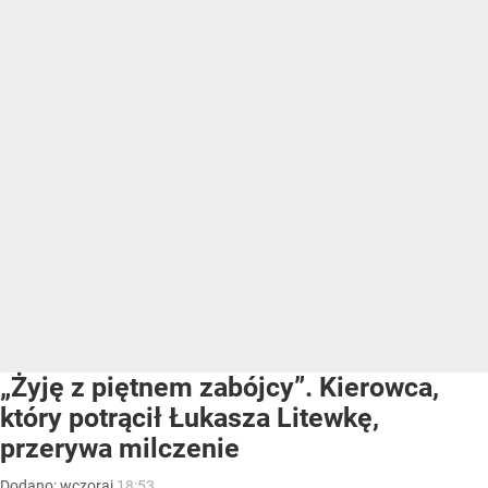
„Żyję z piętnem zabójcy”. Kierowca,
który potrącił Łukasza Litewkę,
przerywa milczenie
Dodano:
wczoraj
18:53