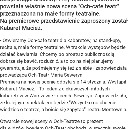
powstała właśnie nowa scena "Och-cafe teatr"
przeznaczona na małe formy teatralne.
Na premierowe przedstawienie zaproszony został
Kabaret Macież.
- Otwieramy Och-cafe teatr dla kabaretów, na stand-upy,
recitale, małe formy teatralne. W trakcie występów będzie
działać kawiarnia. Chcemy po prostu z publicznością
dobrze się bawić, rozluźnić, a to co na niej planujemy
gwarantuje, że pośmiejemy się też z siebie - zapowiedziała
prowadząca Och-Teatr Maria Seweryn.
Premiera na nowej scenie odbyła się 14 stycznia. Wystąpił
Kabaret Macież. - To jeden z ciekawszych młodych
kabaretów w Warszawie - oceniła Seweryn. Zapowiedziała,
że kolejnym spektaklem będzie "Wszystko co chcecie
wiedzieć o teatrze, a boicie się zapytać" Teatru Montownia.
Otwarcie nowej sceny w Och-Teatrze to prezent
dla widzów, bowiem Och-Teatr obchodzi w styczniu swoje