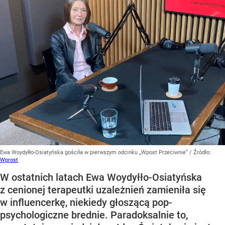
Ewa Woydyłło-Osiatyńska gościła w pierwszym odcinku „Wpost Przeciwnie”
/ Źródło:
Wprost
W ostatnich latach Ewa Woydyłło-Osiatyńska
z cenionej terapeutki uzależnień zamieniła się
w influencerkę, niekiedy głoszącą pop-
psychologiczne brednie. Paradoksalnie to,