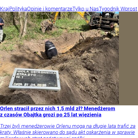
Kraj
Polityka
Opinie i komentarze
Tylko u Nas
Tygodnik Wprost
Orlen stracił przez nich 1,5 mld zł? Menedżerom
z czasów Obajtka grozi po 25 lat więzienia
Trzej byli menedżerowie Orlenu mogą na długie lata trafić za
kraty. Właśnie skierowano do sądu akt oskarżenia w sprawie