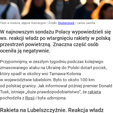
Tłum w mieście, zdjęcie ilustracyjne
/ Źródło:
Shutterstock
/
carlos castilla
W najnowszym sondażu Polacy wypowiedzieli się
ws. reakcji władz po wtargnięciu rakiety w polską
przestrzeń powietrzną. Znaczna część osób
oceniła ją negatywnie.
Przypomnijmy, w zeszłym tygodniu podczas kolejnego
zmasowanego ataku na Ukrainę do Polski dotarł pocisk,
który spadł w okolicy wsi Tarnawa-Kolonia
w województwie lubelskim. Było to około 100 km
od polskiej granicy. Jak informował później premier Donald
Tusk, istnieje
„duże prawdopodobieństwo”
, że
rakieta
pochodziła z
Rosji
i była uzbrojona.
Rakieta na Lubelszczyźnie. Reakcja władz