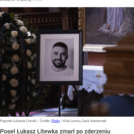
Pogrzeb Łukasza Litewki
/ Źródło:
Flickr
/
Klub Lewicy, Zack Masternak
Poseł Łukasz Litewka zmarł po zderzeniu