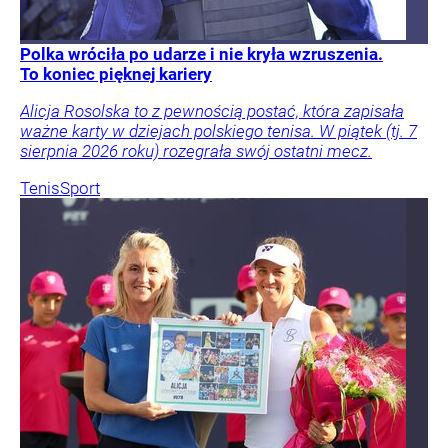
Polka wróciła po udarze i nie kryła wzruszenia.
To koniec pięknej kariery
Alicja Rosolska to z pewnością postać, która zapisała
ważne karty w dziejach polskiego tenisa. W piątek (tj. 7
sierpnia 2026 roku) rozegrała swój ostatni mecz.
Tenis
Sport