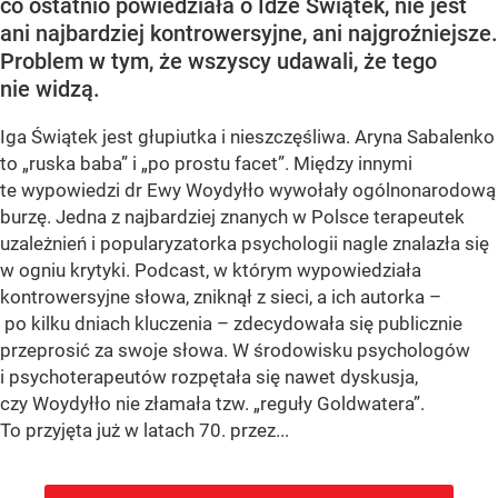
co ostatnio powiedziała o Idze Świątek, nie jest
ani najbardziej kontrowersyjne, ani najgroźniejsze.
Problem w tym, że wszyscy udawali, że tego
nie widzą.
Iga Świątek jest głupiutka i nieszczęśliwa. Aryna Sabalenko
to „ruska baba” i „po prostu facet”. Między innymi
te wypowiedzi dr Ewy Woydyłło wywołały ogólnonarodową
burzę. Jedna z najbardziej znanych w Polsce terapeutek
uzależnień i popularyzatorka psychologii nagle znalazła się
w ogniu krytyki. Podcast, w którym wypowiedziała
kontrowersyjne słowa, zniknął z sieci, a ich autorka –
po kilku dniach kluczenia – zdecydowała się publicznie
przeprosić za swoje słowa. W środowisku psychologów
i psychoterapeutów rozpętała się nawet dyskusja,
czy Woydyłło nie złamała tzw. „reguły Goldwatera”.
To przyjęta już w latach 70. przez...