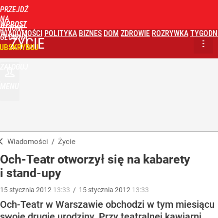
PRZEJDŹ
NA
WPROST
STRONĘ
WIADOMOŚCI
POLITYKA
BIZNES
DOM
ZDROWIE
ROZRYWKA
TYGODN
GŁÓWNĄ
ŻYCIE
UBSKRYBUJ
ZALOGUJ
MENU
Wiadomości
/
Życie
Och-Teatr otworzył się na kabarety
i stand-upy
15
stycznia
2012
13:33
/
15
stycznia
2012
13:33
Och-Teatr w Warszawie obchodzi w tym miesiącu
swoje drugie urodziny. Przy teatralnej kawiarni