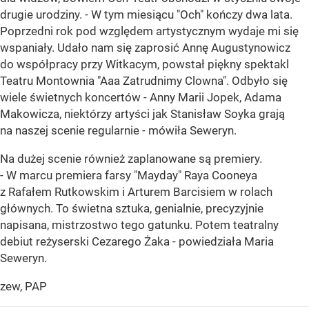
drugie urodziny. - W tym miesiącu "Och" kończy dwa lata.
Poprzedni rok pod względem artystycznym wydaje mi się
wspaniały. Udało nam się zaprosić Annę Augustynowicz
do współpracy przy Witkacym, powstał piękny spektakl
Teatru Montownia "Aaa Zatrudnimy Clowna". Odbyło się
wiele świetnych koncertów - Anny Marii Jopek, Adama
Makowicza, niektórzy artyści jak Stanisław Soyka grają
na naszej scenie regularnie - mówiła Seweryn.
Na dużej scenie również zaplanowane są premiery.
- W marcu premiera farsy "Mayday" Raya Cooneya
z Rafałem Rutkowskim i Arturem Barcisiem w rolach
głównych. To świetna sztuka, genialnie, precyzyjnie
napisana, mistrzostwo tego gatunku. Potem teatralny
debiut reżyserski Cezarego Żaka - powiedziała Maria
Seweryn.
zew, PAP