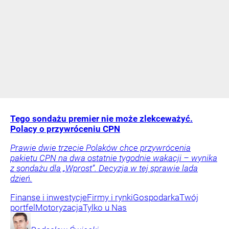
Tego sondażu premier nie może zlekceważyć.
Polacy o przywróceniu CPN
Prawie dwie trzecie Polaków chce przywrócenia
pakietu CPN na dwa ostatnie tygodnie wakacji – wynika
z sondażu dla „Wprost”. Decyzja w tej sprawie lada
dzień.
Finanse i inwestycje
Firmy i rynki
Gospodarka
Twój
portfel
Motoryzacja
Tylko u Nas