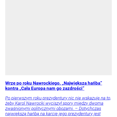
Wrze po roku Nawrockiego. „Największa hańba”
kontra „Cała Europa nam go zazdrości”
Po pierwszym roku prezydentury nic nie wskazuje na to,
żeby Karol Nawrocki wyciszył spory między dwoma
zwaśnionymi politycznymi obozami. – Dotychczas
największą hańbą na karcie jego prezydentury jest