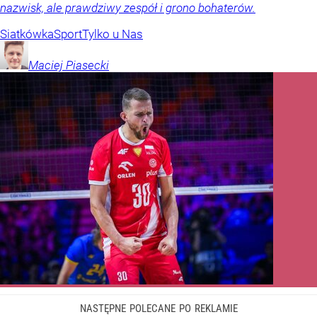
nazwisk, ale prawdziwy zespół i grono bohaterów.
Siatkówka
Sport
Tylko u Nas
Maciej
Piasecki