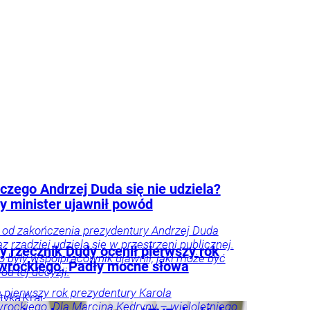
czego Andrzej Duda się nie udziela?
y minister ujawnił powód
 od zakończenia prezydentury Andrzej Duda
z rzadziej udziela się w przestrzeni publicznej.
y rzecznik Dudy ocenił pierwszy rok
o były współpracownik ujawnił, jaki może być
wrockiego. Padły mocne słowa
d tej decyzji.
Wyrażam zgodę na
a pierwszy rok prezydentury Karola
otrzymywanie na podany
ityka
Kraj
rockiego. Dla Marcina Kędryny – wieloletniego
adres e-mail informacji