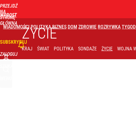
PRZEJDŹ
Udostępnij
0
Skomentuj
NA
WPROST
STRONĘ
GŁÓWNĄ
WIADOMOŚCI
POLITYKA
BIZNES
DOM
ZDROWIE
ROZRYWKA
TYGOD
Wielka obława drogówki. Będą kontrolować tylko 
ŻYCIE
SUBSKRYBUJ
dodaj
KRAJ
ŚWIAT
POLITYKA
SONDAŻE
ŻYCIE
WOJNA W
ZALOGUJ
Farmacja: wzrost pod presją. co czeka branżę do 
SZUKAJ
MENU
dodaj
Jak Ewa Woydyłło z terapeutki stała się influence
1