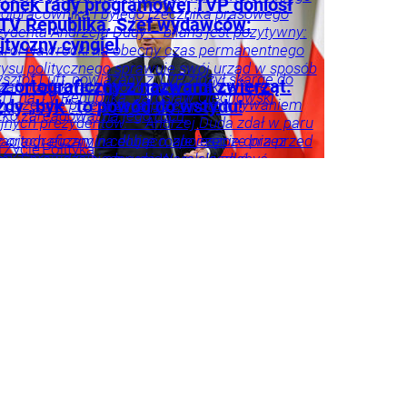
onek rady programowej TVP doniósł
ółpracownika i byłego rzecznika prasowego
handlowej od Agencji
 TV Republika. Szef wydawców:
zydenta Andrzeja Dudy – bilans jest pozytywny:
Wydawniczo-Reklamowej
ityczny cyngiel
arol Nawrocki na obecny czas permanentnego
„Wprost” sp. z o.o. w imieniu
zysu politycznego sprawuje swój urząd w sposób
własnym lub na zlecenie jej
sztof Luft, powiązany z TVP, złożył skargę do
z ortograficzny z nazwami zwierząt.
rzały i adekwatny do wyzwań – akcentuje.
Partnerów biznesowych.
iT na TV Republika. Jarosław Olechowski
nocześnie przestrzega przed porównywaniem
dy „byk” to powód do wstydu!
zko zareagował na jego ruch.
ejnych prezydentów. – Andrzej Duda zdał w paru
ZAPISZ SIĘ
uacjach egzamin celująco, ale jeszcze przez
z ortograficzny na dobre rozpoczęcie dnia przed
j
Życie
Polityka
ś czas będzie niedoceniony, jak kiedyś
i. Sprawdźcie, czy uda Wam się zdobyć
ksander Kwaśniewski, a po latach się to zmieniło
plet punktów.
łumaczy były rzecznik Andrzeja Dudy.
kacja
Kraj
Życie
ityka
Tylko u
ieszka
s
słuchowska