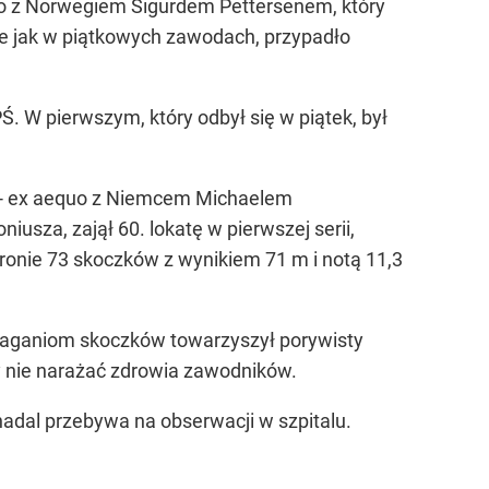
ylko z Norwegiem Sigurdem Pettersenem, który
nie jak w piątkowych zawodach, przypadło
. W pierwszym, który odbył się w piątek, był
cję - ex aequo z Niemcem Michaelem
usza, zajął 60. lokatę w pierwszej serii,
gronie 73 skoczków z wynikiem 71 m i notą 11,3
 zmaganiom skoczków towarzyszył porywisty
by nie narażać zdrowia zawodników.
al przebywa na obserwacji w szpitalu.