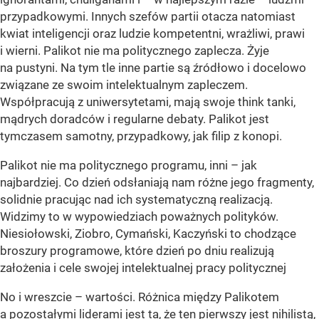
przypadkowymi. Innych szefów partii otacza natomiast
kwiat inteligencji oraz ludzie kompetentni, wrażliwi, prawi
i wierni. Palikot nie ma politycznego zaplecza. Żyje
na pustyni. Na tym tle inne partie są źródłowo i docelowo
związane ze swoim intelektualnym zapleczem.
Współpracują z uniwersytetami, mają swoje think tanki,
mądrych doradców i regularne debaty. Palikot jest
tymczasem samotny, przypadkowy, jak filip z konopi.
Palikot nie ma politycznego programu, inni – jak
najbardziej. Co dzień odsłaniają nam różne jego fragmenty,
solidnie pracując nad ich systematyczną realizacją.
Widzimy to w wypowiedziach poważnych polityków.
Niesiołowski, Ziobro, Cymański, Kaczyński to chodzące
broszury programowe, które dzień po dniu realizują
założenia i cele swojej intelektualnej pracy politycznej
No i wreszcie – wartości. Różnica między Palikotem
a pozostałymi liderami jest ta, że ten pierwszy jest nihilistą,