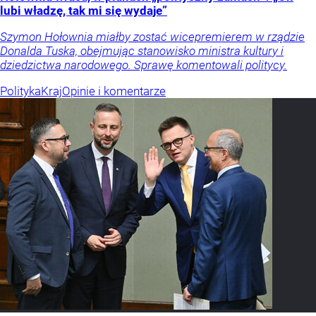
lubi władzę, tak mi się wydaje”
Szymon Hołownia miałby zostać wicepremierem w rządzie
Donalda Tuska, obejmując stanowisko ministra kultury i
dziedzictwa narodowego. Sprawę komentowali politycy.
Polityka
Kraj
Opinie i komentarze