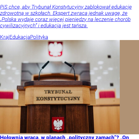
PiS chce, aby Trybunał Konstytucyjny zablokował edukację
zdrowotną w szkołach. Ekspert zwraca jednak uwagę, że
„Polska wydaje coraz więcej pieniędzy na leczenie chorób
cywilizacyjnych” i edukacja jest tańsza.
Kraj
Edukacja
Polityka
Hołownia wraca, w planach „polityczny zamach”? „On