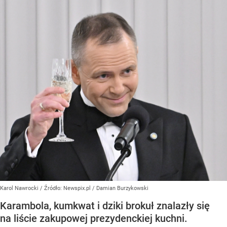
Karol Nawrocki
/ Źródło:
Newspix.pl
/
Damian Burzykowski
Karambola, kumkwat i dziki brokuł znalazły się
na liście zakupowej prezydenckiej kuchni.