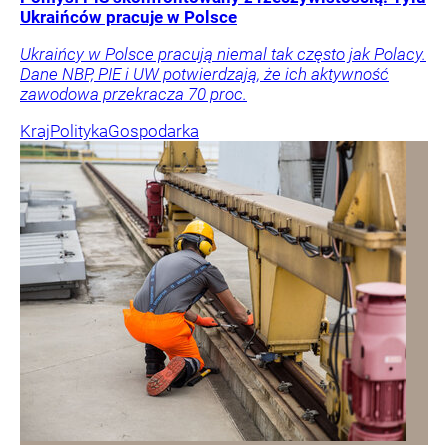
Ukraińców pracuje w Polsce
Ukraińcy w Polsce pracują niemal tak często jak Polacy.
Dane NBP, PIE i UW potwierdzają, że ich aktywność
zawodowa przekracza 70 proc.
Kraj
Polityka
Gospodarka