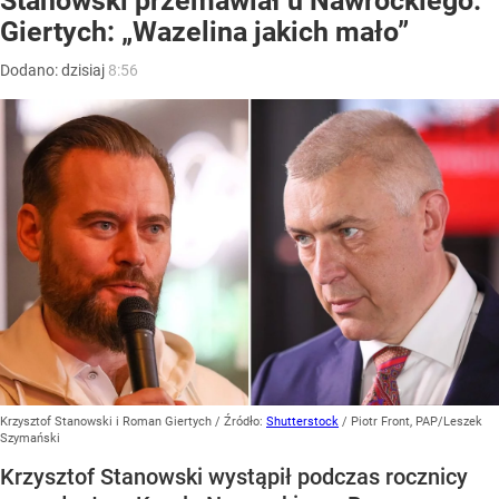
Stanowski przemawiał u Nawrockiego.
Giertych: „Wazelina jakich mało”
Dodano:
dzisiaj
8:56
Krzysztof Stanowski i Roman Giertych
/ Źródło:
Shutterstock
/
Piotr Front, PAP/Leszek
Szymański
Krzysztof Stanowski wystąpił podczas rocznicy