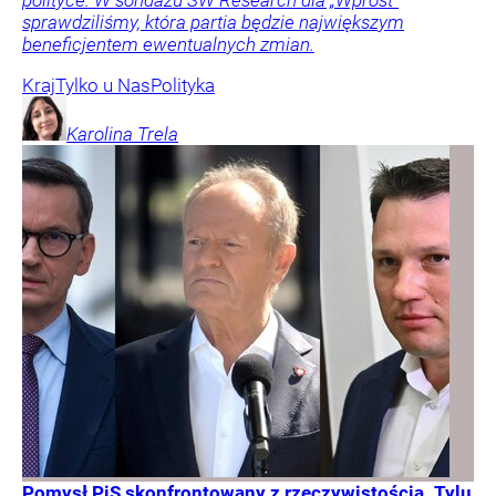
polityce. W sondażu SW Research dla „Wprost”
sprawdziliśmy, która partia będzie największym
beneficjentem ewentualnych zmian.
Kraj
Tylko u Nas
Polityka
Karolina
Trela
Pomysł PiS skonfrontowany z rzeczywistością. Tylu