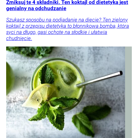
Zmiksuj te 4 składniki. Ten koktajl od dietetyka jest
genialny na odchudzanie
Szukasz sposobu na podjadanie na diecie? Ten zielony
koktajl z przepisu dietetyka to błonnikowa bomba, która
syci na długo, gasi ochotę na słodkie i ułatwia
chudnięcie.