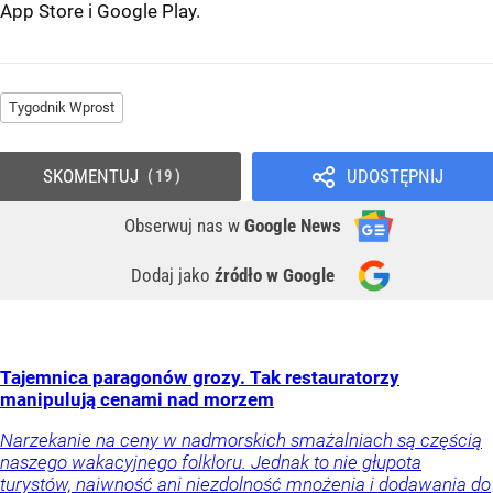
App Store
i
Google Play
.
Tygodnik Wprost
SKOMENTUJ
UDOSTĘPNIJ
19
Obserwuj nas
w
Google News
Dodaj jako
źródło w Google
Tajemnica paragonów grozy. Tak restauratorzy
manipulują cenami nad morzem
Narzekanie na ceny w nadmorskich smażalniach są częścią
naszego wakacyjnego folkloru. Jednak to nie głupota
turystów, naiwność ani niezdolność mnożenia i dodawania do