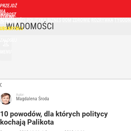
PRZEJDŹ
NA
WPROST
STRONĘ
WIADOMOŚCI
POLITYKA
BIZNES
DOM
ZDROWIE
ROZRYWKA
TYGODN
GŁÓWNĄ
WIADOMOŚCI
UBSKRYBUJ
ZALOGUJ
MENU
Autor:
Magdalena Środa
10 powodów, dla których politycy
kochają Palikota