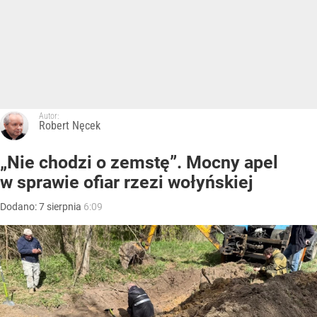
Autor:
Robert Nęcek
„Nie chodzi o zemstę”. Mocny apel
w sprawie ofiar rzezi wołyńskiej
Dodano:
7
sierpnia
6:09