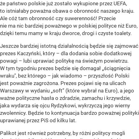
że państwo polskie już zostało wykupione przez UEFA,
to istniałaby poważna obawa o obronność naszego kraju.
Ale cóż tam obronność czy suwerenność! Przecie
nie ma nic bardziej poważnego w polskiej polityce niż Euro,
dzięki temu mamy w kraju dworce, drogi i czyste toalety.
Jeszcze bardziej istotną działalnością będzie się zajmować
prezes Kaczyński, który – dla dodania sobie dodatkowej
powagi – lubi uprawiać politykę na świeżym powietrzu.
W tym tygodniu prezes będzie się domagał „ściągnięcia
wraku", bez którego – jak wiadomo – przyszłość Polski
jest poważnie zagrożona. Prezes pojawi się na ulicach
Warszawy w wydaniu „soft” (które wybrał na Euro), a jego
ważne polityczne hasła o zdradzie, zamachu i krzywdzie,
jaka wydarza się ojcu Rydzykowi, wykrzyczą jego wierny
zwolennicy. Będzie to kontynuacja bardzo poważnej polityki
uprawianej przez PiS od kilku lat.
Palikot jest również potrzebny, by różni politycy mogli