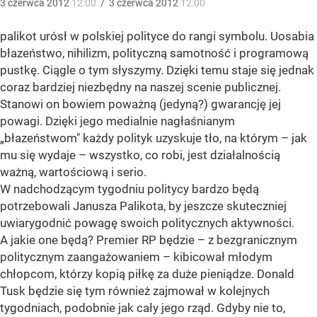
3
czerwca
2012
12:00
/
3
czerwca
2012
12:00
palikot urósł w polskiej polityce do rangi symbolu. Uosabia
błazeństwo, nihilizm, polityczną samotność i programową
pustkę. Ciągle o tym słyszymy. Dzięki temu staje się jednak
coraz bardziej niezbędny na naszej scenie publicznej.
Stanowi on bowiem poważną (jedyną?) gwarancję jej
powagi. Dzięki jego medialnie nagłaśnianym
„błazeństwom" każdy polityk uzyskuje tło, na którym – jak
mu się wydaje – wszystko, co robi, jest działalnością
ważną, wartościową i serio.
W nadchodzącym tygodniu politycy bardzo będą
potrzebowali Janusza Palikota, by jeszcze skuteczniej
uwiarygodnić powagę swoich politycznych aktywności.
A jakie one będą? Premier RP będzie – z bezgranicznym
politycznym zaangażowaniem – kibicował młodym
chłopcom, którzy kopią piłkę za duże pieniądze. Donald
Tusk będzie się tym również zajmował w kolejnych
tygodniach, podobnie jak cały jego rząd. Gdyby nie to,