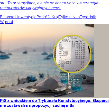
stu. To przemyślana, ale nie do końca uczciwa strategia
restauratorów ukrywających ceny.
Finanse i inwestycje
Podróże
Kraj
Tylko u Nas
Tygodnik
Wprost
PiS z wnioskiem do Trybunału Konstytucyjnego. Eksperci
nie zostawali na propozycji suchej nitki