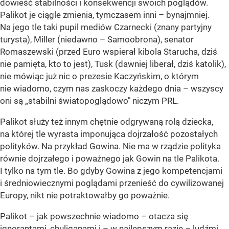
dowieść stabilności i konsekwencji swoich poglądów.
Palikot je ciągle zmienia, tymczasem inni – bynajmniej.
Na jego tle taki pupil mediów Czarnecki (znany partyjny
turysta), Miller (niedawno – Samoobrona), senator
Romaszewski (przed Euro wspierał kibola Starucha, dziś
nie pamięta, kto to jest), Tusk (dawniej liberał, dziś katolik),
nie mówiąc już nic o prezesie Kaczyńskim, o którym
nie wiadomo, czym nas zaskoczy każdego dnia – wszyscy
oni są „stabilni światopoglądowo" niczym PRL.
Palikot służy też innym chętnie odgrywaną rolą dziecka,
na której tle wyrasta imponująca dojrzałość pozostałych
polityków. Na przykład Gowina. Nie ma w rządzie polityka
równie dojrzałego i poważnego jak Gowin na tle Palikota.
I tylko na tym tle. Bo gdyby Gowina z jego kompetencjami
i średniowiecznymi poglądami przenieść do cywilizowanej
Europy, nikt nie potraktowałby go poważnie.
Palikot – jak powszechnie wiadomo – otacza się
ignorantami, chuliganami i – w najlepszym razie – ludźmi