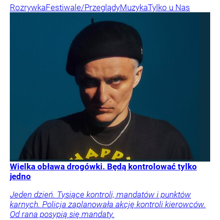
Rozrywka
Festiwale/Przeglądy
Muzyka
Tylko u Nas
Wielka obława drogówki. Będą kontrolować tylko
jedno
Jeden dzień. Tysiące kontroli, mandatów i punktów
karnych. Policja zaplanowała akcję kontroli kierowców.
Od rana posypią się mandaty.