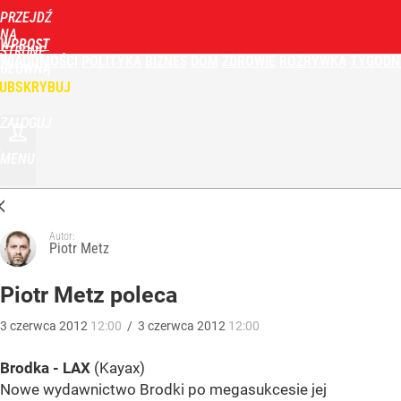
PRZEJDŹ
NA
WPROST
STRONĘ
WIADOMOŚCI
POLITYKA
BIZNES
DOM
ZDROWIE
ROZRYWKA
TYGODN
GŁÓWNĄ
UBSKRYBUJ
ZALOGUJ
MENU
Autor:
Piotr Metz
Piotr Metz poleca
3
czerwca
2012
12:00
/
3
czerwca
2012
12:00
Brodka - LAX
(Kayax)
Nowe wydawnictwo Brodki po megasukcesie jej