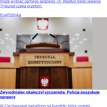
może wybrać ósmego sędziego TK. Według niego jesienią
Trybunał czeka przełom.
Kraj
Polityka
Zwyrodnialec okaleczył szczenięta. Policja poszukuje
sprawcy
W Ciechanowie natrafiono na kundelki, które zostały