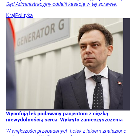
Sąd Administracyjny oddalił kasację w tej sprawie.
Kraj
Polityka
Wycofują lek podawany pacjentom z ciężką
niewydolnością serca. Wykryto zanieczyszczenia
W większości przebadanych fiolek z lekiem znaleziono