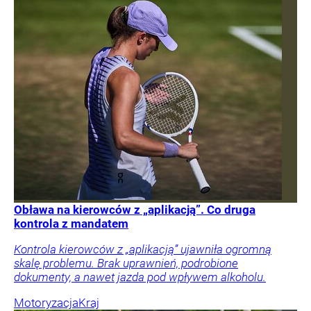
Obława na kierowców z „aplikacją”. Co druga
kontrola z mandatem
Kontrola kierowców z „aplikacją” ujawniła ogromną
skalę problemu. Brak uprawnień, podrobione
dokumenty, a nawet jazda pod wpływem alkoholu.
Motoryzacja
Kraj