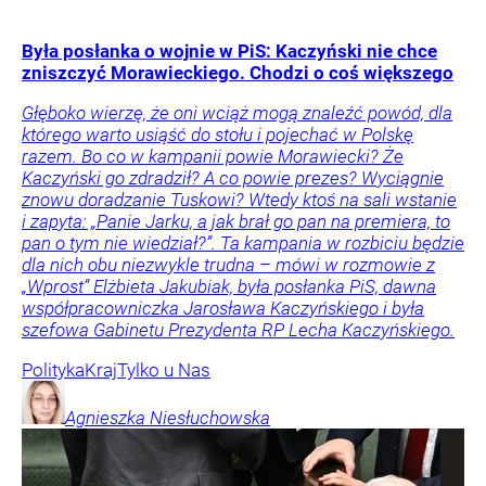
Była posłanka o wojnie w PiS: Kaczyński nie chce
zniszczyć Morawieckiego. Chodzi o coś większego
Głęboko wierzę, że oni wciąż mogą znaleźć powód, dla
którego warto usiąść do stołu i pojechać w Polskę
razem. Bo co w kampanii powie Morawiecki? Że
Kaczyński go zdradził? A co powie prezes? Wyciągnie
znowu doradzanie Tuskowi? Wtedy ktoś na sali wstanie
i zapyta: „Panie Jarku, a jak brał go pan na premiera, to
pan o tym nie wiedział?”. Ta kampania w rozbiciu będzie
dla nich obu niezwykle trudna – mówi w rozmowie z
„Wprost” Elżbieta Jakubiak, była posłanka PiS, dawna
współpracowniczka Jarosława Kaczyńskiego i była
szefowa Gabinetu Prezydenta RP Lecha Kaczyńskiego.
Polityka
Kraj
Tylko u Nas
Agnieszka
Niesłuchowska