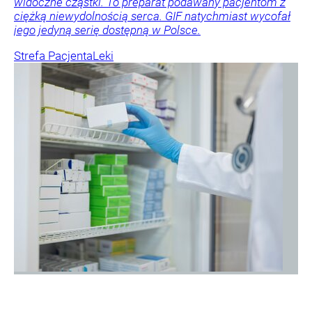
widoczne cząstki. To preparat podawany pacjentom z
ciężką niewydolnością serca. GIF natychmiast wycofał
jego jedyną serię dostępną w Polsce.
Strefa Pacjenta
Leki