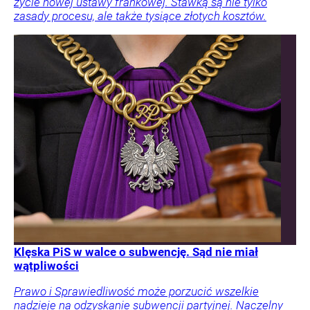
życie nowej ustawy frankowej. Stawką są nie tylko
zasady procesu, ale także tysiące złotych kosztów.
Klęska PiS w walce o subwencję. Sąd nie miał
wątpliwości
Prawo i Sprawiedliwość może porzucić wszelkie
nadzieje na odzyskanie subwencji partyjnej. Naczelny