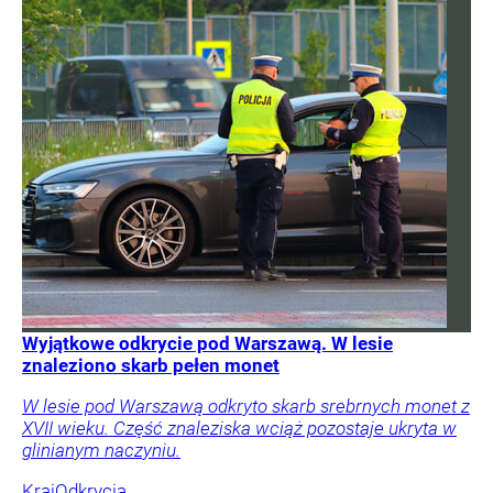
Wyjątkowe odkrycie pod Warszawą. W lesie
znaleziono skarb pełen monet
W lesie pod Warszawą odkryto skarb srebrnych monet z
XVII wieku. Część znaleziska wciąż pozostaje ukryta w
glinianym naczyniu.
Kraj
Odkrycia