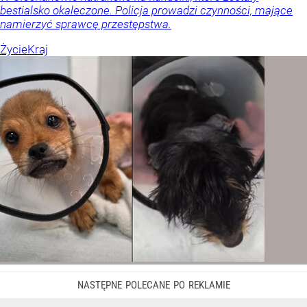
bestialsko okaleczone. Policja prowadzi czynności, mające
namierzyć sprawcę przestępstwa.
Życie
Kraj