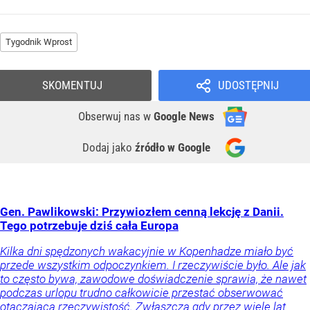
Tygodnik Wprost
SKOMENTUJ
UDOSTĘPNIJ
Obserwuj nas
w
Google News
Dodaj jako
źródło w Google
Gen. Pawlikowski: Przywiozłem cenną lekcję z Danii.
Tego potrzebuje dziś cała Europa
Kilka dni spędzonych wakacyjnie w Kopenhadze miało być
przede wszystkim odpoczynkiem. I rzeczywiście było. Ale jak
to często bywa, zawodowe doświadczenie sprawia, że nawet
podczas urlopu trudno całkowicie przestać obserwować
otaczającą rzeczywistość. Zwłaszcza gdy przez wiele lat