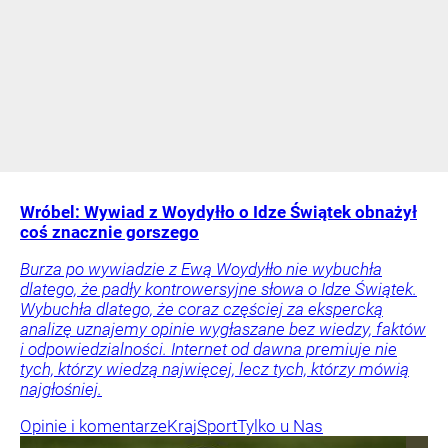
Wróbel: Wywiad z Woydyłło o Idze Świątek obnażył
coś znacznie gorszego
Burza po wywiadzie z Ewą Woydyłło nie wybuchła
dlatego, że padły kontrowersyjne słowa o Idze Świątek.
Wybuchła dlatego, że coraz częściej za ekspercką
analizę uznajemy opinie wygłaszane bez wiedzy, faktów
i odpowiedzialności. Internet od dawna premiuje nie
tych, którzy wiedzą najwięcej, lecz tych, którzy mówią
najgłośniej.
Opinie i komentarze
Kraj
Sport
Tylko u Nas