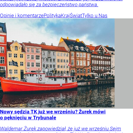
odpowiadało się za bezpieczeństwo państwa.
Opinie i komentarze
Polityka
Kraj
Świat
Tylko u Nas
Nowy sędzia TK już we wrześniu? Żurek mówi
o pęknięciu w Trybunale
Waldemar Żurek zapowiedział, że już we wrześniu Sejm