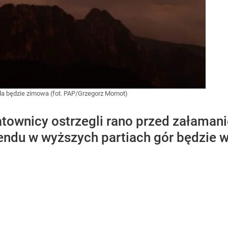
a będzie zimowa (fot. PAP/Grzegorz Momot)
atownicy ostrzegli rano przed załama
du w wyższych partiach gór będzie wiał