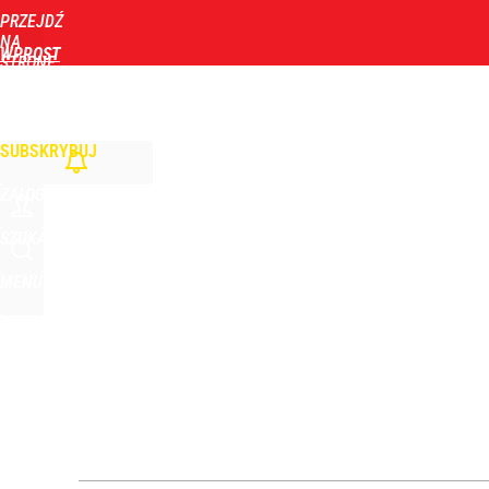
PRZEJDŹ
Udostępnij
0
Skomentuj
NA
WPROST
STRONĘ
GŁÓWNĄ
WIADOMOŚCI
POLITYKA
BIZNES
DOM
ZDROWIE
ROZRYWKA
TYGOD
Moskwa znów wygraża Polsce i atakuje Nawrockieg
SUBSKRYBUJ
dodaj
ZALOGUJ
„Nie chodzi o zemstę”. Mocny apel w sprawie ofiar 
SZUKAJ
MENU
dodaj
Stanowski na obchodach rocznicy Nawrockiego. W
3