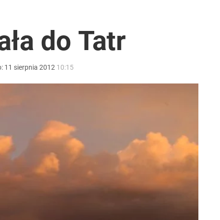
go. Sikorski stanął w obronie polskiego prezydenta
ała do Tatr
 temperatury
o:
11
sierpnia
2012
10:15
acy o przywróceniu CPN