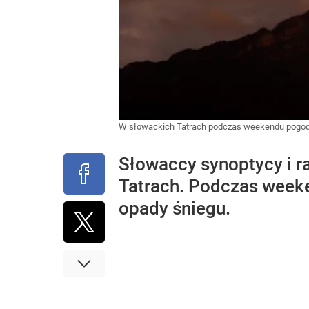
W słowackich Tatrach podczas weekendu pogod
Słowaccy synoptycy i r
Tatrach. Podczas weeken
opady śniegu.