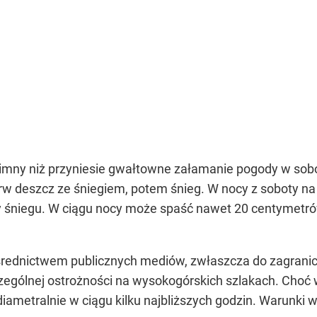
mny niż przyniesie gwałtowne załamanie pogody w sobo
rw deszcz ze śniegiem, potem śnieg. W nocy z soboty n
 śniegu. W ciągu nocy może spaść nawet 20 centymetr
średnictwem publicznych mediów, zwłaszcza do zagranic
zególnej ostrożności na wysokogórskich szlakach. Choć 
 diametralnie w ciągu kilku najbliższych godzin. Warunk