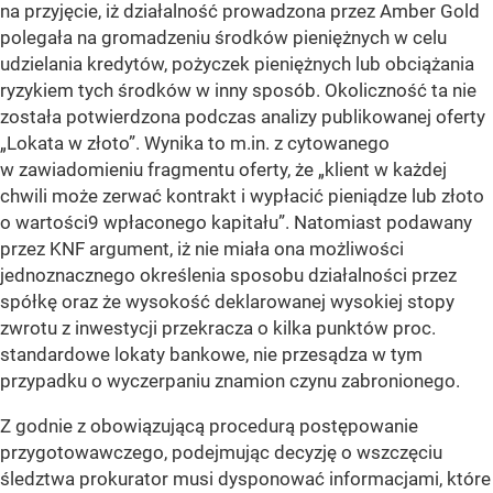
na przyjęcie, iż działalność prowadzona przez Amber Gold
polegała na gromadzeniu środków pieniężnych w celu
udzielania kredytów, pożyczek pieniężnych lub obciążania
ryzykiem tych środków w inny sposób. Okoliczność ta nie
została potwierdzona podczas analizy publikowanej oferty
„Lokata w złoto”. Wynika to m.in. z cytowanego
w zawiadomieniu fragmentu oferty, że „klient w każdej
chwili może zerwać kontrakt i wypłacić pieniądze lub złoto
o wartości9 wpłaconego kapitału”. Natomiast podawany
przez KNF argument, iż nie miała ona możliwości
jednoznacznego określenia sposobu działalności przez
spółkę oraz że wysokość deklarowanej wysokiej stopy
zwrotu z inwestycji przekracza o kilka punktów proc.
standardowe lokaty bankowe, nie przesądza w tym
przypadku o wyczerpaniu znamion czynu zabronionego.
Z godnie z obowiązującą procedurą postępowanie
przygotowawczego, podejmując decyzję o wszczęciu
śledztwa prokurator musi dysponować informacjami, które