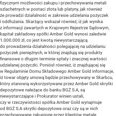
fizycznym możliwości zakupu i przechowywania metali
szlachetnych w postaci złota lub platyny, jak również
że prowadzi działalność w zakresie udzielania pożyczek
i oddłużania. Skarżący wskazał również, iż jak wynika
z informacji zawartych w Krajowym Rejestrze Sądowym,
kapitał zakładowy spółki Amber Gold wynosi zaledwie
1.000.000 zł, co jest kwotą niewystarczającą
do prowadzenia działalności polegającej na udzielaniu
pożyczek pieniężnych, w której znajdują się produkty
finansowe o długim terminie spłaty i znacznej wartości
udzielanej pożyczki. Poniósł również, iż znajdującej się
w Regulaminie Domu Składowego Amber Gold informacje,
iż towar objęty umową będzie przechowywany w Skarbcu,
który stanowią wykorzystywane przez Amber Gold skrytki
depozytowe należące do banku BGŻ S.A, są
niewystarczające i Prokurator winien ustali,
czy w rzeczywistości spółka Amber Gold wynajmuje
od BGŻ S.A skrytki depozytowe oraz czy są w nich
przechowywane zakupione przez klientów metale