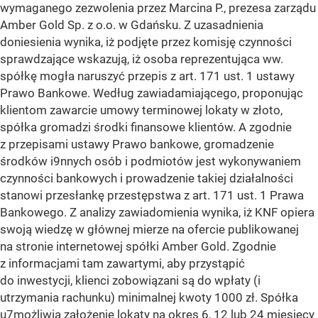
wymaganego zezwolenia przez Marcina P., prezesa zarządu
Amber Gold Sp. z o.o. w Gdańsku. Z uzasadnienia
doniesienia wynika, iż podjęte przez komisję czynności
sprawdzające wskazują, iż osoba reprezentująca ww.
spółkę mogła naruszyć przepis z art. 171 ust. 1 ustawy
Prawo Bankowe. Według zawiadamiającego, proponując
klientom zawarcie umowy terminowej lokaty w złoto,
spółka gromadzi środki finansowe klientów. A zgodnie
z przepisami ustawy Prawo bankowe, gromadzenie
środków i9nnych osób i podmiotów jest wykonywaniem
czynności bankowych i prowadzenie takiej działalności
stanowi przesłankę przestępstwa z art. 171 ust. 1 Prawa
Bankowego. Z analizy zawiadomienia wynika, iż KNF opiera
swoją wiedzę w głównej mierze na ofercie publikowanej
na stronie internetowej spółki Amber Gold. Zgodnie
z informacjami tam zawartymi, aby przystąpić
do inwestycji, klienci zobowiązani są do wpłaty (i
utrzymania rachunku) minimalnej kwoty 1000 zł. Spółka
u7możliwia założenie lokaty na okres 6, 12 lub 24 miesięcy