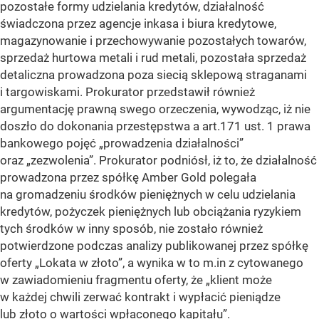
pozostałe formy udzielania kredytów, działalność
świadczona przez agencje inkasa i biura kredytowe,
magazynowanie i przechowywanie pozostałych towarów,
sprzedaż hurtowa metali i rud metali, pozostała sprzedaż
detaliczna prowadzona poza siecią sklepową straganami
i targowiskami. Prokurator przedstawił również
argumentację prawną swego orzeczenia, wywodząc, iż nie
doszło do dokonania przestępstwa a art.171 ust. 1 prawa
bankowego pojęć „prowadzenia działalności”
oraz „zezwolenia”. Prokurator podniósł, iż to, że działalność
prowadzona przez spółkę Amber Gold polegała
na gromadzeniu środków pieniężnych w celu udzielania
kredytów, pożyczek pieniężnych lub obciążania ryzykiem
tych środków w inny sposób, nie zostało również
potwierdzone podczas analizy publikowanej przez spółkę
oferty „Lokata w złoto”, a wynika w to m.in z cytowanego
w zawiadomieniu fragmentu oferty, że „klient może
w każdej chwili zerwać kontrakt i wypłacić pieniądze
lub złoto o wartości wpłaconego kapitału”.