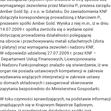
wymaganego zezwolenia przez Marcina P., prezesa zarządu
Amber Gold Sp. z o.o. w Gdańsku. Do zawiadomienia KNF
dołączyła korespondencję prowadzoną z Marcinem P.,
prezesem spółki Amber Gold. Wynika z niej m.in., iż w dniu
14.07.2009 r. spółka zwróciła się o wydanie opinii
dotyczącej prowadzenia działalności polegającej
na obrocie i przechowywaniu metali szlachetnych (złota
i platyny) oraz wymagania zezwoleń i nadzoru KNF,
W odpowiedzi udzielonej 27.07.2009 r. przez KNF –
Departament Usług Finansowych, Licencjonowania
i Nadzoru Funkcjonalnego znalazło się stwierdzenie, iż ww.
organ nie posiada ustawowych kompetencji w zakresie
wydawania wiążących interpretacji w zakresie ustawy
o domach składowych i zasugerował skierowanie
zapytania bezpośrednio do Ministerstwa Gospodarki.
W toku czynności sprawdzających, na podstawie informacji
znajdujących się w Krajowym Rejestrze Sądowym,
ustalono, iż przedmiotem działalności spółki jest