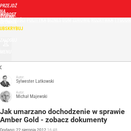
PRZEJDŹ
NA
WPROST
STRONĘ
WIADOMOŚCI
POLITYKA
BIZNES
DOM
ZDROWIE
ROZRYWKA
TYGODN
GŁÓWNĄ
UBSKRYBUJ
ZALOGUJ
MENU
Autor:
Sylwester Latkowski
Autor:
Michał Majewski
Jak umarzano dochodzenie w sprawie
Amber Gold - zobacz dokumenty
Dodano:
22
sierpnia
2012
16:48