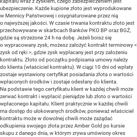
kapitału wraz z zyskiem, czego zabezpieczeniem jest
ubezpieczenie. Każde kupione złoto jest wyprodukowane
w Mennicy Państwowej i osygnaturowane przez nią
o najwyższej jakości. W czasie trwania kontraktu złoto jest
przechowywane w skarbcach Banków PKO BP oraz BGŻ,
gdzie są strzeżone 24 h na dobę. Jeżeli boisz się
o wypracowany zysk, możesz założyć kontrakt terminowy <
zysk od ręki >, gdzie zysk wypłacany jest przy założeniu
kontraktu. Złoto od początku podpisania umowy należy
do klienta (właściciel kontraktu). W ciągi 10 dni od wpłaty
zostaje wystawiony certyfikat posiadania złota o wartości
wpłaconych środków i zostaje odesłany do klienta.
Na podstawie tego certyfikatu klient w każdej chwili może
zerwać kontrakt i wypłacić pieniądze lub złoto o wartości
wpłaconego kapitału. Klient praktycznie w każdej chwili
ma dostęp do ulokowanych środków, ponieważ właściciel
kontraktu może w dowolnej chwili może zażądać
odkupienia swojego złota przez Amber Gold po kursie
skupu z danego dnia, w którym zrywa umówiony okres