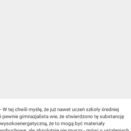
- W tej chwili myślę, że już nawet uczeń szkoły średniej
i pewnie gimnazjalista wie, że stwierdzono tę substancję
wysokoenergetyczną, że to mogą być materiały
wybuchowe, ale absolutnie nie muszą - mówi o ustaleniach