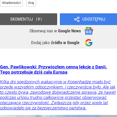
Wiadomości
Kraj
SKOMENTUJ
UDOSTĘPNIJ
8
Obserwuj nas
w
Google News
Dodaj jako
źródło w Google
Gen. Pawlikowski: Przywiozłem cenną lekcję z Danii.
Tego potrzebuje dziś cała Europa
Kilka dni spędzonych wakacyjnie w Kopenhadze miało być
przede wszystkim odpoczynkiem. I rzeczywiście było. Ale jak
to często bywa, zawodowe doświadczenie sprawia, że nawet
podczas urlopu trudno całkowicie przestać obserwować
otaczającą rzeczywistość. Zwłaszcza gdy przez wiele lat
odpowiadało się za bezpieczeństwo państwa.