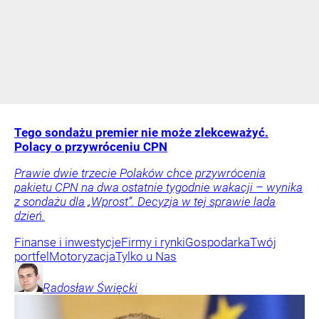
Tego sondażu premier nie może zlekceważyć.
Polacy o przywróceniu CPN
Prawie dwie trzecie Polaków chce przywrócenia
pakietu CPN na dwa ostatnie tygodnie wakacji – wynika
z sondażu dla „Wprost”. Decyzja w tej sprawie lada
dzień.
Finanse i inwestycje
Firmy i rynki
Gospodarka
Twój
portfel
Motoryzacja
Tylko u Nas
Radosław
Święcki