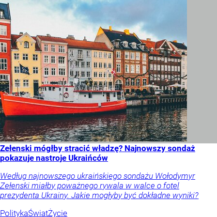
Zełenski mógłby stracić władzę? Najnowszy sondaż
pokazuje nastroje Ukraińców
Według najnowszego ukraińskiego sondażu Wołodymyr
Zełenski miałby poważnego rywala w walce o fotel
prezydenta Ukrainy. Jakie mogłyby być dokładne wyniki?
Polityka
Świat
Życie