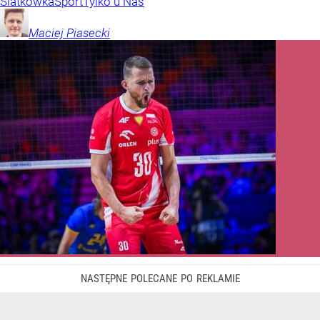
Siatkówka
Sport
Tylko u Nas
Maciej
Piasecki