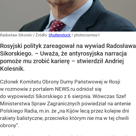
Radosław Sikorski
/ Źródło:
Shutterstock
/
photocosmos1
Rosyjski polityk zareagował na wywiad Radosława
Sikorskiego. – Uważa, że antyrosyjska narracja
pomoże mu zrobić karierę – stwierdził Andriej
Kolesnik.
Członek Komitetu Obrony Dumy Państwowej w Rosji
w rozmowie z portalem NEWS.ru odniósł się
do wypowiedzi Sikorskiego z 6 sierpnia. Wówczas Szef
Ministerstwa Spraw Zagranicznych powiedział na antenie
Polskiego Radia, m.in. że
„na Kijów lecą przez kolejne dni
rakiety balistyczne, przeciwko którym nie ma w tej chwili
obrony”
.