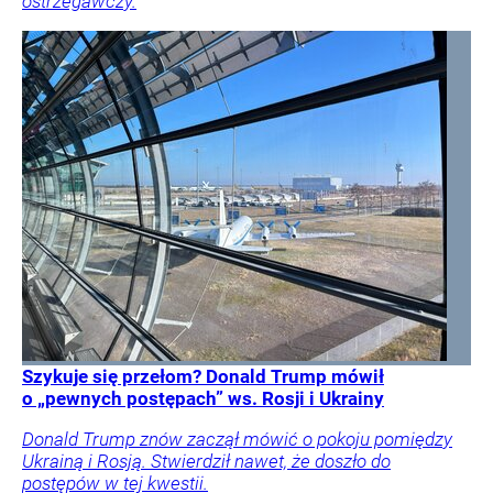
ostrzegawczy.
Szykuje się przełom? Donald Trump mówił
o „pewnych postępach” ws. Rosji i Ukrainy
Donald Trump znów zaczął mówić o pokoju pomiędzy
Ukrainą i Rosją. Stwierdził nawet, że doszło do
postępów w tej kwestii.