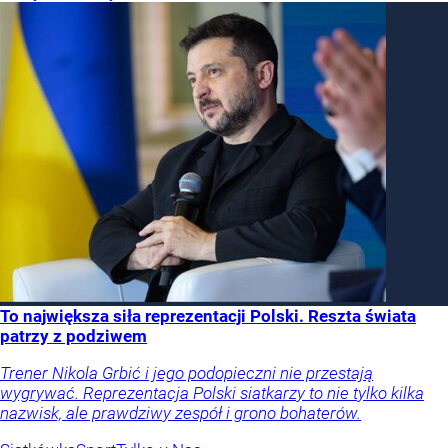
To największa siła reprezentacji Polski. Reszta świata
patrzy z podziwem
Trener Nikola Grbić i jego podopieczni nie przestają
wygrywać. Reprezentacja Polski siatkarzy to nie tylko kilka
nazwisk, ale prawdziwy zespół i grono bohaterów.