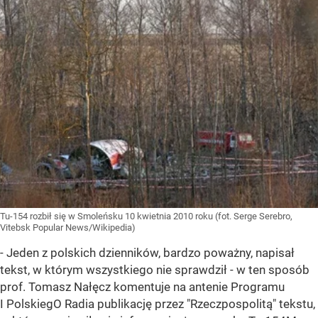
Tu-154 rozbił się w Smoleńsku 10 kwietnia 2010 roku (fot. Serge Serebro,
Vitebsk Popular News/Wikipedia)
- Jeden z polskich dzienników, bardzo poważny, napisał
tekst, w którym wszystkiego nie sprawdził - w ten sposób
prof. Tomasz Nałęcz komentuje na antenie Programu
I PolskiegO Radia publikację przez "Rzeczpospolitą" tekstu,