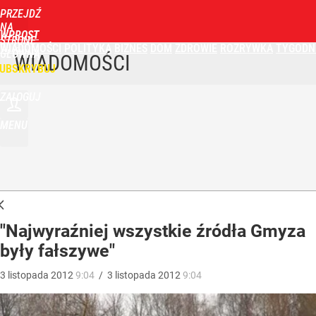
PRZEJDŹ
NA
WPROST
STRONĘ
WIADOMOŚCI
POLITYKA
BIZNES
DOM
ZDROWIE
ROZRYWKA
TYGODN
GŁÓWNĄ
WIADOMOŚCI
UBSKRYBUJ
ZALOGUJ
MENU
"Najwyraźniej wszystkie źródła Gmyza
były fałszywe"
3
listopada
2012
9:04
/
3
listopada
2012
9:04