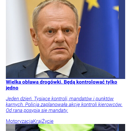
Wielka obława drogówki. Będą kontrolować tylko
jedno
Jeden dzień. Tysiące kontroli, mandatów i punktów
karnych. Policja zaplanowała akcję kontroli kierowców.
Od rana posypią się mandaty.
Motoryzacja
Kraj
Życie