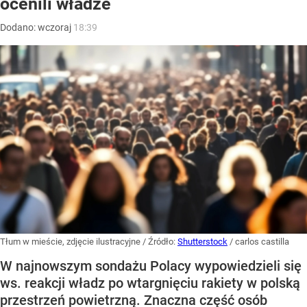
ocenili władze
Dodano:
wczoraj
18:39
Tłum w mieście, zdjęcie ilustracyjne
/ Źródło:
Shutterstock
/
carlos castilla
W najnowszym sondażu Polacy wypowiedzieli się
ws. reakcji władz po wtargnięciu rakiety w polską
przestrzeń powietrzną. Znaczna część osób