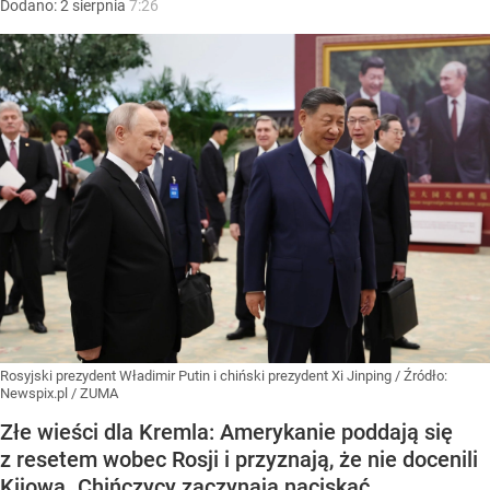
Dodano:
2
sierpnia
7:26
Rosyjski prezydent Władimir Putin i chiński prezydent Xi Jinping
/ Źródło:
Newspix.pl
/
ZUMA
Złe wieści dla Kremla: Amerykanie poddają się
z resetem wobec Rosji i przyznają, że nie docenili
Kijowa. Chińczycy zaczynają naciskać