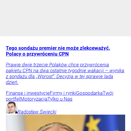
Tego sondażu premier nie może zlekceważyć.
Polacy o przywróceniu CPN
Prawie dwie trzecie Polaków chce przywrócenia
pakietu CPN na dwa ostatnie tygodnie wakacji – wynika
z sondażu dla „Wprost”. Decyzja w tej sprawie lada
dzień.
Finanse i inwestycje
Firmy i rynki
Gospodarka
Twój
portfel
Motoryzacja
Tylko u Nas
Radosław
Święcki