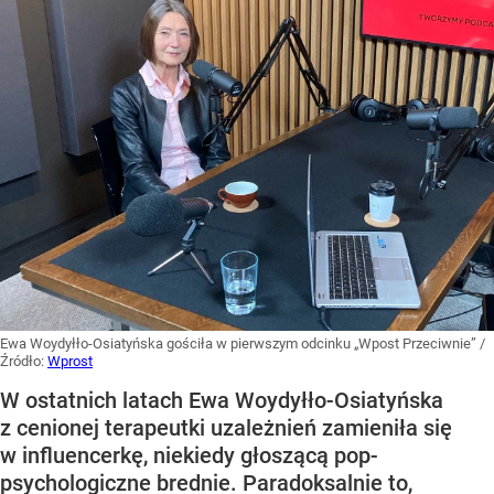
Ewa Woydyłło-Osiatyńska gościła w pierwszym odcinku „Wpost Przeciwnie”
/
Źródło:
Wprost
W ostatnich latach Ewa Woydyłło-Osiatyńska
z cenionej terapeutki uzależnień zamieniła się
w influencerkę, niekiedy głoszącą pop-
psychologiczne brednie. Paradoksalnie to,