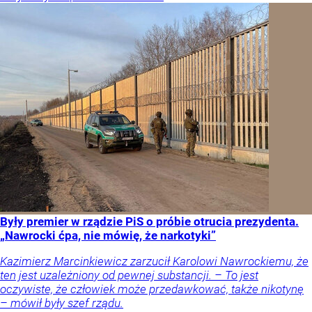
Były premier w rządzie PiS o próbie otrucia prezydenta.
„Nawrocki ćpa, nie mówię, że narkotyki”
Kazimierz Marcinkiewicz zarzucił Karolowi Nawrockiemu, że
ten jest uzależniony od pewnej substancji. – To jest
oczywiste, że człowiek może przedawkować, także nikotynę
– mówił były szef rządu.