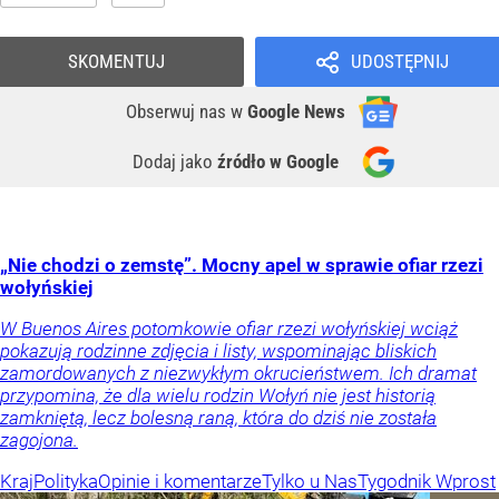
SKOMENTUJ
UDOSTĘPNIJ
Obserwuj nas
w
Google News
Dodaj jako
źródło w Google
„Nie chodzi o zemstę”. Mocny apel w sprawie ofiar rzezi
wołyńskiej
W Buenos Aires potomkowie ofiar rzezi wołyńskiej wciąż
pokazują rodzinne zdjęcia i listy, wspominając bliskich
zamordowanych z niezwykłym okrucieństwem. Ich dramat
przypomina, że dla wielu rodzin Wołyń nie jest historią
zamkniętą, lecz bolesną raną, która do dziś nie została
zagojona.
Kraj
Polityka
Opinie i komentarze
Tylko u Nas
Tygodnik Wprost