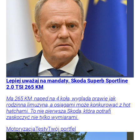
Lepiej uważaj na mandaty. Skoda Superb Sportline
2.0 TSI 265 KM
Ma 265 KM, napęd na 4 koła, wygląda prawie jak
rodzinna limuzyna, a osiągami może konkurować z hot
hatchami. To nie pierwsza Skoda, która potrafi
zaskoczyć nie tylko wymiarami.
Motoryzacja
Testy
Twój portfel