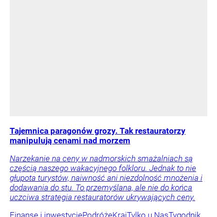
Tajemnica paragonów grozy. Tak restauratorzy
manipulują cenami nad morzem
Narzekanie na ceny w nadmorskich smażalniach są
częścią naszego wakacyjnego folkloru. Jednak to nie
głupota turystów, naiwność ani niezdolność mnożenia i
dodawania do stu. To przemyślana, ale nie do końca
uczciwa strategia restauratorów ukrywających ceny.
Finanse i inwestycje
Podróże
Kraj
Tylko u Nas
Tygodnik