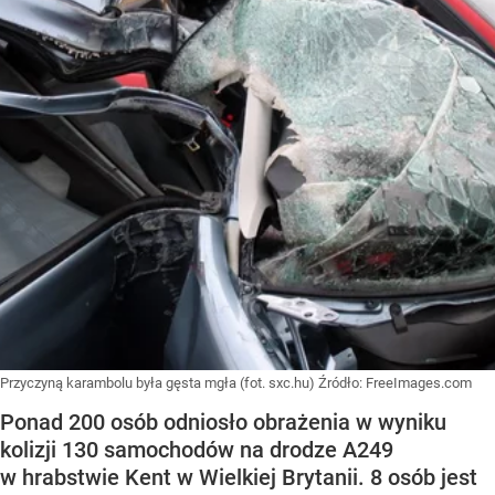
Przyczyną karambolu była gęsta mgła (fot. sxc.hu)
Źródło:
FreeImages.com
Ponad 200 osób odniosło obrażenia w wyniku
kolizji 130 samochodów na drodze A249
w hrabstwie Kent w Wielkiej Brytanii. 8 osób jest