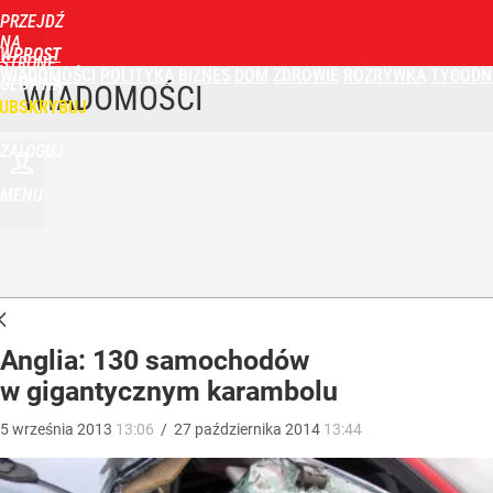
PRZEJDŹ
NA
WPROST
STRONĘ
WIADOMOŚCI
POLITYKA
BIZNES
DOM
ZDROWIE
ROZRYWKA
TYGODN
GŁÓWNĄ
WIADOMOŚCI
UBSKRYBUJ
ZALOGUJ
MENU
Anglia: 130 samochodów
w gigantycznym karambolu
5
września
2013
13:06
/
27
października
2014
13:44