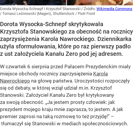
Dorota Wysocka-Schnepf i Krzysztof Stanowski
/ Źródło:
Wikimedia Commons
/
Tomasz Leśniowski (Magen), Shutterstock / Piotr Front
Dorota Wysocka-Schnepf skrytykowała
Krzysztofa Stanowskiego za obecność na rocznicy
zaprzysiężenia Karola Nawrockiego. Dziennikarka
użyła sformułowania, które po raz pierwszy padło
z ust założyciela Kanału Zero pod jej adresem.
W czwartek 6 sierpnia przed Pałacem Prezydenckim miały
miejsce obchody rocznicy zaprzysiężenia
Karola
Nawrockiego
na głowę państwa. Uroczystości rozpoczęły
się od debaty, w której wziął udział m.in. Krzysztof
Stanowski. Założyciel Kanału Zero był krytykowany
za swoją obecność. „Ja jestem prosty człowiek: jak
prezydent mojego kraju mnie zaprasza, to jestem. A jak
premier zaprosi na taką rozmowę to też przyjdę!” –
tłumaczył się Stanowski w mediach społecznościowych.