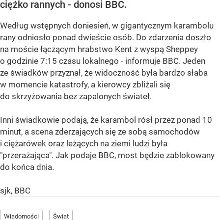
ciężko rannych - donosi BBC.
Według wstępnych doniesień, w gigantycznym karambolu
rany odniosło ponad dwieście osób. Do zdarzenia doszło
na moście łączącym hrabstwo Kent z wyspą Sheppey
o godzinie 7:15 czasu lokalnego - informuje BBC. Jeden
ze świadków przyznał, że widoczność była bardzo słaba
w momencie katastrofy, a kierowcy zbliżali się
do skrzyżowania bez zapalonych świateł.
Inni świadkowie podają, że karambol rósł przez ponad 10
minut, a scena zderzających się ze sobą samochodów
i ciężarówek oraz leżących na ziemi ludzi była
"przerażająca". Jak podaje BBC, most będzie zablokowany
do końca dnia.
sjk, BBC
Wiadomości
Świat