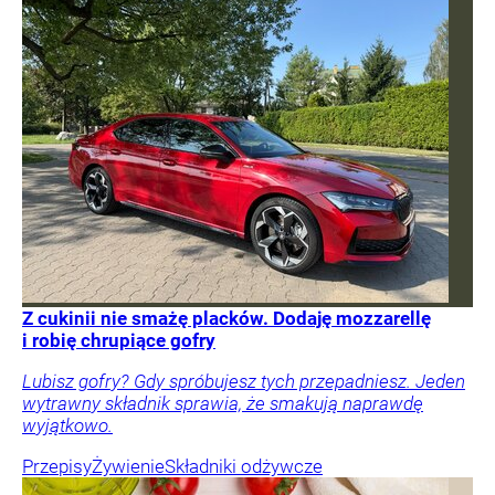
Z cukinii nie smażę placków. Dodaję mozzarellę
i robię chrupiące gofry
Lubisz gofry? Gdy spróbujesz tych przepadniesz. Jeden
wytrawny składnik sprawia, że smakują naprawdę
wyjątkowo.
Przepisy
Żywienie
Składniki odżywcze