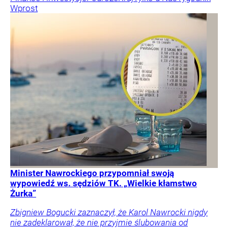
Wprost
Minister Nawrockiego przypomniał swoją
wypowiedź ws. sędziów TK. „Wielkie kłamstwo
Żurka”
Zbigniew Bogucki zaznaczył, że Karol Nawrocki nigdy
nie zadeklarował, że nie przyjmie ślubowania od