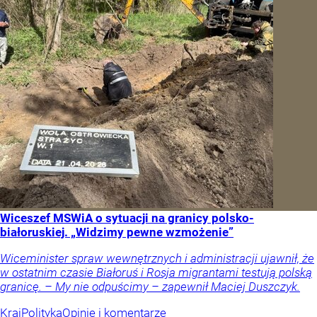
Wiceszef MSWiA o sytuacji na granicy polsko-
białoruskiej. „Widzimy pewne wzmożenie”
Wiceminister spraw wewnętrznych i administracji ujawnił, że
w ostatnim czasie Białoruś i Rosja migrantami testują polską
granicę. – My nie odpuścimy – zapewnił Maciej Duszczyk.
Kraj
Polityka
Opinie i komentarze