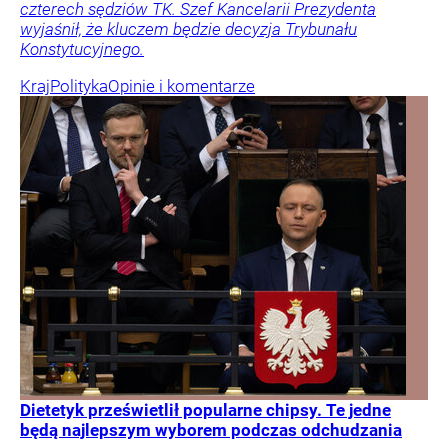
czterech sędziów TK. Szef Kancelarii Prezydenta
wyjaśnił, że kluczem będzie decyzja Trybunału
Konstytucyjnego.
Kraj
Polityka
Opinie i komentarze
Dietetyk prześwietlił popularne chipsy. Te jedne
będą najlepszym wyborem podczas odchudzania