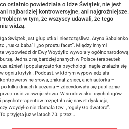
co ostatnio powiedziała o Idze Świątek, nie jest
ani najbardziej kontrowersyjne, ani najgroźniejsze.
Problem w tym, że wszyscy udawali, że tego
nie widzą.
Iga Świątek jest głupiutka i nieszczęśliwa. Aryna Sabalenko
to „ruska baba” i „po prostu facet”. Między innymi
te wypowiedzi dr Ewy Woydyłło wywołały ogólnonarodową
burzę. Jedna z najbardziej znanych w Polsce terapeutek
uzależnień i popularyzatorka psychologii nagle znalazła się
w ogniu krytyki. Podcast, w którym wypowiedziała
kontrowersyjne słowa, zniknął z sieci, a ich autorka –
po kilku dniach kluczenia – zdecydowała się publicznie
przeprosić za swoje słowa. W środowisku psychologów
i psychoterapeutów rozpętała się nawet dyskusja,
czy Woydyłło nie złamała tzw. „reguły Goldwatera”.
To przyjęta już w latach 70. przez...