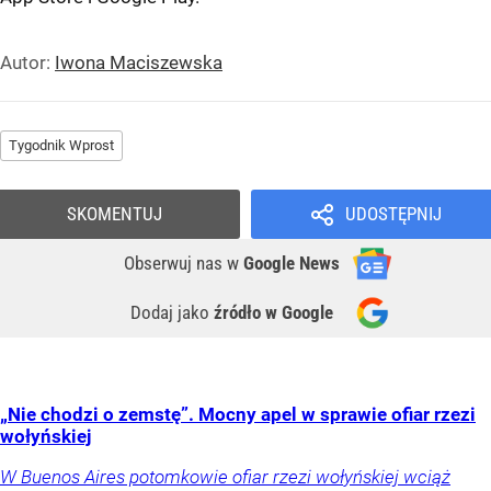
Autor:
Iwona Maciszewska
Tygodnik Wprost
SKOMENTUJ
UDOSTĘPNIJ
Obserwuj nas
w
Google News
Dodaj jako
źródło w Google
„Nie chodzi o zemstę”. Mocny apel w sprawie ofiar rzezi
wołyńskiej
W Buenos Aires potomkowie ofiar rzezi wołyńskiej wciąż