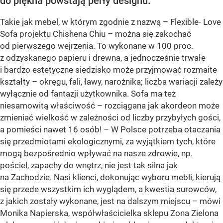
do piękna powstają perły designu.
Takie jak mebel, w którym zgodnie z nazwą – Flexible- Love
Sofa projektu Chishena Chiu – można się zakochać
od pierwszego wejrzenia. To wykonane w 100 proc.
z odzyskanego papieru i drewna, a jednocześnie trwałe
i bardzo estetyczne siedzisko może przyjmować rozmaite
kształty – okręgu, fali, ławy, narożnika; liczba wariacji zależy
wyłącznie od fantazji użytkownika. Sofa ma też
niesamowitą właściwość – rozciągana jak akordeon może
zmieniać wielkość w zależności od liczby przybyłych gości,
a pomieści nawet 16 osób! – W Polsce potrzeba otaczania
się przedmiotami ekologicznymi, za wyjątkiem tych, które
mogą bezpośrednio wpływać na nasze zdrowie, np.
pościel, zapachy do wnętrz, nie jest tak silna jak
na Zachodzie. Nasi klienci, dokonując wyboru mebli, kierują
się przede wszystkim ich wyglądem, a kwestia surowców,
z jakich zostały wykonane, jest na dalszym miejscu – mówi
Monika Napierska, współwłaścicielka sklepu Zona Zielona