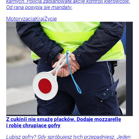
karnych. Policja zaplanowała akcję kontroli kierowców.
Od rana posypią się mandaty.
Motoryzacja
Kraj
Życie
Z cukinii nie smażę placków. Dodaję mozzarellę
i robię chrupiące gofry
Lubisz gofry? Gdy spróbujesz tych przepadniesz. Jeden