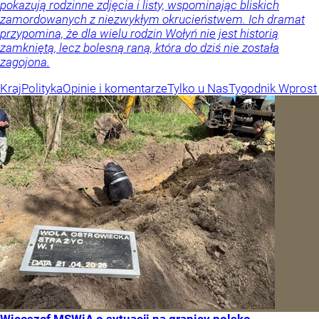
pokazują rodzinne zdjęcia i listy, wspominając bliskich
zamordowanych z niezwykłym okrucieństwem. Ich dramat
przypomina, że dla wielu rodzin Wołyń nie jest historią
zamkniętą, lecz bolesną raną, która do dziś nie została
zagojona.
Kraj
Polityka
Opinie i komentarze
Tylko u Nas
Tygodnik Wprost