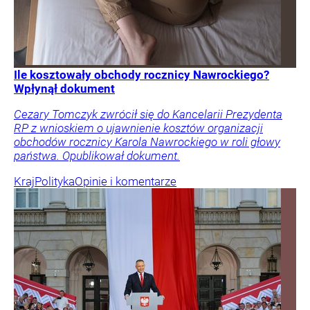
Ile kosztowały obchody rocznicy Nawrockiego?
Wpłynął dokument
Cezary Tomczyk zwrócił się do Kancelarii Prezydenta
RP z wnioskiem o ujawnienie kosztów organizacji
obchodów rocznicy Karola Nawrockiego w roli głowy
państwa. Opublikował dokument.
Kraj
Polityka
Opinie i komentarze