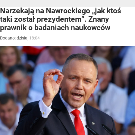
Narzekają na Nawrockiego „jak ktoś
taki został prezydentem”. Znany
prawnik o badaniach naukowców
Dodano:
dzisiaj
18:04