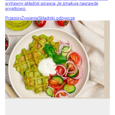
wytrawny składnik sprawia, że smakują naprawdę
wyjątkowo.
Przepisy
Żywienie
Składniki odżywcze