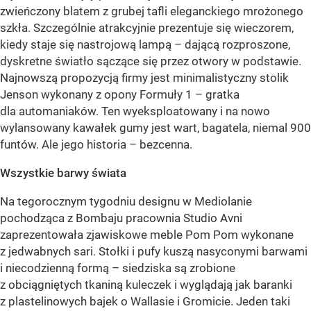
zwieńczony blatem z grubej tafli eleganckiego mrożonego
szkła. Szczególnie atrakcyjnie prezentuje się wieczorem,
kiedy staje się nastrojową lampą – dającą rozproszone,
dyskretne światło sączące się przez otwory w podstawie.
Najnowszą propozycją firmy jest minimalistyczny stolik
Jenson wykonany z opony Formuły 1 – gratka
dla automaniaków. Ten wyeksploatowany i na nowo
wylansowany kawałek gumy jest wart, bagatela, niemal 900
funtów. Ale jego historia – bezcenna.
Wszystkie barwy świata
Na tegorocznym tygodniu designu w Mediolanie
pochodząca z Bombaju pracownia Studio Avni
zaprezentowała zjawiskowe meble Pom Pom wykonane
z jedwabnych sari. Stołki i pufy kuszą nasyconymi barwami
i niecodzienną formą – siedziska są zrobione
z obciągniętych tkaniną kuleczek i wyglądają jak baranki
z plastelinowych bajek o Wallasie i Gromicie. Jeden taki