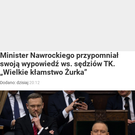
Minister Nawrockiego przypomniał
swoją wypowiedź ws. sędziów TK.
„Wielkie kłamstwo Żurka”
Dodano:
dzisiaj
20:12