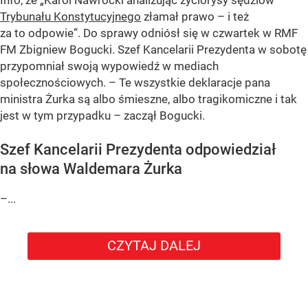
Info, że „Karol Nawrocki analizując życiorysy sędziów
Trybunału Konstytucyjnego
złamał prawo – i też
za to odpowie”. Do sprawy odniósł się w czwartek w RMF
FM Zbigniew Bogucki. Szef Kancelarii Prezydenta w sobotę
przypomniał swoją wypowiedź w mediach
społecznościowych. – Te wszystkie deklaracje pana
ministra Żurka są albo śmieszne, albo tragikomiczne i tak
jest w tym przypadku – zaczął Bogucki.
Szef Kancelarii Prezydenta odpowiedział
na słowa Waldemara Żurka
–...
CZYTAJ DALEJ