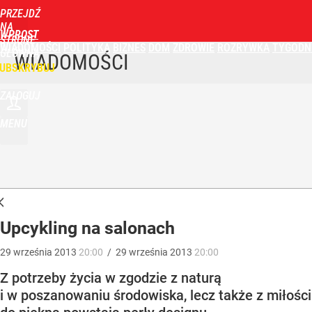
PRZEJDŹ
NA
WPROST
STRONĘ
WIADOMOŚCI
POLITYKA
BIZNES
DOM
ZDROWIE
ROZRYWKA
TYGODN
GŁÓWNĄ
WIADOMOŚCI
UBSKRYBUJ
ZALOGUJ
MENU
Upcykling na salonach
29
września
2013
20:00
/
29
września
2013
20:00
Z potrzeby życia w zgodzie z naturą
i w poszanowaniu środowiska, lecz także z miłości