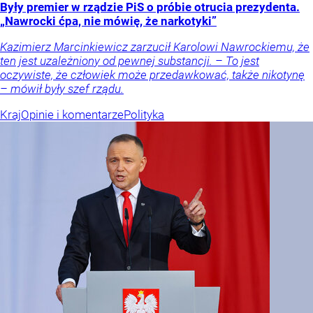
Były premier w rządzie PiS o próbie otrucia prezydenta.
„Nawrocki ćpa, nie mówię, że narkotyki”
Kazimierz Marcinkiewicz zarzucił Karolowi Nawrockiemu, że
ten jest uzależniony od pewnej substancji. – To jest
oczywiste, że człowiek może przedawkować, także nikotynę
– mówił były szef rządu.
Kraj
Opinie i komentarze
Polityka