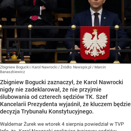
Zbigniew Bogucki i Karol Nawrocki
/ Źródło:
Newspix.pl
/
Marcin
Banaszkiewicz
Zbigniew Bogucki zaznaczył, że Karol Nawrocki
nigdy nie zadeklarował, że nie przyjmie
ślubowania od czterech sędziów TK. Szef
Kancelarii Prezydenta wyjaśnił, że kluczem będzie
decyzja Trybunału Konstytucyjnego.
Waldemar Żurek we wtorek 4 sierpnia powiedział w TVP