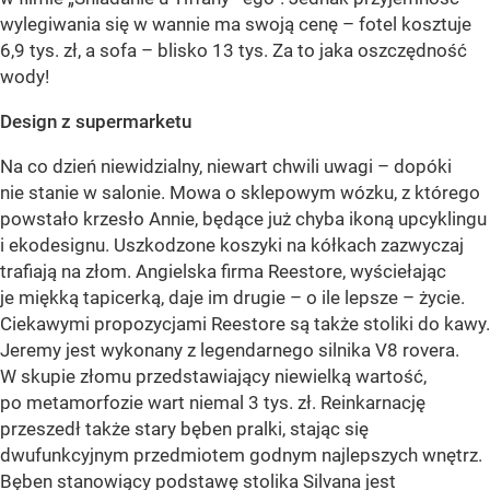
wylegiwania się w wannie ma swoją cenę – fotel kosztuje
6,9 tys. zł, a sofa – blisko 13 tys. Za to jaka oszczędność
wody!
Design z supermarketu
Na co dzień niewidzialny, niewart chwili uwagi – dopóki
nie stanie w salonie. Mowa o sklepowym wózku, z którego
powstało krzesło Annie, będące już chyba ikoną upcyklingu
i ekodesignu. Uszkodzone koszyki na kółkach zazwyczaj
trafiają na złom. Angielska firma Reestore, wyściełając
je miękką tapicerką, daje im drugie – o ile lepsze – życie.
Ciekawymi propozycjami Reestore są także stoliki do kawy.
Jeremy jest wykonany z legendarnego silnika V8 rovera.
W skupie złomu przedstawiający niewielką wartość,
po metamorfozie wart niemal 3 tys. zł. Reinkarnację
przeszedł także stary bęben pralki, stając się
dwufunkcyjnym przedmiotem godnym najlepszych wnętrz.
Bęben stanowiący podstawę stolika Silvana jest