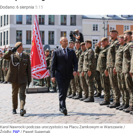
Dodano:
6
sierpnia
5:15
Karol Nawrocki podczas uroczystości na Placu Zamkowym w Warszawie
/
Źródło:
PAP
/
Paweł Supernak