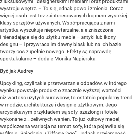
z luksusowymi i designerskimi meblami oraz produktami
wystroju wnętrz. – To się jednak powoli zmienia. Coraz
więcej osób jest też zainteresowanych kupnem wysokiej
klasy sprzętów używanych. Współpracująca z nami
artystka wyszukuje niepowtarzalne, ale zniszczone
i nienadające się do użytku meble – antyki lub ikony
designu – i przywraca im dawny blask lub na ich bazie
tworzy coś zupełnie nowego. Efekty są naprawdę
spektakularne – dodaje Monika Napierska.
Być jak Audrey
Upcykling, czyli takie przetwarzanie odpadów, w którego
wyniku powstaje produkt o znacznie wyższej wartości
niż wartość użytych surowców, to ostatnio popularny trend
w modzie, architekturze i designie użytkowym. Jego
arcyciekawym przykładem są sofy, szezlongi i fotele
wykonane z… żeliwnych wanien. To już kultowy mebel,
współczesna wariacja na temat sofy, która pojawiła się
w filmie „Śniadanie u Tiffany- ’ego”. Jednak przyjemność