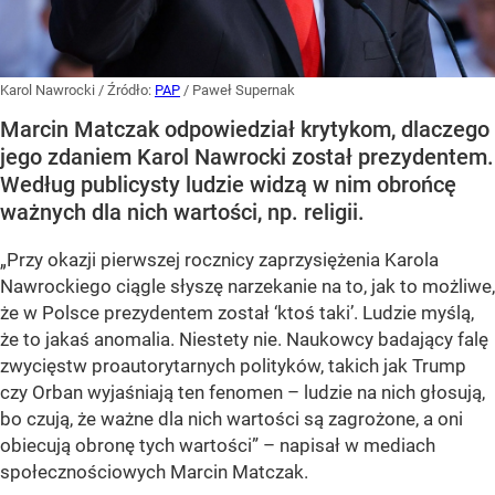
Karol Nawrocki
/ Źródło:
PAP
/
Paweł Supernak
Marcin Matczak odpowiedział krytykom, dlaczego
jego zdaniem Karol Nawrocki został prezydentem.
Według publicysty ludzie widzą w nim obrońcę
ważnych dla nich wartości, np. religii.
„Przy okazji pierwszej rocznicy zaprzysiężenia Karola
Nawrockiego ciągle słyszę narzekanie na to, jak to możliwe,
że w Polsce prezydentem został ‘ktoś taki’. Ludzie myślą,
że to jakaś anomalia. Niestety nie. Naukowcy badający falę
zwycięstw proautorytarnych polityków, takich jak Trump
czy Orban wyjaśniają ten fenomen – ludzie na nich głosują,
bo czują, że ważne dla nich wartości są zagrożone, a oni
obiecują obronę tych wartości” – napisał w mediach
społecznościowych Marcin Matczak.