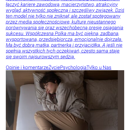
łączyć karierę zawodową, macierzyństwo, atrakcyjny
wygląd, aktywność społeczną i szczęśliwy związek. Dziś
ten model nie tylko nie zniknął, ale został spotęgowany
przez media społecznościowe, kulturę nieustannego
porównywania się oraz wszechobecną presję osiągania
sukcesu. Współczesna Polka ma być piękna, zadbana,
wysportowana, przedsiębiorcza, emocjonalnie dojrzała.
Ma być dobrą matką, partnerką i przyjaciółką. A jeśli nie
spełnia wszystkich tych oczekiwań, często sama staje
się swoim najsurowszym sędzią.
Opinie i komentarze
Życie
Psychologia
Tylko u Nas