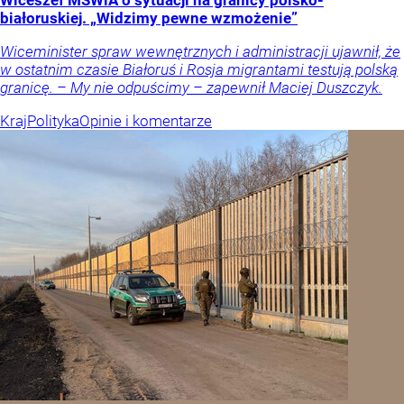
Wiceszef MSWiA o sytuacji na granicy polsko-
białoruskiej. „Widzimy pewne wzmożenie”
Wiceminister spraw wewnętrznych i administracji ujawnił, że
w ostatnim czasie Białoruś i Rosja migrantami testują polską
granicę. – My nie odpuścimy – zapewnił Maciej Duszczyk.
Kraj
Polityka
Opinie i komentarze