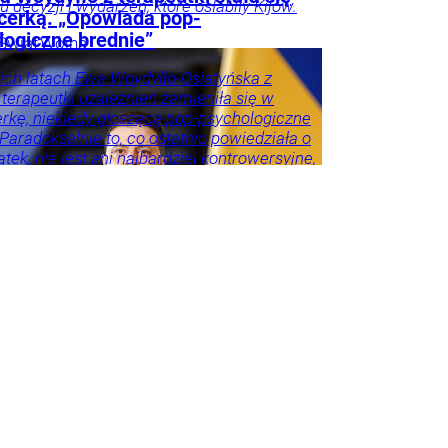
ku decyzji i wydarzeń, które osłabiły Kijów.
ncerką. „Opowiada pop-
logiczne brednie”
Świat
Wojna
ie
ich latach Ewa Woydyłło-Osiatyńska z
 terapeutki uzależnień zamieniła się w
erkę, niekiedy głoszącą pop-psychologiczne
 Paradoksalnie to, co ostatnio powiedziała o
tek, nie jest ani najbardziej kontrowersyjne,
roźniejsze. Problem w tym, że wszyscy
 że tego nie widzą.
ie
Psychologia
Tylko
godnik