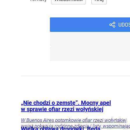
UDO
„Nie chodzi o zemstę”. Mocny apel
w sprawie ofiar rzezi wołyńskiej
W Buenos Aires potomkowie ofiar rzezi wołyńskiej
wciąż pokazują rodzinne zdjęcia i listy, wspominają
Wielka obława drogówki. Będą