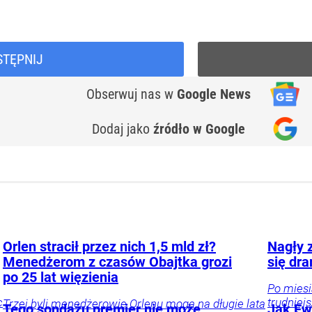
STĘPNIJ
Obserwuj nas
w
Google News
Dodaj jako
źródło w Google
Orlen stracił przez nich 1,5 mld zł?
Nagły z
Menedżerom z czasów Obajtka grozi
się dr
po 25 lat więzienia
Po miesi
c
trudniej
Trzej byli menedżerowie Orlenu mogą na długie lata
Tego sondażu premier nie może
Jak Ewa