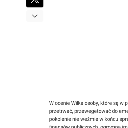
W ocenie Wilka osoby, które są w po
przetrwać, przewegetować do emery
pokolenie nie weźmie w końcu spra
finansów publicznych, ogromną imi