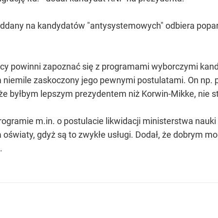
s oddany na kandydatów "antysystemowych" odbiera popa
rcy powinni zapoznać się z programami wyborczymi kan
 niemile zaskoczony jego pewnymi postulatami. On np. p
że byłbym lepszym prezydentem niż Korwin-Mikke, nie s
gramie m.in. o postulacie likwidacji ministerstwa nauki
 oświaty, gdyż są to zwykłe usługi. Dodał, że dobrym m
.