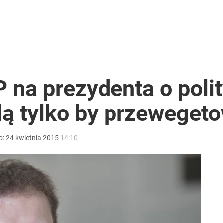
ntzenem. „Jestem otwarty”
ono kwarantannę
 na prezydenta o poli
lą tylko by przeweget
acy o przywróceniu CPN
o:
24
kwietnia
2015
14:10