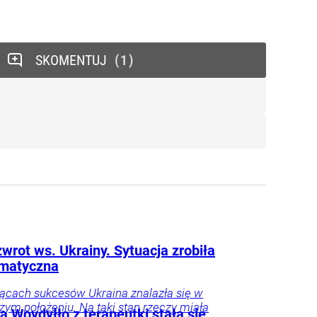
SKOMENTUJ
1
wrot ws. Ukrainy. Sytuacja zrobiła
amatyczna
ącach sukcesów Ukraina znalazła się w
szym położeniu. Na taki stan rzeczy miała
 Woydyłło z terapeutki stała się