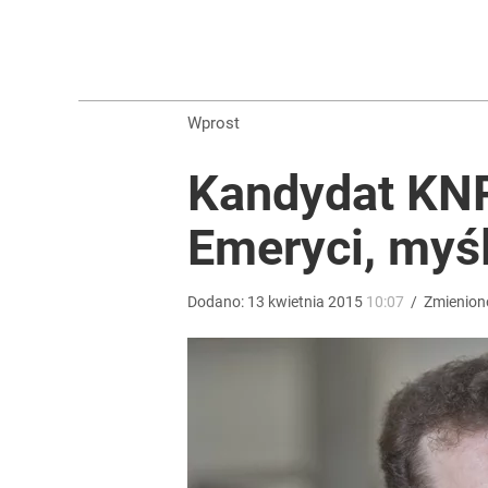
Morawiecki powoła partię. Chce współpracy z Me
3
Wprost
Masowe zatrucia nad polskim morzem. Wprowadz
Kandydat KNP
dodaj
Emeryci, myś
Tego sondażu premier nie może zlekceważyć. Pol
Dodano:
13
kwietnia
2015
10:07
/
Zmienion
8