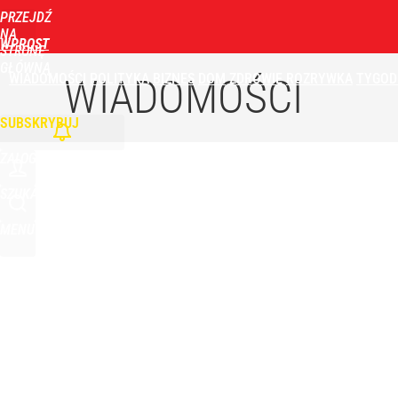
PRZEJDŹ
Udostępnij
1
Skomentuj
NA
WPROST
STRONĘ
GŁÓWNĄ
WIADOMOŚCI
POLITYKA
BIZNES
DOM
ZDROWIE
ROZRYWKA
TYGOD
Orlen stracił przez nich 1,5 mld zł? Menedżerom z 
WIADOMOŚCI
SUBSKRYBUJ
4
ZALOGUJ
Atak na 15-latka Kamiennej Górze. Trwa obława z
SZUKAJ
MENU
2
„Nie chodzi o zemstę”. Mocny apel w sprawie ofiar 
dodaj