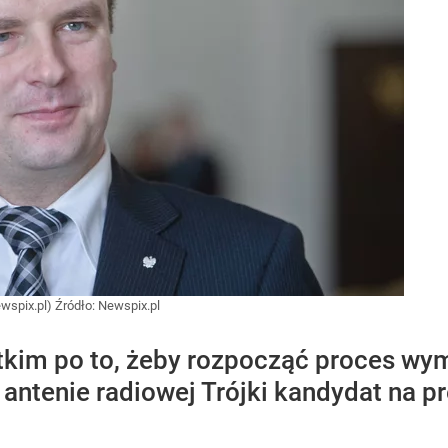
ewspix.pl)
Źródło:
Newspix.pl
stkim po to, żeby rozpocząć proces wym
a antenie radiowej Trójki kandydat na