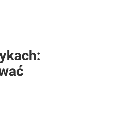
tykach:
ować