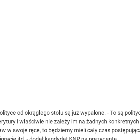
lityce od okrągłego stołu są już wypalone. - To są polity
tury i właściwie nie zależy im na żadnych konkretnych 
w w swoje ręce, to będziemy mieli cały czas postępując
grację itd. - dodał kandydat KNP na prezydenta.