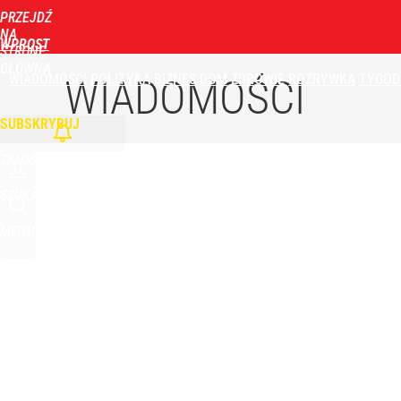
PRZEJDŹ
Udostępnij
0
Skomentuj
NA
WPROST
STRONĘ
GŁÓWNĄ
WIADOMOŚCI
POLITYKA
BIZNES
DOM
ZDROWIE
ROZRYWKA
TYGOD
Żurek o „najczarniejszym scenariuszu” ws. Trybun
WIADOMOŚCI
SUBSKRYBUJ
dodaj
ZALOGUJ
Farmacja: wzrost pod presją. co czeka branżę do 
SZUKAJ
MENU
1
Wrze po roku Nawrockiego. „Największa hańba” ko
16