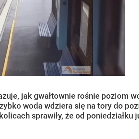
azuje, jak gwałtownie rośnie poziom wo
 szybko woda wdziera się na tory do p
licach sprawiły, że od poniedziałku j