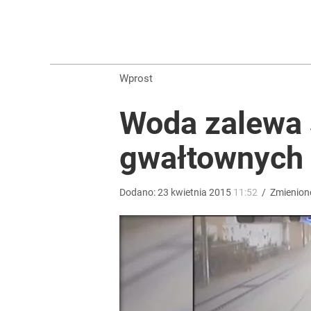
Polski finał w Warszawie! To będzie wielkie święto 
dodaj
Wprost
Zmiana przed wyborami w Krakowie. Kandydatka T
Woda zalewa 
1
gwałtownych 
Nawrocki ma szansę na drugą kadencję? Tak ocenil
Dodano:
23
kwietnia
2015
11:52
/
Zmienion
10