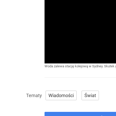
Woda zalewa stację kolejową w Sydney. Skutek
Wiadomości
Świat