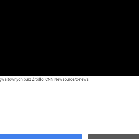
 gwałtownych burz
Źródło:
CNN Newsource/x-news