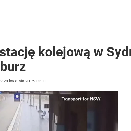
w grze o tytuł
uska ma własny komitet
stację kolejową w Syd
burz
i go Polacy. Sondaż dla „Wprost”
o:
24
kwietnia
2015
14:10