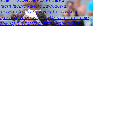
man” – kobiecie, która miała z
niem łączyć karierę zawodową,
ństwo, atrakcyjny wygląd, aktywność
ą i szczęśliwy związek. Dziś ten model nie
e zniknął, ale został spotęgowany przez
ołecznościowe, kulturę nieustannego
wania się oraz wszechobecną presję
a sukcesu. Współczesna Polka ma być
zadbana, wysportowana, przedsiębiorcza,
lnie dojrzała. Ma być dobrą matką,
 i przyjaciółką. A jeśli nie spełnia
ch tych oczekiwań, często sama staje się
ajsurowszym sędzią.
rze
Życie
Psychologia
Tylko