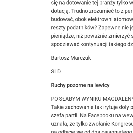
się na dotowanie tej branży tylko 
dotacją. Trudno zrozumieć to z p
budować, obok elektrowni atomowy
reszty podatników? Zapewne nie je
pieniądze, niż poważnie zmierzyć 
spodziewać kontynuacji takiego dz
Bartosz Marczuk
SLD
Ruchy pozorne na lewicy
PO SŁABYM WYNIKU MAGDALENY OGÓRE
Takie zachowanie tak irytuje doły 
szefa partii. Na Facebooku na wewn
uznała, że tylko zwołanie Kongresu
na odbicie się od dna osiągnięteg