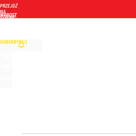
PRZEJDŹ
Udostępnij
0
Skomentuj
NA
WPROST
STRONĘ
GŁÓWNĄ
WIADOMOŚCI
POLITYKA
BIZNES
DOM
ZDROWIE
ROZRYWKA
TYGOD
SUBSKRYBUJ
ZALOGUJ
SZUKAJ
MENU