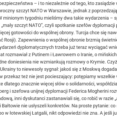
ezpieczeństwa – i to niezależnie od tego, kto zasiądzi
oroczny szczyt NATO w Warszawie, jednak z poprzedzają
 W minionym tygodniu mieliśmy dwa takie wydarzenia – s
i „mały szczyt NATO”, czyli spotkanie szefów dyplomacji
ięcej gotowości do wspólnej obrony. Turcja chce się nawe
wać Rosji). Zapewnienia o wspólnej obronie brzmią świetni
ydarzeń dyplomatycznych trzeba już teraz wyciągać wnios
at rozmawiał z Putinem i Ławrowem o Iranie, o mińskich
ne doniesienia nie wzmiankują rozmowy o Krymie. Czyżby
krainy to niewesoły sygnał: jakoś się z Moskwą dogadam
 przekaz też nie jest pocieszający: potępiamy wszelkie wo
że dlatego znacznie więcej słów o solidarności, współdz
erg i szefowa unijnej dyplomacji Federica Mogherini roz
ową, inni dyskutanci zastanawiali się, co robić w razie 
 Bałtowie nie usłyszeli konkretów. Na proste pytanie: co si
o w łotewskiej Łatgalii, nikt odpowiedzi nie zna. A jeśli 