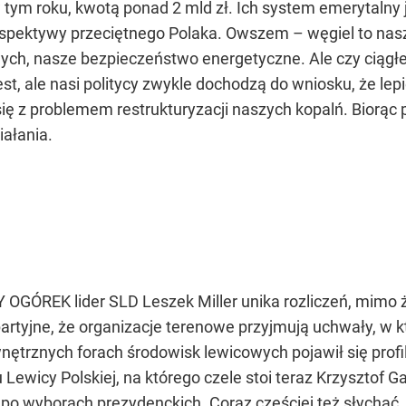
w tym roku, kwotą ponad 2 mld zł. Ich system emerytalny j
erspektywy przeciętnego Polaka. Owszem – węgiel to nas
ch, nasze bezpieczeństwo energetyczne. Ale czy ciągłe
st, ale nasi politycy zwykle dochodzą do wniosku, że le
się z problemem restrukturyzacji naszych kopalń. Biorąc
iałania.
K lider SLD Leszek Miller unika rozliczeń, mimo że st
partyjne, że organizacje terenowe przyjmują uchwały, w k
ętrznych forach środowisk lewicowych pojawił się profil
 Lewicy Polskiej, na którego czele stoi teraz Krzysztof 
o po wyborach prezydenckich. Coraz częściej też słychać