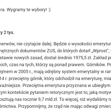
ra. Wygramy te wybory! :)
y 2 tys.
rwów, nie czytajcie dalej. Będzie o wysokości emerytur. 
nętrznych dokumentów ZUS, do których dotarł „Wprost”, 
tawie nowych zasad, dostał średnio 1975,5 zł. Zakład pr
czkich, czas na tych, którzy są ponad prawem. Górników.
ejmem w 2005 r., mają odrębny system emerytalny w ra
14 r. przeciętny górnik, który odchodził na emeryturę, mi
 najważniejsze. Przeciętna emerytura przyznana w ubiegły
 tym kontekście pytaniem retorycznym jest to, jaką mot
ztują nas rocznie 9,7 mld zł. To więcej, niż wydaliśmy n
 górnictwa. Przypomnijmy, że rząd nie mając odwagi zm