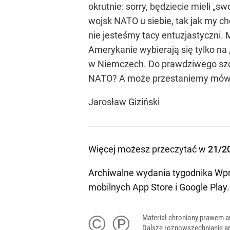
okrutnie: sorry, będziecie mieli „
wojsk NATO u siebie, tak jak my ch
nie jesteśmy tacy entuzjastyczni.
Amerykanie wybierają się tylko na
w Niemczech. Do prawdziwego szczy
NATO? A może przestaniemy mówić 
Jarosław Giziński
Więcej możesz przeczytać w
21/2
Archiwalne wydania tygodnika Wpr
mobilnych
App Store
i
Google Play
.
© ℗
Materiał chroniony prawem a
Dalsze rozpowszechnianie ar