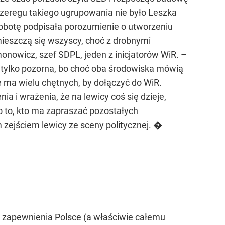
szeregu takiego ugrupowania nie było Leszka
sobotę podpisała porozumienie o utworzeniu
eszczą się wszyscy, choć z drobnymi
onowicz, szef SDPL, jeden z inicjatorów WiR. –
t tylko pozorna, bo choć oba środowiska mówią
e ma wielu chętnych, by dołączyć do WiR.
a i wrażenia, że na lewicy coś się dzieje,
o to, kto ma zapraszać pozostałych
zejściem lewicy ze sceny politycznej. �
a zapewnienia Polsce (a właściwie całemu