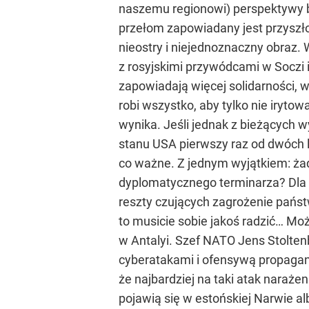
naszemu regionowi) perspektywy b
przełom zapowiadany jest przyszł
nieostry i niejednoznaczny obraz.
z rosyjskimi przywódcami w Soczi 
zapowiadają więcej solidarności, w
robi wszystko, aby tylko nie iryto
wynika. Jeśli jednak z bieżących w
stanu USA pierwszy raz od dwóch l
co ważne. Z jednym wyjątkiem: żad
dyplomatycznego terminarza? Dla U
reszty czujących zagrożenie państw
to musicie sobie jakoś radzić… Mo
w Antalyi. Szef NATO Jens Stoltenb
cyberatakami i ofensywą propagand
że najbardziej na taki atak narażeni
pojawią się w estońskiej Narwie alb