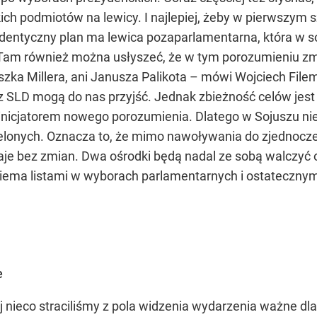
ich podmiotów na lewicy. I najlepiej, żeby w pierwszym 
e identyczny plan ma lewica pozaparlamentarna, która w 
am również można usłyszeć, że w tym porozumieniu zmi
szka Millera, ani Janusza Palikota – mówi Wojciech Filem
 z SLD mogą do nas przyjść. Jednak zbieżność celów jes
 inicjatorem nowego porozumienia. Dlatego w Sojuszu ni
elonych. Oznacza to, że mimo nawoływania do zjednoczeni
je bez zmian. Dwa ośrodki będą nadal ze sobą walczyć 
iema listami w wyborach parlamentarnych i ostatecznym 
e
nieco straciliśmy z pola widzenia wydarzenia ważne dl