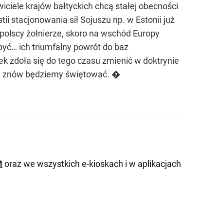
wiciele krajów bałtyckich chcą stałej obecności
ii stacjonowania sił Sojuszu np. w Estonii już
 polscy żołnierze, skoro na wschód Europy
yć… ich triumfalny powrót do baz
k zdoła się do tego czasu zmienić w doktrynie
i i znów będziemy świętować. �
M
oraz we wszystkich e-kioskach i w aplikacjach