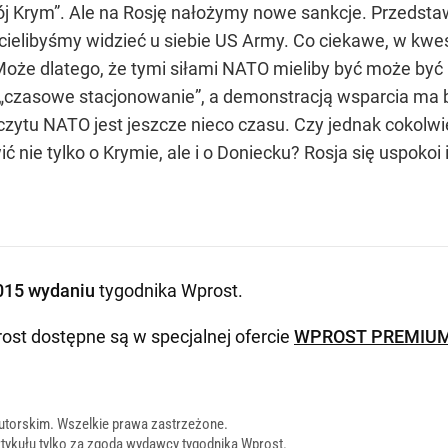
swój Krym”. Ale na Rosję nałożymy nowe sankcje. Przedsta
cielibyśmy widzieć u siebie US Army. Co ciekawe, w kwest
 Może dlatego, że tymi siłami NATO mieliby być może być
 „czasowe stacjonowanie”, a demonstracją wsparcia ma b
tu NATO jest jeszcze nieco czasu. Czy jednak cokolwie
nie tylko o Krymie, ale i o Doniecku? Rosja się uspoko
015 wydaniu
tygodnika Wprost
.
ost dostępne są w specjalnej ofercie
WPROST PREMIU
utorskim. Wszelkie prawa zastrzeżone.
tykułu tylko za zgodą wydawcy tygodnika Wprost.