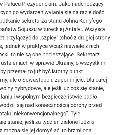
e w Pałacu Prezydenckim. Jako nadchodzący
cych go wydarzeń wyłania się na razie dość
potkanie sekretarza stanu Johna Kerry’ego
 państw Sojuszu w tureckiej Antalyi. Wszyscy
t przyłączyć do „szpicy” (choć z drugiej strony
e, jednak w praktyce wciąż niewiele z nich
ki, to nie są one pocieszające. Sekretarz
 ustaleniach w sprawie Ukrainy, o wszystkim
 przestał to już być istotny punkt
y, ale o Sewastopolu zapomnijcie. Dla całej
jny hybrydowe, ale jeśli już coś się stanie,
iałaniu i wspólnym bezpieczeństwie padło
wodzili się nad koniecznością obrony przed
„ataku niekonwencjonalnego”. Tyle
ę stanie, jeśli za tydzień zielone ludziki
już można się jej domyślać, to brzmi ona