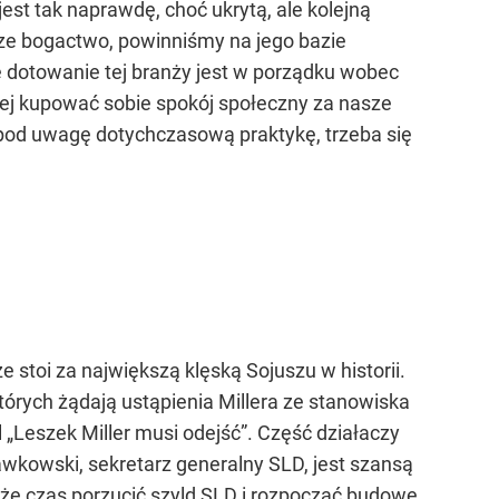
est tak naprawdę, choć ukrytą, ale kolejną
ze bogactwo, powinniśmy na jego bazie
 dotowanie tej branży jest w porządku wobec
piej kupować sobie spokój społeczny za nasze
 pod uwagę dotychczasową praktykę, trzeba się
oi za największą klęską Sojuszu w historii.
tórych żądają ustąpienia Millera ze stanowiska
 „Leszek Miller musi odejść”. Część działaczy
Gawkowski, sekretarz generalny SLD, jest szansą
, że czas porzucić szyld SLD i rozpocząć budowę