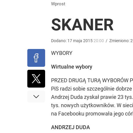
Wprost
SKANER
Dodano:
17
maja
2015
20:00
/
Zmieniono:
2
WYBORY
Wirtualne wybory
PRZED DRUGĄ TURĄ WYBORÓW PREZY
PiS radzi sobie szczególnie dobrz
Andrzej Duda zyskał prawie 23 tys
tys. nowych użytkowników. W sieci
na Facebooku promowała jego córka 
ANDRZEJ DUDA